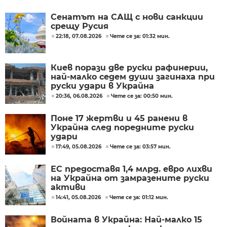
Сенатът на САЩ с нови санкции
срещу Русия
22:18, 07.08.2026
Чете се за: 01:32 мин.
Киев порази две руски рафинерии,
най-малко седем души загинаха при
руски удари в Украйна
20:36, 06.08.2026
Чете се за: 00:50 мин.
Поне 17 жертви и 45 ранени в
Украйна след поредните руски
удари
17:49, 05.08.2026
Чете се за: 03:57 мин.
ЕС предоставя 1,4 млрд. евро лихви
на Украйна от замразените руски
активи
14:41, 05.08.2026
Чете се за: 01:12 мин.
Войната в Украйна: Най-малко 15