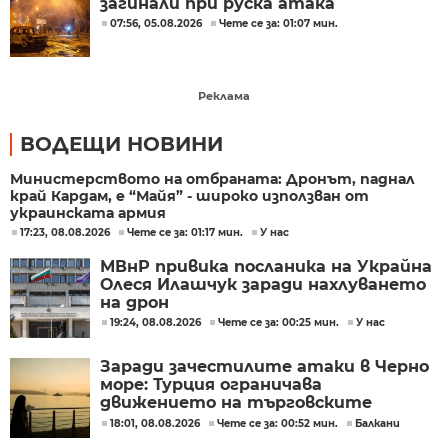
загинали при руска атака
07:56, 05.08.2026
Чете се за: 01:07 мин.
Реклама
ВОДЕЩИ НОВИНИ
Министерството на отбраната: Дронът, паднал
край Кардам, е “Майя” - широко използван от
украинската армия
17:23, 08.08.2026
Чете се за: 01:17 мин.
У нас
МВнР привика посланика на Украйна
Олеся Илашчук заради нахлуването
на дрон
19:24, 08.08.2026
Чете се за: 00:25 мин.
У нас
Заради зачестилите атаки в Черно
море: Турция ограничава
движението на търговските
кораби
18:01, 08.08.2026
Чете се за: 00:52 мин.
Балкани