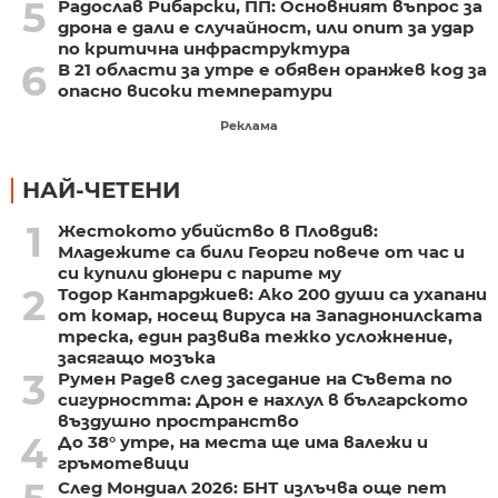
5
Радослав Рибарски, ПП: Основният въпрос за
дрона е дали е случайност, или опит за удар
по критична инфраструктура
6
В 21 области за утре е обявен оранжев код за
опасно високи температури
Реклама
НАЙ-ЧЕТЕНИ
1
Жестокото убийство в Пловдив:
Младежите са били Георги повече от час и
си купили дюнери с парите му
2
Тодор Кантарджиев: Ако 200 души са ухапани
от комар, носещ вируса на Западнонилската
треска, един развива тежко усложнение,
засягащо мозъка
3
Румен Радев след заседание на Съвета по
сигурността: Дрон е нахлул в българското
въздушно пространство
4
До 38° утре, на места ще има валежи и
гръмотевици
След Мондиал 2026: БНТ излъчва още пет