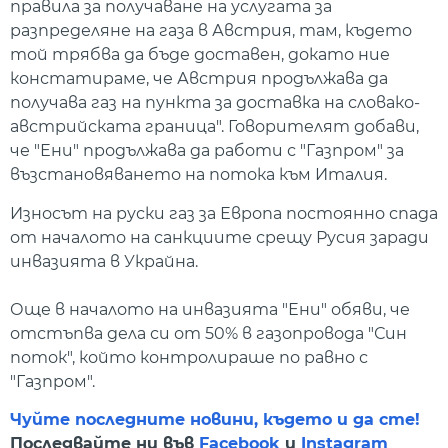
правила за получаване на услугата за
разпределяне на газа в Австрия, там, където
той трябва да бъде доставен, докато ние
констатираме, че Австрия продължава да
получава газ на пункта за доставка на словако-
австрийската граница". Говорителят добави,
че "Ени" продължава да работи с "Газпром" за
възстановяването на потока към Италия.
Износът на руски газ за Европа постоянно спада
от началото на санкциите срещу Русия заради
инвазията в Украйна.
Още в началото на инвазията "Ени" обяви, че
отстъпва дела си от 50% в газопровода "Син
поток", който контролираше по равно с
"Газпром".
Чуйте последните новини, където и да сте!
Последвайте ни във
Facebook
и
Instagram