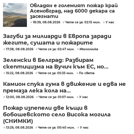
Овладян е големият пожар край
Асеновград, над 6000 декара са
засегнати
18:39, 08.08.2026
Чете се за: 02:15 мин.
У нас
Загуби за милиарди в Европа заради
жегите, сушата и пожарите
17:38, 08.08.2026
Чете се за: 02:47 мин.
Икономика
Зеленски в Белград: Разбирам
скептицизма на Вучич към ЕС, но...
15:22, 08.08.2026
Чете се за: 05:35 мин.
По света
Камион спука гума в движение и едва не
премаза лека кола на...
12:00, 08.08.2026
Чете се за: 01:07 мин.
У нас
Пожар изпепели две къщи в
бобошевското село Висока могила
(СНИМКИ)
13:29, 08.08.2026
Чете се за: 00:40 мин.
У нас