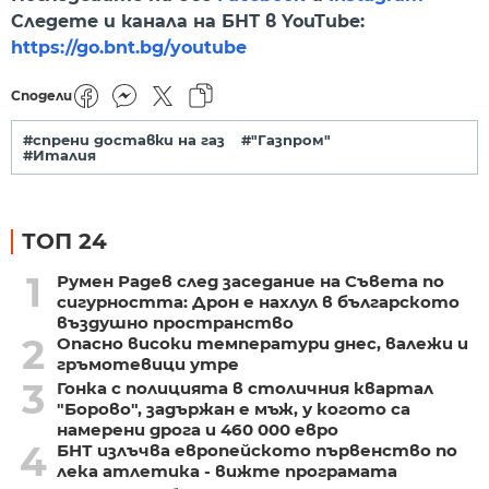
Следете и канала на БНТ в YouTube:
https://go.bnt.bg/youtube
Сподели
#спрени доставки на газ
#"Газпром"
#Италия
ТОП 24
1
Румен Радев след заседание на Съвета по
сигурността: Дрон е нахлул в българското
въздушно пространство
2
Опасно високи температури днес, валежи и
гръмотевици утре
3
Гонка с полицията в столичния квартал
"Борово", задържан е мъж, у когото са
намерени дрога и 460 000 евро
4
БНТ излъчва европейското първенство по
лека атлетика - вижте програмата