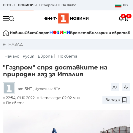
БНТ
БНТ
НОВИНИ
БНТ
Спорт
БНТ
На живо
BG
3
0
Новини
Свят
Спорт
Времето
България и еврото
Би
НАЗАД
Начало
Русия
Европа
По света
"Газпром" спря доставките на
природен газ за Италия
A+
A-
БНТ
от
, Източник: БТА
22:54, 01.10.2022
Чете се за: 02:02 мин.
Запази
По света