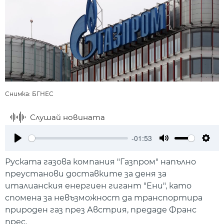
Снимка: БГНЕС
Слушай новината
-01:53
Play
Mute
Setti
Руската газова компания "Газпром" напълно
преустанови доставките за деня за
италианския енергиен гигант "Ени", като
спомена за невъзможност да транспортира
природен газ през Австрия, предаде Франс
прес.