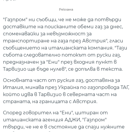
Реклама
"Газпром" ни съобщи, че не може да потвърди
доставките на поисканите обеми газ за днес,
споменавайки за невъзможност за
транспортиране на газа през Австрия", гласи
съобщението на италианската компания. "Тази
събота следователно потокът от руски газ,
предназначен за "Ени" през входния пункт в
Тарвизио ще бъде нулев", се допълва в текста.
Основната част от руския газ, доставяна за
Италия, минава през Украйна по газопровода ТАГ,
който идва в Тарвизио в северната част на
страната, на границата с Австрия.
Според говорител на "Ени", цитиран от
италианската агенция АДЖИ, "Газпром"
твърди, че не е в състояние да спази нужните