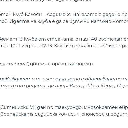
ен клуб Калоян – Ладимекс. Началото е дадено пр
ов. Идеята на клуба е да се изпълни напълно мот
вземат 13 клуба от страната, с над 140 състезат
ни, 10-11 години, 12-13. Клубът домакин ще бъде п
та спаринг"
, допълни организаторът.
провеждането на състезанието е обиграването н
 част от децата ще направят дебют в град Перни
итнилски VII дан по таекуондо, многократен евр
вропейската съдийска комисия, спонсори и родит