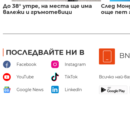
До 38° утре, на места ще има
След Монд
валежи и гръмотевици
още пет 
ПОСЛЕДВАЙТЕ НИ В
BN
Facebook
Instagram
Всичко най-в
YouTube
TikTok
Google News
LinkedIn