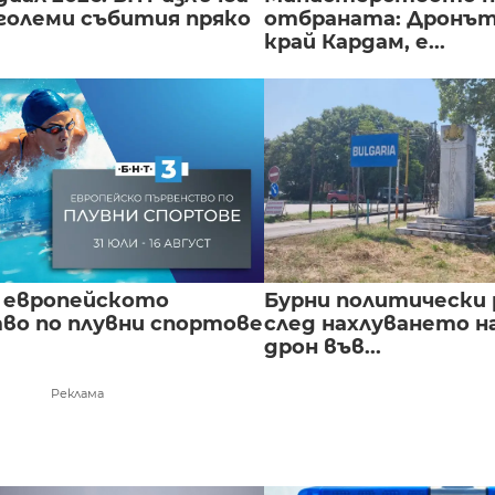
големи събития пряко
отбраната: Дронът
край Кардам, е...
 европейското
Бурни политически 
во по плувни спортове
след нахлуването н
дрон във...
Реклама