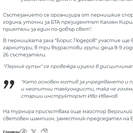
Състезанието се организира от пернишкия спорт
година, уточни за БТА президентът Калоян Кирил
приятели за един по-добър свят".
В пернишката зала "Борис Гюдеров" участие ще 
гарнитури, в три възрастови групи: деца 8-9 годи
26 състезатели.
"Перник оупън" се провежда изцяло в дисциплина
"Като основен мотив за учредяването и 
и неопитни таекуондисти, така че голяма
старши инструкторът Иво Иванов.
На турнира присъстваха още майстор Вергилий С
световен шампион, заместник-председател на Е
Сподели