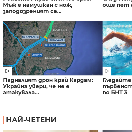
Мъж е намушкан с нож,
още пет 
заподозреният се...
Падналият дрон край Кардам:
Гледайте
Украйна увери, че не е
първенст
атакувала...
по БНТ 3
НАЙ-ЧЕТЕНИ