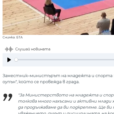
Снимка: БТА
Слушай новината
Play
Заместник–министърът на младежта и спорта П
оупън", който се провежда в града.
"За Министерството на младежта и спорт
толкова много нахъсани и активни млади х
да продължаваме да ви подкрепяме. Ще ви 
уважението, духът и дисциплината, на коя