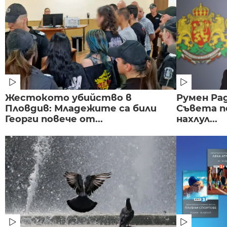
Жестокото убийство в
Румен Рад
Пловдив: Младежите са били
Съвета п
Георги повече от...
нахлул...