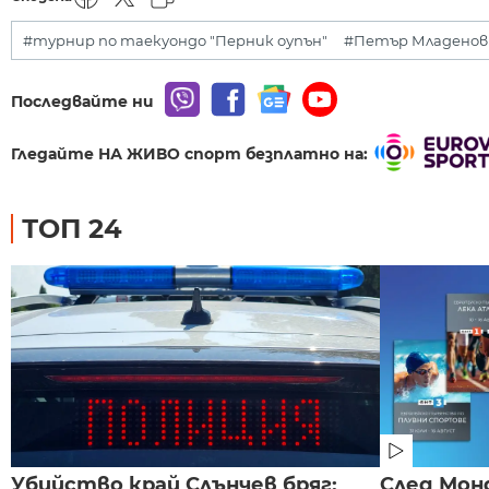
#турнир по таекуондо "Перник оупън"
#Петър Младенов
Последвайте ни
Гледайте НА ЖИВО спорт безплатно на:
ТОП 24
Убийство край Слънчев бряг:
След Монд