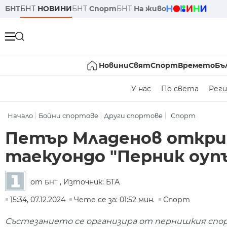
БНТ
БНТ
НОВИНИ
БНТ
Спорт
БНТ
На живо
Новини
Свят
Спорт
Времето
Бъ
У нас
По света
Реги
Начало
Бойни спортове
Други спортове
Спорт
Петър Младенов откри 
таекуондо "Перник оуп
от
, Източник: БТА
БНТ
15:34, 07.12.2024
Чете се за: 01:52 мин.
Спорт
Състезанието се организира от пернишкия спорт