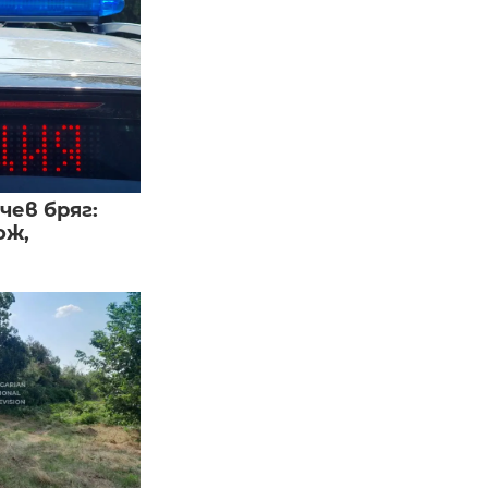
чев бряг:
ож,