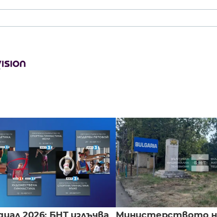
иал 2026: БНТ излъчва
Министерството н