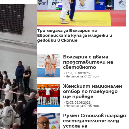
Три медала за България на
Европейската купа за младежи и
девойки в Скопие
България с двама
представители на
световното
първенство по джудо
17:51, 05.08.2026
Чете се за: 01:27 мин.
за спортисти със
синдром на Даун
Женският национален
отбор по таекуондо
ще проведе
едноседмичен лагер в
12:03, 05.08.2026
Чете се за: 01:45 мин.
Пекин
Румен Стоилов награди
състезателите след
успеха на