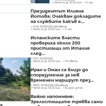
Чете се за: 00:52 мин.
У нас
Президентът Илияна
Йотова: Очаквам докладите
на службите какъв е...
10:18, 09.08.2026 (обновена)
Чете се за: 02:50 мин.
У нас
Испанските власти
провериха около 200
пристигащи от Италия
след...
13:01, 09.08.2026
Чете се за: 02:02 мин.
По света
Иран и Оман са близо до
споразумение за нов
временен маршрут през...
08:05, 09.08.2026 (обновена)
Чете се за: 03:22 мин.
Близък изток
Важно напомняне:
Зрелостниците трябва сами
а