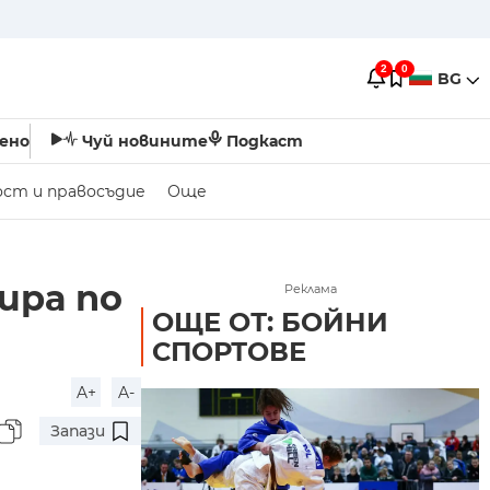
2
0
BG
ено
Чуй новините
Подкаст
ост и правосъдие
Още
ира по
Реклама
ОЩЕ ОТ: БОЙНИ
СПОРТОВЕ
A+
A-
Запази