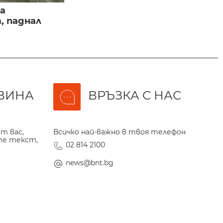
а
, паднал
ВИНА
ВРЪЗКА С НАС
т вас,
Всичко най-важно в твоя телефон
те текст,
02 814 2100
news@bnt.bg