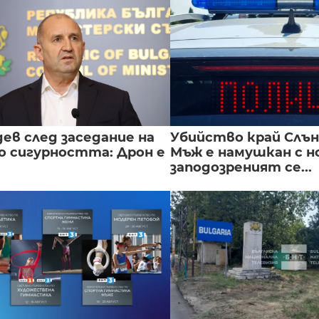
ев след заседание на
Убийство край Слън
о сигурността: Дрон е
Мъж е намушкан с н
заподозреният се...