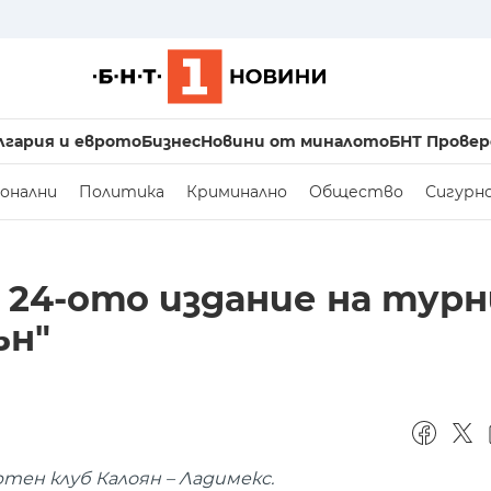
лгария и еврото
Бизнес
Новини от миналото
БНТ Провер
онални
Политика
Криминално
Общество
Сигурн
24-ото издание на турн
ън"
ен клуб Калоян – Ладимекс.