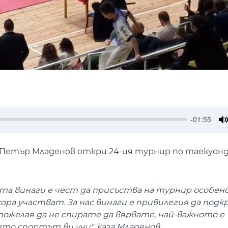
-01:55
M
етър Младенов откри 24-ия турнир по таекуондо
а винаги е чест да присъства на турнир особено
ора участват. За нас винаги е привилегия да подк
пожелая да не спирате да вярвате, най-важното е
то спортът ви учи", каза Младенов.