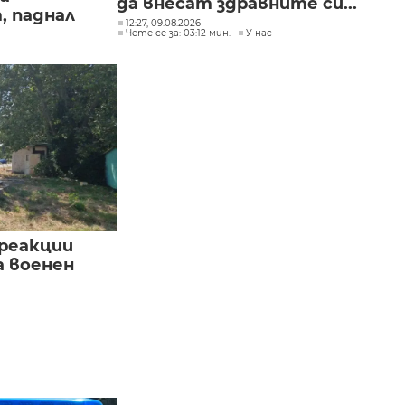
да внесат здравните си...
, паднал
12:27, 09.08.2026
Чете се за: 03:12 мин.
У нас
реакции
а военен