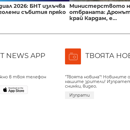
иал 2026: БНТ излъчва
Министерството н
големи събития пряко
отбраната: Дронът
край Кардам, е...
T NEWS APP
ТВОЯТА НО
ажно в твоя телефон
"Твоята новина"! Новините о
нашите зрители! Изпрате
снимки, видео.
Изпрати