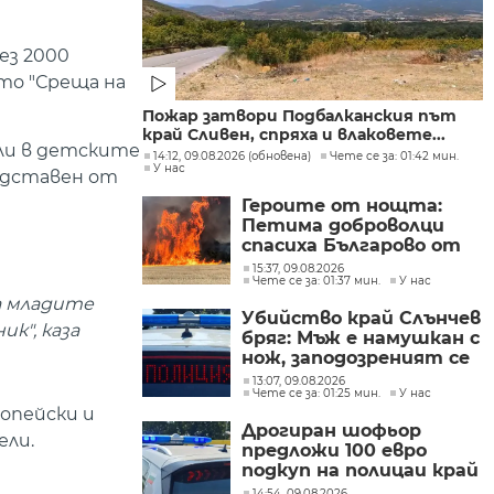
ез 2000
ото "Среща на
Пожар затвори Подбалканския път
край Сливен, спряха и влаковете...
ели в детските
14:12, 09.08.2026 (обновена)
Чете се за: 01:42 мин.
У нас
редставен от
Героите от нощта:
Петима доброволци
спасиха Българово от
огнен капан
15:37, 09.08.2026
Чете се за: 01:37 мин.
У нас
а младите
Убийство край Слънчев
к", каза
бряг: Мъж е намушкан с
нож, заподозреният се
опитал да избяга
13:07, 09.08.2026
Чете се за: 01:25 мин.
У нас
опейски и
Дрогиран шофьор
ели.
предложи 100 евро
подкуп на полицаи край
Поморие
14:54, 09.08.2026