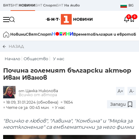
БНТ
БНТ
НОВИНИ
БНТ
Спорт
БНТ
На живо
BG
0
0
Новини
Свят
Спорт
Времето
България и еврото
Би
НАЗАД
Начало
Общество
У нас
Почина големият български актьор
Иван Иванов
Цанка Николова
A+
A-
от
Всичко от автора
18:09, 31.01.2024 (обновена)
11654
Запази
Чете се за: 00:45 мин.
У нас
"Всичко е любов", "Лавина", "Комбина" и "Мярка за
неотклонение" са емблематични за него филми