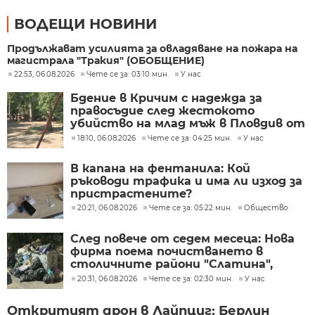
ВОДЕЩИ НОВИНИ
Продължават усилията за овладяване на пожара на
магистрала "Тракия" (ОБОБЩЕНИЕ)
22:53, 06.08.2026
Чете се за: 03:10 мин.
У нас
Бдение в Кричим с надежда за
правосъдие след жестокото
убийство на млад мъж в Пловдив от
тийнейджъри
18:10, 06.08.2026
Чете се за: 04:25 мин.
У нас
В капана на фентанила: Кой
ръководи трафика и има ли изход за
пристрастените?
20:21, 06.08.2026
Чете се за: 05:22 мин.
Общество
След повече от седем месеца: Нова
фирма поема почистването в
столичните райони "Слатина",
"Подуяне" и "Изгрев"
20:31, 06.08.2026
Чете се за: 02:30 мин.
У нас
Откритият дрон в Лайпциг: Берлин