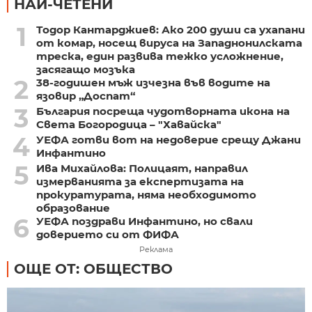
НАЙ-ЧЕТЕНИ
1
Тодор Кантарджиев: Ако 200 души са ухапани
от комар, носещ вируса на Западнонилската
треска, един развива тежко усложнение,
засягащо мозъка
2
38-годишен мъж изчезна във водите на
язовир „Доспат“
3
България посреща чудотворната икона на
Света Богородица – "Хавайска"
4
УЕФА готви вот на недоверие срещу Джани
Инфантино
5
Ива Михайлова: Полицаят, направил
измерванията за експертизата на
прокуратурата, няма необходимото
образование
6
УЕФА поздрави Инфантино, но свали
доверието си от ФИФА
Реклама
ОЩЕ ОТ: ОБЩЕСТВО