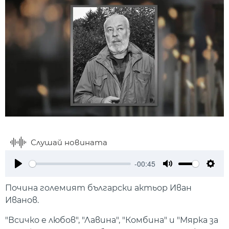
Слушай новината
-00:45
Play
Mute
Setti
Почина големият български актьор Иван
Иванов.
"Всичко е любов", "Лавина", "Комбина" и "Мярка за