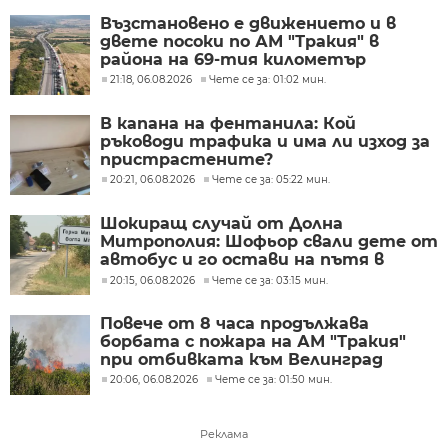
Възстановено е движението и в
двете посоки по АМ "Тракия" в
района на 69-тия километър
21:18, 06.08.2026
Чете се за: 01:02 мин.
В капана на фентанила: Кой
ръководи трафика и има ли изход за
пристрастените?
20:21, 06.08.2026
Чете се за: 05:22 мин.
Шокиращ случай от Долна
Митрополия: Шофьор свали дете от
автобус и го остави на пътя в
жегата
20:15, 06.08.2026
Чете се за: 03:15 мин.
Повече от 8 часа продължава
борбата с пожара на АМ "Тракия"
при отбивката към Велинград
20:06, 06.08.2026
Чете се за: 01:50 мин.
Реклама