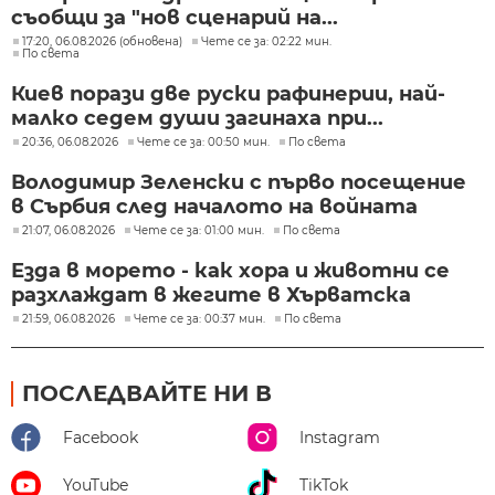
съобщи за "нов сценарий на...
17:20, 06.08.2026 (обновена)
Чете се за: 02:22 мин.
По света
Киев порази две руски рафинерии, най-
малко седем души загинаха при...
20:36, 06.08.2026
Чете се за: 00:50 мин.
По света
Володимир Зеленски с първо посещение
в Сърбия след началото на войната
21:07, 06.08.2026
Чете се за: 01:00 мин.
По света
Езда в морето - как хора и животни се
разхлаждат в жегите в Хърватска
21:59, 06.08.2026
Чете се за: 00:37 мин.
По света
ПОСЛЕДВАЙТЕ НИ В
Facebook
Instagram
YouTube
TikTok