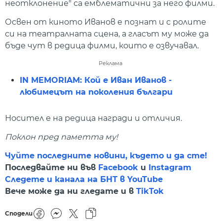
неотклонение" са емблематични за него филми.
Освен от киното Иванов е познат и с ролите
си на театралната сцена, а гласът му може да
бъде чут в редица филми, които е озвучавал.
Реклама
IN MEMORIAM: Кой е Иван Иванов -
любимецът на поколения българи
Носител е на редица награди и отличия.
Поклон пред паметта му!
Чуйте последните новини, където и да сте!
Последвайте ни във
Facebook
и
Instagram
Следете и канала на БНТ в YouTube
Вече може да ни гледате и в
TikTok
Сподели