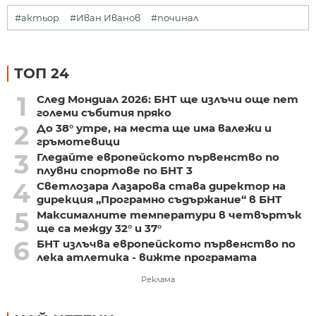
#актьор
#Иван Иванов
#починал
ТОП 24
1
След Мондиал 2026: БНТ ще излъчи още пет
големи събития пряко
2
До 38° утре, на места ще има валежи и
гръмотевици
3
Гледайте европейското първенство по
плувни спортове по БНТ 3
4
Светлозара Лазарова става директор на
дирекция „Програмно съдържание“ в БНТ
5
Максималните температури в четвъртък
ще са между 32° и 37°
6
БНТ излъчва европейското първенство по
лека атлетика - вижте програмата
Реклама