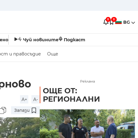
0
0
BG
ено
Чуй новините
Подкаст
ост и правосъдие
Още
ърново
Реклама
ОЩЕ ОТ:
РЕГИОНАЛНИ
A+
A-
Запази