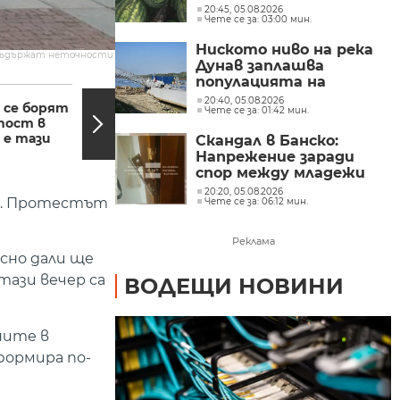
необрани
20:45, 05.08.2026
Чете се за: 03:00 мин.
Ниското ниво на река
съдържат неточности.
Дунав заплашва
популацията на
19:00, 10.09.2020
18:20,
речната риба
20:40, 05.08.2026
 се борят
Доброволец
Чете се за: 01:42 мин.
пост в
реставрира стар
 е тази
храм в с. Ичера
Скандал в Банско:
Напрежение заради
спор между младежи
от България и Италия
20:20, 05.08.2026
ор. Протестът
Чете се за: 06:12 мин.
(СНИМКИ)
Реклама
ясно дали ще
ази вечер са
ВОДЕЩИ НОВИНИ
ните в
формира по-