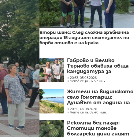
Втори шанс: След сложна гръбначна
операция 15-годишен състезател по
борба отново е на крака
Габрово и Велико
Търново обявиха обща
кандидатура за
Европейска столица на
20:53, 05.08.2026
Чете се за: 02:57 мин.
културата през 2032
година
Жители на видинското
село Гомотарци:
Дунавът от година на
година става все по-
20:50, 05.08.2026
Чете се за: 02:40 мин.
плитък
Реколта без пазар:
Стотици тонове
български дини гният