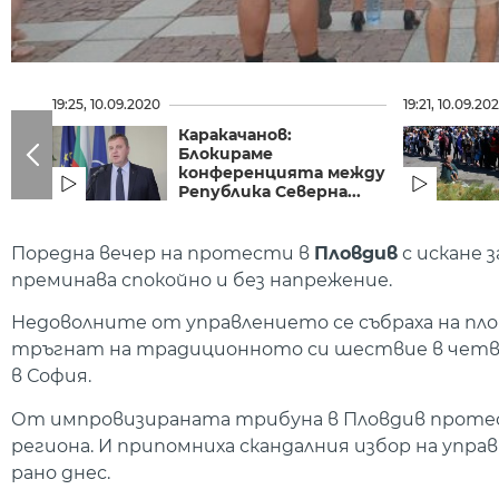
19:25, 10.09.2020
19:21, 10.09.20
Каракачанов:
Блокираме
конференцията между
Република Северна...
Поредна вечер на протести в
Пловдив
с искане 
прeминава спокойно и без напрежение.
Недоволните от управлението се събраха на пло
тръгнат на традиционното си шествие в четв
в София.
От импровизираната трибуна в Пловдив протес
региона. И припомниха скандалния избор на упра
рано днес.