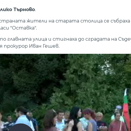
лико Търново
.
страната жители на старата столица се събраха
аси "Оставка".
 главната улица и стигнаха до сградата на Съде
я прокурор Иван Гешев.