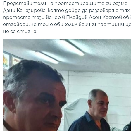
Представители на протестиращите си размених
Дани Каназирева, която дойде да разговаря с тях
протеста тази вечер в Пловдив Асен Костов обвини
отговори, че той е обиколил всички партийни це
не се стигна.