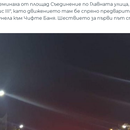
еминаха от площад Съединение по Главната улица,
с III", като движението там бе спряно предвари
нела към Чифте Баня. Шествието за първи път с