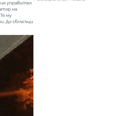
ния управител
затор на
Тя му
и. До сблъсъци