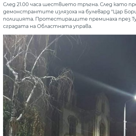
След 21.00 часа шествието тръгна. След като пр
демонстрантите излязоха на булевард "Цар Бори
полицията. Протестиращите преминаха през Ту
сградата на Областната управа.