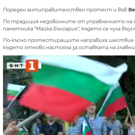
Пореден антиправителствен протест и във
Ве
По традиция недоволните от управлението на 
паметника "Майка България", където се чуха възгл
По-късно протестиращите направиха шествие по
където отново настояха за оставката на главни