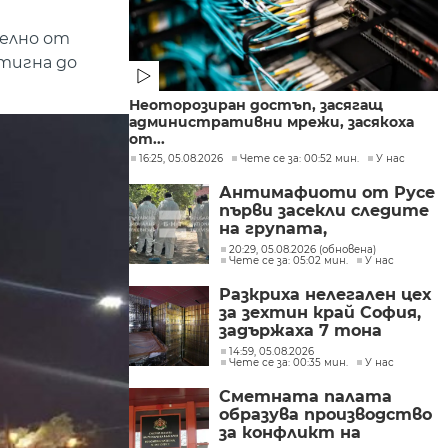
телно от
тигна до
Неоторозиран достъп, засягащ
административни мрежи, засякоха
от...
16:25, 05.08.2026
Чете се за: 00:52 мин.
У нас
Антимафиоти от Русе
първи засекли следите
на групата,
произвеждала
20:29, 05.08.2026 (обновена)
Чете се за: 05:02 мин.
У нас
фентанил в София
Разкриха нелегален цех
за зехтин край София,
задържаха 7 тона
продукт без марка
14:59, 05.08.2026
Чете се за: 00:35 мин.
У нас
Сметната палата
образува производство
за конфликт на