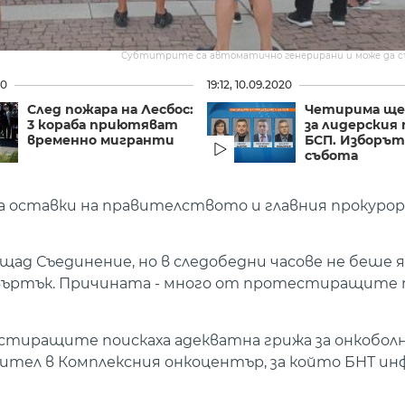
Субтитрите са автоматично генерирани и може да 
20
19:12, 10.09.2020
След пожара на Лесбос:
Четирима ще
3 кораба приютяват
за лидерския 
временно мигранти
БСП. Изборът
събота
за оставки на правителството и главния прокур
щад Съединение, но в следобедни часове не беше 
ъртък. Причината - много от протестиращите т
тиращите поискаха адекватна грижа за онкобол
вител в Комплексния онкоцентър, за който БНТ ин