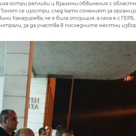
а остри реплики и взаимни обвинения с област
. Тонът се изостри, след като соченият за органи
 Каназирева, че е била опозиция, а сега е с ГЕРБ. 
нтрали, за да участва в последните местни избор