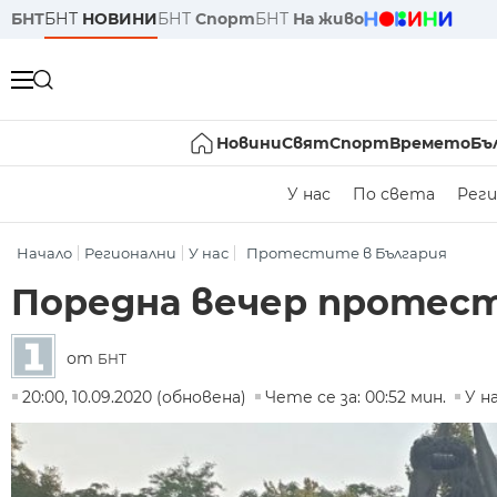
БНТ
БНТ
НОВИНИ
БНТ
Спорт
БНТ
На живо
Новини
Свят
Спорт
Времето
Бъ
У нас
По света
Реги
Начало
Регионални
У нас
Протестите в България
Поредна вечер протест
от
БНТ
20:00, 10.09.2020 (обновена)
Чете се за: 00:52 мин.
У н