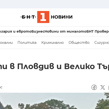
лгария и еврото
Бизнес
Новини от миналото
БНТ Провер
онални
Политика
Криминално
Общество
Сигурн
и в Пловдив и Велико Т
ас