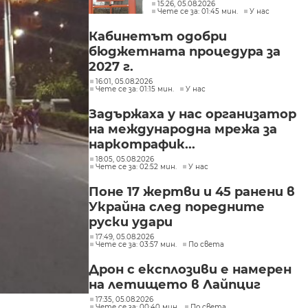
интереси при Делян
15:26, 05.08.2026
Чете се за: 01:45 мин.
У нас
Пеевски
Кабинетът одобри
бюджетната процедура за
2027 г.
16:01, 05.08.2026
Чете се за: 01:15 мин.
У нас
Задържаха у нас организатор
на международна мрежа за
наркотрафик...
18:05, 05.08.2026
Чете се за: 02:52 мин.
У нас
Поне 17 жертви и 45 ранени в
Украйна след поредните
руски удари
17:49, 05.08.2026
Чете се за: 03:57 мин.
По света
Дрон с експлозиви е намерен
на летището в Лайпциг
17:35, 05.08.2026
Чете се за: 00:40 мин.
По света