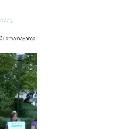
 пред
бната палата,