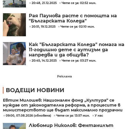
20:48, 21.12.2025
Чете се за: 02:52 мин.
Рая Паунова расте с помощта на
"Българската Коледа"
20:51, 19.12.2025
Чете се за: 02:10 мин.
Как "Българската Коледа" помага на
11-годишно дете с аутизъм да
напредва и да общува?
20:45, 14.12.2025
Чете се за: 03:27 мин.
Реклама
ВОДЕЩИ НОВИНИ
Евтим Милошев: Национален фонд „Култура“ се
нуждае от законодателна реформа, а процесите в
министерството ще бъдат максимално прозрачни
09:00, 07.08.2026 (обновена)
Чете се за: 13:57 мин.
У нас
Любомир Николов: Фентанилът