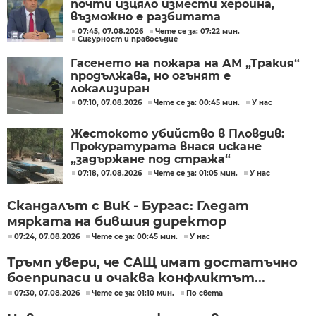
почти изцяло измести хероина,
възможно е разбитата
лаборатория да е единствената у
07:45, 07.08.2026
Чете се за: 07:22 мин.
Сигурност и правосъдие
нас
Гасенето на пожара на АМ „Тракия“
продължава, но огънят е
локализиран
07:10, 07.08.2026
Чете се за: 00:45 мин.
У нас
Жестокото убийство в Пловдив:
Прокуратурата внася искане
„задържане под стража“
07:18, 07.08.2026
Чете се за: 01:05 мин.
У нас
Скандалът с ВиК - Бургас: Гледат
мярката на бившия директор
07:24, 07.08.2026
Чете се за: 00:45 мин.
У нас
Тръмп увери, че САЩ имат достатъчно
боеприпаси и очаква конфликтът...
07:30, 07.08.2026
Чете се за: 01:10 мин.
По света