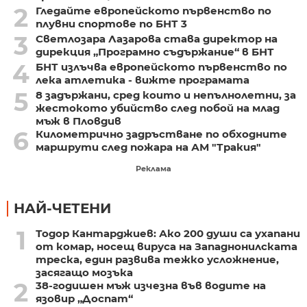
2
Гледайте европейското първенство по
плувни спортове по БНТ 3
3
Светлозара Лазарова става директор на
дирекция „Програмно съдържание“ в БНТ
4
БНТ излъчва европейското първенство по
лека атлетика - вижте програмата
5
8 задържани, сред които и непълнолетни, за
жестокото убийство след побой на млад
мъж в Пловдив
6
Километрично задръстване по обходните
маршрути след пожара на АМ "Тракия"
Реклама
НАЙ-ЧЕТЕНИ
1
Тодор Кантарджиев: Ако 200 души са ухапани
от комар, носещ вируса на Западнонилската
треска, един развива тежко усложнение,
засягащо мозъка
2
38-годишен мъж изчезна във водите на
язовир „Доспат“