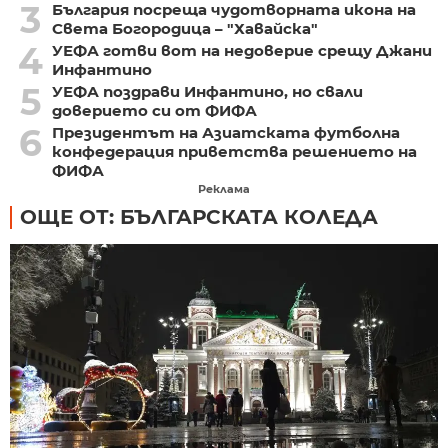
3
България посреща чудотворната икона на
Света Богородица – "Хавайска"
4
УЕФА готви вот на недоверие срещу Джани
Инфантино
5
УЕФА поздрави Инфантино, но свали
доверието си от ФИФА
6
Президентът на Азиатската футболна
конфедерация приветства решението на
ФИФА
Реклама
ОЩЕ ОТ: БЪЛГАРСКАТА КОЛЕДА