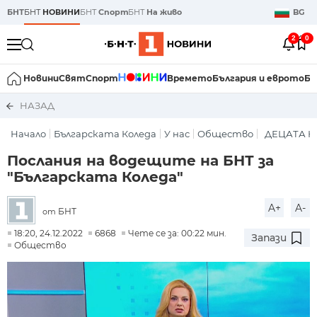
БНТ
БНТ
НОВИНИ
БНТ
Спорт
БНТ
На живо
BG
2
0
Новини
Свят
Спорт
Времето
България и еврото
Би
НАЗАД
Начало
Българската Коледа
У нас
Общество
ДЕЦАТА Н
Послания на водещите на БНТ за
"Българската Коледа"
A+
A-
БНТ
от
18:20, 24.12.2022
6868
Чете се за: 00:22 мин.
Запази
Общество