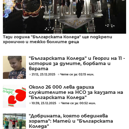
Тази година "Българската Коледа" ще подкрепи
хронично и тежко болните деца
"Българската Коледа" и Георги на 11 -
история за думите, борбата и
вярата
21:12, 23.12.2025
Чете се за: 02:15 мин.
Около 26 000 лева дариха
служителите на НСО за каузата на
"Българската Коледа"
10:39, 23.12.2025
Чете се за: 00:52 мин.
"Добрината, която обединява
хората": Матей и "Българската
Коледа"