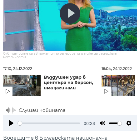
Субтитрите са автоматично генерирани и може да съдържат
неточности.
17:10, 24.12.2022
16:04, 24.12.2022
Въздушен удар в
центъра на Херсон,
има загинали
Слушай новината
-00:28
Play
Mute
Setti
Водещите в Българската национална