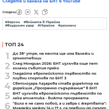
Следете и канала на БНТ в YouTube
Сподели
#Херсон
#войната в Украйна
#въздушен удар
#Украйна
#загинали
ТОП 24
1
До 38° утре, на места ще има валежи и
гръмотевици
2
След Мондиал 2026: БНТ излъчва още пет
големи събития пряко
3
Гледайте европейското първенство по
плувни спортове по БНТ 3
4
Светлозара Лазарова става директор на
дирекция „Програмно съдържание“ в БНТ
5
БНТ излъчва европейското първенство по
лека атлетика - вижте програмата
6
"Било е не само побой, а и гавра с жертвата":
Младежи между 14 и 17 г. са пребили до смърт