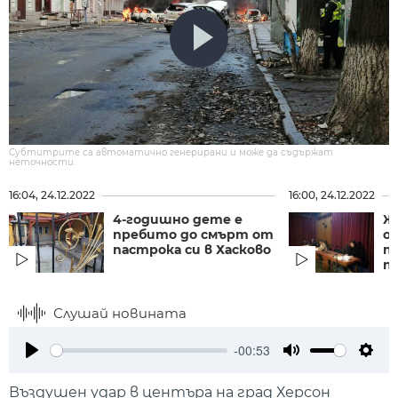
Субтитрите са автоматично генерирани и може да съдържат
неточности.
16:04, 24.12.2022
16:00, 24.12.2022
4-годишно дете е
Ж
пребито до смърт от
о
пастрока си в Хасково
п
па
Слушай новината
-00:53
Play
Mute
Setti
Въздушен удар в центъра на град Херсон