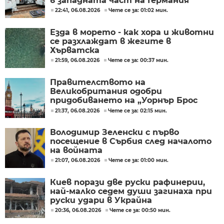
в западната част на Германия
22:41, 06.08.2026
Чете се за: 01:02 мин.
Езда в морето - как хора и животни
се разхлаждат в жегите в
Хърватска
21:59, 06.08.2026
Чете се за: 00:37 мин.
Правителството на
Великобритания одобри
придобиването на „Уорнър Брос
Дискавъри“ от „Парамаунт“ за 110
21:37, 06.08.2026
Чете се за: 02:15 мин.
млрд. долара
Володимир Зеленски с първо
посещение в Сърбия след началото
на войната
21:07, 06.08.2026
Чете се за: 01:00 мин.
Киев порази две руски рафинерии,
най-малко седем души загинаха при
руски удари в Украйна
20:36, 06.08.2026
Чете се за: 00:50 мин.