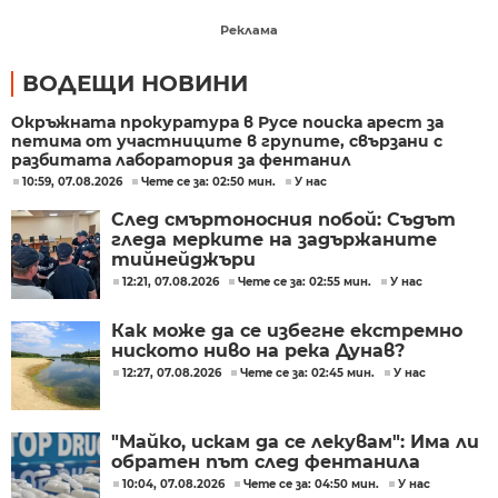
Реклама
ВОДЕЩИ НОВИНИ
Окръжната прокуратура в Русе поиска арест за
петима от участниците в групите, свързани с
разбитата лаборатория за фентанил
10:59, 07.08.2026
Чете се за: 02:50 мин.
У нас
След смъртоносния побой: Съдът
гледа мерките на задържаните
тийнейджъри
12:21, 07.08.2026
Чете се за: 02:55 мин.
У нас
Как може да се избегне екстремно
ниското ниво на река Дунав?
12:27, 07.08.2026
Чете се за: 02:45 мин.
У нас
"Майко, искам да се лекувам": Има ли
обратен път след фентанила
10:04, 07.08.2026
Чете се за: 04:50 мин.
У нас