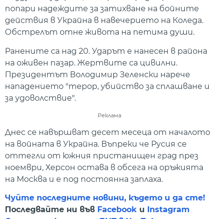
попари надеждите за затихване на бойните
действия в Украйна в навечерието на Коледа.
Обстрелът отне живота на петима души.
Ранените са над 20. Ударът е нанесен в района
на оживен пазар. Жертвите са цивилни.
Президентът Володимир Зеленски нарече
нападението "терор, убийство за сплашване и
за удоволствие".
Реклама
Днес се навършват десет месеца от началото
на войната в Украйна. Въпреки че Русия се
оттегли от южния пристанищен град през
ноември, Херсон остава в обсега на оръжията
на Москва и е под постоянна заплаха.
Чуйте последните новини, където и да сте!
Последвайте ни във
Facebook
и
Instagram