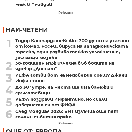
мъж в Пловдив
Реклама
НАЙ-ЧЕТЕНИ
1
Тодор Кантарджиев: Ако 200 души са ухапани
от комар, носещ вируса на Западнонилската
треска, един развива тежко усложнение,
засягащо мозъка
2
38-годишен мъж изчезна във водите на
язовир „Доспат“
3
УЕФА готви вот на недоверие срещу Джани
Инфантино
4
До 38° утре, на места ще има валежи и
гръмотевици
5
УЕФА поздрави Инфантино, но свали
доверието си от ФИФА
6
След Мондиал 2026: БНТ излъчва още пет
големи събития пряко
Реклама
ОЩЕ ОТ: ЕВРОПА