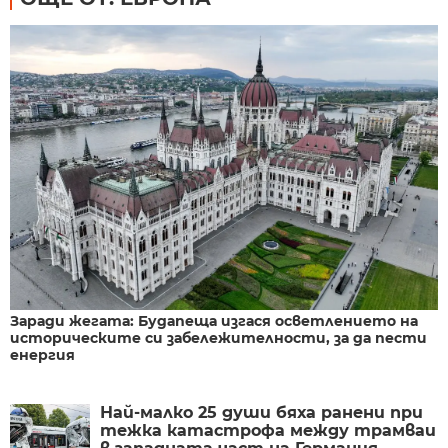
Заради жегата: Будапеща изгася осветлението на
историческите си забележителности, за да пести
енергия
Най-малко 25 души бяха ранени при
тежка катастрофа между трамваи