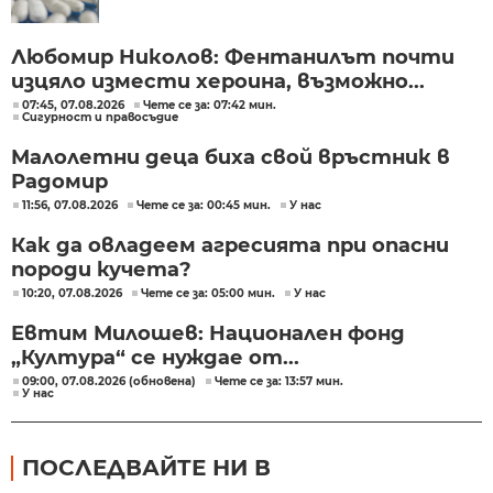
Любомир Николов: Фентанилът почти
изцяло измести хероина, възможно...
07:45, 07.08.2026
Чете се за: 07:42 мин.
Сигурност и правосъдие
Малолетни деца биха свой връстник в
Радомир
11:56, 07.08.2026
Чете се за: 00:45 мин.
У нас
Как да овладеем агресията при опасни
породи кучета?
10:20, 07.08.2026
Чете се за: 05:00 мин.
У нас
Евтим Милошев: Национален фонд
„Култура“ се нуждае от...
09:00, 07.08.2026 (обновена)
Чете се за: 13:57 мин.
У нас
ПОСЛЕДВАЙТЕ НИ В