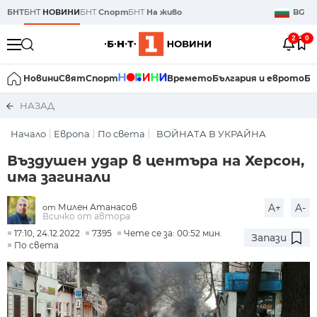
БНТ
БНТ
НОВИНИ
БНТ
Спорт
БНТ
На живо
BG
2
0
Новини
Свят
Спорт
Времето
България и еврото
Би
НАЗАД
Начало
Европа
По света
ВОЙНАТА В УКРАЙНА
Въздушен удар в центъра на Херсон,
има загинали
Милен Атанасов
A+
A-
от
Всичко от автора
17:10, 24.12.2022
7395
Чете се за: 00:52 мин.
Запази
По света