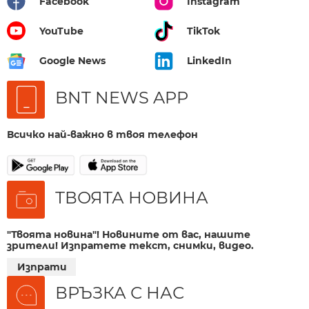
Facebook
Instagram
YouTube
TikTok
Google News
LinkedIn
BNT NEWS APP
Всичко най-важно в твоя телефон
ТВОЯТА НОВИНА
"Твоята новина"! Новините от вас, нашите
зрители! Изпратете текст, снимки, видео.
Изпрати
ВРЪЗКА С НАС