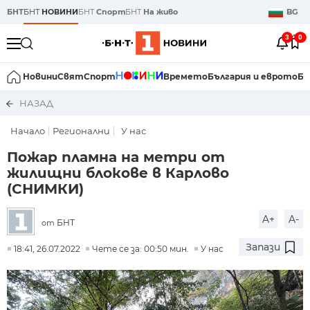
БНТ
БНТ
НОВИНИ
БНТ
Спорт
БНТ
На живо
BG
3
0
Новини
Свят
Спорт
Времето
България и еврото
Би
НАЗАД
Начало
Регионални
У нас
Пожар пламна на метри от
жилищни блокове в Карлово
(СНИМКИ)
A+
A-
БНТ
от
Запази
18:41, 26.07.2022
Чете се за: 00:50 мин.
У нас