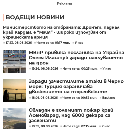
Реклама
ВОДЕЩИ НОВИНИ
Министерството на отбраната: Дронът, паднал
край Кардам, е “Майя” - широко използван от
украинската армия
17:23, 08.08.2026
Чете се за: 01:17 мин.
У нас
МВнР привика посланика на Украйна
Олеся Илашчук заради нахлуването
на дрон
19:24, 08.08.2026
Чете се за: 00:25 мин.
У нас
Заради зачестилите атаки в Черно
море: Турция ограничава
движението на търговските
кораби
18:01, 08.08.2026
Чете се за: 00:52 мин.
Балкани
Овладян е големият пожар край
Асеновград, над 6000 декара са
засегнати
18:39, 08.08.2026
Чете се за: 02:15 мин.
У нас