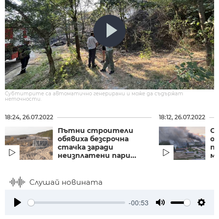
Субтитрите са автоматично генерирани и може да съдържат
неточности.
18:24, 26.07.2022
18:12, 26.07.2022
Пътни строители
С
обявиха безсрочна
о
стачка заради
п
неизплатени пари...
ме
Слушай новината
-00:53
Play
Mute
Setti