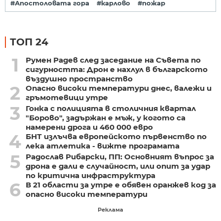
#Апостоловата гора
#карлово
#пожар
ТОП 24
1
Румен Радев след заседание на Съвета по
сигурността: Дрон е нахлул в българското
въздушно пространство
2
Опасно високи температури днес, валежи и
гръмотевици утре
3
Гонка с полицията в столичния квартал
"Борово", задържан е мъж, у когото са
намерени дрога и 460 000 евро
4
БНТ излъчва европейското първенство по
лека атлетика - вижте програмата
5
Радослав Рибарски, ПП: Основният въпрос за
дрона е дали е случайност, или опит за удар
по критична инфраструктура
6
В 21 области за утре е обявен оранжев код за
опасно високи температури
Реклама