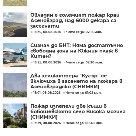
Овладян е големият пожар край
Асеновград, над 6000 декара са
засегнати
18:39, 08.08.2026
Чете се за: 02:15 мин.
Сигнал до БНТ: Няма достатъчно
свободна зона на Южния плаж в
Китен?
18:25, 08.08.2026
Чете се за: 02:20 мин.
Два хеликоптера "Кугър" се
включиха в гасенето на пожара в
Асеновградско (СНИМКИ)
15:01, 08.08.2026
Чете се за: 01:02 мин.
Пожар изпепели две къщи в
бобошевското село Висока могила
(СНИМКИ)
13:29, 08.08.2026
Чете се за: 00:40 мин.