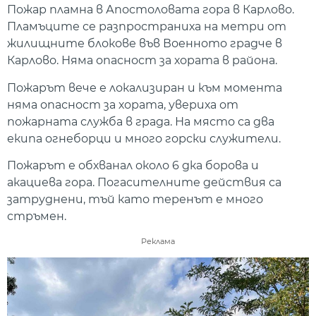
Пожар пламна в Апостоловата гора в Карлово.
Пламъците се разпространиха на метри от
жилищните блокове във Военното градче в
Карлово. Няма опасност за хората в района.
Пожарът вече е локализиран и към момента
няма опасност за хората, увериха от
пожарната служба в града. На място са два
екипа огнеборци и много горски служители.
Пожарът е обхванал около 6 дка борова и
акациева гора. Погасителните действия са
затруднени, тъй като теренът е много
стръмен.
Реклама