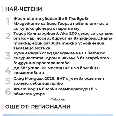
НАЙ-ЧЕТЕНИ
1
Жестокото убийство в Пловдив:
Младежите са били Георги повече от час и
си купили дюнери с парите му
2
Тодор Кантарджиев: Ако 200 души са ухапани
от комар, носещ вируса на Западнонилската
треска, един развива тежко усложнение,
засягащо мозъка
3
Румен Радев след заседание на Съвета по
сигурността: Дрон е нахлул в българското
въздушно пространство
4
До 38° утре, на места ще има валежи и
гръмотевици
5
След Мондиал 2026: БНТ излъчва още пет
големи събития пряко
6
Жълт код за високи температури в 5
области утре
Реклама
ОЩЕ ОТ: РЕГИОНАЛНИ