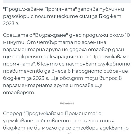
Play
Mute
Setti
"Продължаваме Промяната" започва публични
разговори с политическите сили за Бюджет
2023 г.
Срещата с "Възраждане" днес продължи около 10
минути. От четвъртата по големина
парламентарна група не дадоха отговор дали
ще подкрепят декларацията на "Продължаваме
промяната", в която се настояват служебното
правителство да внесе в Народното събрание
бюджет за 2023 г. Ще обсъдят този въпрос в
парламентарната група и тогава ще
отговорят.
Реклама
Според "Продължаваме Промяната" с
удължаване действието на тазгодишния
бюджет не би могло да се отговори адекватно