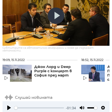
Субтитрите са автоматично генерирани и може да съдържат
неточности.
19:09, 15.11.2022
18:52, 15.11.2022
Джон Лорд и Deep
Ат
Purple с концерт в
П
София през март
ПВ
сл
Слушай новината
-01:34