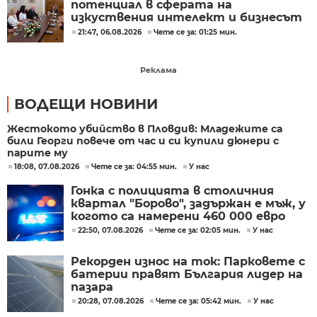
потенциал в сферата на
изкуствения интелект и бизнесът
забелязва тези перспективи
21:47, 06.08.2026
Чете се за: 01:25 мин.
Реклама
ВОДЕЩИ НОВИНИ
Жестокото убийство в Пловдив: Младежите са
били Георги повече от час и си купили дюнери с
парите му
18:08, 07.08.2026
Чете се за: 04:55 мин.
У нас
Гонка с полицията в столичния
квартал "Борово", задържан е мъж, у
когото са намерени 460 000 евро
22:50, 07.08.2026
Чете се за: 02:05 мин.
У нас
Рекорден износ на ток: Парковете с
батерии правят България лидер на
пазара
20:28, 07.08.2026
Чете се за: 05:42 мин.
У нас