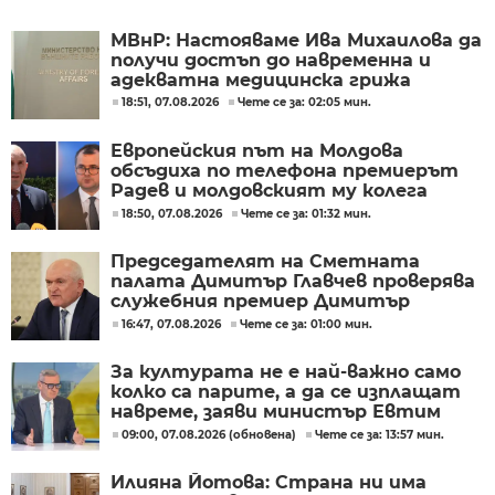
МВнР: Настояваме Ива Михаилова да
получи достъп до навременна и
адекватна медицинска грижа
18:51, 07.08.2026
Чете се за: 02:05 мин.
Европейския път на Молдова
обсъдиха по телефона премиерът
Радев и молдовският му колега
Тофан
18:50, 07.08.2026
Чете се за: 01:32 мин.
Председателят на Сметната
палата Димитър Главчев проверява
служебния премиер Димитър
Главчев?
16:47, 07.08.2026
Чете се за: 01:00 мин.
За културата не е най-важно само
колко са парите, а да се изплащат
навреме, заяви министър Евтим
Милошев
09:00, 07.08.2026 (обновена)
Чете се за: 13:57 мин.
Илияна Йотова: Страна ни има