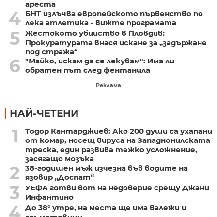
ареста
4
БНТ излъчва европейското първенство по
лека атлетика - вижте програмата
5
Жестокото убийство в Пловдив:
Прокуратурата внася искане за „задържане
под стража“
6
"Майко, искам да се лекувам": Има ли
обратен път след фентанила
Реклама
НАЙ-ЧЕТЕНИ
1
Тодор Кантарджиев: Ако 200 души са ухапани
от комар, носещ вируса на Западнонилската
треска, един развива тежко усложнение,
засягащо мозъка
2
38-годишен мъж изчезна във водите на
язовир „Доспат“
3
УЕФА готви вот на недоверие срещу Джани
Инфантино
4
До 38° утре, на места ще има валежи и
гръмотевици