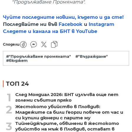
"Продължаваме Промяната".
Чуйте последните новини, където и да сте!
Последвайте ни във
Facebook
и
Instagram
Следете и канала на БНТ в YouTube
Сподели
#"Продължаваме промяната"
#"Възраждане"
#бюджет
ТОП 24
1
След Мондиал 2026: БНТ излъчва още пет
големи събития пряко
2
Жестокото убийство в Пловдив:
Младежите са били Георги повече от час и
си купили дюнери с парите му
3
Тийнейджърите, обвинени в жестокото
убийство на мъж в Пловдив, остават в