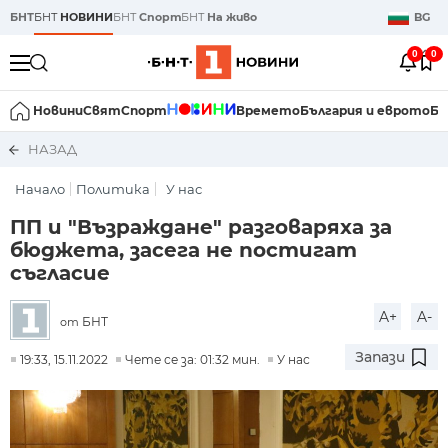
БНТ
БНТ
НОВИНИ
БНТ
Спорт
БНТ
На живо
BG
0
0
Новини
Свят
Спорт
Времето
България и еврото
Би
НАЗАД
Начало
Политика
У нас
ПП и "Възраждане" разговаряха за
бюджета, засега не постигат
съгласие
A+
A-
БНТ
от
Запази
19:33, 15.11.2022
Чете се за: 01:32 мин.
У нас