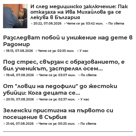
И след медицинско заключение: Пак
отказаха на Ива Михайлова да се
лекува в България
20:22, 07.08.2026
Чете се за: 03:42 мин.
По света
Разследват побой и унижение над дете в
Радомир
18:15, 07.08.2026
Чете се за: 02:55 мин.
У нас
Под стрес, свързан с образованието, е
бил ученикът, застрелял осем...
19:48, 07.08.2026
Чете се за: 03:07 мин.
По света
От "ловци на педофили" до жестоки
убийци: Кога децата се...
20:10, 07.08.2026
Чете се за: 02:37 мин.
У нас
Зеленски пристигна на първото си
посещение в Сърбия
21:46, 07.08.2026
Чете се за: 00:25 мин.
По света