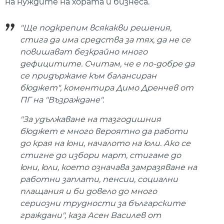
на нуждите на хората и бизнеса.
"Ще подкрепим всякакви решения,
стига да има средства за тях, да не се
повишават безкрайно много
дефицитите. Считам, че е по-добре да
се придържаме към балансиран
бюджет", коментира Димо Дренчев от
ПГ на "Възраждане".
"За удължаване на тазгодишния
бюджет е много вероятно да работи
до края на юни, началото на юли. Ако се
стигне до избори март, стигаме до
юни, юли, което означава замразяване на
работни заплати, пенсии, социални
плащания и би довело до много
сериозни трудности за българските
граждани", каза Асен Василев от