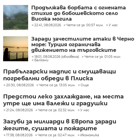
Продължава борбата с огнената
стихия до бобошевското село
Висока могила
22:41, 08.08.2026
Чете се за: 00:57 мин.
У нас
Заради зачестилите атаки в Черно
море: Турция ограничава
движението на търговските
кораби
18:01, 08.08.2026 (обновена)
Чете се за: 01:05 мин.
Балкани
Прабългарски надпис и смущаващи
погребални обреди в Плиска
20:30, 08.08.2026
Чете се за: 13:05 мин.
Още
Предстои леко захлаждане, на места
утре ще има валежи и градушки
21:24, 08.08.2026
Чете се за: 02:32 мин.
У нас
Загуби за милиарди в Европа заради
жегите, сушата и пожарите
17:38, 08.08.2026
Чете се за: 02:47 мин.
Икономика