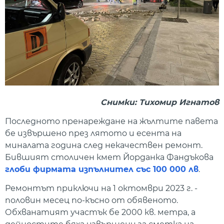
Снимки: Тихомир Игнатов
Последното пренареждане на жълтите павета
бе извършено през лятото и есента на
миналата година след некачествен ремонт.
Бившият столичен кмет Йорданка Фандъкова
глоби фирмата изпълнител със 100 000 лв
.
Ремонтът приключи на 1 октомври 2023 г. -
половин месец по-късно от обявеното.
Обхванатият участък бе 2000 кв. метра, а