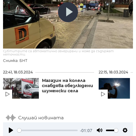
Субтитрите са автоматично генерирани и може да съдържат
неточности.
Снимка: БНТ
22:41, 18.03.2024
22:15, 18.03.2024
Магазин на колела
Г
снабдява обезлюдени
Л
шуменски села
ж
4
Слушай новината
-01:07