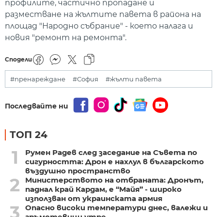
профилите, частично пропадане и
разместване на жълтите павета в района на
площад "Народно събрание" - което налага и
новия "ремонт на ремонта".
Сподели
#пренареждане
#София
#жълти павета
Последвайте ни
ТОП 24
1
Румен Радев след заседание на Съвета по
сигурността: Дрон е нахлул в българското
въздушно пространство
2
Министерството на отбраната: Дронът,
паднал край Кардам, е “Майя” - широко
използван от украинската армия
3
Опасно високи температури днес, валежи и
гръмотевици утре