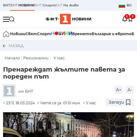
БНТ
БНТ
НОВИНИ
БНТ
Спорт
БНТ
На живо
BG
0
0
Новини
Свят
Спорт
Времето
България и еврото
Би
НАЗАД
Начало
Регионални
У нас
Пренареждат жълтите павета за
пореден път
A+
A-
БНТ
от
Запази
23:11, 18.03.2024
Чете се за: 01:10 мин.
У нас