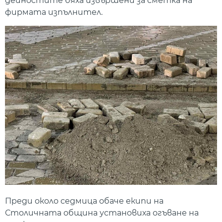
дейностите бяха извършени за сметка на
фирмата изпълнител.
Преди около седмица обаче екипи на
Столичната община установиха огъване на