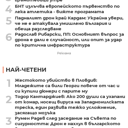
4
БНТ излъчва европейското първенство по
лека атлетика - вижте програмата
5
Падналият дрон край Кардам: Украйна увери,
че не е атакувала умишлено България и
обеща разследване
6
Радослав Рибарски, ПП: Основният въпрос за
дрона е дали е случайност, или опит за удар
по критична инфраструктура
Реклама
НАЙ-ЧЕТЕНИ
1
Жестокото убийство в Пловдив:
Младежите са били Георги повече от час и
си купили дюнери с парите му
2
Тодор Кантарджиев: Ако 200 души са ухапани
от комар, носещ вируса на Западнонилската
треска, един развива тежко усложнение,
засягащо мозъка
3
Румен Радев след заседание на Съвета по
сигурността: Дрон е нахлул в българското