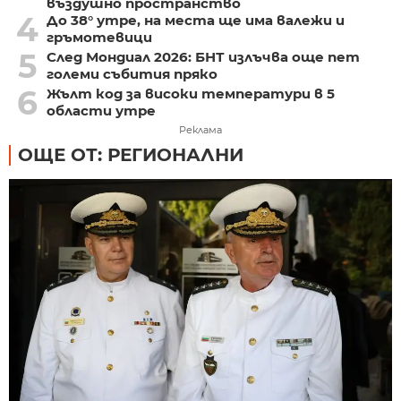
въздушно пространство
4
До 38° утре, на места ще има валежи и
гръмотевици
5
След Мондиал 2026: БНТ излъчва още пет
големи събития пряко
6
Жълт код за високи температури в 5
области утре
Реклама
ОЩЕ ОТ: РЕГИОНАЛНИ