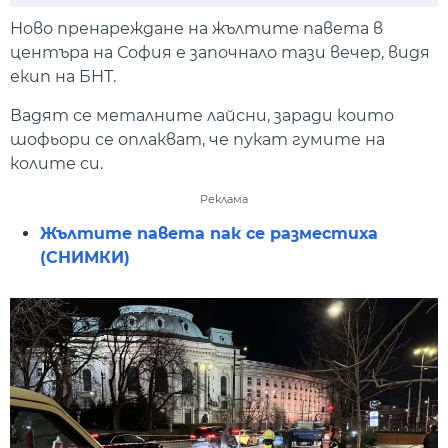
Play
Mute
Setti
Ново пренареждане на жълтите павета в
центъра на София е започнало тази вечер, видя
екип на БНТ.
Вадят се металните лайсни, заради които
шофьори се оплакват, че пукат гумите на
колите си.
Реклама
Жълтите павета пак се разместиха
(СНИМКИ)