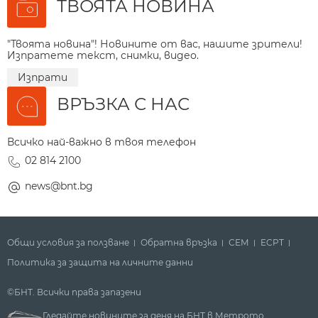
ТВОЯТА НОВИНА
"Твоята новина"! Новините от вас, нашите зрители!
Изпратете текст, снимки, видео.
Изпрати
ВРЪЗКА С НАС
Всичко най-важно в твоя телефон
02 814 2100
news@bnt.bg
Общи условия за ползване
Обратна връзка
СЕМ
ECPT
Политика за защита на личните данни
©БНТ. Всички права запазени
Гледайте новините за деня на БНТ в Метрото