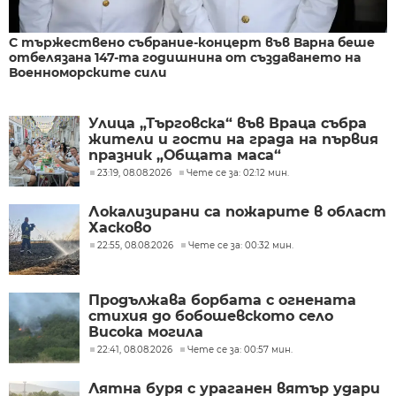
С тържествено събрание-концерт във Варна беше
отбелязана 147-та годишнина от създаването на
Военноморските сили
Улица „Търговска“ във Враца събра
жители и гости на града на първия
празник „Общата маса“
23:19, 08.08.2026
Чете се за: 02:12 мин.
Локализирани са пожарите в област
Хасково
22:55, 08.08.2026
Чете се за: 00:32 мин.
Продължава борбата с огнената
стихия до бобошевското село
Висока могила
22:41, 08.08.2026
Чете се за: 00:57 мин.
Лятна буря с ураганен вятър удари