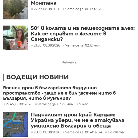
Монтана
22:27, 08.08.2026
Чете се за: 00:17 мин.
50° в колата и на пешеходната алея:
Как се справят с жегите в
Сандански?
21:05, 08.08.2026
Чете се за: 02:12 мин.
Реклама
ВОДЕЩИ НОВИНИ
Военен дрон в българското въздушно
пространство - защо не е бил засечен нито в
България, нито в Румъния?
19:45, 08.08.2026
Чете се за: 03:27 мин.
У нас
Падналият дрон край Кардам:
Украйна увери, че не е атакувала
умишлено България и обеща
разследване
20:13, 08.08.2026
Чете се за: 00:40 мин.
По света