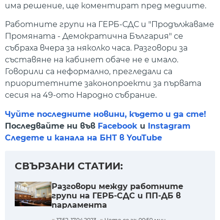
има решение, ще коментират пред медиите.
Работните групи на ГЕРБ-СДС и "Продължаваме
Промяната - Демократична България" се
събраха вчера за няколко часа. Разговори за
съставяне на кабинет обаче не е имало.
Говорили са неформално, прегледали са
приоритетните законопроекти за първата
сесия на 49-ото Народно събрание.
Чуйте последните новини, където и да сте!
Последвайте ни във
Facebook
и
Instagram
Следете и канала на БНТ в YouTube
СВЪРЗАНИ СТАТИИ:
Разговори между работните
групи на ГЕРБ-СДС и ПП-ДБ в
парламента
17:52, 17.04.2023
Чете се за: 00:50 мин.