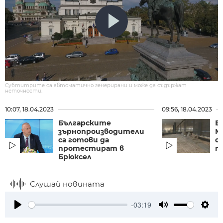
Субтитрите са автоматично генерирани и може да съдържат
неточности.
10:07, 18.04.2023
09:56, 18.04.2023
Българските
В
зърнопроизводители
М
са готови да
о
протестират в
п
Брюксел
Слушай новината
-03:19
Play
Mute
Setti