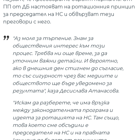
ПП от ДБ настояват на ротационния принцип
за председател на НС и обвързват тези
преговори с него.
"Аз моля за търпение. Знам за
обществения интерес към този
процес. Трябва ни още време, за да
уточним важни детайли. И вероятно,
ако в днешния ден стигнем до съгласие,
то със сигурност чрез вас медиите и
обществото ще бъде уведомено за
резултата", каза Десислава Атанасова.
"Искам да разберете, че има връзка
между законодателната програма и
идеята за ротацията на НС. Там също,
това което сме обсъдили е
председателя на НС и на правната