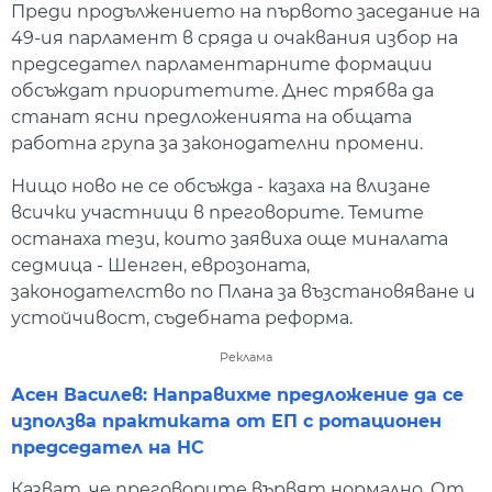
Преди продължението на първото заседание на
49-ия парламент в сряда и очаквания избор на
председател парламентарните формации
обсъждат приоритетите. Днес трябва да
станат ясни предложенията на общата
работна група за законодателни промени.
Нищо ново не се обсъжда - казаха на влизане
всички участници в преговорите. Темите
останаха тези, които заявиха още миналата
седмица - Шенген, еврозоната,
законодателство по Плана за възстановяване и
устойчивост, съдебната реформа.
Реклама
Асен Василев: Направихме предложение да се
използва практиката от ЕП с ротационен
председател на НС
Казват, че преговорите вървят нормално. От