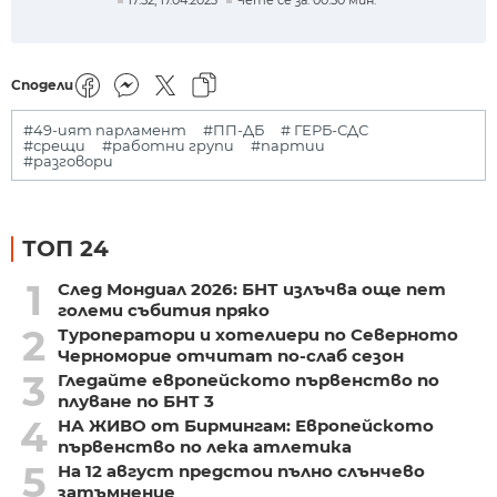
Сподели
#49-ият парламент
#ПП-ДБ
# ГЕРБ-СДС
#срещи
#работни групи
#партии
#разговори
ТОП 24
1
След Мондиал 2026: БНТ излъчва още пет
големи събития пряко
2
Туроператори и хотелиери по Северното
Черноморие отчитат по-слаб сезон
3
Гледайте европейското първенство по
плуване по БНТ 3
4
НА ЖИВО от Бирмингам: Европейското
първенство по лека атлетика
5
На 12 август предстои пълно слънчево
затъмнение