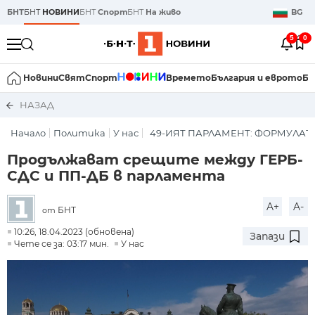
БНТ
БНТ
НОВИНИ
БНТ
Спорт
БНТ
На живо
BG
5
0
Новини
Свят
Спорт
Времето
България и еврото
Би
НАЗАД
Начало
Политика
У нас
49-ИЯТ ПАРЛАМЕНТ: ФОРМУЛАТ
Продължават срещите между ГЕРБ-
СДС и ПП-ДБ в парламента
A+
A-
БНТ
от
10:26, 18.04.2023 (обновена)
Запази
Чете се за: 03:17 мин.
У нас