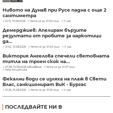
Нивото на Дунав при Русе падна с още 2
сантиметра
10:15, 10.08.2026
Чете се за: 01:00 мин.
У нас
Демерджиев: Апелирам бързите
резултати от пробите за наркотици
да...
12:02, 10.08.2026
Чете се за: 01:40 мин.
У нас
Виктория Ангелова спечели световната
титла на троен скок на...
07:38, 10.08.2026 (обновена)
Чете се за: 01:37 мин.
Лека атлетика
Фекални води се изляха на плаж в Свети
Влас, санкционират ВиК - Бургас
10:26, 10.08.2026
Чете се за: 01:55 мин.
У нас
ПОСЛЕДВАЙТЕ НИ В