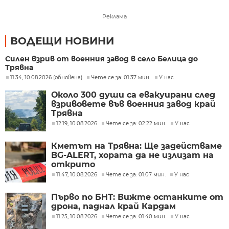
Реклама
ВОДЕЩИ НОВИНИ
Силен взрив от военния завод в село Белица до
Трявна
11:34, 10.08.2026 (обновена)
Чете се за: 01:37 мин.
У нас
Около 300 души са евакуирани след
взривовете във военния завод край
Трявна
12:19, 10.08.2026
Чете се за: 02:22 мин.
У нас
Кметът на Трявна: Ще задействаме
BG-ALERT, хората да не излизат на
открито
11:47, 10.08.2026
Чете се за: 01:07 мин.
У нас
Първо по БНТ: Вижте останките от
дрона, паднал край Кардам
11:25, 10.08.2026
Чете се за: 01:40 мин.
У нас