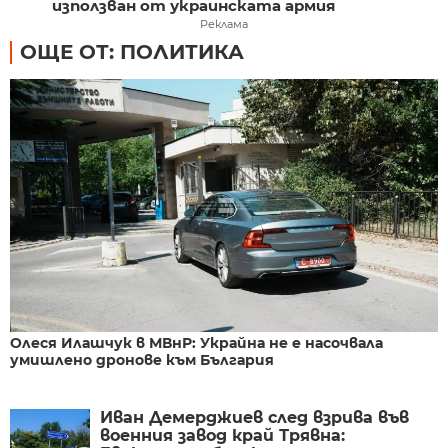
използван от украинската армия
Реклама
ОЩЕ ОТ: ПОЛИТИКА
Олеся Илашчук в МВнР: Украйна не е насочвала
умишлено дронове към България
Иван Демерджиев след взрива във
военния завод край Трявна: