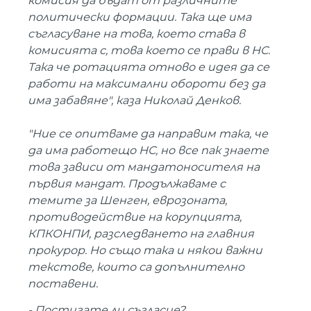
комисия да бъдат от различните
политически формации. Така ще има
съгласуване на това, което става в
комисията с, това което се прави в НС.
Така че ротацията отново е идея да се
работи на максимални обороти без да
има забавяне", каза Николай Денков.
"Ние се опитваме да направим така, че
да има работещо НС, но все пак знаете
това зависи от мандатоносителя на
първия мандат. Продължаваме с
темите за Шенген, еврозоната,
противодействие на корупцията,
КПКОНПИ, разследването на главния
прокурор. Но също така и някои важни
текстове, които са допълнително
поставени.
- Постигате ли съгласие?