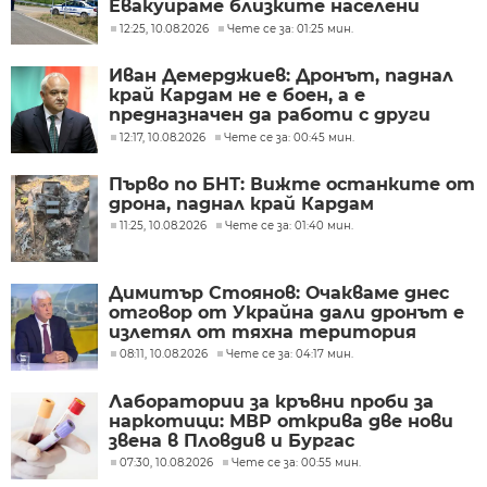
Евакуираме близките населени
места
12:25, 10.08.2026
Чете се за: 01:25 мин.
Иван Демерджиев: Дронът, паднал
край Кардам не е боен, а е
предназначен да работи с други
дронове
12:17, 10.08.2026
Чете се за: 00:45 мин.
Първо по БНТ: Вижте останките от
дрона, паднал край Кардам
11:25, 10.08.2026
Чете се за: 01:40 мин.
Димитър Стоянов: Очакваме днес
отговор от Украйна дали дронът е
излетял от тяхна територия
08:11, 10.08.2026
Чете се за: 04:17 мин.
Лаборатории за кръвни проби за
наркотици: МВР открива две нови
звена в Пловдив и Бургас
07:30, 10.08.2026
Чете се за: 00:55 мин.