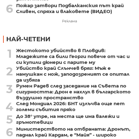
6
Пожар затвори Подбалканския път край
Сливен, спряха и влаковете (ВИДЕО)
Реклама
НАЙ-ЧЕТЕНИ
1
Жестокото убийство в Пловдив:
Младежите са били Георги повече от час и
си купили дюнери с парите му
2
Убийство край Слънчев бряг: Мъж е
намушкан с нож, заподозреният се опитал
да избяга
3
Румен Радев след заседание на Съвета по
сигурността: Дрон е нахлул в българското
въздушно пространство
4
След Мондиал 2026: БНТ излъчва още пет
големи събития пряко
5
До 38° утре, на места ще има валежи и
гръмотевици
6
Министерството на отбраната: Дронът,
паднал край Кардам, е “Майя” - широко