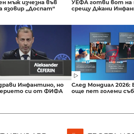
ен мъж изчезна във
УЕФА готви вот на
а язовир „Доспат“
срещу Джани Инфа
драви Инфантино, но
След Мондиал 2026: 
верието си от ФИФА
още пет големи съ