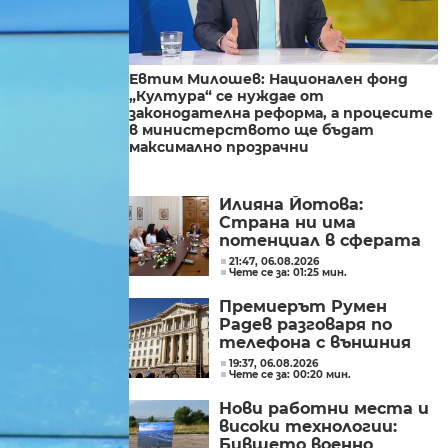
Евтим Милошев: Национален фонд
„Култура“ се нуждае от
законодателна реформа, а процесите
в министерството ще бъдат
максимално прозрачни
Илияна Йотова:
Страна ни има
потенциал в сферата
на изкуствения
21:47, 06.08.2026
Чете се за: 01:25 мин.
интелект и бизнесът
забелязва тези
Премиерът Румен
перспективи
Радев разговаря по
телефона с външния
министър на
19:37, 06.08.2026
Чете се за: 00:20 мин.
Великобритания Ед
Милибанд
Нови работни места и
високи технологии:
Бившето военно