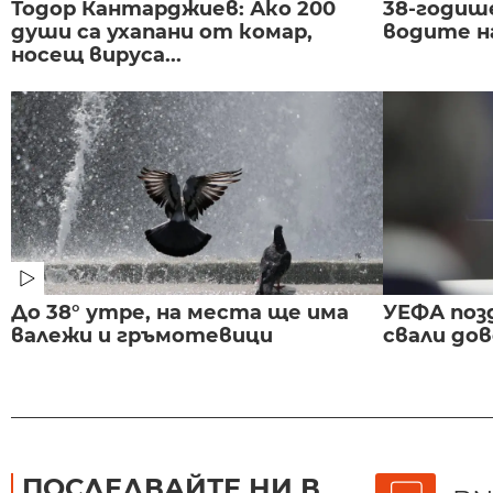
Тодор Кантарджиев: Ако 200
38-годиш
души са ухапани от комар,
водите н
носещ вируса...
До 38° утре, на места ще има
УЕФА поз
валежи и гръмотевици
свали до
ПОСЛЕДВАЙТЕ НИ В