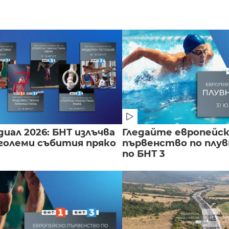
иал 2026: БНТ излъчва
Гледайте европейс
големи събития пряко
първенство по плу
по БНТ 3