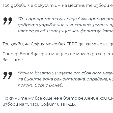
Той добави, че фокусът им на местните избори е
"Три приоритета за града бяха припозн
доброто управление и чистият, зелен и п
напред за общ опозиционен фронт за кате
Той заяви, че София може без ГЕРБ да изглежда и д
Според Бонев за един мандат не могат да се реша
важните.
"Искам, когато излезете от своя дом, незав
да видите една ремонтирана, оправена, чис
поясни Борис Бонев.
По думите му все още не е взето решение кой 
избори на "Спаси София" и ПП-ДБ.