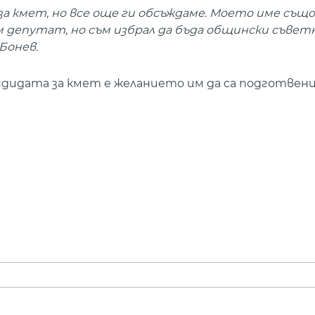
а кмет, но все още ги обсъждаме. Моето име също
м депутат, но съм избрал да бъда общински съветн
Бонев.
андидата за кмет е желанието им да са подготвени