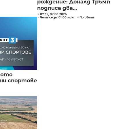
рождение: Доналд Тръмп
подписа два...
07:35, 07.08.2026
Чете се за: 01:00 мин.
По света
кото
вни спортове