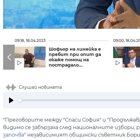
09:18, 18.04.2023
09:00, 18.04.2
Шофьор на линейка е
пребит при опит да
окаже помощ на
пострадало...
Слушай новината
Play
"Преговорите между "Спаси София" и "Продължа
видимо се забързаха след националните избори, 
започва"
независимият общински съветник Борис 