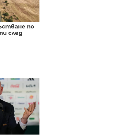
ъстване по
и след