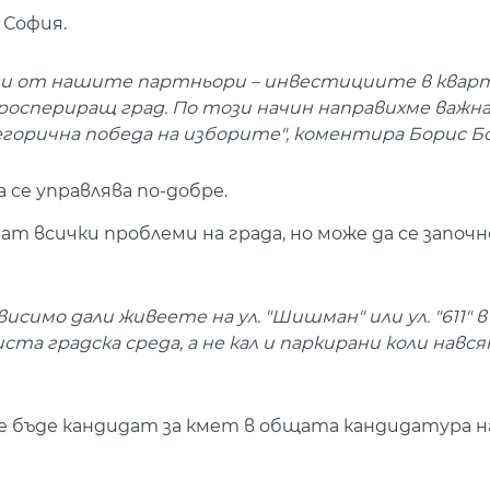
 София.
ати от нашите партньори – инвестициите в квар
роспериращ град. По този начин направихме важн
горична победа на изборите", коментира Борис Бо
а се управлява по-добре.
т всички проблеми на града, но може да се започне
исимо дали живеете на ул. "Шишман" или ул. "611" в 
та градска среда, а не кал и паркирани коли навсяк
ще бъде кандидат за кмет в общата кандидатура