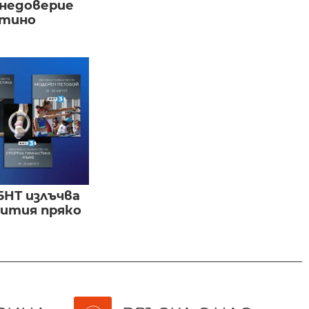
 недоверие
нтино
БНТ излъчва
бития пряко