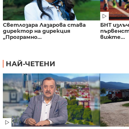
Светлозара Лазарова става
БНТ излъ
директор на дирекция
първенст
„Програмно...
вижте...
НАЙ-ЧЕТЕНИ