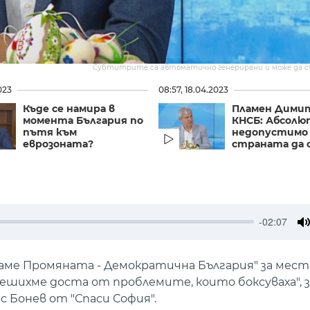
Субтитрите са автоматично генерирани и може да 
023
08:57, 18.04.2023
Къде се намира в
Пламен Дими
момента България по
КНСБ: Абсолю
пътя към
недопустимо
еврозоната?
страната да о
-02:07
M
ваме Промяната - Демократична България" за мес
решихме доста от проблемите, които боксуваха", 
Бонев от "Спаси София".