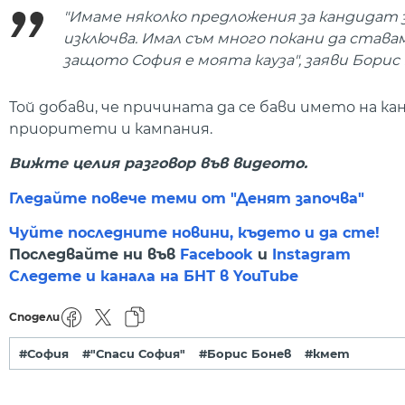
"Имаме няколко предложения за кандидат з
изключва. Имал съм много покани да става
защото София е моята кауза", заяви Борис 
Той добави, че причината да се бави името на к
приоритети и кампания.
Вижте целия разговор във видеото.
Гледайте повече теми от "Денят започва"
Чуйте последните новини, където и да сте!
Последвайте ни във
Facebook
и
Instagram
Следете и канала на БНТ в YouTube
Сподели
#София
#"Спаси София"
#Борис Бонев
#кмет