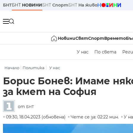
БНТ
БНТ
НОВИНИ
БНТ
Спорт
БНТ
На живо
Новини
Свят
Спорт
Времето
Бъ
У нас
По света
Реги
Начало
Политика
У нас
Борис Бонев: Имаме няк
за кмет на София
от
БНТ
09:30, 18.04.2023 (обновена)
Чете се за: 02:22 мин.
У н