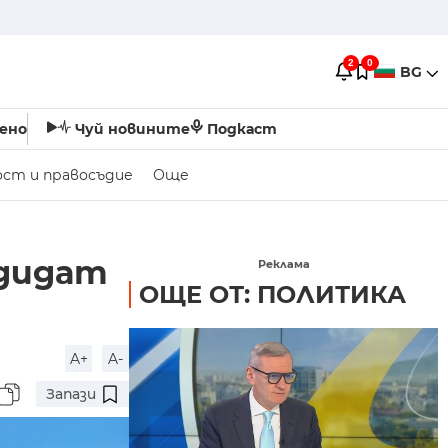
2
0
BG
ено
Чуй новините
Подкаст
ост и правосъдие
Още
ндидат
Реклама
ОЩЕ ОТ: ПОЛИТИКА
A+
A-
Запази