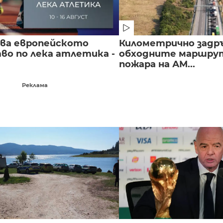
чва европейското
Километрично задр
во по лека атлетика -
обходните маршрут
пожара на АМ...
Реклама