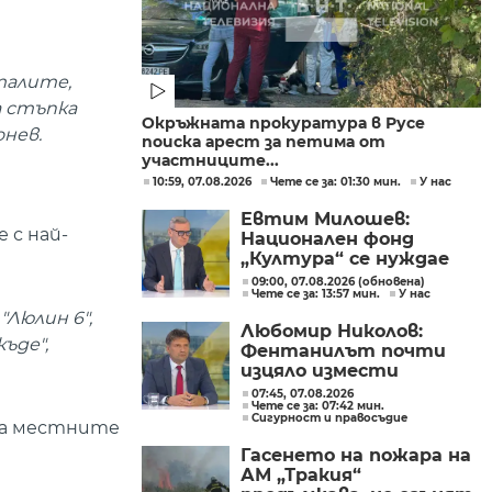
талите,
а стъпка
Окръжната прокуратура в Русе
нев.
поиска арест за петима от
участниците...
10:59, 07.08.2026
Чете се за: 01:30 мин.
У нас
Евтим Милошев:
 с най-
Национален фонд
„Култура“ се нуждае
от законодателна
09:00, 07.08.2026 (обновена)
Чете се за: 13:57 мин.
У нас
реформа, а процесите в
"Люлин 6",
министерството ще
Любомир Николов:
бъдат максимално
ъде",
Фентанилът почти
прозрачни
изцяло измести
хероина, възможно е
07:45, 07.08.2026
Чете се за: 07:42 мин.
разбитата
Сигурност и правосъдие
 на местните
лаборатория да е
единствената у нас
Гасенето на пожара на
АМ „Тракия“