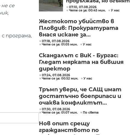
продължава, но огънят
 не се
е локализиран
07:10, 07.08.2026
Чете се за: 00:45 мин.
У нас
ик,
Жестокото убийство в
Пловдив: Прокуратурата
внася искане за...
 с програма,
07:18, 07.08.2026
Чете се за: 01:05 мин.
У нас
Скандалът с ВиК - Бургас:
Гледат мярката на бившия
директор
07:24, 07.08.2026
Чете се за: 00:52 мин.
У нас
Тръмп увери, че САЩ имат
достатъчно боеприпаси и
очаква конфликтът...
07:30, 07.08.2026
Чете се за: 01:07 мин.
По света
Нов опит срещу
гражданството по