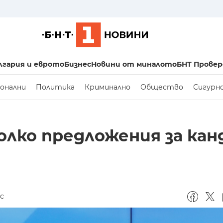
лгария и еврото
Бизнес
Новини от миналото
БНТ Провер
онални
Политика
Криминално
Общество
Сигурн
олко предложения за ка
ас