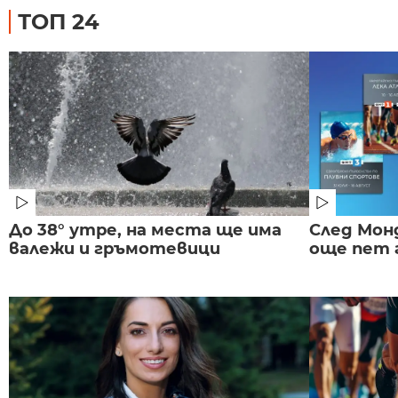
ТОП 24
До 38° утре, на места ще има
След Монд
валежи и гръмотевици
още пет 