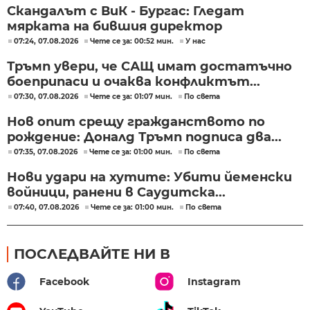
Скандалът с ВиК - Бургас: Гледат
мярката на бившия директор
07:24, 07.08.2026
Чете се за: 00:52 мин.
У нас
Тръмп увери, че САЩ имат достатъчно
боеприпаси и очаква конфликтът...
07:30, 07.08.2026
Чете се за: 01:07 мин.
По света
Нов опит срещу гражданството по
рождение: Доналд Тръмп подписа два...
07:35, 07.08.2026
Чете се за: 01:00 мин.
По света
Нови удари на хутите: Убити йеменски
войници, ранени в Саудитска...
07:40, 07.08.2026
Чете се за: 01:00 мин.
По света
ПОСЛЕДВАЙТЕ НИ В
Facebook
Instagram