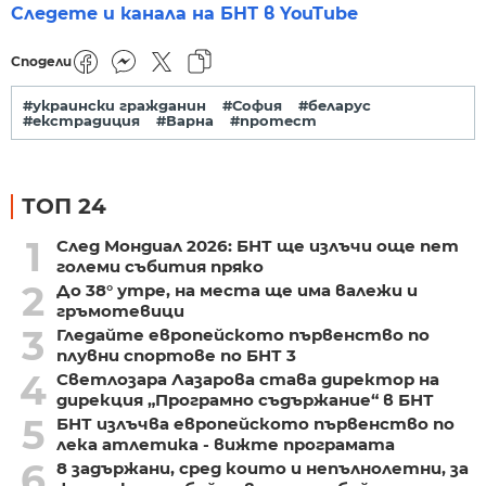
Следете и канала на БНТ в YouTube
Сподели
#украински гражданин
#София
#беларус
#екстрадиция
#Варна
#протест
ТОП 24
1
След Мондиал 2026: БНТ ще излъчи още пет
големи събития пряко
2
До 38° утре, на места ще има валежи и
гръмотевици
3
Гледайте европейското първенство по
плувни спортове по БНТ 3
4
Светлозара Лазарова става директор на
дирекция „Програмно съдържание“ в БНТ
5
БНТ излъчва европейското първенство по
лека атлетика - вижте програмата
6
8 задържани, сред които и непълнолетни, за