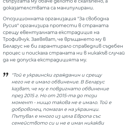
съпругата му обаче делото е скалъпено, а
доказателствата са манипулирани.
Опозиционната организация "За свободна
Русия" организира протести в страната
срещу евентуалната екстрадиция на
Трофивчук. Заявяват, че връщането му в
Беларус не би гарантирало справедлив съдебен
процес и поискаха страната ни в никакъв случай
да не допуска екстрадицията му.
"Той е украински гражданин и срещу
него не е имало обвинение. В Беларус
казват, че му е повдигнато обвинение
през 2015 г. Но от 2015-та до този
момент - нищо такова не е имало. Той е
доброволец, помагал е на украинци.
Пътувал е много из цяла Европа със
семейството си и не е имал никакви