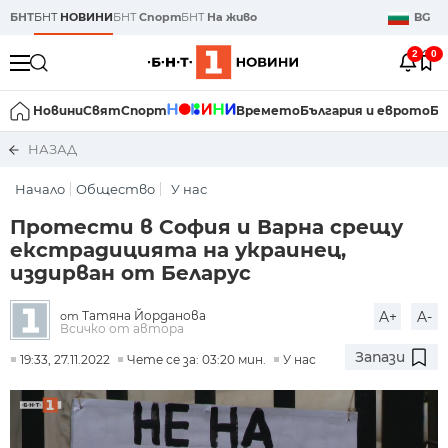
БНТ
БНТ
НОВИНИ
БНТ
Спорт
БНТ
На живо
BG
2
0
Новини
Свят
Спорт
Времето
България и еврото
Би
НАЗАД
Начало
Общество
У нас
Протести в София и Варна срещу
екстрадицията на украинец,
издирван от Беларус
Татяна Йорданова
A+
A-
от
Всичко от автора
Запази
19:33, 27.11.2022
Чете се за: 03:20 мин.
У нас