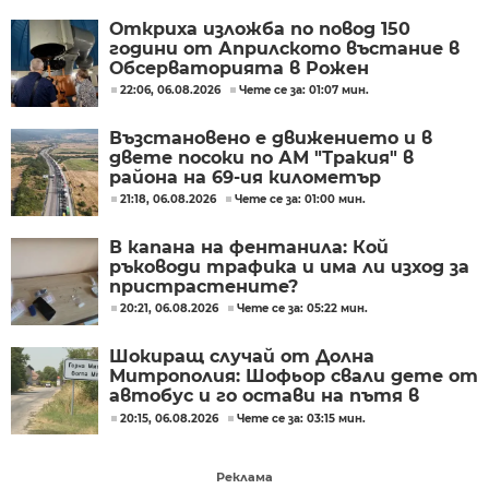
Откриха изложба по повод 150
години от Априлското въстание в
Обсерваторията в Рожен
22:06, 06.08.2026
Чете се за: 01:07 мин.
Възстановено е движението и в
двете посоки по АМ "Тракия" в
района на 69-ия километър
21:18, 06.08.2026
Чете се за: 01:00 мин.
В капана на фентанила: Кой
ръководи трафика и има ли изход за
пристрастените?
20:21, 06.08.2026
Чете се за: 05:22 мин.
Шокиращ случай от Долна
Митрополия: Шофьор свали дете от
автобус и го остави на пътя в
жегата
20:15, 06.08.2026
Чете се за: 03:15 мин.
Реклама