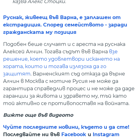
казва Алекс Стоцки.
Руснак, живеещ във Варна, е заплашен от
екстрадиция. Според семейството - заради
гражданската му позиция
Подобен беше случаят и с ареста на руснака
Алексей Алчин. Тогава съдът във Варна
взе
решение, което удовлетвори искането на
хората, които и тогава излязоха да го
защитят
. Варненският съд отказа да върне
Алчин в Москва с мотиче Русия не може да
гарантира справедлив процес и не може да даде
гаранции за живота и здравето му, тъй като
той активно се противопоставя на войната.
Вижте още във видеото
Чуйте последните новини, където и да сте!
Последвайте ни във
Facebook
и
Instagram