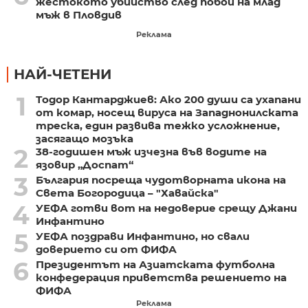
жестокото убийство след побой на млад
мъж в Пловдив
Реклама
НАЙ-ЧЕТЕНИ
1
Тодор Кантарджиев: Ако 200 души са ухапани
от комар, носещ вируса на Западнонилската
треска, един развива тежко усложнение,
засягащо мозъка
2
38-годишен мъж изчезна във водите на
язовир „Доспат“
3
България посреща чудотворната икона на
Света Богородица – "Хавайска"
4
УЕФА готви вот на недоверие срещу Джани
Инфантино
5
УЕФА поздрави Инфантино, но свали
доверието си от ФИФА
6
Президентът на Азиатската футболна
конфедерация приветства решението на
ФИФА
Реклама