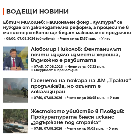
ВОДЕЩИ НОВИНИ
Евтим Милошев: Национален фонд „Култура“ се
нуждае от законодателна реформа, а процесите в
министерството ще бъдат максимално прозрачни
09:00, 07.08.2026 (обновена)
Чете се за: 13:57 мин.
У нас
Любомир Николов: Фентанилът
почти изцяло измести хероина,
възможно е разбитата
лаборатория да е единствената у
07:45, 07.08.2026
Чете се за: 07:22 мин.
Сигурност и правосъдие
нас
Гасенето на пожара на АМ „Тракия“
продължава, но огънят е
локализиран
07:10, 07.08.2026
Чете се за: 00:45 мин.
У нас
Жестокото убийство в Пловдив:
Прокуратурата внася искане
„задържане под стража“
07:18, 07.08.2026
Чете се за: 01:05 мин.
У нас