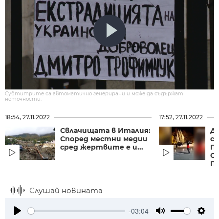
Субтитрите са автоматично генерирани и може да съдържат
неточности.
18:54, 27.11.2022
17:52, 27.11.2022
Свлачищата в Италия:
Дж
Според местни медии
с
сред жертвите е и...
П
С
П
Слушай новината
-03:04