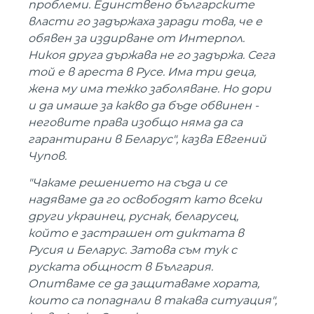
проблеми. Единствено българските
власти го задържаха заради това, че е
обявен за издирване от Интерпол.
Никоя друга държава не го задържа. Сега
той е в ареста в Русе. Има три деца,
жена му има тежко заболяване. Но дори
и да имаше за какво да бъде обвинен -
неговите права изобщо няма да са
гарантирани в Беларус", казва Евгений
Чупов.
"Чакаме решението на съда и се
надяваме да го освободят като всеки
други украинец, руснак, беларусец,
който е застрашен от диктата в
Русия и Беларус. Затова съм тук с
руската общност в България.
Опитваме се да защитаваме хората,
които са попаднали в такава ситуация",