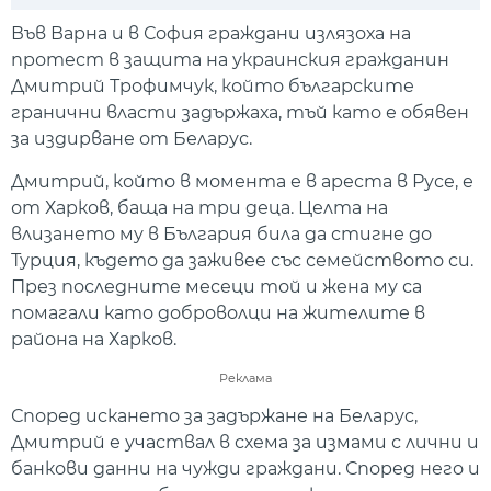
Play
Mute
Setti
Във Варна и в София граждани излязоха на
протест в защита на украинския гражданин
Дмитрий Трофимчук, който българските
гранични власти задържаха, тъй като е обявен
за издирване от Беларус.
Дмитрий, който в момента е в ареста в Русе, е
от Харков, баща на три деца. Целта на
влизането му в България била да стигне до
Турция, където да заживее със семейството си.
През последните месеци той и жена му са
помагали като доброволци на жителите в
района на Харков.
Реклама
Според искането за задържане на Беларус,
Дмитрий е участвал в схема за измами с лични и
банкови данни на чужди граждани. Според него и