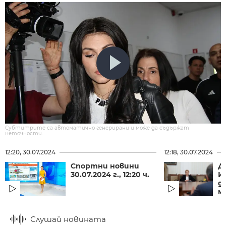
Субтитрите са автоматично генерирани и може да съдържат
неточности.
12:20, 30.07.2024
12:18, 30.07.2024
Спортни новини
Д
30.07.2024 г., 12:20 ч.
И
д
м
Слушай новината