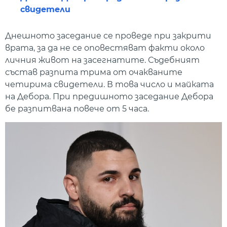
свидетели
Днешното заседание се проведе при закрити
врата, за да не се оповестяват факти около
личния живот на засегнатите. Съдебният
състав разпита трима от очакваните
четирима свидетели. В това число и майката
на Дебора. При предишното заседание Дебора
бе разпитвана повече от 5 часа.