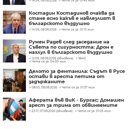
14:24, 08.08.2026
Чете се за: 01:45 мин.
Костадин Костадинов очаква да
стане ясно какъв е навлезлият в
българското въздушно
пространство дрон
14:09, 08.08.2026
Чете се за: 01:10 мин.
Румен Радев след заседание на
Съвета по сигурността: Дрон е
нахлул в българското въздушно
пространство
12:09, 08.08.2026 (обновена)
9640
Чете се за: 04:00 мин.
Делото за фентанила: Съдът в Русе
остави в ареста петима от
задържаните
08:03, 08.08.2026
Чете се за: 01:37 мин.
Аферата във ВиК - Бургас: Домашен
арест за трима от обвиняемите
23:17, 07.08.2026 (обновена)
Чете се за: 01:05 мин.