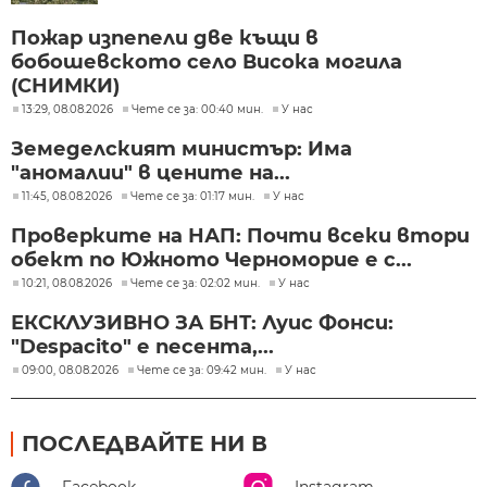
Пожар изпепели две къщи в
бобошевското село Висока могила
(СНИМКИ)
13:29, 08.08.2026
Чете се за: 00:40 мин.
У нас
Земеделският министър: Има
"аномалии" в цените на...
11:45, 08.08.2026
Чете се за: 01:17 мин.
У нас
Проверките на НАП: Почти всеки втори
обект по Южното Черноморие е с...
10:21, 08.08.2026
Чете се за: 02:02 мин.
У нас
ЕКСКЛУЗИВНО ЗА БНТ: Луис Фонси:
"Despacito" е песента,...
09:00, 08.08.2026
Чете се за: 09:42 мин.
У нас
ПОСЛЕДВАЙТЕ НИ В