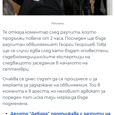
Реклама
Тя отказа коментар след разпита, който
продължи повече от 2 часа. Последен ще бъде
разпитан обвиняемият Георги Георгиев. Това
ще се случи едва след като бъдат оповестени
съдебномедицинските експертизи на
следващото заседание в началото на
септември.
Очаква се днес съдът да се произнесе и за
мярката за задържане на обвиняемия. Той в
момента е в ареста, но неговият адвокат за
пореден път иска тази мярка да бъде
подменена.
Делото "Дебора" продължава с разпити на