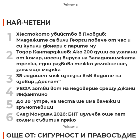
Реклама
НАЙ-ЧЕТЕНИ
1
Жестокото убийство в Пловдив:
Младежите са били Георги повече от час и
си купили дюнери с парите му
2
Тодор Кантарджиев: Ако 200 души са ухапани
от комар, носещ вируса на Западнонилската
треска, един развива тежко усложнение,
засягащо мозъка
3
38-годишен мъж изчезна във водите на
язовир „Доспат“
4
УЕФА готви вот на недоверие срещу Джани
Инфантино
5
До 38° утре, на места ще има валежи и
гръмотевици
6
След Мондиал 2026: БНТ излъчва още пет
големи събития пряко
Реклама
ОЩЕ ОТ: СИГУРНОСТ И ПРАВОСЪДИЕ