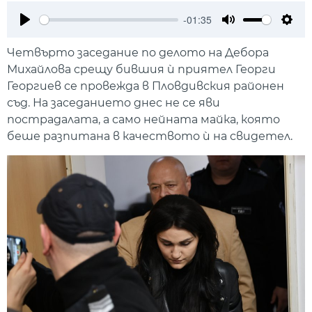
-01:35
Play
Mute
Setti
Четвърто заседание по делото на Дебора
Михайлова срещу бившия ѝ приятел Георги
Георгиев се провежда в Пловдивския районен
съд. На заседанието днес не се яви
пострадалата, а само нейната майка, която
беше разпитана в качеството ѝ на свидетел.