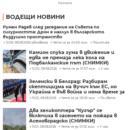
Реклама
ВОДЕЩИ НОВИНИ
Румен Радев след заседание на Съвета по
сигурността: Дрон е нахлул в българското
въздушно пространство
12:09, 08.08.2026 (обновена)
Чете се за: 04:00 мин.
Политика
Камион спука гума в движение и
едва не премаза лека кола на
Подбалканския път (СНИМКИ)
12:00, 08.08.2026
Чете се за: 01:07 мин.
У нас
Зеленски в Белград: Разбирам
скептицизма на Вучич към ЕС, но
Украйна е във война и няма време за
скептицизъм
15:22, 08.08.2026
Чете се за: 05:35 мин.
По света
Два хеликоптера "Кугър" се
включиха в гасенето на пожара в
Асеновградско (СНИМКИ)
15:01, 08.08.2026
Чете се за: 01:02 мин.
У нас