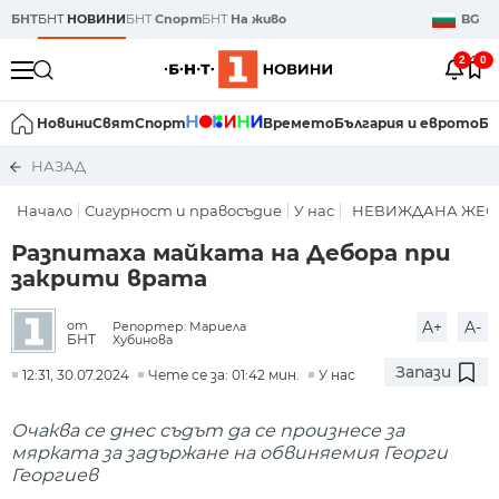
БНТ
БНТ
НОВИНИ
БНТ
Спорт
БНТ
На живо
BG
2
0
Новини
Свят
Спорт
Времето
България и еврото
Би
НАЗАД
Начало
Сигурност и правосъдие
У нас
НЕВИЖДАНА ЖЕСТО
Разпитаха майката на Дебора при
закрити врата
A+
A-
от
Репортер: Мариела
БНТ
Хубинова
Запази
12:31, 30.07.2024
Чете се за: 01:42 мин.
У нас
Очаква се днес съдът да се произнесе за
мярката за задържане на обвиняемия Георги
Георгиев