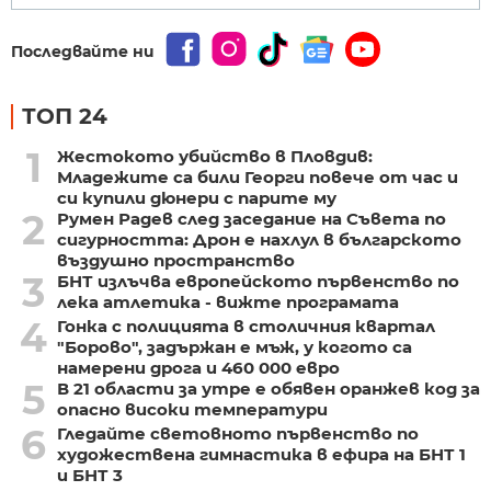
Последвайте ни
ТОП 24
1
Жестокото убийство в Пловдив:
Младежите са били Георги повече от час и
си купили дюнери с парите му
2
Румен Радев след заседание на Съвета по
сигурността: Дрон е нахлул в българското
въздушно пространство
3
БНТ излъчва европейското първенство по
лека атлетика - вижте програмата
4
Гонка с полицията в столичния квартал
"Борово", задържан е мъж, у когото са
намерени дрога и 460 000 евро
5
В 21 области за утре е обявен оранжев код за
опасно високи температури
6
Гледайте световното първенство по
художествена гимнастика в ефира на БНТ 1
и БНТ 3