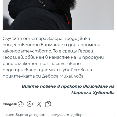
Случаят от Стара Загора предизвика
общественото внимание и дори промени
законодателството. То е срещу Георги
Георгиев, обвинен в нанасяне на 18 прорезни
рани с макетен нож, насилствено
подстригване и заплахи с убийство на
приятелката си Дебора Михайлова.
Вижте повече в прякото включване на
Мариела Хубинова
Сподели
#четвърто заседание
#случаят "Дебора"