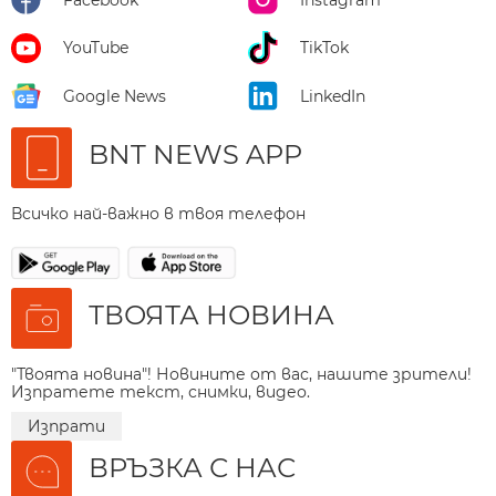
Facebook
Instagram
YouTube
TikTok
Google News
LinkedIn
BNT NEWS APP
Всичко най-важно в твоя телефон
ТВОЯТА НОВИНА
"Твоята новина"! Новините от вас, нашите зрители!
Изпратете текст, снимки, видео.
Изпрати
ВРЪЗКА С НАС