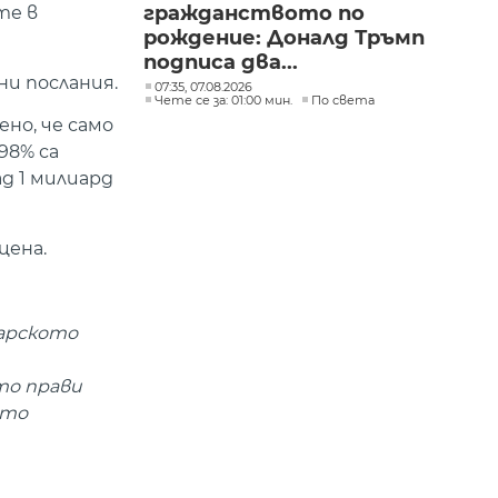
гражданството по
те в
рождение: Доналд Тръмп
подписа два...
ни послания.
07:35, 07.08.2026
Чете се за: 01:00 мин.
По света
но, че само
98% са
д 1 милиард
цена.
гарското
то прави
ото