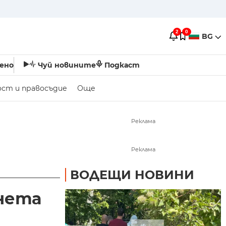
2
0
BG
ено
Чуй новините
Подкаст
ост и правосъдие
Още
Реклама
Реклама
ВОДЕЩИ НОВИНИ
инета