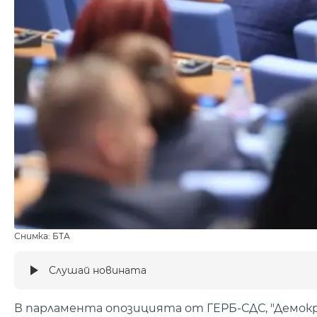
Снимка: БТА
Слушай новината
В парламента опозицията от ГЕРБ-СДС, "Демок