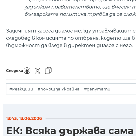
задължим правителството, ще внесем та
българската политика трябва да се сложи
Задочният засега диалог между управляващите
следобед в комисията по отбрана, където ще 
възможност да влезе в директен диалог с него.
Сподели
#Реакциии
#помощ за Украйна
#депутати
13:43, 13.06.2026
ЕК: Всяка държава сам