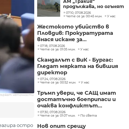
АМ „Тракия“
продължава, но огънят
е локализиран
07:10, 07.08.2026
Чете се за: 00:45 мин.
У нас
Жестокото убийство в
Пловдив: Прокуратурата
внася искане за...
07:18, 07.08.2026
Чете се за: 01:05 мин.
У нас
Скандалът с ВиК - Бургас:
Гледат мярката на бившия
директор
07:24, 07.08.2026
Чете се за: 00:52 мин.
У нас
Тръмп увери, че САЩ имат
държат неточности.
достатъчно боеприпаси и
очаква конфликтът...
07:30, 07.08.2026
Чете се за: 01:07 мин.
По света
еагира остро
Нов опит срещу