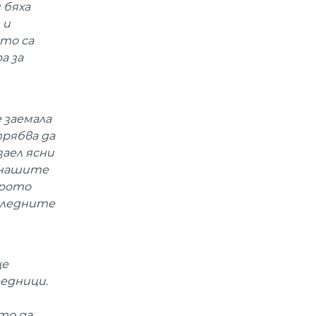
 бяха
 и
то са
а за
 заемала
трябва да
заел ясни
а нашите
орото
оследните
ще
редници.
то да