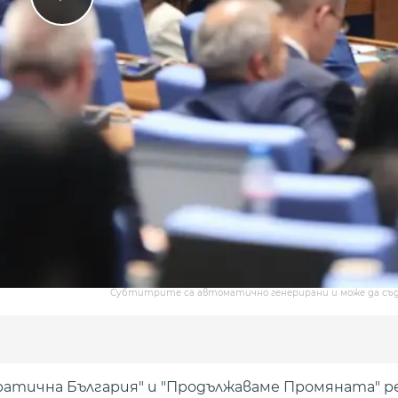
Субтитрите са автоматично генерирани и може да съ
ратична България" и "Продължаваме Промяната" р