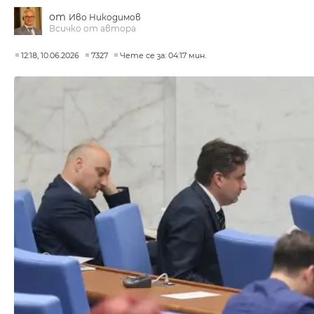
от
Иво Никодимов
Всичко от автора
12:18, 10.06.2026
7327
Чете се за: 04:17 мин.