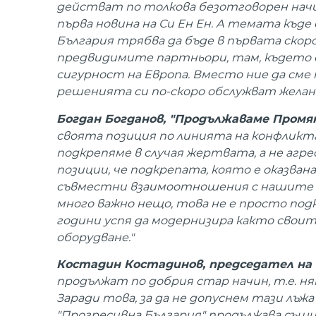
действат по толкова безотговорен начин
първа новина на Си Ен Ен. А темата къде 
България трябва да бъде в първата скор
предвидимите партньори, там, където 
сигурност на Европа. Вместо ние да сме
решенията си по-скоро обслужват желани
Богдан Богданов, "Продължаваме Промя
своята позиция по линията на конфликта,
подкрепяме в случая жертвата, а не агре
позиции, че подкрепата, която е оказван
съвместни взаимоотношения с нашите 
много важно нещо, това не е просто подк
години успя да модернизира както своит
оборудване."
Костадин Костадинов, председател на 
продължат по добрия стар начин, т.е. ня
Заради това, за да не допуснем тази лъжа
"Прогресивна България" продължава същи