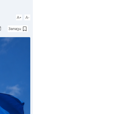
A+
A-
Запази