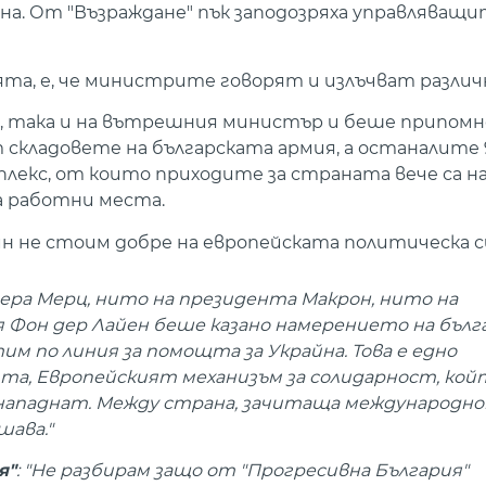
на. От "Възраждане" пък заподозряха управляващи
ята, е, че министрите говорят и излъчват различ
, така и на вътрешния министър и беше припомне
т складовете на българската армия, а останалите 
лекс, от които приходите за страната вече са на
а работни места.
 не стоим добре на европейската политическа с
лера Мерц, нито на президента Макрон, нито на
 Фон дер Лайен беше казано намерението на бъл
м по линия за помощта за Украйна. Това е едно
а, Европейският механизъм за солидарност, кой
 нападнат. Между страна, зачитаща международн
шава."
я"
: "Не разбирам защо от "Прогресивна България"