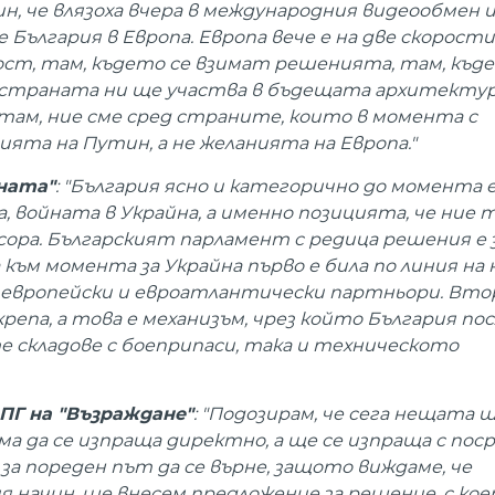
, че влязоха вчера в международния видеообмен и
е България в Европа. Европа вече е на две скорости
ост, там, където се взимат решенията, там, къде
страната ни ще участва в бъдещата архитектур
 там, ние сме сред страните, които в момента с
ята на Путин, а не желанията на Европа."
ната"
: "България ясно и категорично до момента е
 войната в Украйна, а именно позицията, че ние 
сора. Българският парламент с редица решения е 
а към момента за Украйна първо е била по линия н
европейски и евроатлантически партньори. Вт
репа, а това е механизъм, чрез който България п
е складове с боеприпаси, така и техническото
ПГ на "Възраждане"
: "Подозирам, че сега нещата 
ма да се изпраща директно, а ще се изпраща с пос
 за пореден път да се върне, защото виждаме, че
я начин, ще внесем предложение за решение, с кое