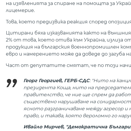
на изявленията за спиране на помощта за Украй
лицемерие.
Това, което предизвика реакция според опозици
Цитирани бяха изказванията както на външния
2% от това, което отива към Украйна, излиза о
продукция на българския военнопромишлен комп
евро и намерението може да доведе до загуба н
Част от депутатите смятат, че по този начин
Георг Георгиев, ГЕРБ-СДС
: "Нито на канц
президента Коща, нито на председателя
правителство, че ние ще спрем да работи
съществено нарушаване на солидарностт
ясното разграничаване между агресор и
право, и такава, която вероломно го нару
Ивайло Мирчев, "Демократична Българи