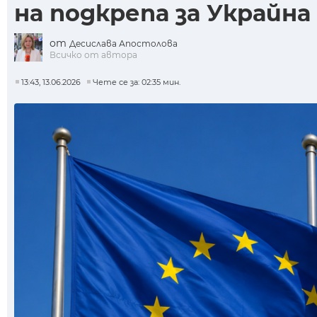
на подкрепа за Украйна
от
Десислава Апостолова
Всичко от автора
13:43, 13.06.2026
Чете се за: 02:35 мин.