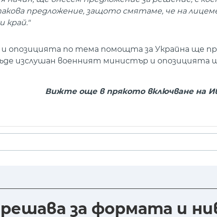
кова предложение, защото смятаме, че на лицем
 край."
 и опозицията по тема помощта за Украйна ще п
бъде изслушан военният министър и опозицията 
Вижте още в прякото включване на И
а решава за формата и н