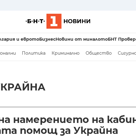
лгария и еврото
Бизнес
Новини от миналото
БНТ Провер
онални
Политика
Криминално
Общество
Сигурн
УКРАЙНА
 на намерението на каб
ата помощ за Украйна