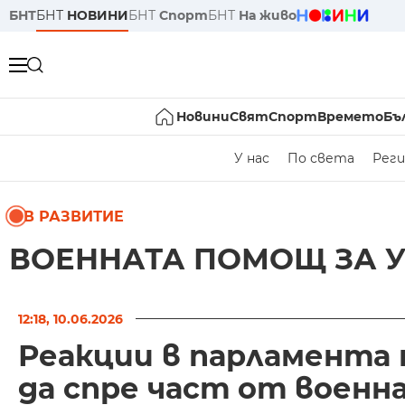
БНТ
БНТ
НОВИНИ
БНТ
Спорт
БНТ
На живо
Новини
Свят
Спорт
Времето
Бъ
У нас
По света
Реги
В РАЗВИТИЕ
ВОЕННАТА ПОМОЩ ЗА 
12:18, 10.06.2026
Реакции в парламента
да спре част от военн