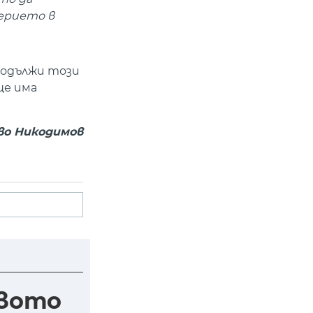
ерието в
родължи този
ще има
во Никодимов
ивото