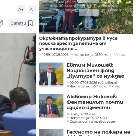
A+
A-
Запази
Окръжната прокуратура в Русе
поиска арест за петима от
участниците...
10:59, 07.08.2026
Чете се за: 01:30 мин.
У нас
Евтим Милошев:
Национален фонд
„Култура“ се нуждае
от законодателна
09:00, 07.08.2026 (обновена)
реформа, а процесите в
Чете се за: 13:57 мин.
У нас
министерството ще
Любомир Николов:
бъдат максимално
Фентанилът почти
прозрачни
изцяло измести
хероина, възможно е
07:45, 07.08.2026
разбитата
Чете се за: 07:42 мин.
Сигурност и правосъдие
лаборатория да е
единствената у нас
Гасенето на пожара на