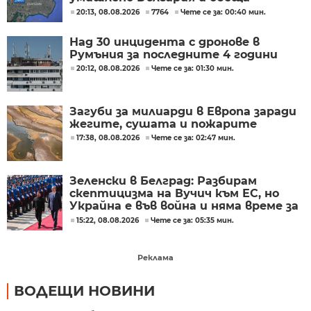
разследване
20:13, 08.08.2026
7764
Чете се за: 00:40 мин.
Над 30 инцидента с дронове в
Румъния за последните 4 години
20:12, 08.08.2026
Чете се за: 01:30 мин.
Загуби за милиарди в Европа заради
жегите, сушата и пожарите
17:38, 08.08.2026
Чете се за: 02:47 мин.
Зеленски в Белград: Разбирам
скептицизма на Вучич към ЕС, но
Украйна е във война и няма време за
скептицизъм
15:22, 08.08.2026
Чете се за: 05:35 мин.
Реклама
ВОДЕЩИ НОВИНИ