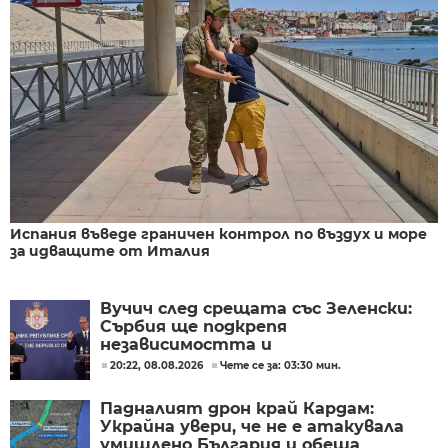
Испания въведе граничен контрол по въздух и море
за идващите от Италия
Вучич след срещата със Зеленски:
Сърбия ще подкрепя
независимостта и
териториалната цялост на
20:22, 08.08.2026
Чете се за: 03:30 мин.
Украйна
Падналият дрон край Кардам:
Украйна увери, че не е атакувала
умишлено България и обеща