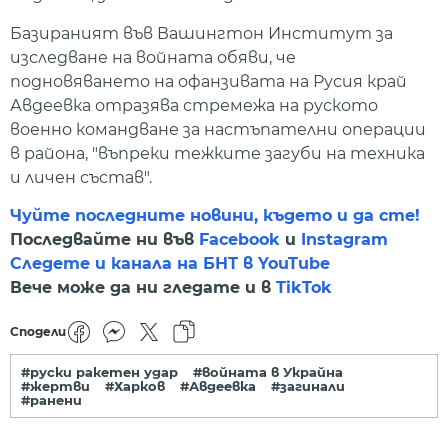
Базираният във Вашингтон Институт за
изследване на войната обяви, че
подновяването на офанзивата на Русия край
Авдеевка отразява стремежа на руското
военно командване за настъпателни операции
в района, "въпреки тежките загуби на техника
и личен състав".
Чуйте последните новини, където и да сте!
Последвайте ни във
Facebook
и
Instagram
Следете и канала на БНТ в YouTube
Вече може да ни гледате и в
TikTok
Сподели
#руски ракетен удар
#войната в Украйна
#жертви
#Харков
#Авдеевка
#загинали
#ранени