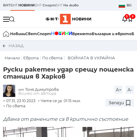
БНТ
БНТ
НОВИНИ
БНТ
Спорт
БНТ
На живо
BG
5
0
Новини
Свят
Спорт
Времето
България и еврото
Би
НАЗАД
Начало
Европа
По света
ВОЙНАТА В УКРАЙНА
Руски ракетен удар срещу пощенска
станция в Харков
Тоня Димитрова
A+
A-
от
Всичко от автора
07:31, 23.10.2023
Чете се за: 01:15 мин.
Запази
По света
Двама от ранените са в критично състояние