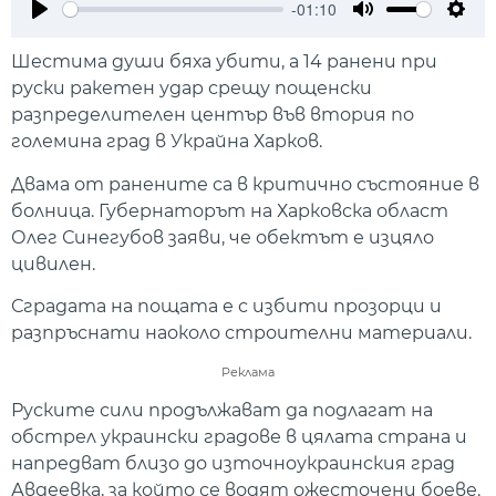
-01:10
Play
Mute
Setti
Шестима души бяха убити, а 14 ранени при
руски ракетен удар срещу пощенски
разпределителен център във втория по
големина град в Украйна Харков.
Двама от ранените са в критично състояние в
болница. Губернаторът на Харковска област
Олег Синегубов заяви, че обектът е изцяло
цивилен.
Сградата на пощата е с избити прозорци и
разпръснати наоколо строителни материали.
Реклама
Руските сили продължават да подлагат на
обстрел украински градове в цялата страна и
напредват близо до източноукраинския град
Авдеевка, за който се водят ожесточени боеве.