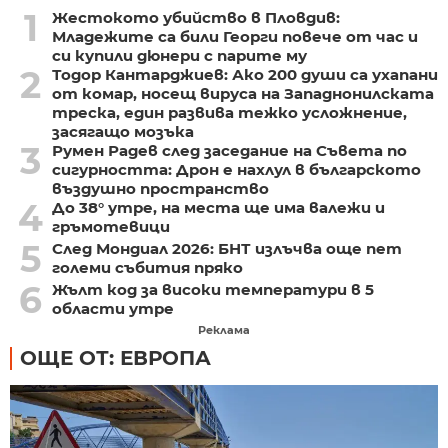
1
Жестокото убийство в Пловдив:
Младежите са били Георги повече от час и
си купили дюнери с парите му
2
Тодор Кантарджиев: Ако 200 души са ухапани
от комар, носещ вируса на Западнонилската
треска, един развива тежко усложнение,
засягащо мозъка
3
Румен Радев след заседание на Съвета по
сигурността: Дрон е нахлул в българското
въздушно пространство
4
До 38° утре, на места ще има валежи и
гръмотевици
5
След Мондиал 2026: БНТ излъчва още пет
големи събития пряко
6
Жълт код за високи температури в 5
области утре
Реклама
ОЩЕ ОТ: ЕВРОПА