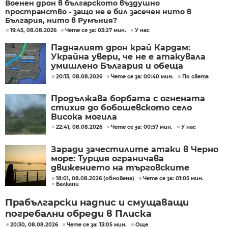
Военен дрон в българското въздушно
пространство - защо не е бил засечен нито в
България, нито в Румъния?
19:45, 08.08.2026
Чете се за: 03:27 мин.
У нас
Падналият дрон край Кардам:
Украйна увери, че не е атакувала
умишлено България и обеща
разследване
20:13, 08.08.2026
Чете се за: 00:40 мин.
По света
Продължава борбата с огнената
стихия до бобошевското село
Висока могила
22:41, 08.08.2026
Чете се за: 00:57 мин.
У нас
Заради зачестилите атаки в Черно
море: Турция ограничава
движението на търговските
кораби
18:01, 08.08.2026 (обновена)
Чете се за: 01:05 мин.
Балкани
Прабългарски надпис и смущаващи
погребални обреди в Плиска
20:30, 08.08.2026
Чете се за: 13:05 мин.
Още