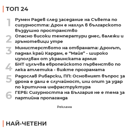
ТОП 24
1
Румен Радев след заседание на Съвета по
сигурността: Дрон е нахлул в българското
въздушно пространство
2
Опасно високи температури днес, валежи и
гръмотевици утре
3
Министерството на отбраната: Дронът,
паднал край Кардам, е “Майя” - широко
използван от украинската армия
4
БНТ излъчва европейското първенство по
лека атлетика - вижте програмата
5
Радослав Рибарски, ПП: Основният въпрос за
дрона е дали е случайност, или опит за удар
по критична инфраструктура
6
ГЕРБ: Сигурността на България не е тема за
партийна пропаганда
Реклама
НАЙ-ЧЕТЕНИ