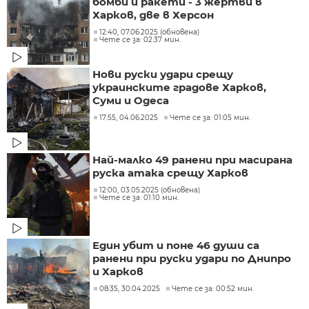
бомби и ракети - 3 жертви в
Харков, две в Херсон
12:40, 07.06.2025 (обновена)
Чете се за: 02:37 мин.
Нови руски удари срещу
украинските градове Харков,
Суми и Одеса
17:55, 04.06.2025
Чете се за: 01:05 мин.
Най-малко 49 ранени при масирана
руска атака срещу Харков
12:00, 03.05.2025 (обновена)
Чете се за: 01:10 мин.
Един убит и поне 46 души са
ранени при руски удари по Днипро
и Харков
08:35, 30.04.2025
Чете се за: 00:52 мин.