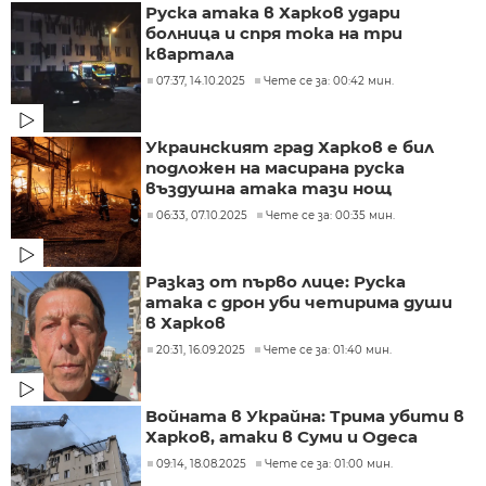
Руска атака в Харков удари
болница и спря тока на три
квартала
07:37, 14.10.2025
Чете се за: 00:42 мин.
Украинският град Харков е бил
подложен на масирана руска
въздушна атака тази нощ
06:33, 07.10.2025
Чете се за: 00:35 мин.
Разказ от първо лице: Руска
атака с дрон уби четирима души
в Харков
20:31, 16.09.2025
Чете се за: 01:40 мин.
Войната в Украйна: Трима убити в
Харков, атаки в Суми и Одеса
09:14, 18.08.2025
Чете се за: 01:00 мин.