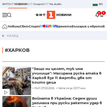
БНТ
БНТ
НОВИНИ
БНТ
Спорт
БНТ
На живо
BG
6
0
Новини
Свят
Спорт
Времето
България и еврото
Би
НАЗАД
#ХАРКОВ
"Защо ни целят, тук има
училище": Масирана руска атака в
Харков взе 11 жертви, две от
които деца
19:47, 07.03.2026
Чете се за: 03:17 мин.
Войната в Украйна: Седем души
загинаха при руски ракетен удар в