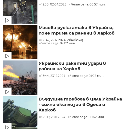
12:30, 02.04.2025
Чете се за: 00:57 мин.
Масова руска атака в Украйна,
поне трима са ранени в Харков
08:47, 25.12.2024 (обновена)
Чете се за: 02:02 мин.
Украински ракетни удари в
района на Харков
16:44, 23.12.2024
Чете се за: 01:02 мин.
Въздушна тревога в цяла Украйна
- силни експлозии в Одеса и
Харков
08:09, 28.11.2024
Чете се за: 00:52 мин.