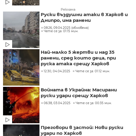
Реклама
Руски въздушни атаки в Харков и
Днипро, има ранени
08:26, 09.04.2025 (обновена)
Чете се за: 01:15 мин.
Най-малко 5 жертви и над 35
ранени, сред които деца, при
руска атака срещу Харков
12:30, 04.04.2025
Чете се за: 01:12 мин.
Войната в Украйна: Масирани
руски удари срещу Харков
06:38, 03.04.2025
Чете се за: 00:35 мин.
Преговори в застой: Нови руски
удари по Харков