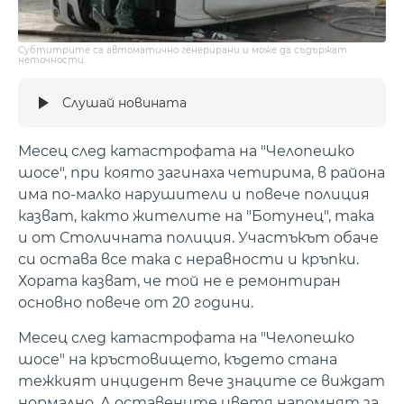
Субтитрите са автоматично генерирани и може да съдържат
неточности.
Слушай новината
Месец след катастрофата на "Челопешко
шосе", при която загинаха четирима, в района
има по-малко нарушители и повече полиция
казват, както жителите на "Ботунец", така
и от Столичната полиция. Участъкът обаче
си остава все така с неравности и кръпки.
Хората казват, че той не е ремонтиран
основно повече от 20 години.
Месец след катастрофата на "Челопешко
шосе" на кръстовището, където стана
тежкият инцидент вече знаците се виждат
нормално. А оставените цветя напомнят за