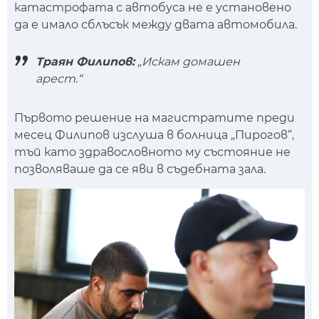
катастрофата с автобуса не е установено
да е имало сблъсък между двата автомобила.
Траян Филипов:
„Искам домашен
арест.“
Първото решение на магистратите преди
месец Филипов изслуша в болница „Пирогов“,
тъй като здравословното му състояние не
позволяваше да се яви в съдебната зала.