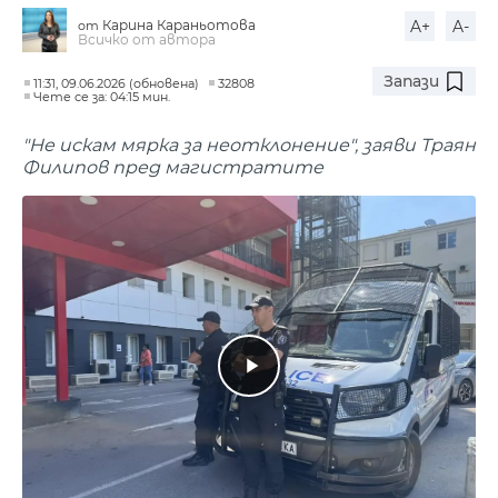
Карина Караньотова
A+
A-
от
Всичко от автора
Запази
11:31, 09.06.2026 (обновена)
32808
Чете се за: 04:15 мин.
"Не искам мярка за неотклонение", заяви Траян
Филипов пред магистратите