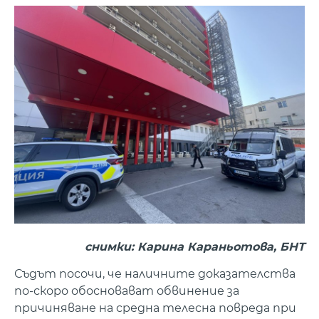
снимки: Карина Караньотова, БНТ
Съдът посочи, че наличните доказателства
по-скоро обосновават обвинение за
причиняване на средна телесна повреда при