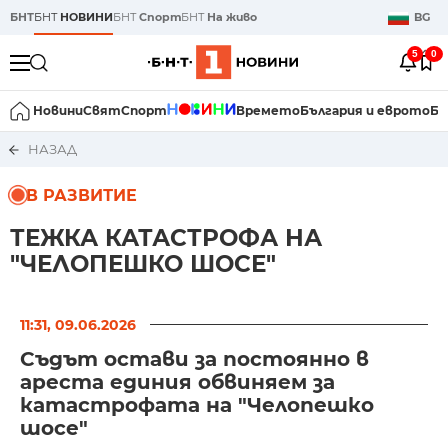
БНТ
БНТ
НОВИНИ
БНТ
Спорт
БНТ
На живо
BG
5
0
Новини
Свят
Спорт
Времето
България и еврото
Би
НАЗАД
В РАЗВИТИЕ
ТЕЖКА КАТАСТРОФА НА
"ЧЕЛОПЕШКО ШОСЕ"
11:31, 09.06.2026
Съдът остави за постоянно в
ареста единия обвиняем за
катастрофата на "Челопешко
шосе"