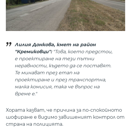
Лилия Донкова, кмет на район
"Кремиковци":
"Това, което предстои,
е проектиране на тези пътни
неравности, където да се поставят.
Те минават през етап на
проектиране и през транспортна,
малка комисия, така че въпрос на
време е."
Хората казват, че причина за по-спокойното
шофиране е видимо завишеният контрол от
страна на полицията.