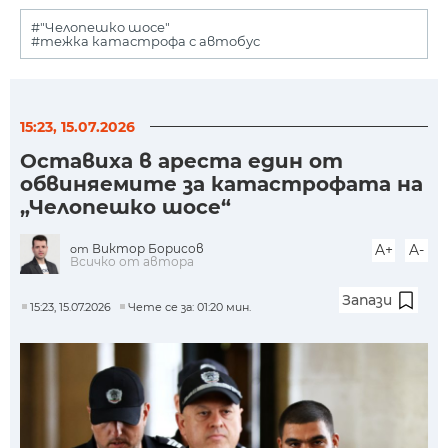
#"Челопешко шосе"
#тежка катастрофа с автобус
15:23, 15.07.2026
Оставиха в ареста един от
обвиняемите за катастрофата на
„Челопешко шосе“
Виктор Борисов
A+
A-
от
Всичко от автора
Запази
15:23, 15.07.2026
Чете се за: 01:20 мин.