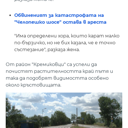
Обвиненият за катастрофата на
"Челопешко шосе" остава в ареста
"Има определени хора, които карат малко
по-бързичко, но не бих казала, че е точно
състезание", разказа жена.
От район "Кремиковци" са успели да
почистят растителността край пътя и
така да подобрят видимостта особено
около кръстовищата.