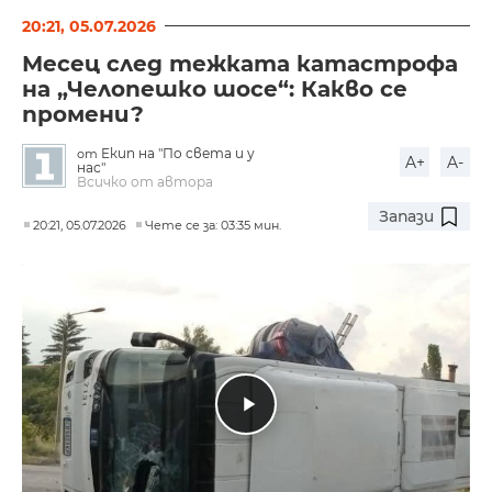
20:21, 05.07.2026
Месец след тежката катастрофа
на „Челопешко шосе“: Какво се
промени?
Екип на "По света и у
от
A+
A-
нас"
Всичко от автора
Запази
20:21, 05.07.2026
Чете се за: 03:35 мин.