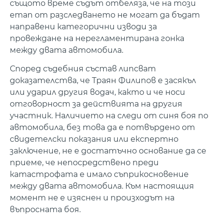
същото време съдът отбеляза, че на този
етап от разследването не могат да бъдат
направени категорични изводи за
провеждане на нерегламентирана гонка
между двата автомобила.
Според съдебния състав липсват
доказателства, че Траян Филипов е засякъл
или ударил другия водач, както и че носи
отговорност за действията на другия
участник. Наличието на следи от синя боя по
автомобила, без това да е потвърдено от
свидетелски показания или експертно
заключение, не е достатъчно основание да се
приеме, че непосредствено преди
катастрофата е имало съприкосновение
между двата автомобила. Към настоящия
момент не е изяснен и произходът на
въпросната боя.