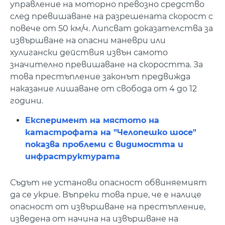
управление на моторно превозно средство
след превишаване на разрешената скорост с
повече от 50 км/ч. Липсват доказателства за
извършване на опасни маневри или
хулигански действия извън самото
значително превишаване на скоростта. За
това престъпление законът предвижда
наказание лишаване от свобода от 4 до 12
години.
Експеримент на мястото на
катастрофата на "Челопешко шосе"
показва проблеми с видимостта и
инфраструктурата
Съдът не установи опасност обвиняемият
да се укрие. Въпреки това прие, че е налице
опасност от извършване на престъпление,
изведена от начина на извършване на