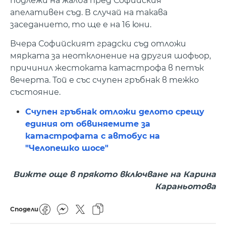
подлежи на жалба пред Софийския
апелативен съд. В случай на такава
заседанието, то ще е на 16 юни.
Вчера Софийският градски съд отложи
мярката за неотклонение на другия шофьор,
причинил жестоката катастрофа в петък
вечерта. Той е със счупен гръбнак в тежко
състояние.
Счупен гръбнак отложи делото срещу
единия от обвиняемите за
катастрофата с автобус на
"Челопешко шосе"
Вижте още в прякото включване на Карина
Караньотова
Сподели