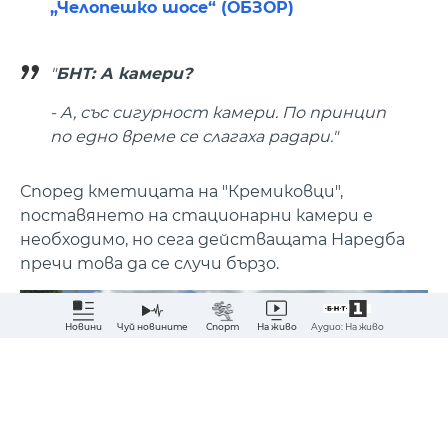
„Челопешко шосе“ (ОБЗОР)
"
БНТ: А камери?
- А, със сигурност камери. По принцип
по едно време се слагаха радари."
Според кметицата на "Кремиковци",
поставянето на стационарни камери е
необходимо, но сега действащата Наредба
пречи това да се случи бързо.
Аудио: На живо
Новини
Чуй новините
Спорт
На живо
Абонирай ме за най-важните новини?
ДА
НЕ