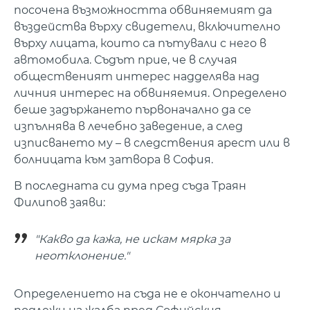
посочена възможността обвиняемият да
въздейства върху свидетели, включително
върху лицата, които са пътували с него в
автомобила. Съдът прие, че в случая
общественият интерес надделява над
личния интерес на обвиняемия. Определено
беше задържането първоначално да се
изпълнява в лечебно заведение, а след
изписването му – в следствения арест или в
болницата към затвора в София.
В последната си дума пред съда Траян
Филипов заяви:
"Какво да кажа, не искам мярка за
неотклонение."
Определението на съда не е окончателно и