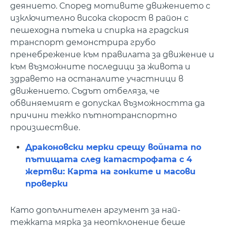
деянието. Според мотивите движението с
изключително висока скорост в район с
пешеходна пътека и спирка на градския
транспорт демонстрира грубо
пренебрежение към правилата за движение и
към възможните последици за живота и
здравето на останалите участници в
движението. Съдът отбеляза, че
обвиняемият е допускал възможността да
причини тежко пътнотранспортно
произшествие.
Драконовски мерки срещу войната по
пътищата след катастрофата с 4
жертви: Карта на гонките и масови
проверки
Като допълнителен аргумент за най-
тежката мярка за неотклонение беше