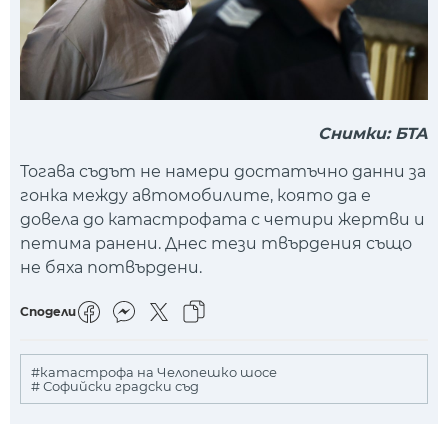
Снимки: БТА
Тогава съдът не намери достатъчно данни за
гонка между автомобилите, която да е
довела до катастрофата с четири жертви и
петима ранени. Днес тези твърдения също
не бяха потвърдени.
Сподели
#катастрофа на Челопешко шосе
# Софийски градски съд