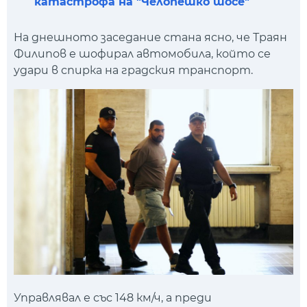
катастрофа на "Челопешко шосе"
На днешното заседание стана ясно, че Траян
Филипов е шофирал автомобила, който се
удари в спирка на градския транспорт.
Управлявал е със 148 км/ч, а преди