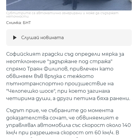
Субтитрите са автоматично генерирани и може да съдържат
неточности.
Снимка: БНТ
Слушай новината
Софийският градски съд определи мярка за
неотклонение "задържане под стража"
спрямо Траян Филипов, привлечен като
обвиняем във връзка с тежкото
пътнотранспортно произшествие на
"Челопешко шосе", при което загинаха
четирима души, а други петима бяха ранени.
Съдът прие, че събраните до момента
доказателства сочат, че обвиняемият е
управлявал автомобила със скорост около 140
км/ч при разрешена скорост от 60 км/ч. В