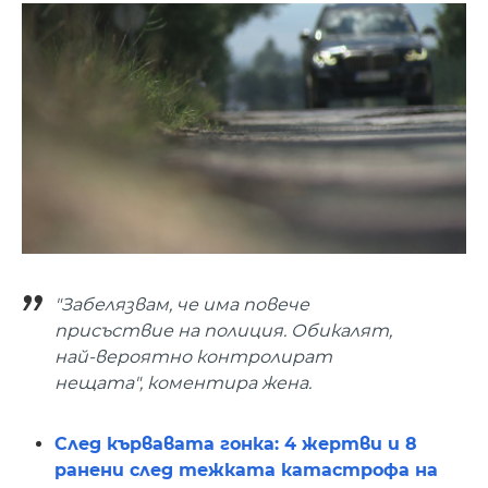
"Забелязвам, че има повече
присъствие на полиция. Обикалят,
най-вероятно контролират
нещата", коментира жена.
След кървавата гонка: 4 жертви и 8
ранени след тежката катастрофа на