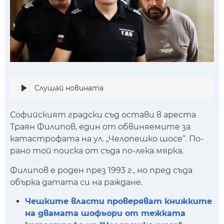
Слушай новината
Софийският градски съд остави в ареста
Траян Филипов, един от обвиняемите за
катастрофата на ул. „Челопешко шосе“. По-
рано той поиска от съда по-лека мярка.
Филипов е роден през 1993 г., но пред съда
обърка датата си на раждане.
Чешките власти проверяват книжките
на двамата шофьори от тежката