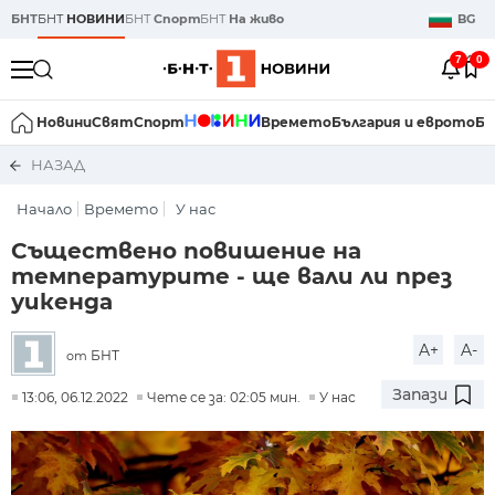
БНТ
БНТ
НОВИНИ
БНТ
Спорт
БНТ
На живо
BG
7
0
Новини
Свят
Спорт
Времето
България и еврото
Би
НАЗАД
Начало
Времето
У нас
Съществено повишение на
температурите - ще вали ли през
уикенда
A+
A-
БНТ
от
Запази
13:06, 06.12.2022
Чете се за: 02:05 мин.
У нас