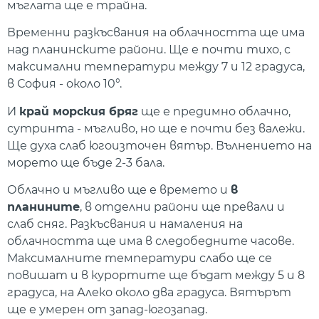
мъглата ще е трайна.
Временни разкъсвания на облачността ще има
над планинските райони. Ще е почти тихо, с
максимални температури между 7 и 12 градуса,
в София - около 10°.
И
край морския бряг
ще е предимно облачно,
сутринта - мъгливо, но ще е почти без валежи.
Ще духа слаб югоизточен вятър. Вълнението на
морето ще бъде 2-3 бала.
Облачно и мъгливо ще е времето и
в
планините
, в отделни райони ще превали и
слаб сняг. Разкъсвания и намаления на
облачността ще има в следобедните часове.
Максималните температури слабо ще се
повишат и в курортите ще бъдат между 5 и 8
градуса, на Алеко около два градуса. Вятърът
ще е умерен от запад-югозапад.