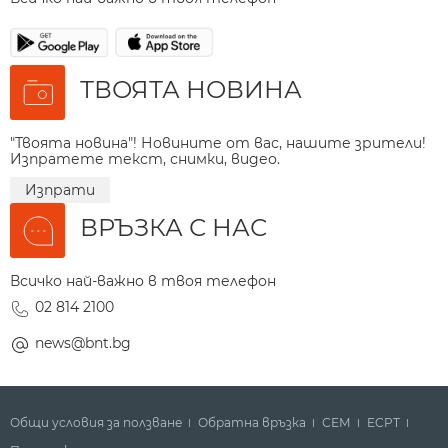
ТВОЯТА НОВИНА
"Твоята новина"! Новините от вас, нашите зрители!
Изпратете текст, снимки, видео.
Изпрати
ВРЪЗКА С НАС
Всичко най-важно в твоя телефон
02 814 2100
news@bnt.bg
Общи условия за ползване
Обратна връзка
СЕМ
ECPT