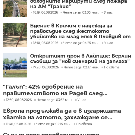
обходните маршрути след пожара
на АМ "Тракия"
18:19, 06.08.2026
Чете се за: 03:05 мин.
У нас
Бдение в Кричим с надежда за
правосъдие след жестокото
убийство на млад мъж в Пловдив от
тийнейджъри
18:10, 06.08.2026
Чете се за: 04:25 мин.
У нас
Откритият дрон в Лайпциг: Берлин
съобщи за "нов сценарий на заплаха"
17:20, 06.08.2026
Чете се за: 02:17 мин.
По света
"Галъп": 42% одобрение на
правителството на Радев след...
12:50, 06.08.2026
Чете се за: 03:52 мин.
У нас
Европа продължава да е в изгарящата
хватка на лятото, захлаждане се...
11:46, 06.08.2026
Чете се за: 02:15 мин.
По света
Съдът спря предварителното