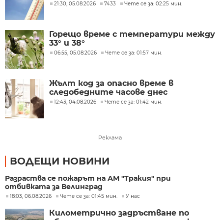
21:30, 05.08.2026
7433
Чете се за: 02:25 мин.
Горещо време с температури между
33° и 38°
06:55, 05.08.2026
Чете се за: 01:57 мин.
Жълт код за опасно време в
следобедните часове днес
12:43, 04.08.2026
Чете се за: 01:42 мин.
Реклама
ВОДЕЩИ НОВИНИ
Разраства се пожарът на АМ "Тракия" при
отбивката за Велинград
18:03, 06.08.2026
Чете се за: 01:45 мин.
У нас
Километрично задръстване по