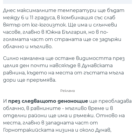
Play
Mute
Setti
Днес максималните температури ще бъдат
между 6 и 11 градуса, в комбинация със слаб
вятър от юг-югоизток. Ще има и слънчеви
часове, главно в Южна България, но в по-
голямата част от страната ще се задържи
облачно и мъгливо.
Силно намалена ще остане видимостта през
целия ден почти навсякъде в Дунавската
равнина, където на места от гъстата мъгла
дори ще преръмява.
Реклама
И
през следващото денонощие
ще преобладава
облачно, в равнините - мъгливо време и в
отделни райони ще има и ръмежи. Отново на
места, главно в западната част от
Горнотракийската низина и около Дунав,