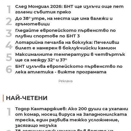
1
След Мондиал 2026: БНТ ще излъчи още пет
големи събития пряко
2
До 38° утре, на места ще има валежи и
гръмотевици
3
Гледайте европейското първенство по
плувни спортове по БНТ 3
4
Лотарийна печалба на боклука: Печеливш
билет е намерен в боклукчийски камион
5
Максималните температури в четвъртък
ще са между 32° и 37°
6
БНТ излъчва европейското първенство по
лека атлетика - вижте програмата
Реклама
НАЙ-ЧЕТЕНИ
1
Тодор Кантарджиев: Ако 200 души са ухапани
от комар, носещ вируса на Западнонилската
треска, един развива тежко усложнение,
засягащо мозъка
38-годишен мъж изчезна във водите на