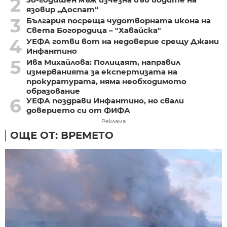
2
язовир „Доспат“
3
България посреща чудотворната икона на
Света Богородица – "Хавайска"
4
УЕФА готви вот на недоверие срещу Джани
Инфантино
5
Ива Михайлова: Полицаят, направил
измерванията за експертизата на
прокуратурата, няма необходимото
образование
6
УЕФА поздрави Инфантино, но свали
доверието си от ФИФА
Реклама
ОЩЕ ОТ: ВРЕМЕТО