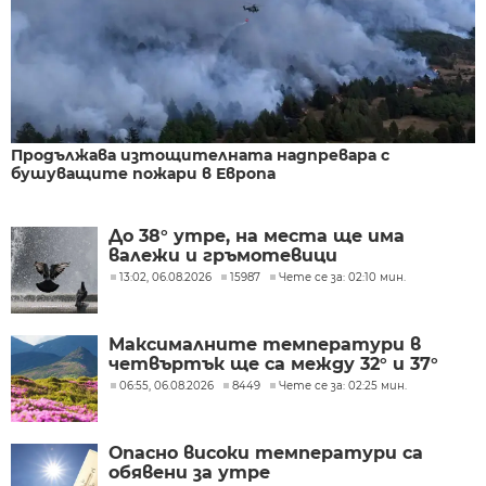
Продължава изтощителната надпревара с
бушуващите пожари в Европа
До 38° утре, на места ще има
валежи и гръмотевици
13:02, 06.08.2026
15987
Чете се за: 02:10 мин.
Максималните температури в
четвъртък ще са между 32° и 37°
06:55, 06.08.2026
8449
Чете се за: 02:25 мин.
Опасно високи температури са
обявени за утре