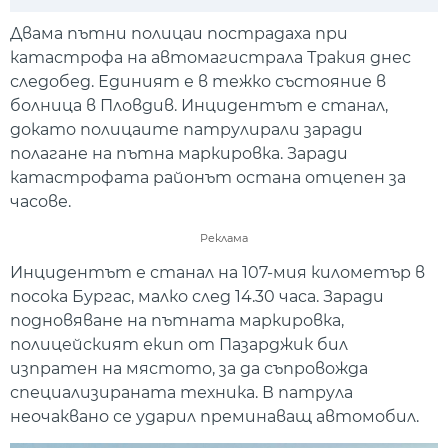
Play
Mute
Setti
Двама пътни полицаи пострадаха при
катастрофа на автомагистрала Тракия днес
следобед. Единият е в тежко състояние в
болница в Пловдив. Инцидентът е станал,
докато полицаите патрулирали заради
полагане на пътна маркировка. Заради
катастрофата районът остана отцепен за
часове.
Реклама
Инцидентът е станал на 107-мия километър в
посока Бургас, малко след 14.30 часа. Заради
подновяване на пътната маркировка,
полицейският екип от Пазарджик бил
изпратен на мястото, за да съпровожда
специализираната техника. В патрула
неочаквано се ударил преминаващ автомобил.