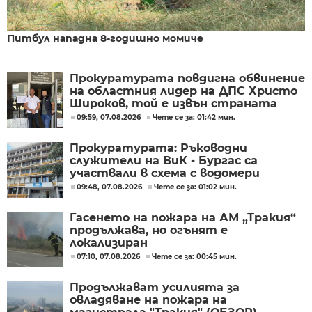
Питбул нападна 8-годишно момиче
Прокуратурата повдигна обвинение
на областния лидер на ДПС Христо
Широков, той е извън страната
09:59, 07.08.2026
Чете се за: 01:42 мин.
Прокуратурата: Ръководни
служители на ВиК - Бургас са
участвали в схема с водомери
09:48, 07.08.2026
Чете се за: 01:02 мин.
Гасенето на пожара на АМ „Тракия“
продължава, но огънят е
локализиран
07:10, 07.08.2026
Чете се за: 00:45 мин.
Продължават усилията за
овладяване на пожара на