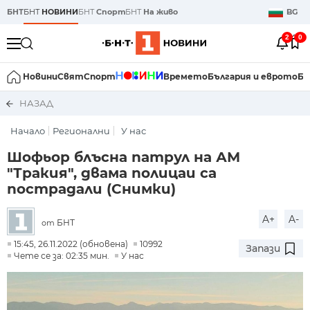
БНТ
БНТ
НОВИНИ
БНТ
Спорт
БНТ
На живо
BG
2
0
Новини
Свят
Спорт
Времето
България и еврото
Би
НАЗАД
Начало
Регионални
У нас
Шофьор блъсна патрул на АМ
"Тракия", двама полицаи са
пострадали (Снимки)
A+
A-
БНТ
от
15:45, 26.11.2022 (обновена)
10992
Запази
Чете се за: 02:35 мин.
У нас