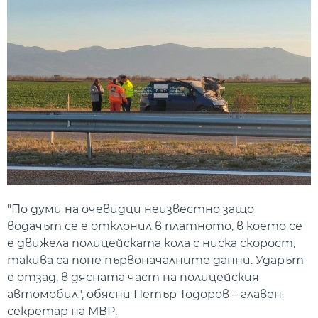
"По думи на очевидци неизвестно защо
водачът се е отклонил в платното, в което се
е движела полицейската кола с ниска скорост,
такива са поне първоначалните данни. Ударът
е отзад, в дясната част на полицейския
автомобил", обясни Петър Тодоров – главен
секретар на МВР.