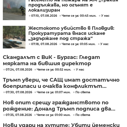
продължава, но огънят е
локализиран
07:10, 07.08.2026
Чете се за: 00:45 мин.
У нас
Жестокото убийство в Пловдив:
Прокуратурата внася искане
„задържане под стража“
07:18, 07.08.2026
Чете се за: 01:05 мин.
У нас
Скандалът с ВиК - Бургас: Гледат
мярката на бившия директор
07:24, 07.08.2026
Чете се за: 00:52 мин.
У нас
Тръмп увери, че САЩ имат достатъчно
боеприпаси и очаква конфликтът...
07:30, 07.08.2026
Чете се за: 01:07 мин.
По света
Нов опит срещу гражданството по
рождение: Доналд Тръмп подписа два...
07:35, 07.08.2026
Чете се за: 01:00 мин.
По света
Нови удари на хутите: Убити йеменски