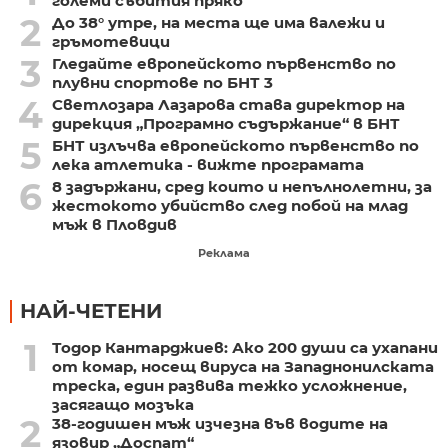
големи събития пряко
2
До 38° утре, на места ще има валежи и
гръмотевици
3
Гледайте европейското първенство по
плувни спортове по БНТ 3
4
Светлозара Лазарова става директор на
дирекция „Програмно съдържание“ в БНТ
5
БНТ излъчва европейското първенство по
лека атлетика - вижте програмата
6
8 задържани, сред които и непълнолетни, за
жестокото убийство след побой на млад
мъж в Пловдив
Реклама
НАЙ-ЧЕТЕНИ
1
Тодор Кантарджиев: Ако 200 души са ухапани
от комар, носещ вируса на Западнонилската
треска, един развива тежко усложнение,
засягащо мозъка
2
38-годишен мъж изчезна във водите на
язовир „Доспат“