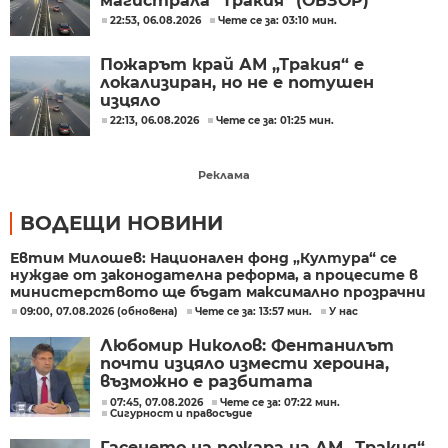
магистрала "Тракия" (ОБЗОР)
22:53, 06.08.2026
Чете се за: 03:10 мин.
Пожарът край АМ „Тракия“ е
локализиран, но не е потушен
изцяло
22:13, 06.08.2026
Чете се за: 01:25 мин.
Реклама
ВОДЕЩИ НОВИНИ
Евтим Милошев: Национален фонд „Култура“ се
нуждае от законодателна реформа, а процесите в
министерството ще бъдат максимално прозрачни
09:00, 07.08.2026 (обновена)
Чете се за: 13:57 мин.
У нас
Любомир Николов: Фентанилът
почти изцяло измести хероина,
възможно е разбитата
лаборатория да е единствената у
07:45, 07.08.2026
Чете се за: 07:22 мин.
Сигурност и правосъдие
нас
Гасенето на пожара на АМ „Тракия“