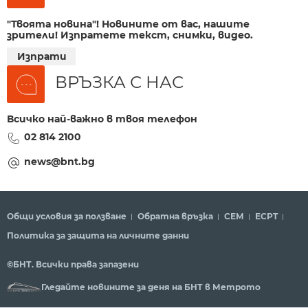
"Твоята новина"! Новините от вас, нашите
зрители! Изпратете текст, снимки, видео.
Изпрати
ВРЪЗКА С НАС
Всичко най-важно в твоя телефон
02 814 2100
news@bnt.bg
Общи условия за ползване
Обратна връзка
СЕМ
ECPT
Политика за защита на личните данни
©БНТ. Всички права запазени
Гледайте новините за деня на БНТ в Метрото