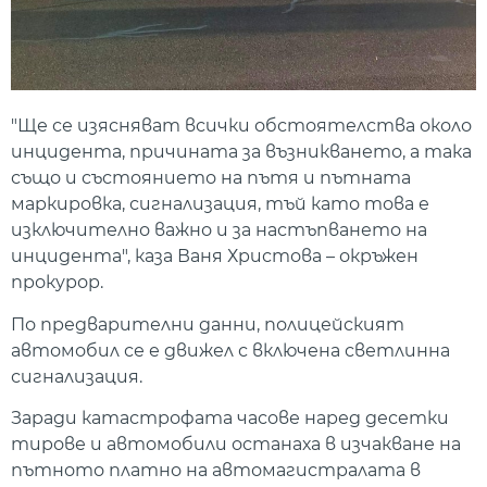
"Ще се изясняват всички обстоятелства около
инцидента, причината за възникването, а така
също и състоянието на пътя и пътната
маркировка, сигнализация, тъй като това е
изключително важно и за настъпването на
инцидента", каза Ваня Христова – окръжен
прокурор.
По предварителни данни, полицейският
автомобил се е движел с включена светлинна
сигнализация.
Заради катастрофата часове наред десетки
тирове и автомобили останаха в изчакване на
пътното платно на автомагистралата в