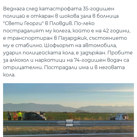
Веднага след катастрофата 35-годишен
полицай е откаран в шокова зала в болница
"Свети Георги" в Пловдив. По-леко
пострадалият му колега, който е на 42 години,
е транспортиран в Пазарджик, състоянието
му е стабилно. Шофьорът на автомобила,
ударил полицейската кола, е задържан. Пробите
за алкохол и наркотици на 74-годишен водач са
отрицателни. Пострадали има и в неговата
кола.