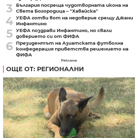
3
България посреща чудотворната икона на
Света Богородица – "Хавайска"
4
УЕФА готви вот на недоверие срещу Джани
Инфантино
5
УЕФА поздрави Инфантино, но свали
доверието си от ФИФА
6
Президентът на Азиатската футболна
конфедерация приветства решението на
ФИФА
Реклама
ОЩЕ ОТ: РЕГИОНАЛНИ