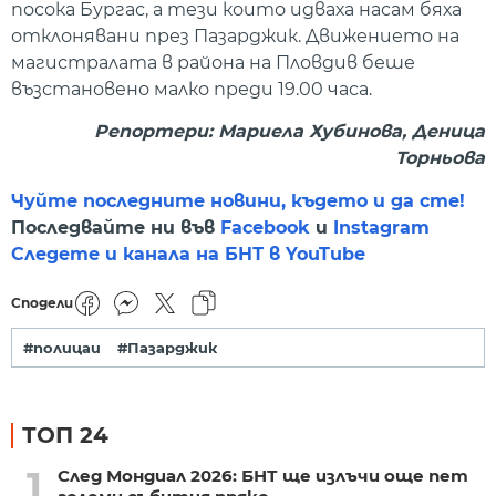
посока Бургас, а тези които идваха насам бяха
отклонявани през Пазарджик. Движението на
магистралата в района на Пловдив беше
възстановено малко преди 19.00 часа.
Репортери: Мариела Хубинова, Деница
Торньова
Чуйте последните новини, където и да сте!
Последвайте ни във
Facebook
и
Instagram
Следете и канала на БНТ в YouTube
Сподели
#полицаи
#Пазарджик
ТОП 24
1
След Мондиал 2026: БНТ ще излъчи още пет