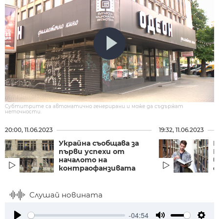
Субтитрите са автоматично генерирани и може да съдържат
неточности.
20:00, 11.06.2023
19:32, 11.06.2023
Украйна съобщава за
К
първи успехи от
Б
началото на
в
контраофанзивата
с
Слушай новината
-04:54