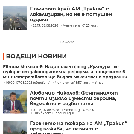
Пожарът край АМ „Тракия“ е
локализиран, но не е потушен
изцяло
22:13, 06.08.2026
Чете се за: 01:25 мин.
Реклама
ВОДЕЩИ НОВИНИ
Евтим Милошев: Национален фонд „Култура“ се
нуждае от законодателна реформа, а процесите в
министерството ще бъдат максимално прозрачни
09:00, 07.08.2026 (обновена)
Чете се за: 13:57 мин.
У нас
Любомир Николов: Фентанилът
почти изцяло измести хероина,
възможно е разбитата
лаборатория да е единствената у
07:45, 07.08.2026
Чете се за: 07:22 мин.
Сигурност и правосъдие
нас
Гасенето на пожара на АМ „Тракия“
продължава, но огънят е