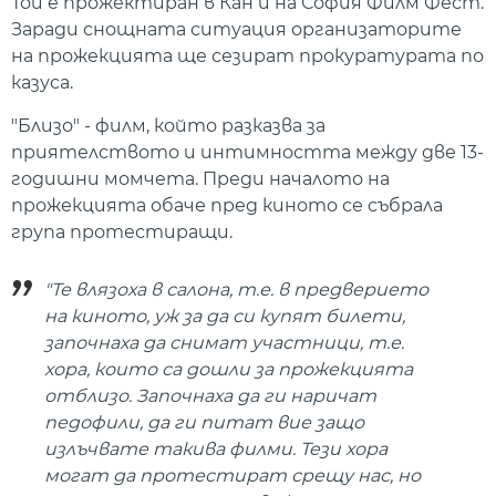
Той е прожектиран в Кан и на София Филм Фест.
Заради снощната ситуация организаторите
на прожекцията ще сезират прокуратурата по
казуса.
"Близо" - филм, който разказва за
приятелството и интимността между две 13-
годишни момчета. Преди началото на
прожекцията обаче пред киното се събрала
група протестиращи.
"Те влязоха в салона, т.е. в предверието
на киното, уж за да си купят билети,
започнаха да снимат участници, т.е.
хора, които са дошли за прожекцията
отблизо. Започнаха да ги наричат
педофили, да ги питат вие защо
излъчвате такива филми. Тези хора
могат да протестират срещу нас, но