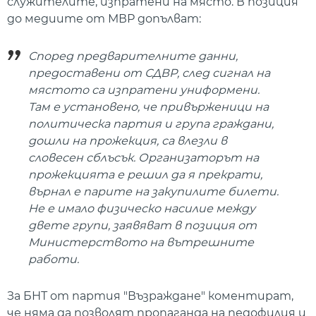
служителите, изпратени на място. В позиция
до медиите от МВР допълват:
Според предварителните данни,
предоставени от СДВР, след сигнал на
мястото са изпратени униформени.
Там е установено, че привърженици на
политическа партия и група граждани,
дошли на прожекция, са влезли в
словесен сблъсък. Организаторът на
прожекцията е решил да я прекрати,
върнал е парите на закупилите билети.
Не е имало физическо насилие между
двете групи, заявяват в позиция от
Министерството на вътрешните
работи.
За БНТ от партия "Възраждане" коментират,
че няма да позволят пропаганда на педофилия и