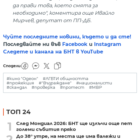
да прави това, което смята за
необходимо", коментира още Ивайло
Мирчев, депутат от ПП-ДБ.
Чуйте последните новини, където и да сте!
Последвайте ни във
Facebook
и
Instagram
Следете и канала на БНТ в YouTube
Сподели
#кино "Одеон"
#ЛГБТИ общността
#прожекция
#"Възраждане"
#националисти
#скандал
#проверка
#протест
#МВР
ТОП 24
1
След Мондиал 2026: БНТ ще излъчи още пет
големи събития пряко
2
До 38° утре, на места ще има валежи и