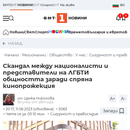
БНТ
БНТ
НОВИНИ
БНТ
Спорт
БНТ
На живо
BG
2
0
Новини
Свят
Спорт
Времето
България и еврото
Би
НАЗАД
Начало
Регионални
Общество
У нас
Сигурност и право
Скандал между националисти и
представители на ЛГБТИ
общността заради спряна
кинопрожекция
Цанка Николова
A+
A-
от
Всичко от автора
20:17, 11.06.2023 (обновена)
5063
Запази
Чете се за: 05:10 мин.
Сигурност и правосъдие