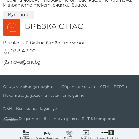
Изпратете текст, снимки, видео.
Изпрати
ВРЪЗКА С НАС
Всичко най-важно в твоя телефон
02 814 2100
news@bnt.bg
Общи условия за ползване
Обратна връзка
СЕМ
ECPT
Политика за защита на личните данни
©БНТ. Всички права запазени
Гледайте новините за деня на БНТ в Метрото
Аудио: На живо
Новини
Чуй новините
Спорт
На живо