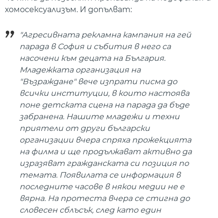
хомосексуализъм. И допълват:
"Агресивната рекламна кампания на гей
парада в София и събития в него са
насочени към децата на България.
Младежката организация на
"Възраждане" вече изпрати писма до
всички институции, в които настоява
поне детската сцена на парада да бъде
забранена. Нашите младежи и техни
приятели от други български
организации вчера спряха прожекцията
на филма и ще продължават активно да
изразяват гражданската си позиция по
темата. Появилата се информация в
последните часове в някои медии не е
вярна. На протеста вчера се стигна до
словесен сблъсък, след като един