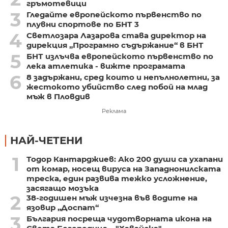
гръмотевици
3
Гледайте европейското първенство по
плувни спортове по БНТ 3
4
Светлозара Лазарова става директор на
дирекция „Програмно съдържание“ в БНТ
5
БНТ излъчва европейското първенство по
лека атлетика - вижте програмата
6
8 задържани, сред които и непълнолетни, за
жестокото убийство след побой на млад
мъж в Пловдив
Реклама
НАЙ-ЧЕТЕНИ
1
Тодор Кантарджиев: Ако 200 души са ухапани
от комар, носещ вируса на Западнонилската
треска, един развива тежко усложнение,
засягащо мозъка
2
38-годишен мъж изчезна във водите на
язовир „Доспат“
3
България посреща чудотворната икона на