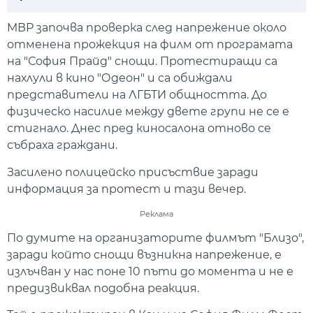
Play
Mute
Setti
МВР започва проверка след напрежение около
отменена прожекция на филм от програмата
на "София Прайд" снощи. Протестиращи са
нахлули в кино "Одеон" и са обиждали
представители на ЛГБТИ общността. До
физическо насилие между двете групи не се е
стигнало. Днес пред киносалона отново се
събраха граждани.
Засилено полицейско присъствие заради
информация за протест и тази вечер.
Реклама
По думите на организаторите филмът "Близо",
заради който снощи възникна напрежение, е
излъчван у нас поне 10 пъти до момента и не е
предизвиквал подобна реакция.