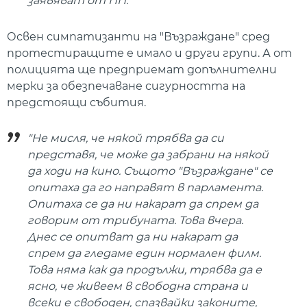
заявяват от ПП.
Освен симпатизанти на "Възраждане" сред
протестиращите е имало и други групи. А от
полицията ще предприемат допълнителни
мерки за обезпечаване сигурността на
предстоящи събития.
"Не мисля, че някой трябва да си
представя, че може да забрани на някой
да ходи на кино. Същото "Възраждане" се
опитаха да го направят в парламента.
Опитаха се да ни накарат да спрем да
говорим от трибуната. Това вчера.
Днес се опитват да ни накарат да
спрем да гледаме един нормален филм.
Това няма как да продължи, трябва да е
ясно, че живеем в свободна страна и
всеки е свободен, спазвайки законите,