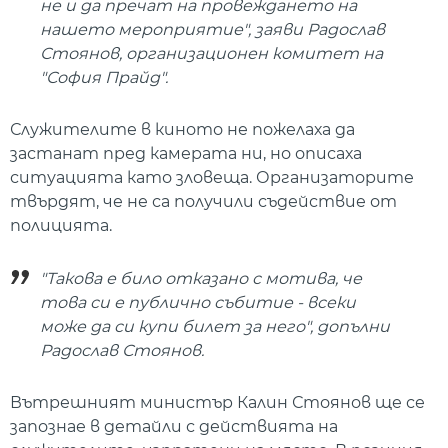
не и да пречат на провеждането на
нашето мероприятие", заяви Радослав
Стоянов, организационен комитет на
"София Прайд".
Служителите в киното не пожелаха да
застанат пред камерата ни, но описаха
ситуацията като зловеща. Организаторите
твърдят, че не са получили съдействие от
полицията.
"Такова е било отказано с мотива, че
това си е публично събитие - всеки
може да си купи билет за него", допълни
Радослав Стоянов.
Вътрешният министър Калин Стоянов ще се
запознае в детайли с действията на