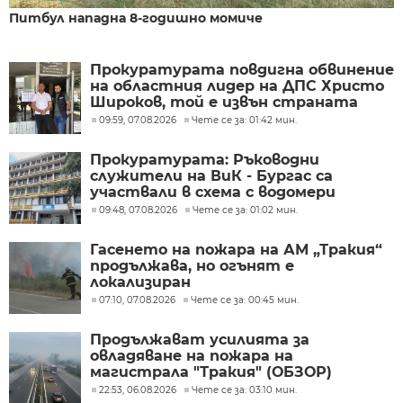
Питбул нападна 8-годишно момиче
Прокуратурата повдигна обвинение
на областния лидер на ДПС Христо
Широков, той е извън страната
09:59, 07.08.2026
Чете се за: 01:42 мин.
Прокуратурата: Ръководни
служители на ВиК - Бургас са
участвали в схема с водомери
09:48, 07.08.2026
Чете се за: 01:02 мин.
Гасенето на пожара на АМ „Тракия“
продължава, но огънят е
локализиран
07:10, 07.08.2026
Чете се за: 00:45 мин.
Продължават усилията за
овладяване на пожара на
магистрала "Тракия" (ОБЗОР)
22:53, 06.08.2026
Чете се за: 03:10 мин.