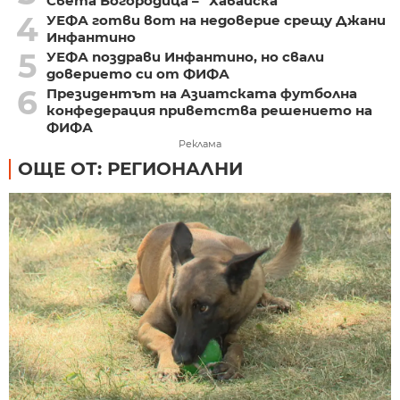
Света Богородица – "Хавайска"
4
УЕФА готви вот на недоверие срещу Джани
Инфантино
5
УЕФА поздрави Инфантино, но свали
доверието си от ФИФА
6
Президентът на Азиатската футболна
конфедерация приветства решението на
ФИФА
Реклама
ОЩЕ ОТ: РЕГИОНАЛНИ