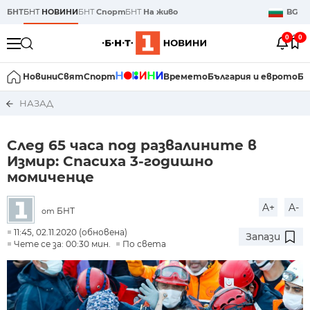
БНТ
БНТ
НОВИНИ
БНТ
Спорт
БНТ
На живо
BG
0
0
Новини
Свят
Спорт
Времето
България и еврото
Би
НАЗАД
След 65 часа под развалините в
Измир: Спасиха 3-годишно
момиченце
A+
A-
БНТ
от
11:45, 02.11.2020 (обновена)
Запази
Чете се за: 00:30 мин.
По света