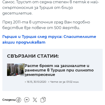
Самос. Трусът от седма степен в петък е най-
смъртоносния за Турция от близо
десетилетие.
През 2011-та в източния град Ван подобно
бедствие взе повече от 500 жертви.
Гърция и Турция след труса: Спасителните
акции продължават
СВЪРЗАНИ СТАТИИ:
Расте броят на загиналите и
ранените в Турция при силното
земетресение
16:15, 30.10.2020
Чете се за: 01:02 мин.
Сподели