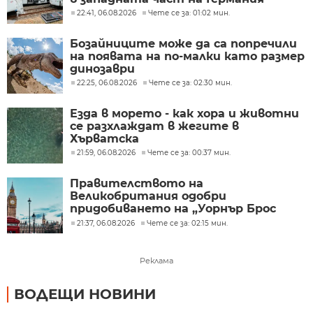
22:41, 06.08.2026
Чете се за: 01:02 мин.
Бозайниците може да са попречили
на появата на по-малки като размер
динозаври
22:25, 06.08.2026
Чете се за: 02:30 мин.
Езда в морето - как хора и животни
се разхлаждат в жегите в
Хърватска
21:59, 06.08.2026
Чете се за: 00:37 мин.
Правителството на
Великобритания одобри
придобиването на „Уорнър Брос
Дискавъри“ от „Парамаунт“ за 110
21:37, 06.08.2026
Чете се за: 02:15 мин.
млрд. долара
Реклама
ВОДЕЩИ НОВИНИ