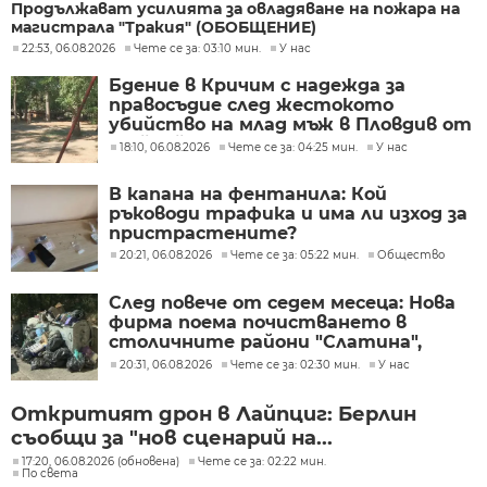
Продължават усилията за овладяване на пожара на
магистрала "Тракия" (ОБОБЩЕНИЕ)
22:53, 06.08.2026
Чете се за: 03:10 мин.
У нас
Бдение в Кричим с надежда за
правосъдие след жестокото
убийство на млад мъж в Пловдив от
тийнейджъри
18:10, 06.08.2026
Чете се за: 04:25 мин.
У нас
В капана на фентанила: Кой
ръководи трафика и има ли изход за
пристрастените?
20:21, 06.08.2026
Чете се за: 05:22 мин.
Общество
След повече от седем месеца: Нова
фирма поема почистването в
столичните райони "Слатина",
"Подуяне" и "Изгрев"
20:31, 06.08.2026
Чете се за: 02:30 мин.
У нас
Откритият дрон в Лайпциг: Берлин
съобщи за "нов сценарий на...
17:20, 06.08.2026 (обновена)
Чете се за: 02:22 мин.
По света