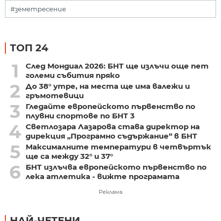
#земетресение
ТОП 24
1
След Мондиал 2026: БНТ ще излъчи още пет
големи събития пряко
2
До 38° утре, на места ще има валежи и
гръмотевици
3
Гледайте европейското първенство по
плувни спортове по БНТ 3
4
Светлозара Лазарова става директор на
дирекция „Програмно съдържание“ в БНТ
5
Максималните температури в четвъртък
ще са между 32° и 37°
6
БНТ излъчва европейското първенство по
лека атлетика - вижте програмата
Реклама
НАЙ-ЧЕТЕНИ