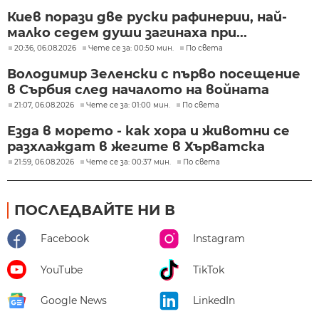
Киев порази две руски рафинерии, най-
малко седем души загинаха при...
20:36, 06.08.2026
Чете се за: 00:50 мин.
По света
Володимир Зеленски с първо посещение
в Сърбия след началото на войната
21:07, 06.08.2026
Чете се за: 01:00 мин.
По света
Езда в морето - как хора и животни се
разхлаждат в жегите в Хърватска
21:59, 06.08.2026
Чете се за: 00:37 мин.
По света
ПОСЛЕДВАЙТЕ НИ В
Facebook
Instagram
YouTube
TikTok
Google News
LinkedIn