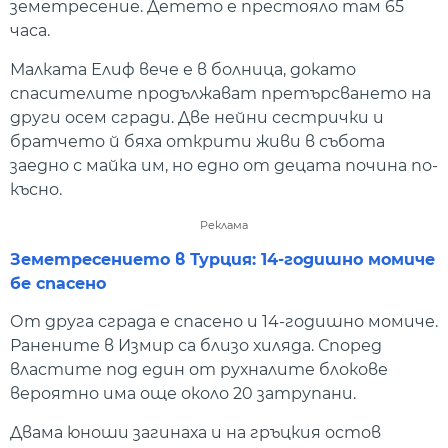
земетресение. Детето е престояло там 65
часа.
Малката Елиф вече е в болница, докато
спасителите продължават претърсването на
други осем сгради. Две нейни сестрички и
братчето й бяха открити живи в събота
заедно с майка им, но едно от децата почина по-
късно.
Реклама
Земетресението в Турция: 14-годишно момиче
бе спасено
От друга сграда е спасено и 14-годишно момиче.
Ранените в Измир са близо хиляда. Според
властите под един от рухналите блокове
вероятно има още около 20 затрупани.
Двама юноши загинаха и на гръцкия остов