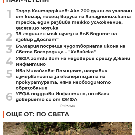
1
Тодор Кантарджиев: Ако 200 души са ухапани
от комар, носещ вируса на Западнонилската
треска, един развива тежко усложнение,
засягащо мозъка
2
38-годишен мъж изчезна във водите на
язовир „Доспат“
3
България посреща чудотворната икона на
Света Богородица – "Хавайска"
4
УЕФА готви вот на недоверие срещу Джани
Инфантино
5
Ива Михайлова: Полицаят, направил
измерванията за експертизата на
прокуратурата, няма необходимото
образование
6
УЕФА поздрави Инфантино, но свали
доверието си от ФИФА
Реклама
ОЩЕ ОТ: ПО СВЕТА