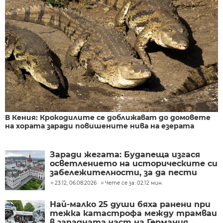
В Кения: Крокодилите се доближават до домовете
на хората заради повишените нива на езерата
Заради жегата: Будапеща изгася
осветлението на историческите си
забележителности, за да пести
енергия
23:12, 06.08.2026
Чете се за: 02:12 мин.
Най-малко 25 души бяха ранени при
тежка катастрофа между трамваи
в западната част на Германия