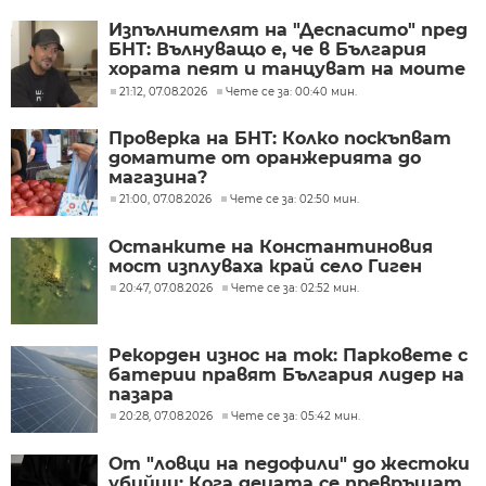
Изпълнителят на "Деспасито" пред
БНТ: Вълнуващо е, че в България
хората пеят и танцуват на моите
песни
21:12, 07.08.2026
Чете се за: 00:40 мин.
Проверка на БНТ: Колко поскъпват
доматите от оранжерията до
магазина?
21:00, 07.08.2026
Чете се за: 02:50 мин.
Останките на Константиновия
мост изплуваха край село Гиген
20:47, 07.08.2026
Чете се за: 02:52 мин.
Рекорден износ на ток: Парковете с
батерии правят България лидер на
пазара
20:28, 07.08.2026
Чете се за: 05:42 мин.
От "ловци на педофили" до жестоки
убийци: Кога децата се превръщат