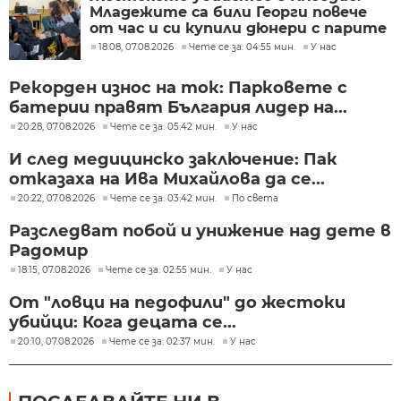
Младежите са били Георги повече
от час и си купили дюнери с парите
му
18:08, 07.08.2026
Чете се за: 04:55 мин.
У нас
Рекорден износ на ток: Парковете с
батерии правят България лидер на...
20:28, 07.08.2026
Чете се за: 05:42 мин.
У нас
И след медицинско заключение: Пак
отказаха на Ива Михайлова да се...
20:22, 07.08.2026
Чете се за: 03:42 мин.
По света
Разследват побой и унижение над дете в
Радомир
18:15, 07.08.2026
Чете се за: 02:55 мин.
У нас
От "ловци на педофили" до жестоки
убийци: Кога децата се...
20:10, 07.08.2026
Чете се за: 02:37 мин.
У нас