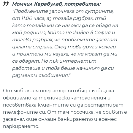
Момчил Карабулев, потребител:
"Проблемите започнаха от сутринта,
от 11.00 часа, аз тогава разбрах, тъй
като тогава ми се наложи да се обадя на
мой роднина, който не живее в София и
тогава разбрах, че проблемите засягат
цялата страна. След това други колеги
и приятели ми казаха, че не могат да ми
се обадят. Но пък интернетът
работеше и това беше начинът да си
разменям съобщения."
От мобилния оператор по обяд съобщиха
официално за технически затруднения и
посъветваха клиентите си да рестартират
телефоните си. От там посочиха, че сривът е
засегнал още онлайн банкирането и есемес
паркирането.