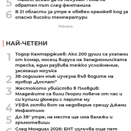
5
обратен път след фентанила
6
В 21 области за утре е обявен оранжев код за
опасно високи температури
Реклама
НАЙ-ЧЕТЕНИ
1
Тодор Кантарджиев: Ако 200 души са ухапани
от комар, носещ вируса на Западнонилската
треска, един развива тежко усложнение,
засягащо мозъка
2
38-годишен мъж изчезна във водите на
язовир „Доспат“
3
Жестокото убийство в Пловдив:
Младежите са били Георги повече от час и
си купили дюнери с парите му
4
УЕФА готви вот на недоверие срещу Джани
Инфантино
5
До 38° утре, на места ще има валежи и
гръмотевици
След Мондиал 2026: БНТ излъчва още пет