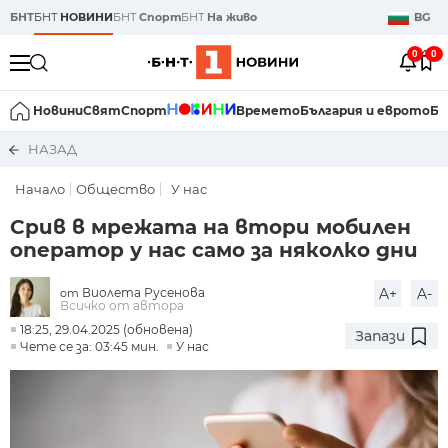
БНТ
БНТ
НОВИНИ
БНТ
Спорт
БНТ
На живо
BG
0
0
Новини
Свят
Спорт
Времето
България и еврото
Би
НАЗАД
Начало
Общество
У нас
Срив в мрежата на втори мобилен
оператор у нас само за няколко дни
Виолета Русенова
A+
A-
от
Всичко от автора
18:25, 29.04.2025 (обновена)
Запази
Чете се за: 03:45 мин.
У нас