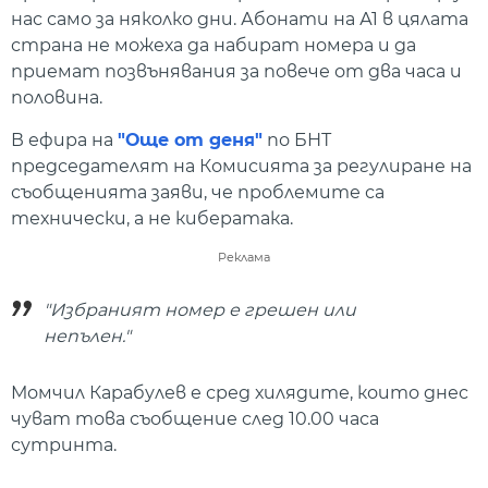
нас само за няколко дни. Абонати на А1 в цялата
страна не можеха да набират номера и да
приемат позвънявания за повече от два часа и
половина.
В ефира на
"Още от деня"
по БНТ
председателят на Комисията за регулиране на
съобщенията заяви, че проблемите са
технически, а не кибератака.
Реклама
"Избраният номер е грешен или
непълен."
Момчил Карабулев е сред хилядите, които днес
чуват това съобщение след 10.00 часа
сутринта.