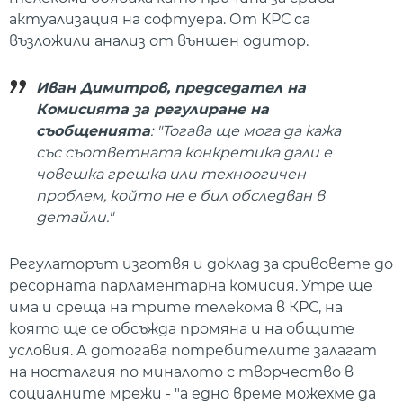
актуализация на софтуера. От КРС са
възложили анализ от външен одитор.
Иван Димитров, председател на
Комисията за регулиране на
съобщенията
: "Тогава ще мога да кажа
със съответната конкретика дали е
човешка грешка или техноогичен
проблем, който не е бил обследван в
детайли."
Регулаторът изготвя и доклад за сривовете до
ресорната парламентарна комисия. Утре ще
има и среща на трите телекома в КРС, на
която ще се обсъжда промяна и на общите
условия. А дотогава потребителите залагат
на носталгия по миналото с творчество в
социалните мрежи - "а едно време можехме да