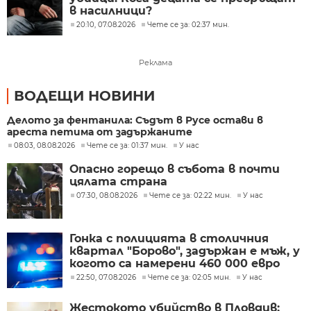
в насилници?
20:10, 07.08.2026
Чете се за: 02:37 мин.
Реклама
ВОДЕЩИ НОВИНИ
Делото за фентанила: Съдът в Русе остави в
ареста петима от задържаните
08:03, 08.08.2026
Чете се за: 01:37 мин.
У нас
Опасно горещо в събота в почти
цялата страна
07:30, 08.08.2026
Чете се за: 02:22 мин.
У нас
Гонка с полицията в столичния
квартал "Борово", задържан е мъж, у
когото са намерени 460 000 евро
22:50, 07.08.2026
Чете се за: 02:05 мин.
У нас
Жестокото убийство в Пловдив: