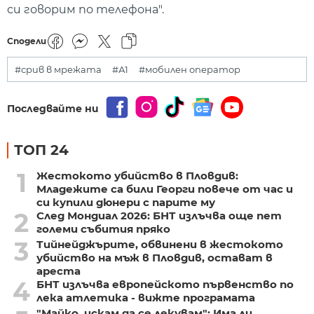
си говорим по телефона".
Сподели
#срив в мрежата
#А1
#мобилен оператор
Последвайте ни
ТОП 24
1
Жестокото убийство в Пловдив:
Младежите са били Георги повече от час и
си купили дюнери с парите му
2
След Мондиал 2026: БНТ излъчва още пет
големи събития пряко
3
Тийнейджърите, обвинени в жестокото
убийство на мъж в Пловдив, остават в
ареста
4
БНТ излъчва европейското първенство по
лека атлетика - вижте програмата
"Майко, искам да се лекувам": Има ли