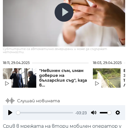
Субтитрите са автоматично генерирани и може да съдържат
неточности.
18:11, 29.04.2025
18:03, 29.04.2025
"Невинен съм, имам
Б
доверие на
З
българския съд", каза
1
в...
Л
Слушай новината
-03:23
Play
Mute
Setti
Срив в мрежата на втори мобилен оператор у