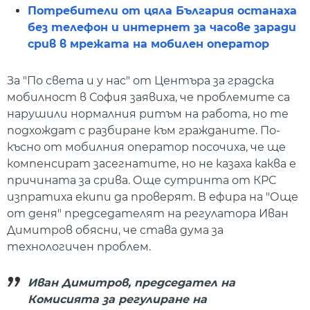
Потребители от цяла България останаха
без телефон и интернет за часове заради
срив в мрежата на мобилен оператор
За "По света и у нас" от Центъра за градска
мобилност в София заявиха, че проблемите са
нарушили нормалния ритъм на работа, но те
подхождат с разбиране към гражданите. По-
късно от мобилния оператор посочиха, че ще
компенсират засегнатите, но не казаха каква е
причината за срива. Още сутринта от КРС
изпратиха екипи да проверят. В ефира на "Още
от деня" председателят на регулатора Иван
Димитров обясни, че става дума за
технологичен проблем.
Иван Димитров, председател на
Комисията за регулиране на