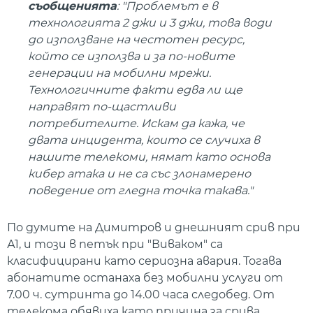
съобщенията
: "Проблемът е в
технологията 2 джи и 3 джи, това води
до използване на честотен ресурс,
който се използва и за по-новите
генерации на мобилни мрежи.
Технологичните факти едва ли ще
направят по-щастливи
потребителите. Искам да кажа, че
двата инцидента, които се случиха в
нашите телекоми, нямат като основа
кибер атака и не са със злонамерено
поведение от гледна точка такава."
По думите на Димитров и днешният срив при
А1, и този в петък при "Виваком" са
класифицирани като сериозна авария. Тогава
абонатите останаха без мобилни услуги от
7.00 ч. сутринта до 14.00 часа следобед. От
телекома обявиха като причина за срива