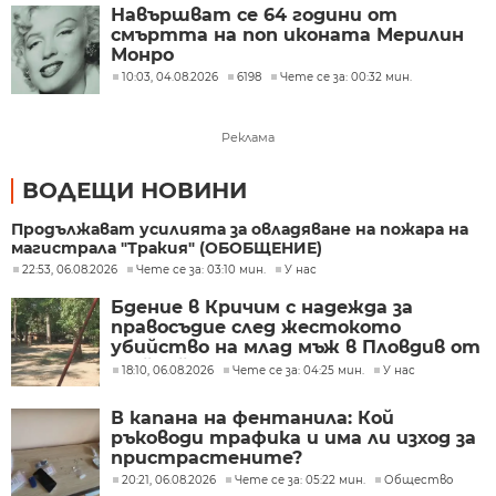
Навършват се 64 години от
смъртта на поп иконата Мерилин
Монро
10:03, 04.08.2026
6198
Чете се за: 00:32 мин.
Реклама
ВОДЕЩИ НОВИНИ
Продължават усилията за овладяване на пожара на
магистрала "Тракия" (ОБОБЩЕНИЕ)
22:53, 06.08.2026
Чете се за: 03:10 мин.
У нас
Бдение в Кричим с надежда за
правосъдие след жестокото
убийство на млад мъж в Пловдив от
тийнейджъри
18:10, 06.08.2026
Чете се за: 04:25 мин.
У нас
В капана на фентанила: Кой
ръководи трафика и има ли изход за
пристрастените?
20:21, 06.08.2026
Чете се за: 05:22 мин.
Общество