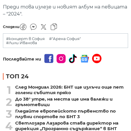
Преди това излезе и новият албум на певицата
– "2024".
Сподели
#концерт в София
#"Арена София"
#Лили Иванова
Последвайте ни
ТОП 24
1
След Мондиал 2026: БНТ ще излъчи още пет
големи събития пряко
2
До 38° утре, на места ще има валежи и
гръмотевици
3
Гледайте европейското първенство по
плувни спортове по БНТ 3
4
Светлозара Лазарова става директор на
дирекция „Програмно съдържание“ в БНТ