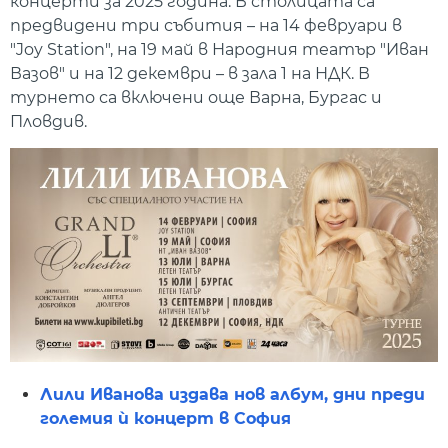
концерти за 2025 година. В столицата са
предвидени три събития – на 14 февруари в
"Joy Station", на 19 май в Народния театър "Иван
Вазов" и на 12 декември – в зала 1 на НДК. В
турнето са включени още Варна, Бургас и
Пловдив.
Лили Иванова издава нов албум, дни преди
големия ѝ концерт в София