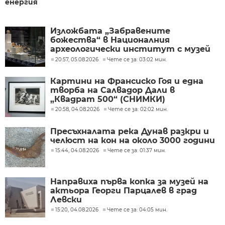
енергия
Изложбата „Забравените
божества“ в Националния
археологически институт с музей
при БАН
20:57, 05.08.2026
Чете се за: 03:02 мин.
Картини на Франсиско Гоя и една
творба на Салвадор Дали в
„Квадрат 500“ (СНИМКИ)
20:58, 04.08.2026
Чете се за: 02:02 мин.
Пресъхналата река Дунав разкри и
челюст на кон на около 3000 години
15:44, 04.08.2026
Чете се за: 01:37 мин.
Направиха първа копка за музей на
актьора Георги Парцалев в град
Левски
15:20, 04.08.2026
Чете се за: 04:05 мин.