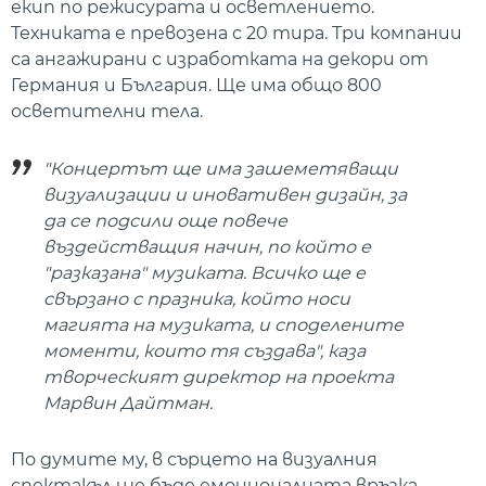
екип по режисурата и осветлението.
Техниката е превозена с 20 тира. Три компании
са ангажирани с изработката на декори от
Германия и България. Ще има общо 800
осветителни тела.
"Концертът ще има зашеметяващи
визуализации и иновативен дизайн, за
да се подсили още повече
въздействащия начин, по който е
"разказана" музиката. Всичко ще е
свързано с празника, който носи
магията на музиката, и споделените
моменти, които тя създава", каза
творческият директор на проекта
Марвин Дайтман.
По думите му, в сърцето на визуалния
спектакъл ще бъде емоционалната връзка