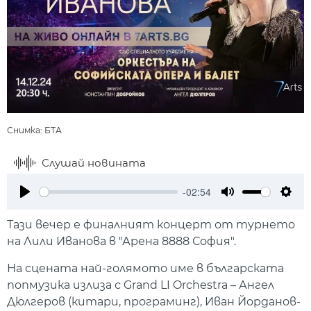
Снимка: БТА
Слушай новината
-02:54
Play
Mute
Setti
Тази вечер е финалният концерт от турнето
на Лили Иванова в "Арена 8888 София".
На сцената най-голямото име в българската
попмузика излиза с Grand LI Orchestra – Ангел
Дюлгеров (китари, програминг), Иван Йорданов-