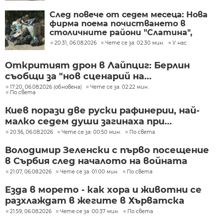
След повече от седем месеца: Нова
фирма поема почистването в
столичните райони "Слатина",
"Подуяне" и "Изгрев"
20:31, 06.08.2026
Чете се за: 02:30 мин.
У нас
Откритият дрон в Лайпциг: Берлин
съобщи за "нов сценарий на...
17:20, 06.08.2026 (обновена)
Чете се за: 02:22 мин.
По света
Киев порази две руски рафинерии, най-
малко седем души загинаха при...
20:36, 06.08.2026
Чете се за: 00:50 мин.
По света
Володимир Зеленски с първо посещение
в Сърбия след началото на войната
21:07, 06.08.2026
Чете се за: 01:00 мин.
По света
Езда в морето - как хора и животни се
разхлаждат в жегите в Хърватска
21:59, 06.08.2026
Чете се за: 00:37 мин.
По света