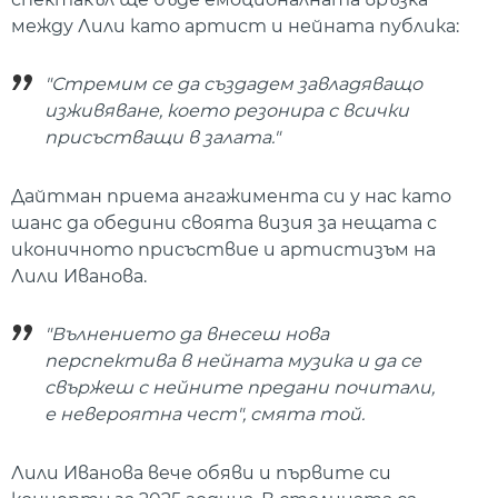
между Лили като артист и нейната публика:
"Стремим се да създадем завладяващо
изживяване, което резонира с всички
присъстващи в залата."
Дайтман приема ангажимента си у нас като
шанс да обедини своята визия за нещата с
иконичното присъствие и артистизъм на
Лили Иванова.
"Вълнението да внесеш нова
перспектива в нейната музика и да се
свържеш с нейните предани почитали,
е невероятна чест", смята той.
Лили Иванова вече обяви и първите си