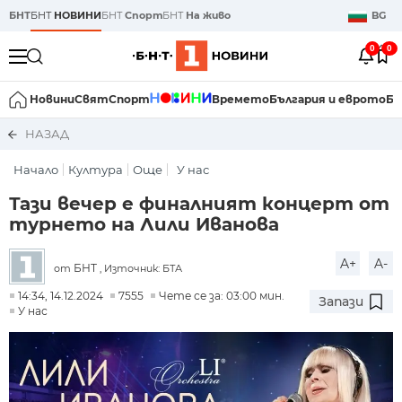
БНТ
БНТ
НОВИНИ
БНТ
Спорт
БНТ
На живо
BG
0
0
Новини
Свят
Спорт
Времето
България и еврото
Би
НАЗАД
Начало
Култура
Още
У нас
Тази вечер е финалният концерт от
турнето на Лили Иванова
A+
A-
БНТ
от
, Източник: БТА
14:34, 14.12.2024
7555
Чете се за: 03:00 мин.
Запази
У нас