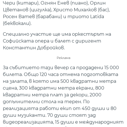
Чери (китари), Огнян Енев (пиано), Орлин
Цветанов (цигулка), Христо Михалков (бас),
Росен Ватев (барабани) и триото Latida
(беквокали).
Специално участие ще има оркестърът на
Софийската опера и балет с диригент
Константин Добройков.
Реклама
За събитието тази вечер са продадени 15 000
билета. Общо 120 часа отнема подготовката
на залата, в която има 500 квадратни метра
сцена, 300 квадратни метра екрани, 800
квадратни метра плат за декори, 2000
допълнителни стола на терен. По
реализацията работи екип от 450 души и 80
души музиканти. 70 души стоят зад
видеореализацията, 15 души е международният