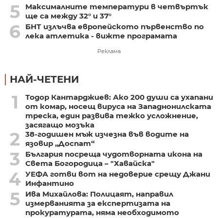
5
Максималните температури в четвъртък
ще са между 32° и 37°
6
БНТ излъчва европейското първенство по
лека атлетика - вижте програмата
Реклама
НАЙ-ЧЕТЕНИ
1
Тодор Кантарджиев: Ако 200 души са ухапани
от комар, носещ вируса на Западнонилската
треска, един развива тежко усложнение,
засягащо мозъка
2
38-годишен мъж изчезна във водите на
язовир „Доспат“
3
България посреща чудотворната икона на
Света Богородица – "Хавайска"
4
УЕФА готви вот на недоверие срещу Джани
Инфантино
5
Ива Михайлова: Полицаят, направил
измерванията за експертизата на
прокуратурата, няма необходимото