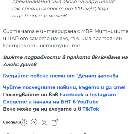
преминавания има около 45 нарушения
със средна скорост от 120 км/ч", каза
още Георги Темелков.
Системата е интегрирана с МВР, Митниците
и НАП от самото начало, т.е. има постоянен
контрол от институциите.
Вижте подробности в прякото включване на
Алекс Донев
Гледайте повече теми от "Денят започва"
Чуйте последните новини, където и да сте!
Последвайте ни във
Facebook
и
Instagram
Следете и канала на БНТ в YouTube
Вече може да ни гледате и в
TikTok
Сподели