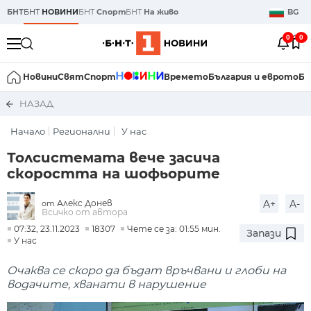
БНТ
БНТ
НОВИНИ
БНТ
Спорт
БНТ
На живо
BG
0
0
Новини
Свят
Спорт
Времето
България и еврото
Би
НАЗАД
Начало
Регионални
У нас
Толсистемата вече засича
скоростта на шофьорите
Алекс Донев
A+
A-
от
Всичко от автора
07:32, 23.11.2023
18307
Чете се за: 01:55 мин.
Запази
У нас
Очаква се скоро да бъдат връчвани и глоби на
водачите, хванати в нарушение