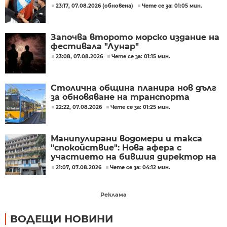
23:17, 07.08.2026 (обновена)
Чете се за: 01:05 мин.
Започва второто морско издание на
фестивала "Лунар"
23:08, 07.08.2026
Чете се за: 01:15 мин.
Столична община планира нов дълг
за обновяване на транспорта
22:22, 07.08.2026
Чете се за: 01:25 мин.
Манипулирани водомери и такса
"спокойствие": Нова афера с
участието на бившия директор на
"ВиК - Бургас"
21:07, 07.08.2026
Чете се за: 04:12 мин.
Реклама
ВОДЕЩИ НОВИНИ