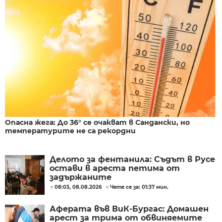
Опасна жега: До 36° се очакват в Сандански, но
температурите не са рекордни
Делото за фентанила: Съдът в Русе
остави в ареста петима от
задържаните
08:03, 08.08.2026
Чете се за: 01:37 мин.
Аферата във ВиК-Бургас: Домашен
арест за трима от обвиняемите