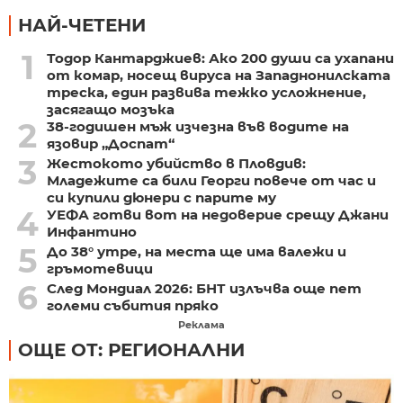
НАЙ-ЧЕТЕНИ
1
Тодор Кантарджиев: Ако 200 души са ухапани
от комар, носещ вируса на Западнонилската
треска, един развива тежко усложнение,
засягащо мозъка
2
38-годишен мъж изчезна във водите на
язовир „Доспат“
3
Жестокото убийство в Пловдив:
Младежите са били Георги повече от час и
си купили дюнери с парите му
4
УЕФА готви вот на недоверие срещу Джани
Инфантино
5
До 38° утре, на места ще има валежи и
гръмотевици
6
След Мондиал 2026: БНТ излъчва още пет
големи събития пряко
Реклама
ОЩЕ ОТ: РЕГИОНАЛНИ