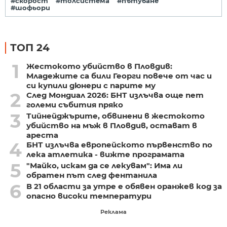
#скорост
#толсистема
#пътуване
#шофьори
ТОП 24
1
Жестокото убийство в Пловдив:
Младежите са били Георги повече от час и
си купили дюнери с парите му
2
След Мондиал 2026: БНТ излъчва още пет
големи събития пряко
3
Тийнейджърите, обвинени в жестокото
убийство на мъж в Пловдив, остават в
ареста
4
БНТ излъчва европейското първенство по
лека атлетика - вижте програмата
5
"Майко, искам да се лекувам": Има ли
обратен път след фентанила
6
В 21 области за утре е обявен оранжев код за
опасно високи температури
Реклама