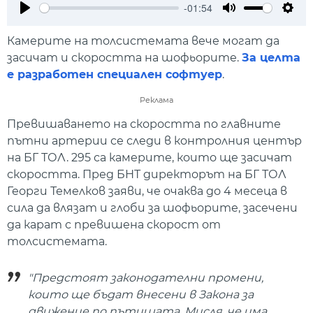
-01:54
Play
Mute
Setti
Камерите на толсистемата вече могат да
засичат и скоростта на шофьорите.
За целта
е разработен специален софтуер
.
Реклама
Превишаването на скоростта по главните
пътни артерии се следи в контролния център
на БГ ТОЛ. 295 са камерите, които ще засичат
скоростта. Пред БНТ директорът на БГ ТОЛ
Георги Темелков заяви, че очаква до 4 месеца в
сила да влязат и глоби за шофьорите, засечени
да карат с превишена скорост от
толсистемата.
"Предстоят законодателни промени,
които ще бъдат внесени в Закона за
движение по пътищата. Мисля, че има