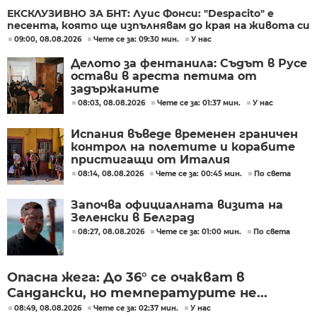
ЕКСКЛУЗИВНО ЗА БНТ: Луис Фонси: "Despacito" е
песента, която ще изпълнявам до края на живота си
09:00, 08.08.2026
Чете се за: 09:30 мин.
У нас
Делото за фентанила: Съдът в Русе
остави в ареста петима от
задържаните
08:03, 08.08.2026
Чете се за: 01:37 мин.
У нас
Испания въведе временен граничен
контрол на полетите и корабите
пристигащи от Италия
08:14, 08.08.2026
Чете се за: 00:45 мин.
По света
Започва официалната визита на
Зеленски в Белград
08:27, 08.08.2026
Чете се за: 01:00 мин.
По света
Опасна жега: До 36° се очакват в
Сандански, но температурите не...
08:49, 08.08.2026
Чете се за: 02:37 мин.
У нас