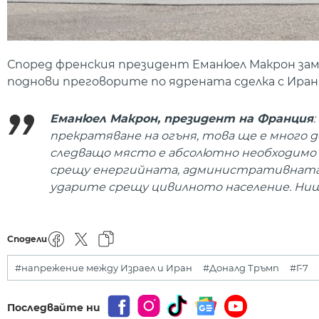
Според френския президент Еманюел Макрон зами
поднови преговорите по ядрената сделка с Иран
Еманюел Макрон, президент на Франция
прекратяване на огъня, това ще е много д
следващо място е абсолютно необходимо
срещу енергийната, административната 
ударите срещу цивилното население. Нищо
Сподели
#напрежение между Израел и Иран
#Доналд Тръмп
#Г-7
Последвайте ни