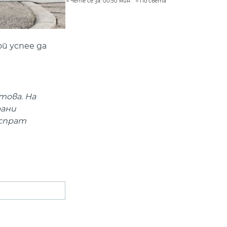
Чете се за: 00:50 мин.
По света
й успее да
това. На
рани
 спрат