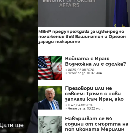
МВнР предупреждава за извънредно
положение във Вашингтон и Орегон
заради пожарите
Войната с Иран:
Възможна ли е сделка?
06:35, 05.08.2026
Чете се за: 01:02 мин.
Преговори или не
съвсем: Тръмп с нови
заплахи към Иран, ако
Техеран не сключи
11:42, 04.08.2026
Чете се за: 03:32 мин.
споразумение
Навършват се 64
години от смъртта на
 Щати ще
поп иконата Мерилин