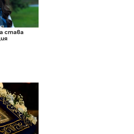
а става
ция