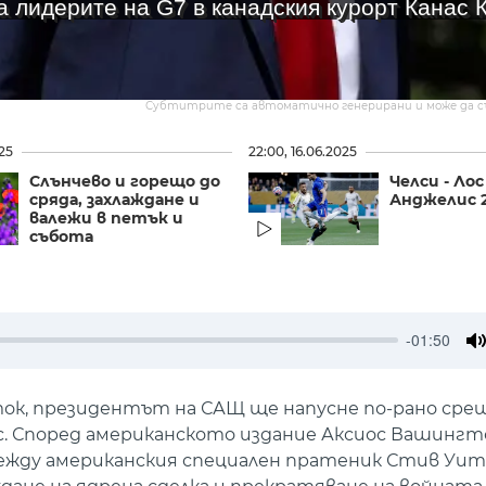
а лидерите на G7 в канадския курорт Канас 
Субтитрите са автоматично генерирани и може да 
025
22:00, 16.06.2025
Слънчево и горещо до
Челси - Лос
сряда, захлаждане и
Анджелис 2
валежи в петък и
събота
-01:50
M
ток, президентът на САЩ ще напусне по-рано сре
ис. Според американското издание Аксиос Вашингт
ежду американския специален пратеник Стив Уит