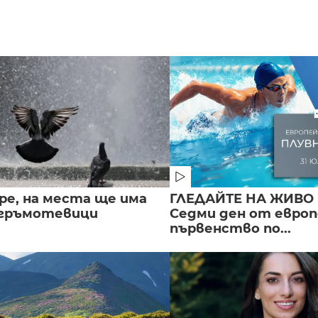
ре, на места ще има
ГЛЕДАЙТЕ НА ЖИВО 
 гръмотевици
Седми ден от евро
първенство по...