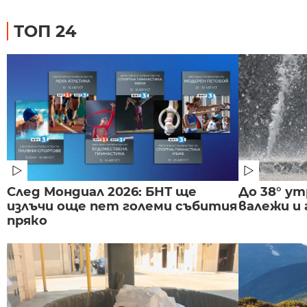
ТОП 24
След Мондиал 2026: БНТ ще
До 38° ут
излъчи още пет големи събития
валежи и
пряко