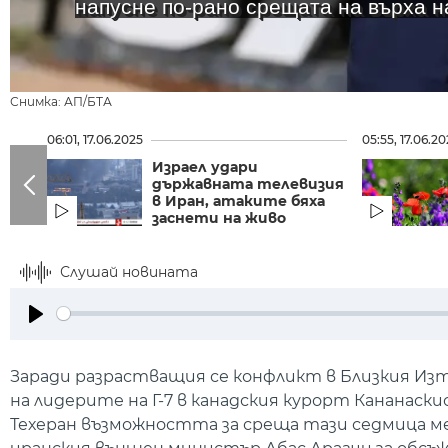
напусне по-рано срещата на върха н
Снимка: АП/БТА
06:01, 17.06.2025
05:55, 17.06.2
Израел удари
държавната телевизия
в Иран, атаките бяха
заснети на живо
Слушай новината
Play
Заради разрастващия се конфликт в Близкия Из
на лидерите на Г-7 в канадския курорт Кананаск
Техеран възможността за среща тази седмица м