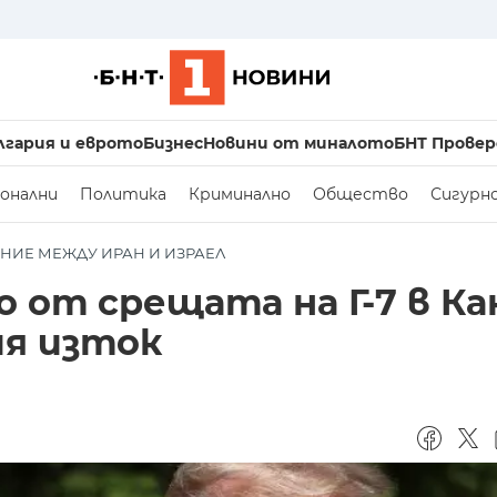
лгария и еврото
Бизнес
Новини от миналото
БНТ Провер
онални
Политика
Криминално
Общество
Сигурн
НИЕ МЕЖДУ ИРАН И ИЗРАЕЛ
о от срещата на Г-7 в Ка
ия изток