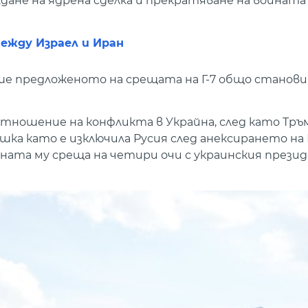
дане на ядрена сделка и прекратяване на войната
ежду Израел и Иран
е предложеното на срещата на Г-7 общо станови
тношение на конфликта в Украйна, след като Тръм
ешка като е изключила Русия след анексирането на 
аната му среща на четири очи с украинския прези