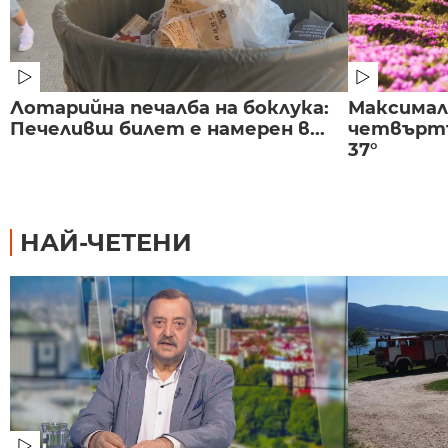
Лотарийна печалба на боклука:
Максима
Печеливш билет е намерен в...
четвъртъ
37°
НАЙ-ЧЕТЕНИ