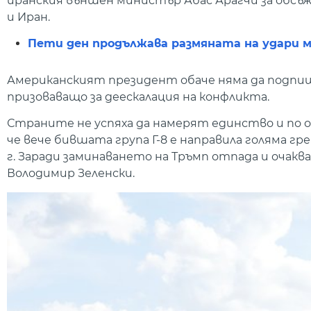
иранския външен министър Абас Арагчи за обсъж
и Иран.
Пети ден продължава размяната на удари м
Американският президент обаче няма да подпиш
призоваващо за деескалация на конфликта.
Страните не успяха да намерят единство и по о
че вече бившата група Г-8 е направила голяма гр
г. Заради заминаването на Тръмп отпада и очакв
Володимир Зеленски.