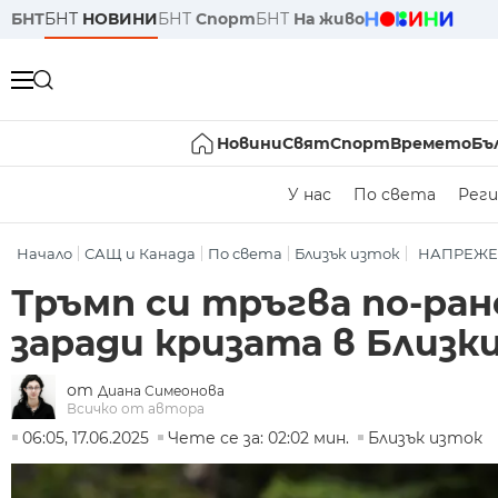
БНТ
БНТ
НОВИНИ
БНТ
Спорт
БНТ
На живо
Новини
Свят
Спорт
Времето
Бъ
У нас
По света
Реги
Начало
САЩ и Канада
По света
Близък изток
НАПРЕЖЕ
Тръмп си тръгва по-ран
заради кризата в Близк
от
Диана Симеонова
Всичко от автора
06:05, 17.06.2025
Чете се за: 02:02 мин.
Близък изток