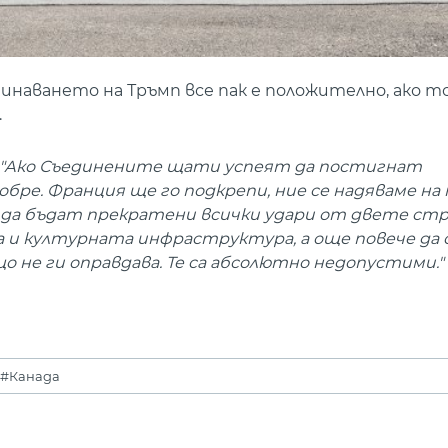
наването на Тръмп все пак е положително, ако то
.
: "Ако Съединените щати успеят да постигнат
обре. Франция ще го подкрепи, ние се надяваме на 
 да бъдат прекратени всички удари от двете ст
и културната инфраструктура, а още повече да
 не ги оправдава. Те са абсолютно недопустими."
#Канада