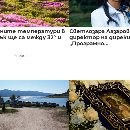
лните температури в
Светлозара Лазаров
к ще са между 32° и
директор на дирек
„Програмно...
Реклама