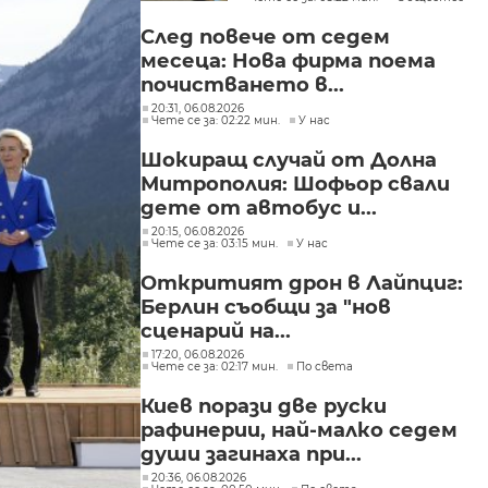
След повече от седем
месеца: Нова фирма поема
почистването в...
20:31, 06.08.2026
Чете се за: 02:22 мин.
У нас
Шокиращ случай от Долна
Митрополия: Шофьор свали
дете от автобус и...
20:15, 06.08.2026
Чете се за: 03:15 мин.
У нас
Откритият дрон в Лайпциг:
Берлин съобщи за "нов
сценарий на...
17:20, 06.08.2026
Чете се за: 02:17 мин.
По света
Киев порази две руски
рафинерии, най-малко седем
души загинаха при...
20:36, 06.08.2026