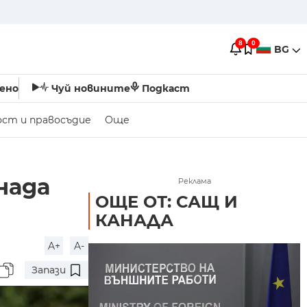
8
0
BG
ено
Чуй новините
Подкаст
ост и правосъдие
Още
нада
Реклама
ОЩЕ ОТ: САЩ И
КАНАДА
A+
A-
Запази