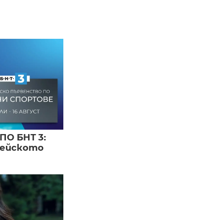
ПО БНТ 3:
пейското