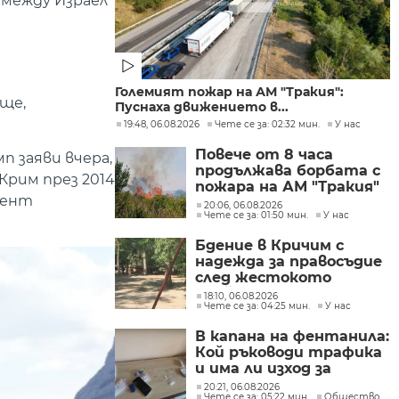
 между Израел
Големият пожар на АМ "Тракия":
ще,
Пуснаха движението в...
19:48, 06.08.2026
Чете се за: 02:32 мин.
У нас
Повече от 8 часа
п заяви вчера,
продължава борбата с
Крим през 2014
пожара на АМ "Тракия"
дент
при отбивката към
20:06, 06.08.2026
Чете се за: 01:50 мин.
У нас
Велинград
Бдение в Кричим с
надежда за правосъдие
след жестокото
убийство на млад мъж
18:10, 06.08.2026
Чете се за: 04:25 мин.
У нас
в Пловдив от
тийнейджъри
В капана на фентанила:
Кой ръководи трафика
и има ли изход за
пристрастените?
20:21, 06.08.2026
Чете се за: 05:22 мин.
Общество