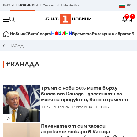
БНТ
БНТ
НОВИНИ
БНТ
Спорт
БНТ
На живо
BG
7
0
Новини
Свят
Спорт
Времето
България и еврото
Би
НАЗАД
#КАНАДА
Тръмп с нови 50% мита върху
вноса от Канада - засегнати са
млечни продукти, вино и цимент
07:21, 21.07.2026
Чете се за: 01:00 мин.
Пелената от дим заради
горските пожари в Канада