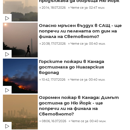
продължава да обгръща Ню Йорк
20:14, 18.07.2026
Чете се за: 02:47 мин.
Опасно мръсен въздух в САЩ - ще
попречи ли пелената от дим на
финала на Световното?
20:38, 17.07.2026
Чете се за: 00:40 мин.
Горските пожари в Канада
достигнаха до Ниагарския
водопад
10:42, 17.07.2026
Чете се за: 00:40 мин.
Огромен пожар в Канада: Димът
достигна до Ню Йорк - ще
попречи ли на финала на
Световното?
08:06, 16.07.2026
Чете се за: 00:40 мин.