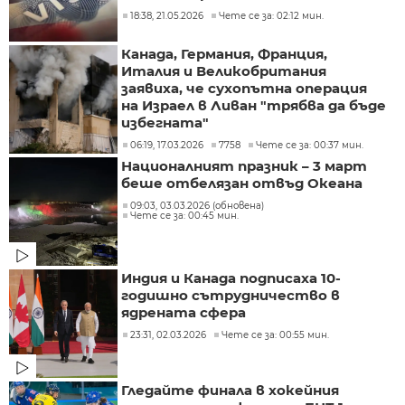
18:38, 21.05.2026
Чете се за: 02:12 мин.
Канада, Германия, Франция,
Италия и Великобритания
заявиха, че сухопътна операция
на Израел в Ливан "трябва да бъде
избегната"
06:19, 17.03.2026
7758
Чете се за: 00:37 мин.
Националният празник – 3 март
беше отбелязан отвъд Океана
09:03, 03.03.2026 (обновена)
Чете се за: 00:45 мин.
Индия и Канада подписаха 10-
годишно сътрудничество в
ядрената сфера
23:31, 02.03.2026
Чете се за: 00:55 мин.
Гледайте финала в хокейния