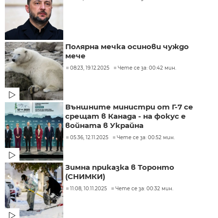
Полярна мечка осинови чуждо
мече
08:23, 19.12.2025
Чете се за: 00:42 мин.
Външните министри от Г-7 се
срещат в Канада - на фокус е
войната в Украйна
05:36, 12.11.2025
Чете се за: 00:52 мин.
Зимна приказка в Торонто
(СНИМКИ)
11:08, 10.11.2025
Чете се за: 00:32 мин.