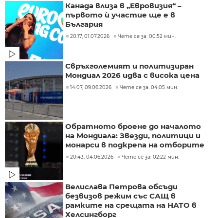
Канада влиза в „Евровизия“ –
първото ѝ участие ще е в
България
20:17, 01.07.2026
Чете се за: 00:52 мин.
Свръхголемият и политизиран
Мондиал 2026 идва с висока цена
14:07, 09.06.2026
Чете се за: 04:05 мин.
Обратното броене до началото
на Мондиала: Звезди, политици и
монарси в подкрепа на отборите
20:43, 04.06.2026
Чете се за: 02:22 мин.
Велислава Петрова обсъди
безвизов режим със САЩ в
рамките на срещата на НАТО в
Хелсингборг