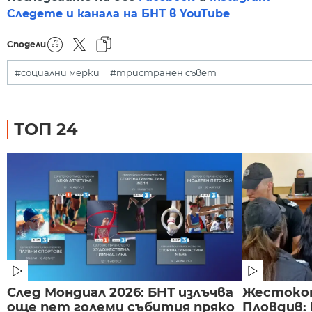
Следете и канала на БНТ в YouTube
Сподели
#социални мерки
#тристранен съвет
ТОП 24
След Мондиал 2026: БНТ излъчва
Жестоко
още пет големи събития пряко
Пловдив: