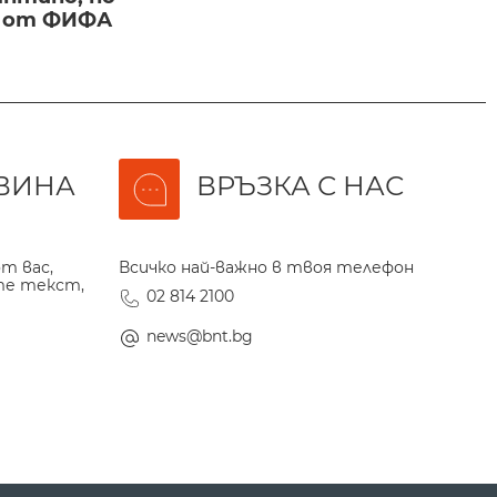
и от ФИФА
ВИНА
ВРЪЗКА С НАС
т вас,
Всичко най-важно в твоя телефон
те текст,
02 814 2100
news@bnt.bg