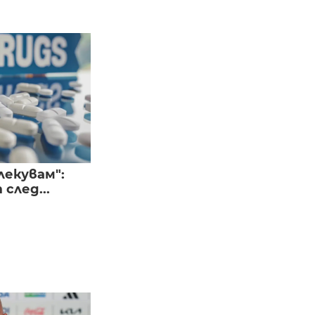
лекувам":
след...