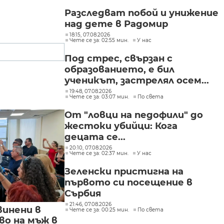
Разследват побой и унижение
над дете в Радомир
18:15, 07.08.2026
Чете се за: 02:55 мин.
У нас
Под стрес, свързан с
образованието, е бил
ученикът, застрелял осем...
19:48, 07.08.2026
Чете се за: 03:07 мин.
По света
От "ловци на педофили" до
жестоки убийци: Кога
децата се...
20:10, 07.08.2026
Чете се за: 02:37 мин.
У нас
Зеленски пристигна на
първото си посещение в
Сърбия
21:46, 07.08.2026
винени в
Чете се за: 00:25 мин.
По света
о на мъж в