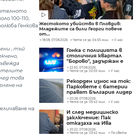
жителното
ло 100-110,
Жестокото убийство в Пловдив:
олюба Генкова
Младежите са били Георги повече
от...
18:08, 07.08.2026
Чете се за: 04:55 мин.
У нас
ени , тъй
Гонка с полицията в
столичния квартал
кчено,
"Борово", задържан е
въвежда
мъж, у когото са
22:50, 07.08.2026
дателите
Чете се за: 02:05 мин.
У нас
намерени 460 000 евро
след това
Рекорден износ на ток:
рляне на
Парковете с батерии
правят България лидер
на пазара
20:28, 07.08.2026
Чете се за: 05:42 мин.
У нас
еличаване на
И след медицинско
заключение: Пак
отказаха на Ива
Михайлова да се лекува
20:22, 07.08.2026
Чете се за: 03:42 мин.
По света
в България