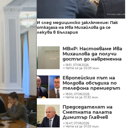
И след медицинско заключение: Пак
отказаха на Ива Михайлова да се
лекува в България
МВнР: Настояваме Ива
Михаилова да получи
достъп до навременна
и адекватна
18:51, 07.08.2026
Чете се за: 02:05 мин.
медицинска грижа
Европейския път на
Молдова обсъдиха по
телефона премиерът
Радев и молдовският
18:50, 07.08.2026
Чете се за: 01:32 мин.
му колега Тофан
Председателят на
Сметната палата
Димитър Главчев
проверява служебния
16:47, 07.08.2026
Чете се за: 01:00 мин.
премиер Димитър