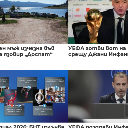
ен мъж изчезна във
УЕФА готви вот на
а язовир „Доспат“
срещу Джани Инфа
иал 2026: БНТ излъчва
УЕФА поздрави Инфа