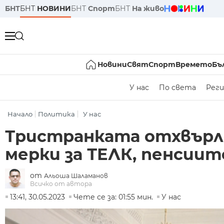
БНТ
БНТ
НОВИНИ
БНТ
Спорт
БНТ
На живо
Новини
Свят
Спорт
Времето
Бъ
У нас
По света
Реги
Начало
Политика
У нас
Тристранката отхвърл
мерки за ТЕЛК, пенсии
от
Альоша Шаламанов
Всичко от автора
13:41, 30.05.2023
Чете се за: 01:55 мин.
У нас