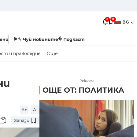
0
0
BG
ено
Чуй новините
Подкаст
ост и правосъдие
Още
ни
Реклама
ОЩЕ ОТ: ПОЛИТИКА
A+
A-
Запази