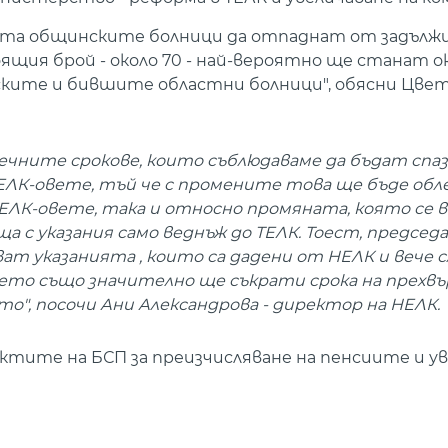
идеята общинските болници да отпаднат от задъл
ящия брой - около 70 - най-вероятно ще станат око
ките и бившите областни болници", обясни Цвет
ечните срокове, които съблюдаваме да бъдат спаз
ЕЛК-овете, тъй че с промените това ще бъде обле
ЕЛК-овете, така и относно промяната, която се 
а с указания само веднъж до ТЕЛК. Тоест, предсе
ат указанията , които са дадени от НЕЛК и вече 
което също значително ще съкрати срока на прехвъ
", посочи Ани Александрова - директор на НЕЛК.
тите на БСП за преизчисляване на пенсиите и ув