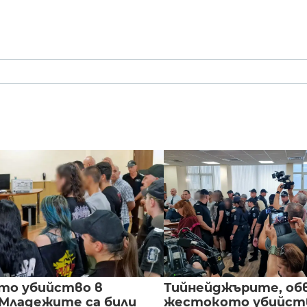
то убийство в
Тийнейджърите, об
 Младежите са били
жестокото убийств