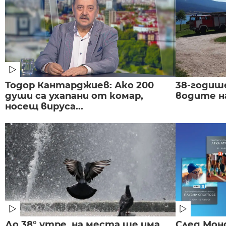
Тодор Кантарджиев: Ако 200
38-годиш
души са ухапани от комар,
водите н
носещ вируса...
До 38° утре, на места ще има
След Монд