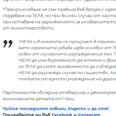
"Преизчисляване не съм правила във връзка с 
създаване на ТЕЛК, но при всички случаи от насто
при оставане на задължението за университетс
от министерството.
"НЕЛК и в момента се произнася в тримес
като огромната забава идва основно от Т
освен от случайното разпределение към Т
НЕЛК да има възможност да отменя и връщ
на ТЕЛК да имат ангажимента да съблюдав
НЕЛК да разглежда случая по същество , 
топката от едното учреждение на другото
Партньорите обсъдиха отхвърлиха и законопроек
минималната заплата от 1 юли.
Чуйте последните новини, където и да сте!
Последвайте ни във
Facebook
и
Instagram