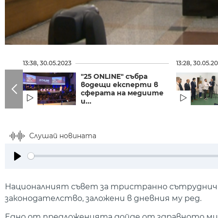
13:38, 30.05.2023
13:28, 30.05.2
"25 ONLINE" събра
водещи експерти в
сферата на медиите
и...
Слушай новината
Play
Националният съвет за тристранно сътрудниче
законодателство, заложени в дневния му ред.
Едно от предложенията дойде от здравното мин