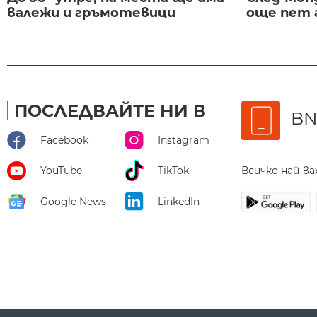
валежи и гръмотевици
още пет 
ПОСЛЕДВАЙТЕ НИ В
BN
Facebook
Instagram
Всичко най-в
YouTube
TikTok
Google News
LinkedIn