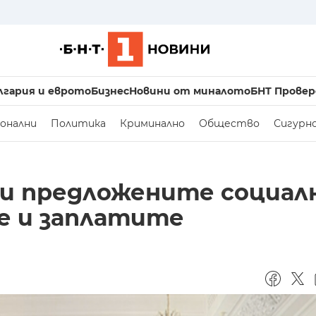
лгария и еврото
Бизнес
Новини от миналото
БНТ Провер
онални
Политика
Криминално
Общество
Сигурн
и предложените социал
те и заплатите