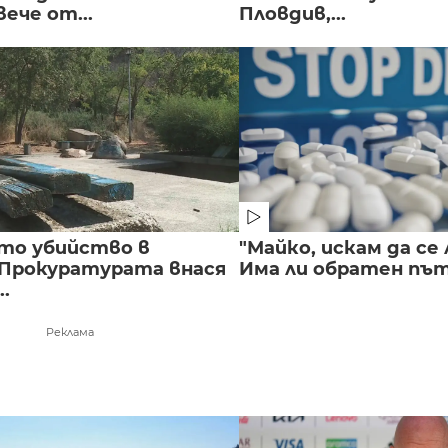
вече от...
Пловдив,...
то убийство в
"Майко, искам да се 
 Прокуратурата внася
Има ли обратен път 
..
Реклама