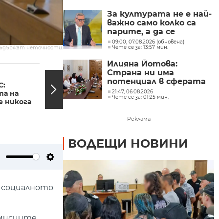
Главчев?
За културата не е най-
важно само колко са
парите, а да се
изплащат навреме,
09:00, 07.08.2026 (обновена)
Чете се за: 13:57 мин.
съдържат неточности.
заяви министър Евтим
Милошев
Илияна Йотова:
12:47, 30.05.2023
12:21,
Страна ни има
Радостин Василев:
потенциал в сферата
С:
Заплашван съм заради
на изкуствения
21:47, 06.08.2026
та на
пускането на записа,
Чете се за: 01:25 мин.
интелект и бизнесът
 никога
но не...
забелязва тези
перспективи
Реклама
ВОДЕЩИ НОВИНИ
ute
Settings
 социалното
мисиите.