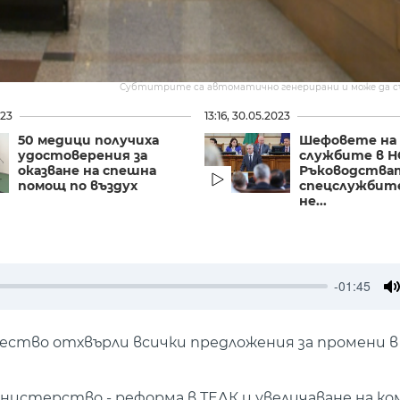
Субтитрите са автоматично генерирани и може да 
023
13:16, 30.05.2023
50 медици получиха
Шефовете на
удостоверения за
службите в Н
оказване на спешна
Ръководства
помощ по въздух
спецслужбите
не...
-01:45
M
ство отхвърли всички предложения за промени в
истерство - реформа в ТЕЛК и увеличаване на ко