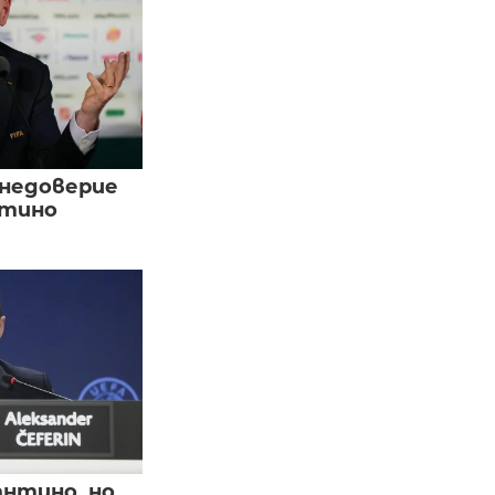
 недоверие
нтино
нтино, но