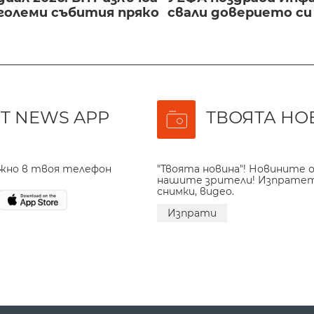
големи събития пряко
свали доверието с
T NEWS APP
ТВОЯТА НО
ажно в твоя телефон
"Твоята новина"! Новините о
нашите зрители! Изпрате
снимки, видео.
Изпрати