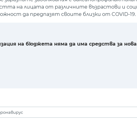
стта на лицата от различните възрастови и соци
можност да предпазят своите близки от COVID-19.
изация на бюджета няма да има средства за нова
оронавирус