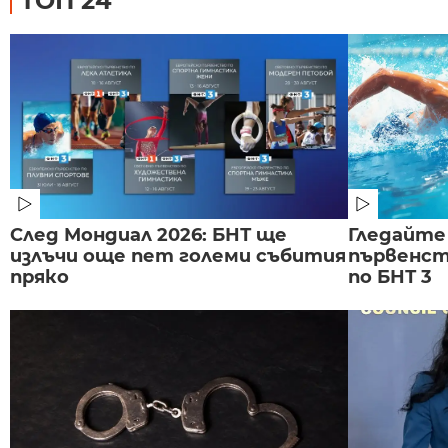
ТОП 24
След Мондиал 2026: БНТ ще
Гледайте
излъчи още пет големи събития
първенст
пряко
по БНТ 3