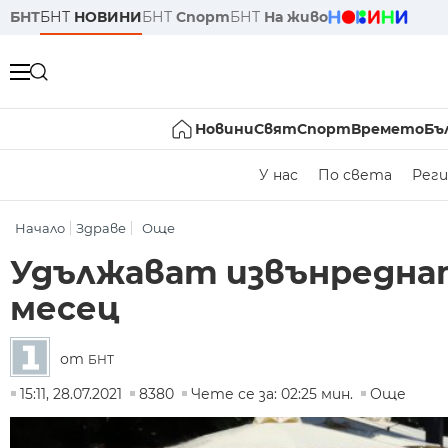
БНТ
БНТ
НОВИНИ
БНТ
Спорт
БНТ
На живо
Новини
Свят
Спорт
Времето
Бъ
У нас
По света
Реги
Начало
Здраве
Още
Удължават извънреднат
месец
от
БНТ
15:11, 28.07.2021
8380
Чете се за: 02:25 мин.
Още