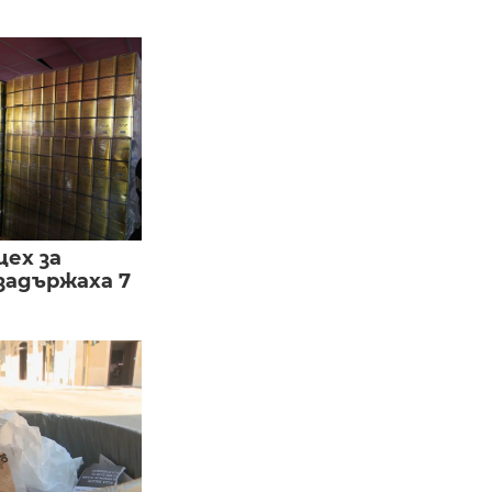
цех за
задържаха 7