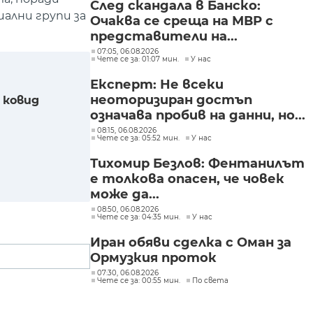
След скандала в Банско:
ални групи за
Очаква се среща на МВР с
представители на...
07:05, 06.08.2026
Чете се за: 01:07 мин.
У нас
Експерт: Не всеки
неоторизиран достъп
 ковид
означава пробив на данни, но...
08:15, 06.08.2026
Чете се за: 05:52 мин.
У нас
Тихомир Безлов: Фентанилът
е толкова опасен, че човек
може да...
08:50, 06.08.2026
Чете се за: 04:35 мин.
У нас
Иран обяви сделка с Оман за
Ормузкия проток
07:30, 06.08.2026
Чете се за: 00:55 мин.
По света