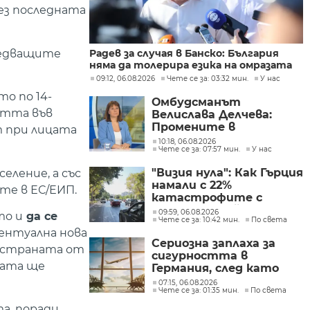
рез последната
ледващите
Радев за случая в Банско: България
няма да толерира езика на омразата
09:12, 06.08.2026
Чете се за: 03:32 мин.
У нас
то по 14-
Омбудсманът
стта във
Велислава Делчева:
Промените в
т при лицата
трудовото
10:18, 06.08.2026
Чете се за: 07:57 мин.
У нас
законодателство не
могат да се правят
"Визия нула": Как Гърция
еление, а със
през бюджета
намали с 22%
те в ЕС/ЕИП.
катастрофите с
фатален край по
09:59, 06.08.2026
то и
да се
Чете се за: 10:42 мин.
По света
пътищата в страната
ентуална нова
Сериозна заплаха за
а страната от
сигурността в
ната ще
Германия, след като
дрон беше намерен на
07:15, 06.08.2026
Чете се за: 01:35 мин.
По света
летището в Лайпциг
а, поради