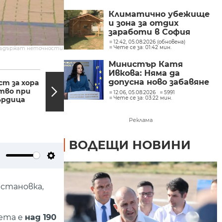
Климатично убежище
и зона за отдих
заработи в София
12:42, 05.08.2026 (обновена)
Чете се за: 01:42 мин.
съдържат неточности.
Министър Катя
12:04, 28.07.2021
09:53,
Ивкова: Няма да
допусна ново забавяне
ст за хора
Спор в Народното
на договора за
тво при
събрание за състава
12:06, 05.08.2026
5991
Чете се за: 03:22 мин.
ърдица
на бъдещия кабинет
преместването на
държавната
психиатрия
Реклама
ВОДЕЩИ НОВИНИ
ute
Settings
становка,
вета е
над 190