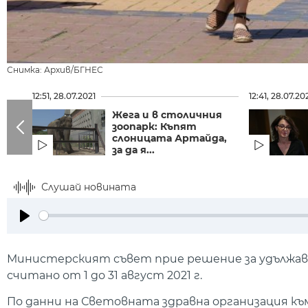
Снимка: Архив/БГНЕС
12:51, 28.07.2021
12:41, 28.07.20
Жега и в столичния
зоопарк: Къпят
слоницата Артайда,
за да я...
Слушай новината
Play
Министерският съвет прие решение за удължава
считано от 1 до 31 август 2021 г.
По данни на Световната здравна организация към