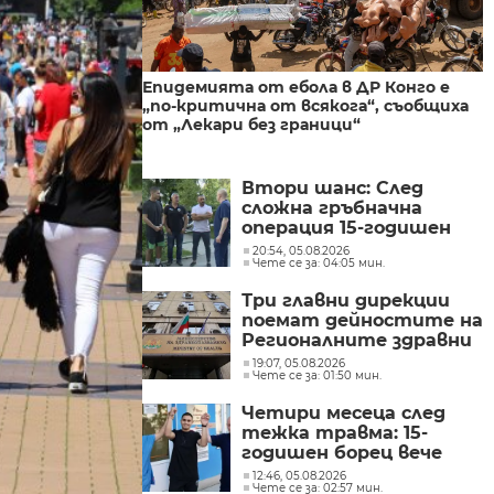
Епидемията от ебола в ДР Конго е
„по-критична от всякога“, съобщиха
от „Лекари без граници“
Втори шанс: След
сложна гръбначна
операция 15-годишен
състезател по борба
20:54, 05.08.2026
Чете се за: 04:05 мин.
отново е на крака
Три главни дирекции
поемат дейностите на
Регионалните здравни
инспекции
19:07, 05.08.2026
Чете се за: 01:50 мин.
Четири месеца след
тежка травма: 15-
годишен борец вече
ходи сам и се
12:46, 05.08.2026
Чете се за: 02:57 мин.
възстановява успешно