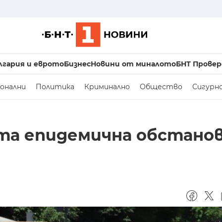
лгария и еврото
Бизнес
Новини от миналото
БНТ Провер
онални
Политика
Криминално
Общество
Сигурн
а епидемична обстанов