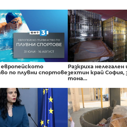
 европейското
Разкриха нелегален 
во по плувни спортове
зехтин край София, 
тона...