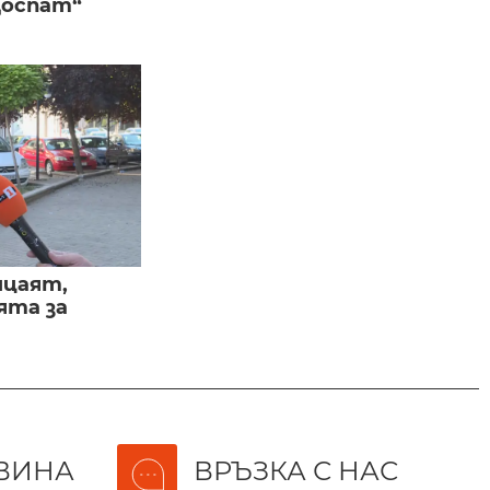
Доспат“
ицаят,
ята за
ВИНА
ВРЪЗКА С НАС