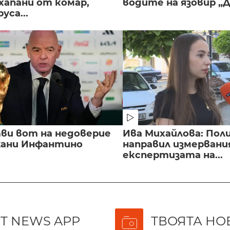
хапани от комар,
водите на язовир „
уса...
ви вот на недоверие
Ива Михайлова: Пол
ани Инфантино
направил измервани
експертизата на...
T NEWS APP
ТВОЯТА НО