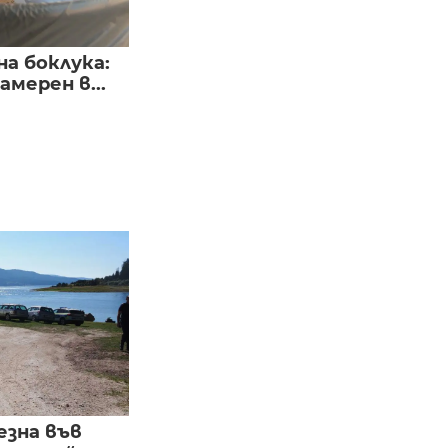
а боклука:
мерен в...
езна във