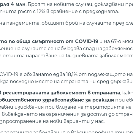
рля 4 млн
. Броят на новите случаи, докладвани п
е отчита ръст с 12% в сравнение с предходната.
 на пандемията, общият брой на случаите през с
ясто по обща смъртност от COVID-19
и на 67-о мяс
ние на случаите се наблюдава спад на заболяемо
се отчита нарастване на 14-дневната заболяемос
COVID-19 е обхванато едва 18,1% от подлежащото нас
ежда последно място на страната ни сред държави
 в регистрираната заболяемост в страната
, как
общественото здравеопазване за реакция
при ев
равни изисквания при влизане на територията н
и въвеждането на ограничения за достъп до стра
зпространение на нови варианти у нас.
с заразните заболявания е ваксинопрофилактикат