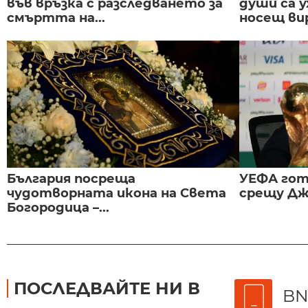
във връзка с разследването за
души са у
смъртта на...
носещ вир
България посреща
УЕФА гот
чудотворната икона на Света
срещу Дж
Богородица –...
ПОСЛЕДВАЙТЕ НИ В
BN