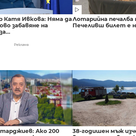
 Катя Ивкова: Няма да
Лотарийна печалба н
ово забавяне на
Печеливш билет е на
а...
Реклама
нтарджиев: Ако 200
38-годишен мъж изч