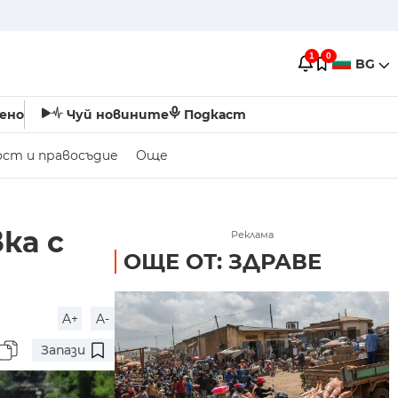
1
0
BG
ено
Чуй новините
Подкаст
ост и правосъдие
Още
ка с
Реклама
ОЩЕ ОТ: ЗДРАВЕ
A+
A-
Запази