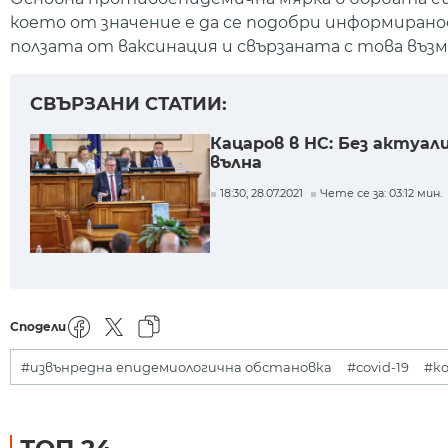
което от значение е да се подобри информирано
ползата от ваксинация и свързаната с това въз
СВЪРЗАНИ СТАТИИ:
Кацаров в НС: Без актуал
вълна
18:30, 28.07.2021
Чете се за: 03:12 мин.
Сподели
#извънредна епидемиологична обстановка
#covid-19
#к