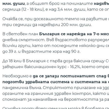
млн. души
, а общият брой на починалите
надхвъ
седмица (12 - 18 юли), е над 3,4 млн. души, като с
Очаква се, при досегашното темпо на развитие
три седмици да надхвърли 200 млн. души.
В световен план
България се нарежда на 7-о м
дневна смъртност. Във възрастовото разпределе
всички групи, като от последните няколко дни 
до 39 г. и възрастните хора над 90 г.
До 18 юли в България с първа доза ваксина срещу 
завършен ваксинационен курс - 16,2%, което отр
Необходимо е
да се запази постигнатият спад
подготви здравната система и системата на 
пандемична вълна. Стриктното прилагане на зд
органите на граничния здравен контрол, както 
спомогнат за намаляване на вероятността за ра
Основна противоепидемична мярка в борбата съ