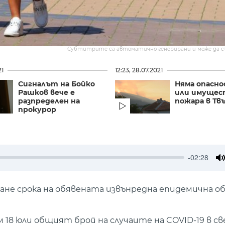
Субтитрите са автоматично генерирани и може да 
21
12:23, 28.07.2021
Сигналът на Бойко
Няма опасно
Рашков вече е
или имущес
разпределен на
пожара в Тв
прокурор
-02:28
M
не срока на обявената извънредна епидемична об
 18 юли общият брой на случаите на COVID-19 в с