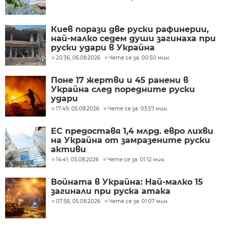
Киев порази две руски рафинерии,
най-малко седем души загинаха при
руски удари в Украйна
20:36, 06.08.2026
Чете се за: 00:50 мин.
Поне 17 жертви и 45 ранени в
Украйна след поредните руски
удари
17:49, 05.08.2026
Чете се за: 03:57 мин.
ЕС предоставя 1,4 млрд. евро лихви
на Украйна от замразените руски
активи
14:41, 05.08.2026
Чете се за: 01:12 мин.
Войната в Украйна: Най-малко 15
загинали при руска атака
07:56, 05.08.2026
Чете се за: 01:07 мин.