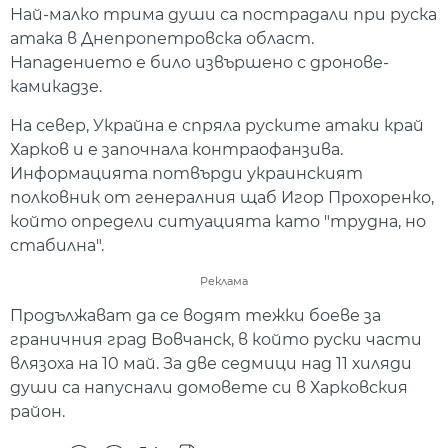
Най-малко трима души са пострадали при руска
атака в Днепропетровска област.
Нападението е било извършено с дронове-
камикадзе.
На север, Украйна е спряла руските атаки край
Харков и е започнала контраофанзива.
Информацията потвърди украинският
полковник от генералния щаб Игор Прохоренко,
който определи ситуацията като "трудна, но
стабилна".
Реклама
Продължават да се водят тежки боеве за
граничния град Вовчанск, в който руски части
влязоха на 10 май. За две седмици над 11 хиляди
души са напуснали домовете си в Харковския
район.