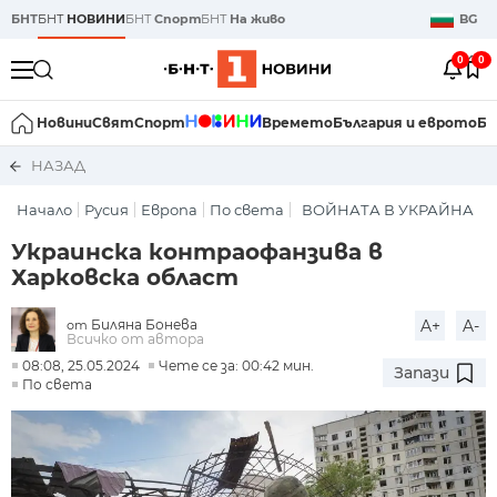
БНТ
БНТ
НОВИНИ
БНТ
Спорт
БНТ
На живо
BG
0
0
Новини
Свят
Спорт
Времето
България и еврото
Би
НАЗАД
Начало
Русия
Европа
По света
ВОЙНАТА В УКРАЙНА
Украинска контраофанзива в
Харковска област
Биляна Бонева
A+
A-
от
Всичко от автора
08:08, 25.05.2024
Чете се за: 00:42 мин.
Запази
По света