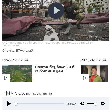
Субтитрите са автоматично генерирани и може да съдържат
неточности.
Снимка: БТА/Архив
07:45, 25.05.2024
20:31, 24.05.2024
Почти без валежи в
съботния ден
Слушай новината
-00:42
Play
Mute
Setti