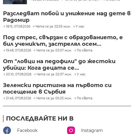
Разследват побой и унижение над дете в
Радомир
18:15, 07.08.2026
Чете се за: 02:55 мин.
У нас
Под стрес, свързан с образованието, е
бил ученикът, застрелял осем...
19:48, 07.08.2026
Чете се за: 03:07 мин.
По света
От "ловци на педофили" до жестоки
убийци: Кога децата се...
20:10, 07.08.2026
Чете се за: 02:37 мин.
У нас
Зеленски пристигна на първото си
посещение в Сърбия
21:46, 07.08.2026
Чете се за: 00:25 мин.
По света
ПОСЛЕДВАЙТЕ НИ В
Facebook
Instagram