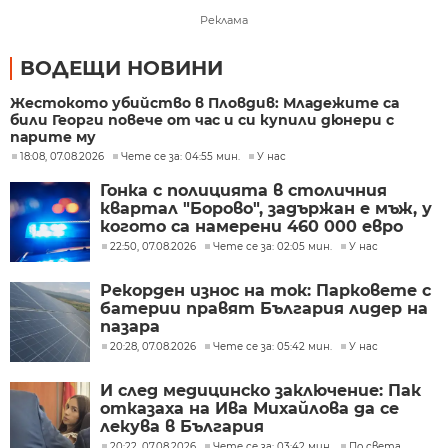
Реклама
ВОДЕЩИ НОВИНИ
Жестокото убийство в Пловдив: Младежите са
били Георги повече от час и си купили дюнери с
парите му
18:08, 07.08.2026
Чете се за: 04:55 мин.
У нас
Гонка с полицията в столичния
квартал "Борово", задържан е мъж, у
когото са намерени 460 000 евро
22:50, 07.08.2026
Чете се за: 02:05 мин.
У нас
Рекорден износ на ток: Парковете с
батерии правят България лидер на
пазара
20:28, 07.08.2026
Чете се за: 05:42 мин.
У нас
И след медицинско заключение: Пак
отказаха на Ива Михайлова да се
лекува в България
20:22, 07.08.2026
Чете се за: 03:42 мин.
По света