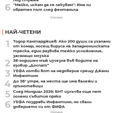
6
"Майко, искам да се лекувам": Има ли
обратен път след фентанила
Реклама
НАЙ-ЧЕТЕНИ
1
Тодор Кантарджиев: Ако 200 души са ухапани
от комар, носещ вируса на Западнонилската
треска, един развива тежко усложнение,
засягащо мозъка
2
38-годишен мъж изчезна във водите на
язовир „Доспат“
3
УЕФА готви вот на недоверие срещу Джани
Инфантино
4
До 38° утре, на места ще има валежи и
гръмотевици
5
След Мондиал 2026: БНТ излъчва още пет
големи събития пряко
6
УЕФА поздрави Инфантино, но свали
доверието си от ФИФА
Реклама