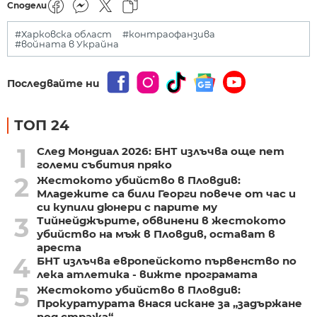
Сподели
#Харковска област
#контраофанзива
#войната в Украйна
Последвайте ни
ТОП 24
1
След Мондиал 2026: БНТ излъчва още пет
големи събития пряко
2
Жестокото убийство в Пловдив:
Младежите са били Георги повече от час и
си купили дюнери с парите му
3
Тийнейджърите, обвинени в жестокото
убийство на мъж в Пловдив, остават в
ареста
4
БНТ излъчва европейското първенство по
лека атлетика - вижте програмата
5
Жестокото убийство в Пловдив:
Прокуратурата внася искане за „задържане
под стража“