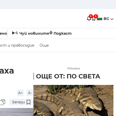
0
0
BG
ено
Чуй новините
Подкаст
ост и правосъдие
Още
аха
Реклама
ОЩЕ ОТ: ПО СВЕТА
A+
A-
Запази