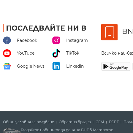
ПОСЛЕДВАЙТЕ НИ В
BN
Facebook
Instagram
Всичко най-в
YouTube
TikTok
Google News
LinkedIn
Общи условия за ползване
Обратна връзка
СЕМ
ECPT
Поли
Гледайте новините за деня на БНТ в Метрото