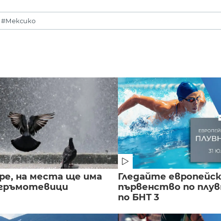
#Мексико
ре, на места ще има
Гледайте европейс
 гръмотевици
първенство по плу
по БНТ 3