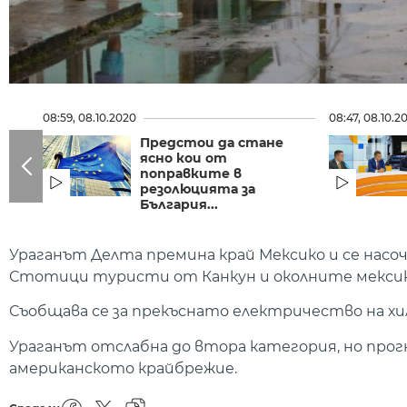
08:59, 08.10.2020
08:47, 08.10.2
Предстои да стане
ясно кои от
поправките в
резолюцията за
България...
Ураганът Делта премина край Мексико и се насо
Стотици туристи от Канкун и околните мексика
Съобщава се за прекъснато електричество на хи
Ураганът отслабна до втора категория, но прогн
американското крайбрежие.