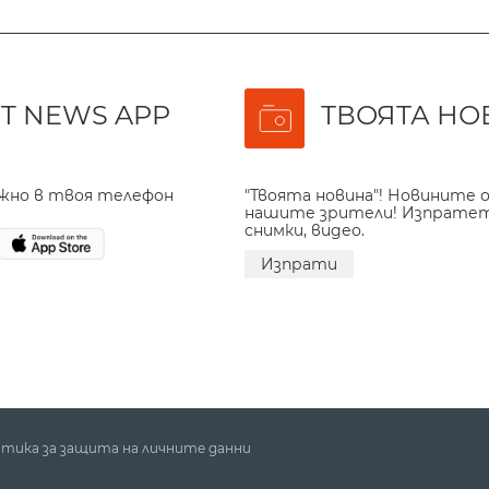
T NEWS APP
ТВОЯТА НО
ажно в твоя телефон
"Твоята новина"! Новините о
нашите зрители! Изпрате
снимки, видео.
Изпрати
тика за защита на личните данни