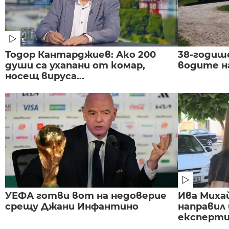
Тодор Кантарджиев: Ако 200
38-годиш
души са ухапани от комар,
водите н
носещ вируса...
УЕФА готви вот на недоверие
Ива Миха
срещу Джани Инфантино
направил
експертиз