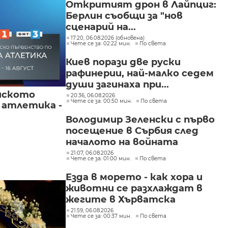
Откритият дрон в Лайпциг:
Берлин съобщи за "нов
сценарий на...
17:20, 06.08.2026 (обновена)
Чете се за: 02:22 мин.
По света
Киев порази две руски
рафинерии, най-малко седем
души загинаха при...
йското
20:36, 06.08.2026
Чете се за: 00:50 мин.
По света
 атлетика -
Володимир Зеленски с първо
посещение в Сърбия след
началото на войната
21:07, 06.08.2026
Чете се за: 01:00 мин.
По света
Езда в морето - как хора и
животни се разхлаждат в
жегите в Хърватска
21:59, 06.08.2026
Чете се за: 00:37 мин.
По света