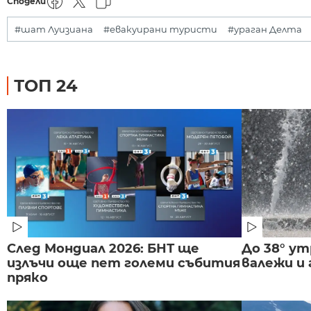
Сподели
#шат Луизиана
#евакуирани туристи
#ураган Делта
ТОП 24
След Мондиал 2026: БНТ ще
До 38° ут
излъчи още пет големи събития
валежи и
пряко