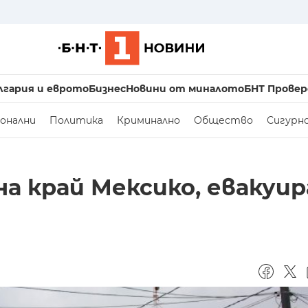
лгария и еврото
Бизнес
Новини от миналото
БНТ Провер
онални
Политика
Криминално
Общество
Сигурн
а край Мексико, евакуир