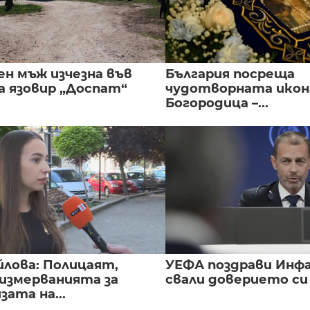
ен мъж изчезна във
България посреща
а язовир „Доспат“
чудотворната икон
Богородица –...
йлова: Полицаят,
УЕФА поздрави Инфа
 измерванията за
свали доверието с
ата на...