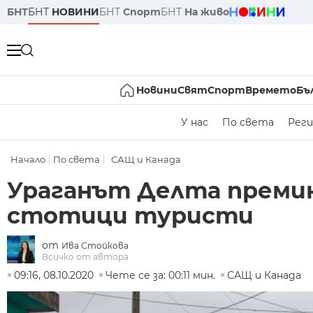
БНТ
БНТ
НОВИНИ
БНТ
Спорт
БНТ
На живо
Новини
Свят
Спорт
Времето
Бъ
У нас
По света
Реги
Начало
По света
САЩ и Канада
Ураганът Делта премин
стотици туристи
от
Ива Стойкова
Всичко от автора
09:16, 08.10.2020
Чете се за: 00:11 мин.
САЩ и Канада