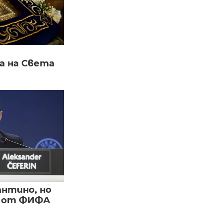
а на Света
нтино, но
и от ФИФА