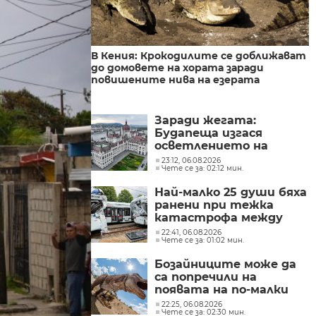
В Кения: Крокодилите се доближават
до домовете на хората заради
повишените нива на езерата
Заради жегата:
Будапеща изгася
осветлението на
историческите си
23:12, 06.08.2026
Чете се за: 02:12 мин.
забележителности, за
да пести енергия
Най-малко 25 души бяха
ранени при тежка
катастрофа между
трамваи в западната
22:41, 06.08.2026
Чете се за: 01:02 мин.
част на Германия
Бозайниците може да
са попречили на
появата на по-малки
като размер динозаври
22:25, 06.08.2026
Чете се за: 02:30 мин.