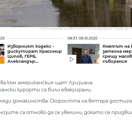
Субтитрите са автоматично генерирани и може да 
020
08:37, 08.10.2020
Изборният кодекс -
Кметът на 
дискутират Красимир
затегна ме
Ципов, ГЕРБ,
срещу масо
Александър...
събирания
чва към американския щат Луизиана.
нски курорти са били евакуирани.
ляди домакинства. Скоростта на вятъра достига 1
озите са отново да се увеличи, докато се придви