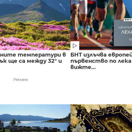
лните температури в
БНТ излъчва европе
к ще са между 32° и
първенство по лека
вижте...
Реклама