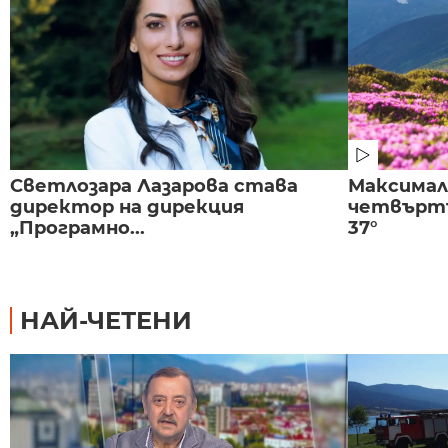
Светлозара Лазарова става
Максима
директор на дирекция
четвъртъ
„Програмно...
37°
НАЙ-ЧЕТЕНИ