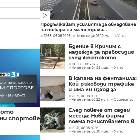
Продължават усилията за овладяване
на пожара на магистрала...
22:53, 06.08.2026
Чете се за: 03:10 мин.
У нас
Бдение в Кричим с
надежда за правосъдие
след жестокото
убийство на млад мъж
18:10, 06.08.2026
Чете се за: 04:25 мин.
У нас
в Пловдив от
тийнейджъри
В капана на фентанила:
Кой ръководи трафика
и има ли изход за
пристрастените?
20:21, 06.08.2026
Чете се за: 05:22 мин.
Общество
След повече от седем
кото
месеца: Нова фирма
вни спортове
поема почистването в
столичните райони
20:31, 06.08.2026
Чете се за: 02:30 мин.
У нас
"Слатина", "Подуяне" и
"Изгрев"