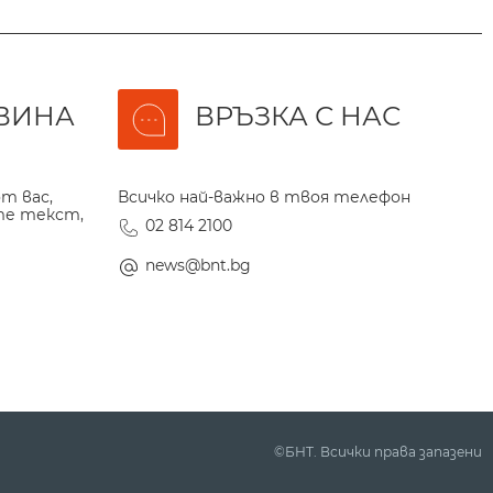
ВИНА
ВРЪЗКА С НАС
т вас,
Всичко най-важно в твоя телефон
те текст,
02 814 2100
news@bnt.bg
©БНТ. Всички права запазени