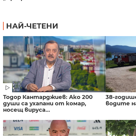
НАЙ-ЧЕТЕНИ
Тодор Кантарджиев: Ако 200
38-годиш
души са ухапани от комар,
водите н
носещ вируса...