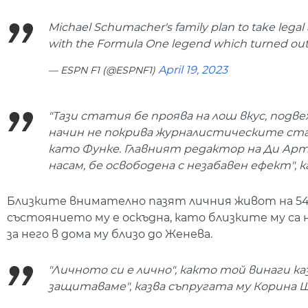
Michael Schumacher's family plan to take legal
with the Formula One legend which turned out 
April 19, 2023
— ESPN F1 (@ESPNF1)
"Тази статия бе проява на лош вкус, подв
начин не покрива журналистическите ст
като Функе. Главният редактор на Ди Артю
насам, бе освободена с незабавен ефект", к
Близките внимателно пазят личния живот на 5
състоянието му е оскъдна, като близките му са
за него в дома му близо до Женева.
"Личното си е лично", както той винаги ка
защитаваме", казва съпругата му Корина Ш