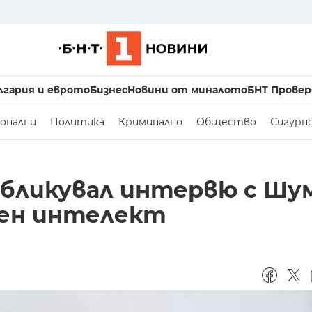
лгария и еврото
Бизнес
Новини от миналото
БНТ Провер
онални
Политика
Криминално
Общество
Сигурн
убликувал интервю с Шум
вен интелект