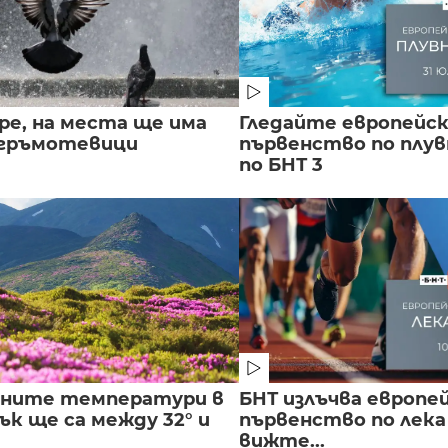
ре, на места ще има
Гледайте европейс
 гръмотевици
първенство по плу
по БНТ 3
лните температури в
БНТ излъчва европе
к ще са между 32° и
първенство по лека
вижте...