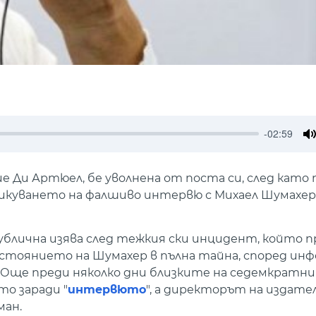
-02:59
M
е Ди Артюел, бе уволнена от поста си, след като 
ликуването на фалшиво интервю с Михаел Шумахер
ублична изява след тежкия ски инцидент, който 
 състоянието на Шумахер в пълна тайна, според и
е. Още преди няколко дни близките на седемкратн
то заради "
интервюто
", а директорът на издате
ман.