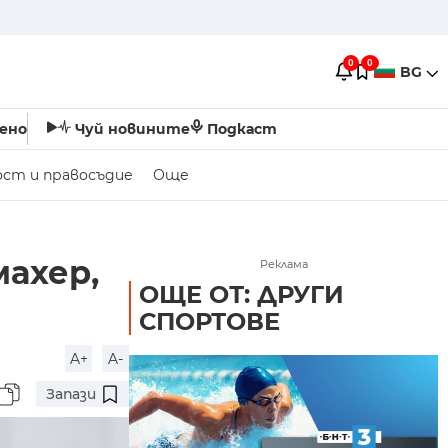
0
0
BG
ено
Чуй новините
Подкаст
ост и правосъдие
Още
ахер,
Реклама
ОЩЕ ОТ: ДРУГИ
СПОРТОВЕ
A+
A-
Запази