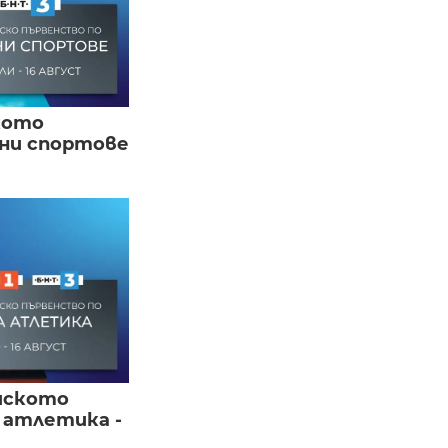
кото
вни спортове
йското
 атлетика -