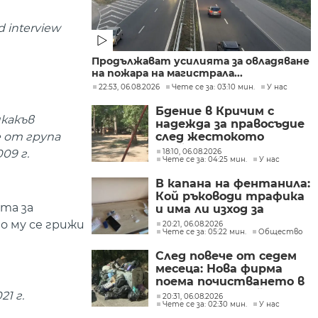
d interview
Продължават усилията за овладяване
на пожара на магистрала...
22:53, 06.08.2026
Чете се за: 03:10 мин.
У нас
Бдение в Кричим с
икакъв
надежда за правосъдие
 от група
след жестокото
убийство на млад мъж
09 г.
18:10, 06.08.2026
Чете се за: 04:25 мин.
У нас
в Пловдив от
тийнейджъри
В капана на фентанила:
Кой ръководи трафика
та за
и има ли изход за
пристрастените?
о му се грижи
20:21, 06.08.2026
Чете се за: 05:22 мин.
Общество
След повече от седем
месеца: Нова фирма
поема почистването в
столичните райони
1 г.
20:31, 06.08.2026
Чете се за: 02:30 мин.
У нас
"Слатина", "Подуяне" и