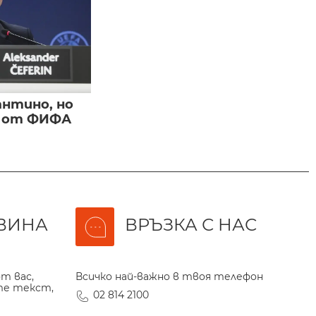
нтино, но
и от ФИФА
ВИНА
ВРЪЗКА С НАС
т вас,
Всичко най-важно в твоя телефон
те текст,
02 814 2100