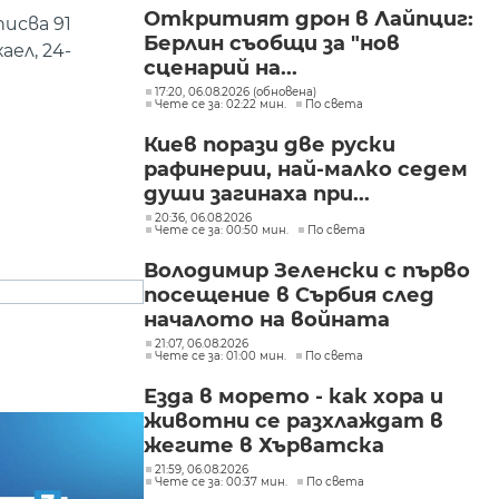
"Изгрев"
Откритият дрон в Лайпциг:
исва 91
Берлин съобщи за "нов
аел, 24-
сценарий на...
17:20, 06.08.2026 (обновена)
Чете се за: 02:22 мин.
По света
Киев порази две руски
рафинерии, най-малко седем
души загинаха при...
20:36, 06.08.2026
Чете се за: 00:50 мин.
По света
Володимир Зеленски с първо
посещение в Сърбия след
началото на войната
21:07, 06.08.2026
Чете се за: 01:00 мин.
По света
Езда в морето - как хора и
животни се разхлаждат в
жегите в Хърватска
21:59, 06.08.2026
Чете се за: 00:37 мин.
По света