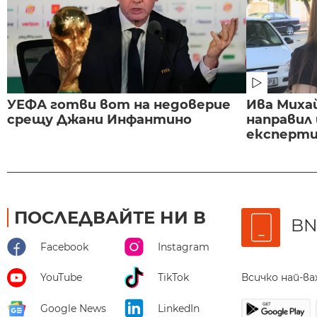
УЕФА готви вот на недоверие
Ива Миха
срещу Джани Инфантино
направил
експертиз
ПОСЛЕДВАЙТЕ НИ В
BN
Facebook
Instagram
Всичко най-в
YouTube
TikTok
Google News
LinkedIn