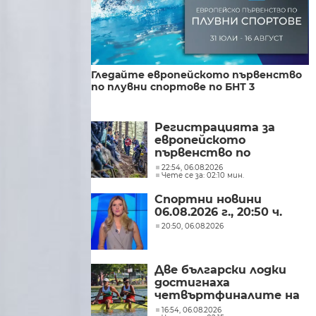
Гледайте европейското първенство
по плувни спортове по БНТ 3
Регистрацията за
европейското
първенство по
спускане на Витоша
22:54, 06.08.2026
Чете се за: 02:10 мин.
приключи
Спортни новини
06.08.2026 г., 20:50 ч.
20:50, 06.08.2026
Две български лодки
достигнаха
четвъртфиналите на
световното
16:54, 06.08.2026