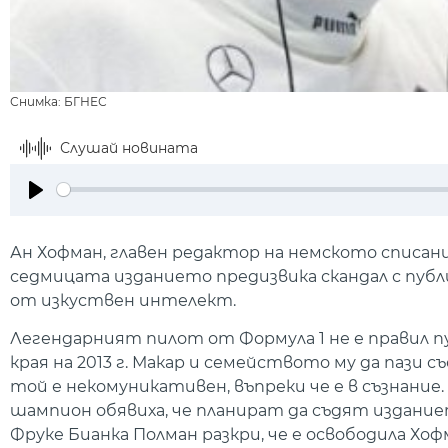
Снимка: БГНЕС
Слушай новината
Play
Ан Хофман, главен редактор на немското списани
седмицата изданието предизвика скандал с пуб
от изкуствен интелект.
Легендарният пилот от Формула 1 не е правил п
края на 2013 г. Макар и семейството му да пази
той е некомуникативен, въпреки че е в съзнани
шампион обявиха, че планират да съдят издание
Фруке Бианка Полман разкри, че е освободила Хоф