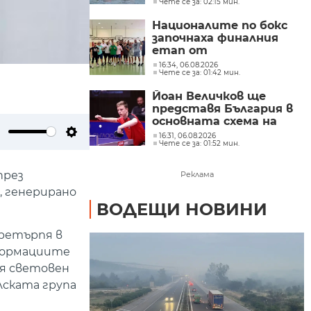
Чете се за: 02:15 мин.
първенство по гребане
в Пловдив
Националите по бокс
започнаха финалния
етап от
подготовката за
16:34, 06.08.2026
Чете се за: 01:42 мин.
европейското
първенство в София
Йоан Величков ще
представя България в
основната схема на
WTT Contender
16:31, 06.08.2026
ute
Settings
Чете се за: 01:52 мин.
Panagyurishte 2026
през
Реклама
, генерирано
ВОДЕЩИ НОВИНИ
претърпя в
нформациите
ия световен
лската група