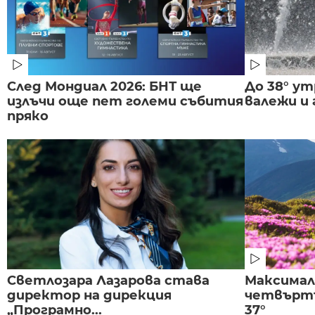
След Мондиал 2026: БНТ ще
До 38° ут
излъчи още пет големи събития
валежи и
пряко
Светлозара Лазарова става
Максима
директор на дирекция
четвъртъ
„Програмно...
37°