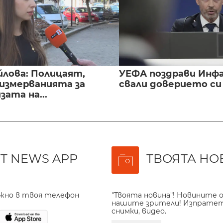
йлова: Полицаят,
УЕФА поздрави Инфа
 измерванията за
свали доверието с
ата на...
T NEWS APP
ТВОЯТА НО
ажно в твоя телефон
"Твоята новина"! Новините о
нашите зрители! Изпрате
снимки, видео.