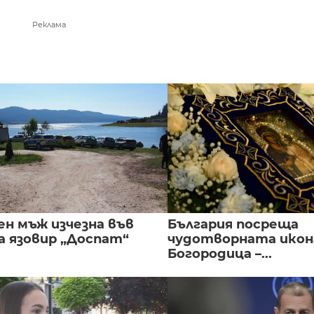
Реклама
ен мъж изчезна във
България посреща
а язовир „Доспат“
чудотворната икон
Богородица –...