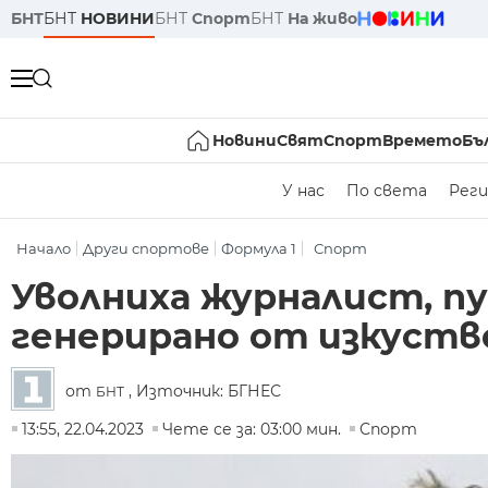
БНТ
БНТ
НОВИНИ
БНТ
Спорт
БНТ
На живо
Новини
Свят
Спорт
Времето
Бъ
У нас
По света
Реги
Начало
Други спортове
Формула 1
Спорт
Уволниха журналист, п
генерирано от изкуст
от
, Източник: БГНЕС
БНТ
13:55, 22.04.2023
Чете се за: 03:00 мин.
Спорт