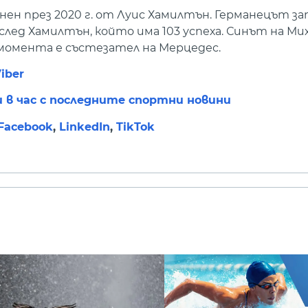
ен през 2020 г. от Луис Хамилтън. Германецът зап
след Хамилтън, който има 103 успеха. Синът на Мих
 момента е състезател на Мерцедес.
iber
и в час с последните спортни новини
Facebook
,
LinkedIn
,
TikTok