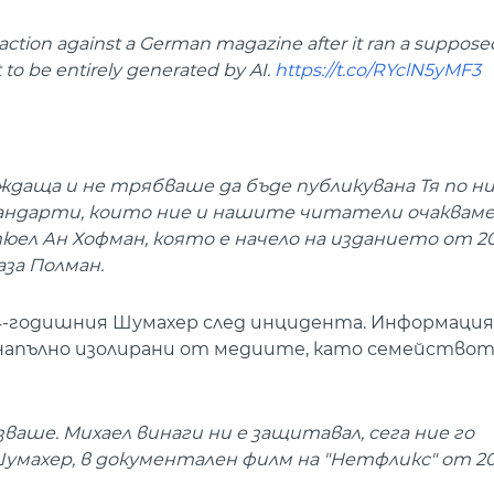
 action against a German magazine after it ran a suppose
to be entirely generated by AI.
https://t.co/RYclN5yMF3
еждаща и не трябваше да бъде публикувана Тя по н
андарти, които ние и нашите читатели очакваме
ел Ан Хофман, която е начело на изданието от 20
аза Полман.
4-годишния Шумахер след инцидента. Информация
 напълно изолирани от медиите, като семействот
зваше. Михаел винаги ни е защитавал, сега ние го
умахер, в документален филм на "Нетфликс" от 202