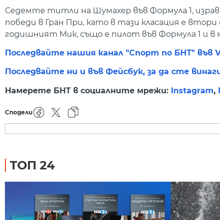
Седемте титли на Шумахер във Формула 1, изравн
победи в Гран При, като в тази класация е втори 
годишният Мик, също е пилот във Формула 1 и в
Последвайте нашия канал "Спорт по БНТ" във V
Последвайте ни и във Фейсбук, за да сте винаг
Намерете БНТ в социалните мрежи:
Instagram
,
Сподели
ТОП 24