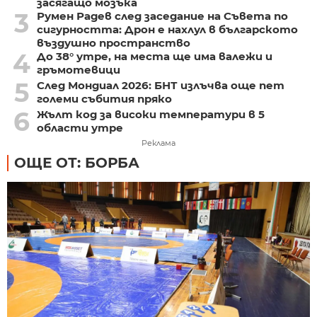
засягащо мозъка
3
Румен Радев след заседание на Съвета по
сигурността: Дрон е нахлул в българското
въздушно пространство
4
До 38° утре, на места ще има валежи и
гръмотевици
5
След Мондиал 2026: БНТ излъчва още пет
големи събития пряко
6
Жълт код за високи температури в 5
области утре
Реклама
ОЩЕ ОТ: БОРБА