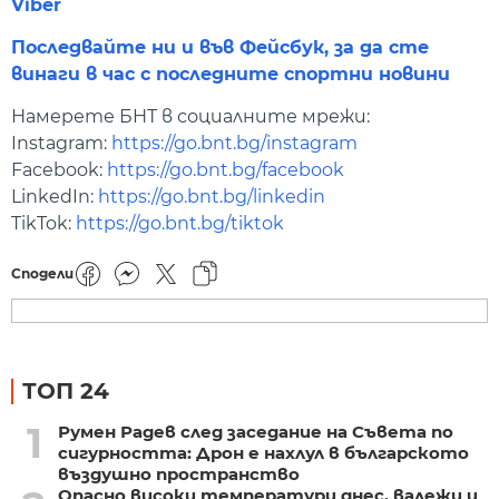
Viber
Последвайте ни и във Фейсбук, за да сте
винаги в час с последните спортни новини
Намерете БНТ в социалните мрежи:
Instagram:
https://go.bnt.bg/instagram
Facebook:
https://go.bnt.bg/facebook
LinkedIn:
https://go.bnt.bg/linkedin
TikTok:
https://go.bnt.bg/tiktok
Сподели
ТОП 24
1
Румен Радев след заседание на Съвета по
сигурността: Дрон е нахлул в българското
въздушно пространство
Опасно високи температури днес, валежи и