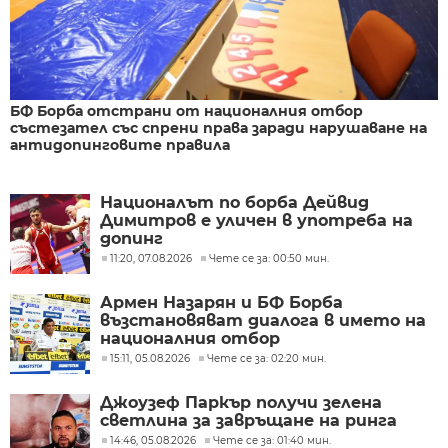
БФ Борба отстрани от националния отбор
състезател със спрени права заради нарушаване на
антидопинговите правила
Националът по борба Дейвид
Димитров е уличен в употреба на
допинг
11:20, 07.08.2026
Чете се за: 00:50 мин.
Армен Назарян и БФ Борба
възстановяват диалога в името на
националния отбор
15:11, 05.08.2026
Чете се за: 02:20 мин.
Джоузеф Паркър получи зелена
светлина за завръщане на ринга
14:46, 05.08.2026
Чете се за: 01:40 мин.