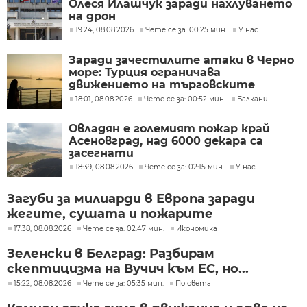
Олеся Илашчук заради нахлуването
на дрон
19:24, 08.08.2026
Чете се за: 00:25 мин.
У нас
Заради зачестилите атаки в Черно
море: Турция ограничава
движението на търговските
кораби
18:01, 08.08.2026
Чете се за: 00:52 мин.
Балкани
Овладян е големият пожар край
Асеновград, над 6000 декара са
засегнати
18:39, 08.08.2026
Чете се за: 02:15 мин.
У нас
Загуби за милиарди в Европа заради
жегите, сушата и пожарите
17:38, 08.08.2026
Чете се за: 02:47 мин.
Икономика
Зеленски в Белград: Разбирам
скептицизма на Вучич към ЕС, но...
15:22, 08.08.2026
Чете се за: 05:35 мин.
По света