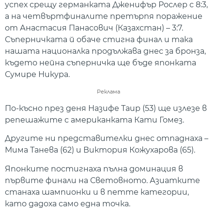
успех срещу германката Дженифър Рослер с 8:3,
а на четвъртфиналите претърпя поражение
от Анастасия Панасович (Казахстан) – 3:7.
Съперничката й обаче стигна финал и така
нашата националка продължава днес за бронза,
където нейна съперничка ще бъде японката
Сумире Никура.
Реклама
По-късно през деня Назифе Таир (53) ще излезе в
репешажите с американката Кати Гомез.
Другите ни представителки днес отпаднаха –
Мима Танева (62) и Виктория Кожухарова (65).
Японките постигнаха пълна доминация в
първите финали на Световното. Азиатките
станаха шампионки и в петте категории,
като дадоха само една точка.