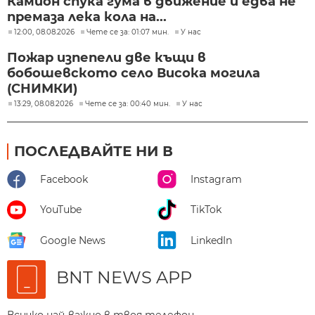
Камион спука гума в движение и едва не
премаза лека кола на...
12:00, 08.08.2026
Чете се за: 01:07 мин.
У нас
Пожар изпепели две къщи в
бобошевското село Висока могила
(СНИМКИ)
13:29, 08.08.2026
Чете се за: 00:40 мин.
У нас
ПОСЛЕДВАЙТЕ НИ В
Facebook
Instagram
YouTube
TikTok
Google News
LinkedIn
BNT NEWS APP