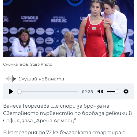
Снимка: БФБ, Start-Photo
Слушай новината
-02:35
Play
Mute
Setti
Ванеса Георгиева ще спори за бронза на
Световното първенство по борба за девойки в
София, зала „Арена Армеец“.
В категория до 72 кг българката стартира с