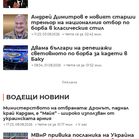
Андрей Димитров е новият старши
треньор на националния отбор по
борба в класическия стил
11:23, 03.08.2026
Чете се за: 02:42 мин.
Двама българи на репешажи
световното по борба за кадети в
Баку
08:34, 01.08.2026
Чете се за: 01:52 мин.
Реклама
ВОДЕЩИ НОВИНИ
Министерството на отбраната: Дронът, паднал
край Кардам, е “Майя” - широко използван от
украинската армия
17:23, 08.08.2026
Чете се за: 01:17 мин.
У нас
МВнР привика посланика на Украйна