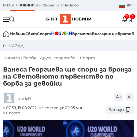
БНТ
БНТ
НОВИНИ
БНТ
Спорт
БНТ
На живо
BG
3
0
Новини
Свят
Спорт
Времето
България и еврото
Би
НАЗАД
Начало
Борба
Други спортове
Спорт
Ванеса Георгиева ще спори за бронза
на Световното първенство по
борба за девойки
A+
A-
БНТ
от
07:59, 19.08.2022
Чете се за: 02:05 мин.
Запази
Спорт