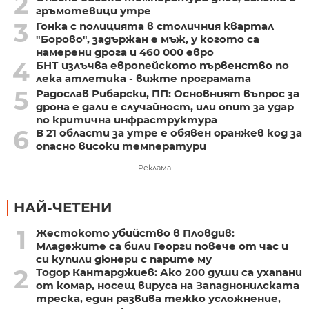
2
гръмотевици утре
3
Гонка с полицията в столичния квартал
"Борово", задържан е мъж, у когото са
намерени дрога и 460 000 евро
4
БНТ излъчва европейското първенство по
лека атлетика - вижте програмата
5
Радослав Рибарски, ПП: Основният въпрос за
дрона е дали е случайност, или опит за удар
по критична инфраструктура
6
В 21 области за утре е обявен оранжев код за
опасно високи температури
Реклама
НАЙ-ЧЕТЕНИ
1
Жестокото убийство в Пловдив:
Младежите са били Георги повече от час и
си купили дюнери с парите му
2
Тодор Кантарджиев: Ако 200 души са ухапани
от комар, носещ вируса на Западнонилската
треска, един развива тежко усложнение,