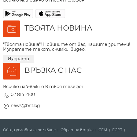
Всичко най-важно в твоя телефон
ТВОЯТА НОВИНА
"Твоята новина"! Новините от вас, нашите зрители!
Изпратете текст, снимки, видео.
Изпрати
ВРЪЗКА С НАС
Всичко най-важно в твоя телефон
02 814 2100
news@bnt.bg
Общи условия за ползване
Обратна връзка
СЕМ
ECPT