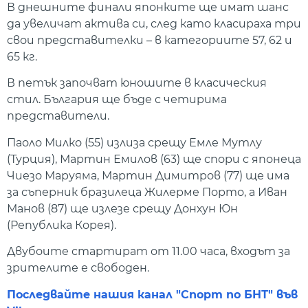
В днешните финали японките ще имат шанс
да увеличат актива си, след като класираха три
свои представителки – в категориите 57, 62 и
65 кг.
В петък започват юношите в класическия
стил. България ще бъде с четирима
представители.
Паоло Милко (55) излиза срещу Емле Мутлу
(Турция), Мартин Емилов (63) ще спори с японеца
Чиезо Маруяма, Мартин Димитров (77) ще има
за съперник бразилеца Жилерме Порто, а Иван
Манов (87) ще излезе срещу Донхун Юн
(Република Корея).
Двубоите стартират от 11.00 часа, входът за
зрителите е свободен.
Последвайте нашия канал "Спорт по БНТ" във