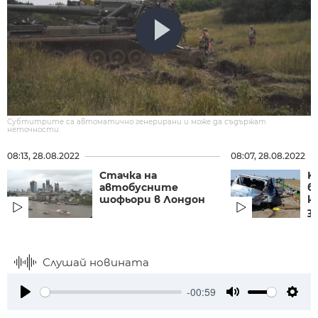
Субтитрите са автоматично генерирани и може да съдържат
неточности.
08:13, 28.08.2022
08:07, 28.08.2022
Стачка на
K
автобусните
б
шофьори в Лондон
к
з
Слушай новината
-00:59
Play
Mute
Setti