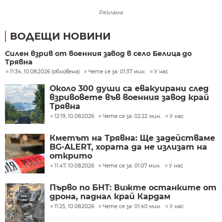
Реклама
ВОДЕЩИ НОВИНИ
Силен взрив от военния завод в село Белица до
Трявна
11:34, 10.08.2026 (обновена)
Чете се за: 01:37 мин.
У нас
Около 300 души са евакуирани след
взривовете във военния завод край
Трявна
12:19, 10.08.2026
Чете се за: 02:22 мин.
У нас
Кметът на Трявна: Ще задействаме
BG-ALERT, хората да не излизат на
открито
11:47, 10.08.2026
Чете се за: 01:07 мин.
У нас
Първо по БНТ: Вижте останките от
дрона, паднал край Кардам
11:25, 10.08.2026
Чете се за: 01:40 мин.
У нас