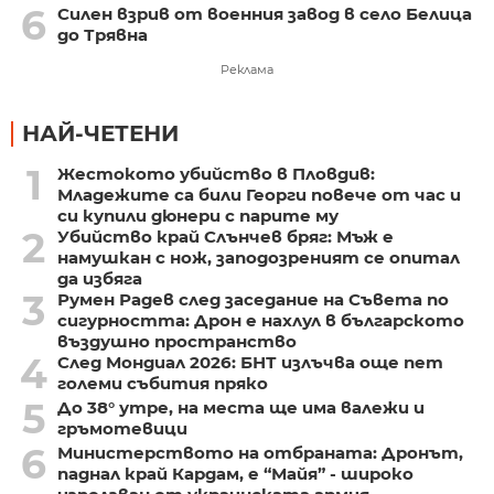
6
Силен взрив от военния завод в село Белица
до Трявна
Реклама
НАЙ-ЧЕТЕНИ
1
Жестокото убийство в Пловдив:
Младежите са били Георги повече от час и
си купили дюнери с парите му
2
Убийство край Слънчев бряг: Мъж е
намушкан с нож, заподозреният се опитал
да избяга
3
Румен Радев след заседание на Съвета по
сигурността: Дрон е нахлул в българското
въздушно пространство
4
След Мондиал 2026: БНТ излъчва още пет
големи събития пряко
5
До 38° утре, на места ще има валежи и
гръмотевици
6
Министерството на отбраната: Дронът,
паднал край Кардам, е “Майя” - широко