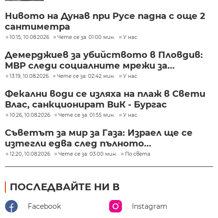
Нивото на Дунав при Русе падна с още 2
сантиметра
10:15, 10.08.2026
Чете се за: 01:00 мин.
У нас
Демерджиев за убийството в Пловдив:
МВР следи социалните мрежи за...
13:19, 10.08.2026
Чете се за: 02:42 мин.
У нас
Фекални води се изляха на плаж в Свети
Влас, санкционират ВиК - Бургас
10:26, 10.08.2026
Чете се за: 01:55 мин.
У нас
Съветът за мир за Газа: Израел ще се
изтегли едва след пълното...
12:20, 10.08.2026
Чете се за: 03:00 мин.
По света
ПОСЛЕДВАЙТЕ НИ В
Facebook
Instagram