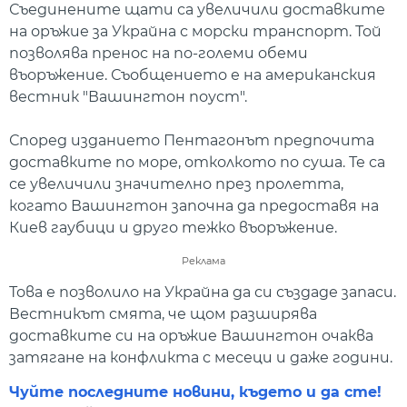
Съединените щати са увеличили доставките
на оръжие за Украйна с морски транспорт. Той
позволява пренос на по-големи обеми
въоръжение. Съобщението е на американския
вестник "Вашингтон поуст".
Според изданието Пентагонът предпочита
доставките по море, отколкото по суша. Те са
се увеличили значително през пролетта,
когато Вашингтон започна да предоставя на
Киев гаубици и друго тежко въоръжение.
Реклама
Това е позволило на Украйна да си създаде запаси.
Вестникът смята, че щом разширява
доставките си на оръжие Вашингтон очаква
затягане на конфликта с месеци и даже години.
Чуйте последните новини, където и да сте!