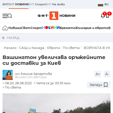
БНТ
БНТ
НОВИНИ
БНТ
Спорт
БНТ
На живо
BG
5
0
Новини
Свят
Спорт
Времето
България и еврото
Би
НАЗАД
Начало
САЩ и Канада
Европа
По света
ВОЙНАТА В УК
Вашингтон увеличава оръжейните
си доставки за Киев
Емилия Запартова
A+
A-
от
Всичко от автора
08:20, 28.08.2022
Чете се за: 00:55 мин.
Запази
По света