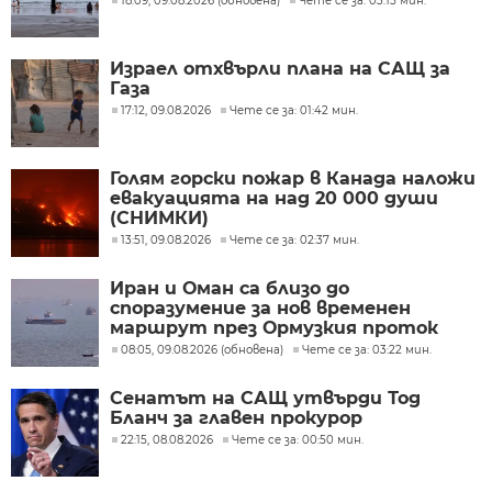
18:09, 09.08.2026 (обновена)
Чете се за: 03:15 мин.
Израел отхвърли плана на САЩ за
Газа
17:12, 09.08.2026
Чете се за: 01:42 мин.
Голям горски пожар в Канада наложи
евакуацията на над 20 000 души
(СНИМКИ)
13:51, 09.08.2026
Чете се за: 02:37 мин.
Иран и Оман са близо до
споразумение за нов временен
маршрут през Ормузкия проток
08:05, 09.08.2026 (обновена)
Чете се за: 03:22 мин.
Сенатът на САЩ утвърди Тод
Бланч за главен прокурор
22:15, 08.08.2026
Чете се за: 00:50 мин.