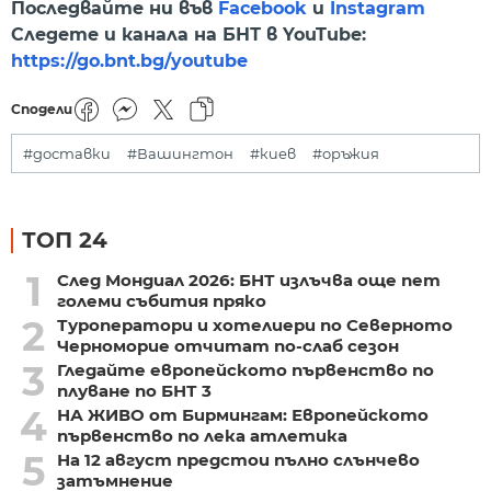
Последвайте ни във
Facebook
и
Instagram
Следете и канала на БНТ в YouTube:
https://go.bnt.bg/youtube
Сподели
#доставки
#Вашингтон
#киев
#оръжия
ТОП 24
1
След Мондиал 2026: БНТ излъчва още пет
големи събития пряко
2
Туроператори и хотелиери по Северното
Черноморие отчитат по-слаб сезон
3
Гледайте европейското първенство по
плуване по БНТ 3
4
НА ЖИВО от Бирмингам: Европейското
първенство по лека атлетика
5
На 12 август предстои пълно слънчево
затъмнение