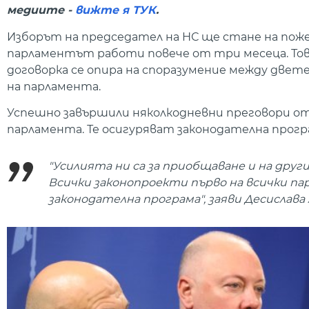
медиите -
вижте я ТУК
.
Изборът на председател на НС ще стане на поже
парламентът работи повече от три месеца. Тов
договорка се опира на споразумение между двет
на парламента.
Успешно завършили няколкодневни преговори о
парламента. Те осигуряват законодателна програ
"Усилията ни са за приобщаване и на дру
Всички законопроекти първо на всички па
законодателна програма", заяви Десислава