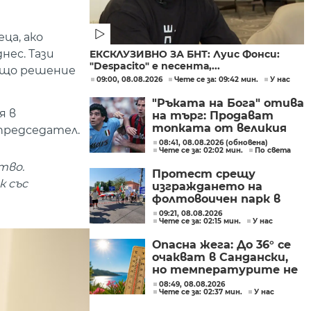
ца, ако
ес. Тази
ЕКСКЛУЗИВНО ЗА БНТ: Луис Фонси:
"Despacito" е песента,...
общо решение
09:00, 08.08.2026
Чете се за: 09:42 мин.
У нас
"Ръката на Бога" отива
я в
на търг: Продават
топката от великия
 председател.
гол на Марадона
08:41, 08.08.2026 (обновена)
Чете се за: 02:02 мин.
По света
тво.
Протест срещу
к със
изграждането на
фолтовоичен парк в
хасковската община
09:21, 08.08.2026
Чете се за: 02:15 мин.
У нас
Стамболово
Опасна жега: До 36° се
очакват в Сандански,
но температурите не
са рекордни
08:49, 08.08.2026
Чете се за: 02:37 мин.
У нас