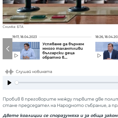
Снимка: БТА
19:17, 18.04.2023
18:26, 18.04.2
Успяваме да върнем
много талантливи
български деца
обратно в...
Слушай новината
Play
Пробив в преговорите между първите две политич
стане председател на Народното събрание, а пр
Двете коалиции се споразумяха и за обща зако