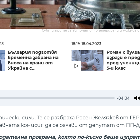
Субтитрите са автоматично генерирани и може да 
023
18:19, 18.04.2023
България подготвя
Роман с вулг
временна забрана на
изрази е пре
вноса на храни от
пред ученици
Украйна с...
5-и клас
-04:34
M
ески сили. Те се разбраха Росен Желязков от ГЕР
авната комисия да се оглави от депутат от ПП-Д
нодателна програма, която по-късно беше изпра