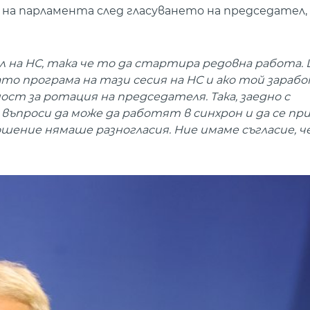
на парламента след гласуването на председател, 
л на НС, така че то да стартира редовна работа.
о програма на тази сесия на НС и ако той зараб
ст за ротация на председателя. Така, заедно с
въпроси да може да работят в синхрон и да се п
ение нямаше разногласия. Ние имаме съгласие, ч