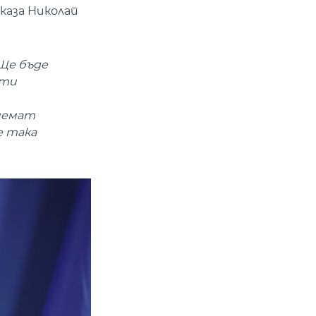
каза Николай
 Ще бъде
оти
риемат
е така