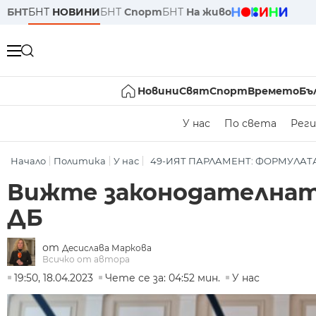
БНТ
БНТ
НОВИНИ
БНТ
Спорт
БНТ
На живо
Новини
Свят
Спорт
Времето
Бъ
У нас
По света
Реги
Начало
Политика
У нас
49-ИЯТ ПАРЛАМЕНТ: ФОРМУЛАТ
Вижте законодателната
ДБ
от
Десислава Маркова
Всичко от автора
19:50, 18.04.2023
Чете се за: 04:52 мин.
У нас