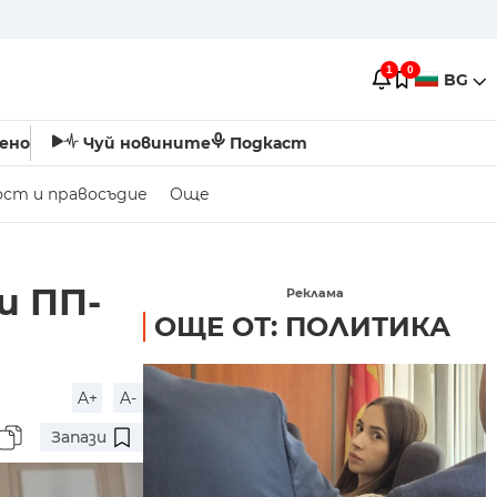
1
0
BG
ено
Чуй новините
Подкаст
ост и правосъдие
Още
и ПП-
Реклама
ОЩЕ ОТ: ПОЛИТИКА
A+
A-
Запази