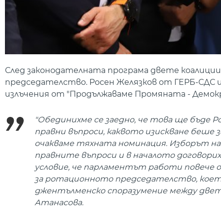
След законодателната програма двете коалиции 
председателство. Росен Желязков от ГЕРБ-СДС щ
излъчения от "Продължаваме Промяната - Демокр
"Обединихме се заедно, че това ще бъде 
правни въпроси, каквото изискване беше з
очакваме тяхната номинация. Изборът на
правните въпроси и в началото договорих
условие, че парламентът работи повече 
за ротационното председателство, което н
джентълменско споразумение между двете 
Атанасова.