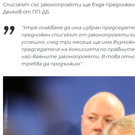
Списъкът със законопроекти ще бъде предложен 
Денков от ПП-ДБ.
"Утре очакваме да има избран председате
предложен списъкът от законопроекти кат
успешно, след три месеца ще има възможно
председателя на Комисията по правните 
най-важните законопроекти. В това отнош
трябва да продължим".