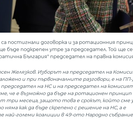
са постигнали договорка и за ротационния принц
е бъде подкрепен утре за председател. Той ще се
атична България" председател на правна комисия
Росен Желязков. Изборът на председател на Комис
аложено и при първоначалните разговори, е на ПП-
 председател на НС и на председател на комисият
ме, че е възможно да бъде на ротационен принцип
от три месеца, защото това е срокът, който сме
яма как да бъде скрепено с решение на НС, а е
най-големи коалиции в 49-ото Народно събрание"