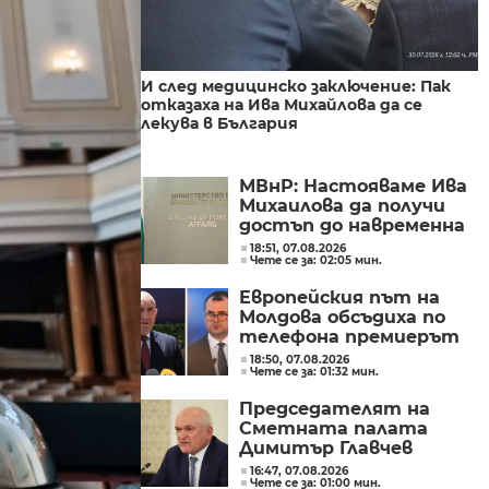
И след медицинско заключение: Пак
отказаха на Ива Михайлова да се
лекува в България
МВнР: Настояваме Ива
Михаилова да получи
достъп до навременна
и адекватна
18:51, 07.08.2026
Чете се за: 02:05 мин.
медицинска грижа
Европейския път на
Молдова обсъдиха по
телефона премиерът
Радев и молдовският
18:50, 07.08.2026
Чете се за: 01:32 мин.
му колега Тофан
Председателят на
Сметната палата
Димитър Главчев
проверява служебния
16:47, 07.08.2026
Чете се за: 01:00 мин.
премиер Димитър