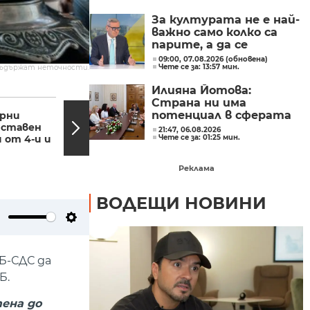
Главчев?
За културата не е най-
важно само колко са
парите, а да се
изплащат навреме,
09:00, 07.08.2026 (обновена)
Чете се за: 13:57 мин.
съдържат неточности.
заяви министър Евтим
Милошев
Илияна Йотова:
18:10, 18.04.2023
17:52,
Страна ни има
потенциал в сферата
арни
Ученичка от
дставен
Пловдив създаде
на изкуствения
21:47, 06.08.2026
 от 4-и и
меню за космонавти
Чете се за: 01:25 мин.
интелект и бизнесът
забелязва тези
перспективи
Реклама
ВОДЕЩИ НОВИНИ
ute
Settings
Б-СДС да
Б.
тена до