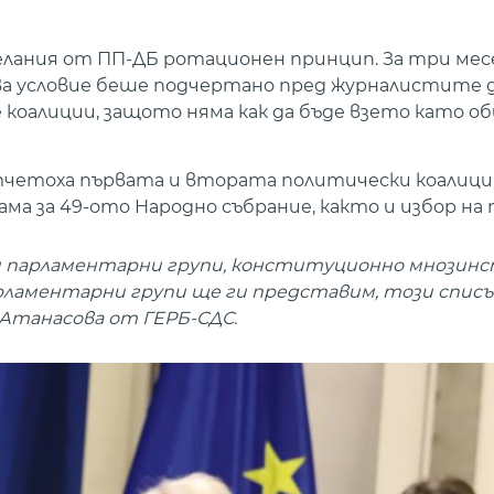
лания от ПП-ДБ ротационен принцип. За три месе
а условие беше подчертано пред журналистите дн
е коалиции, защото няма как да бъде взето като 
тчетоха първата и втората политически коалици
ма за 49-ото Народно събрание, както и избор на
ги парламентарни групи, конституционно мнозинс
рламентарни групи ще ги представим, този списъ
 Атанасова от ГЕРБ-СДС.