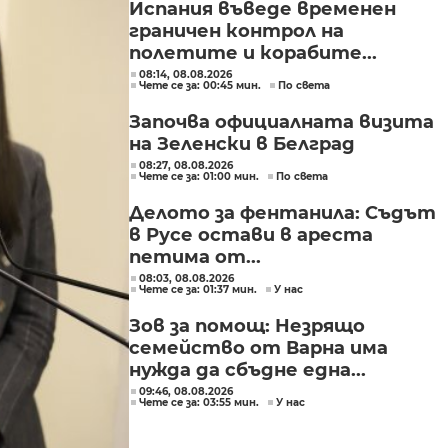
Испания въведе временен
граничен контрол на
полетите и корабите...
08:14, 08.08.2026
Чете се за: 00:45 мин.
По света
Започва официалната визита
на Зеленски в Белград
08:27, 08.08.2026
Чете се за: 01:00 мин.
По света
Делото за фентанила: Съдът
в Русе остави в ареста
петима от...
08:03, 08.08.2026
Чете се за: 01:37 мин.
У нас
Зов за помощ: Незрящо
семейство от Варна има
нужда да сбъдне една...
09:46, 08.08.2026
Чете се за: 03:55 мин.
У нас