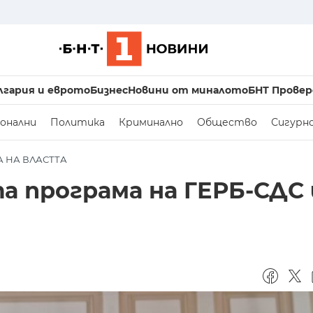
лгария и еврото
Бизнес
Новини от миналото
БНТ Провер
онални
Политика
Криминално
Общество
Сигурн
А НА ВЛАСТТА
 програма на ГЕРБ-СДС 