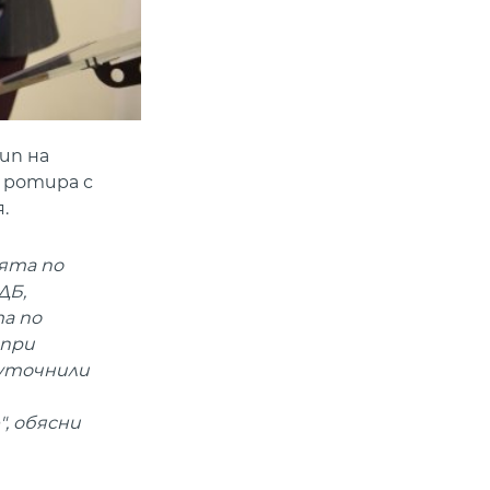
ип на
 ротира с
.
ията по
ДБ,
а по
 при
 уточнили
, обясни