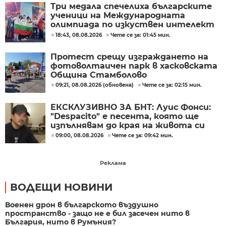
Три медала спечелиха българските
ученици на Международната
олимпиада по изкуствен интелект
в Казахстан
18:43, 08.08.2026
Чете се за: 01:45 мин.
Протест срещу изграждането на
фотоволтаичен парк в хасковската
Община Стамболово
09:21, 08.08.2026 (обновена)
Чете се за: 02:15 мин.
ЕКСКЛУЗИВНО ЗА БНТ: Луис Фонси:
"Despacito" е песента, която ще
изпълнявам до края на живота си
09:00, 08.08.2026
Чете се за: 09:42 мин.
Реклама
ВОДЕЩИ НОВИНИ
Военен дрон в българското въздушно
пространство - защо не е бил засечен нито в
България, нито в Румъния?