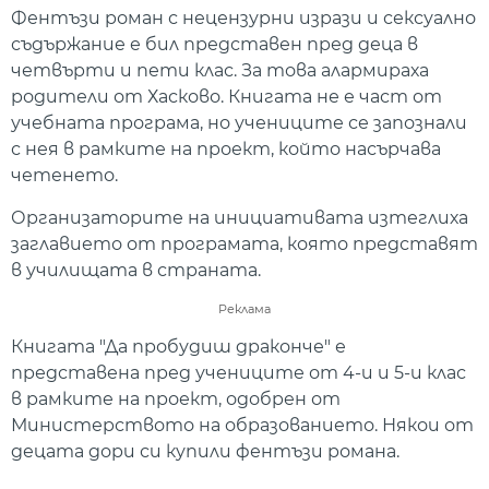
Фентъзи роман с нецензурни изрази и сексуално
съдържание е бил представен пред деца в
четвърти и пети клас. За това алармираха
родители от Хасково. Книгата не е част от
учебната програма, но учениците се запознали
с нея в рамките на проект, който насърчава
четенето.
Организаторите на инициативата изтеглиха
заглавието от програмата, която представят
в училищата в страната.
Реклама
Книгата "Да пробудиш драконче" е
представена пред учениците от 4-и и 5-и клас
в рамките на проект, одобрен от
Министерството на образованието. Някои от
децата дори си купили фентъзи романа.