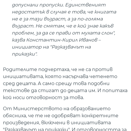
допуснали пропуски. Единственият
недостатък в случая е това, че книгата
не е за тази възраст, а за по-голяма
възраст. Не смятам, че е кой знае какъв
проблем, за да се прави от мухата слон",
казва Константин-Кирил Иванов –
инициатор на "Разказвачът на
приказки".
Родителите подчертаха, че не са против
инициативата, която насърчава четенето
сред децата. А само срещу това подобни
текстове да стигат до децата им. И попитаха
кой носи отговорност за това.
От Министерството на образованието
обясниха, че те не одобряват конкретните
произведения, включени в инициативата
"Разказвачът на приказки". И отговорността за