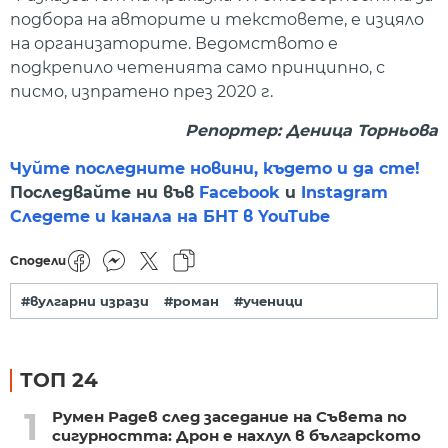
подбора на авторите и текстовете, е изцяло
на организаторите. Ведомството е
подкрепило четенията само принципно, с
писмо, изпратено през 2020 г.
Репортер: Деница Торньова
Чуйте последните новини, където и да сте!
Последвайте ни във
Facebook
и
Instagram
Следете и канала на БНТ в YouTube
Сподели
#вулгарни изрази
#роман
#ученици
ТОП 24
1
Румен Радев след заседание на Съвета по
сигурността: Дрон е нахлул в българското