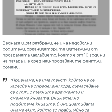
Веднага щом разбрали, че има недоволни
родители, организаторите изтеглили от
програмата заглавието, което е от 10 години
на пазара и е сред най-продаваните фентъзи
романи.
"Приемаме, че има текст, който не се
харесва на определени хора, съгласяваме
се с тях, с техните аргументи и
сменяме книгата. Внимателно
подбираме книгите, в инициативата
имаме екип, който го прави. Явно са