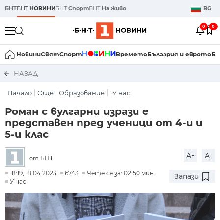
БНТ
БНТ
НОВИНИ
БНТ
Спорт
БНТ
На живо
BG
0
0
Новини
Свят
Спорт
Времето
България и еврото
Би
НАЗАД
Начало
Още
Образование
У нас
Роман с вулгарни изрази е
представен пред ученици от 4-и и
5-и клас
A+
A-
БНТ
от
18:19, 18.04.2023
6743
Чете се за: 02:50 мин.
Запази
У нас