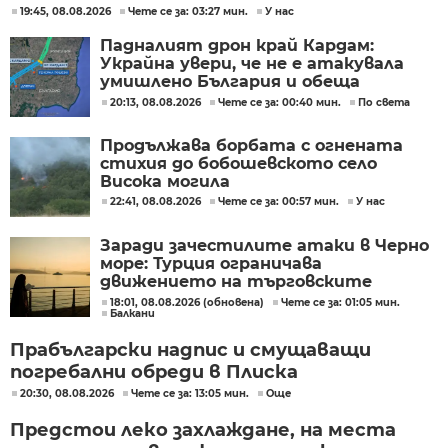
19:45, 08.08.2026
Чете се за: 03:27 мин.
У нас
Падналият дрон край Кардам:
Украйна увери, че не е атакувала
умишлено България и обеща
разследване
20:13, 08.08.2026
Чете се за: 00:40 мин.
По света
Продължава борбата с огнената
стихия до бобошевското село
Висока могила
22:41, 08.08.2026
Чете се за: 00:57 мин.
У нас
Заради зачестилите атаки в Черно
море: Турция ограничава
движението на търговските
кораби
18:01, 08.08.2026 (обновена)
Чете се за: 01:05 мин.
Балкани
Прабългарски надпис и смущаващи
погребални обреди в Плиска
20:30, 08.08.2026
Чете се за: 13:05 мин.
Още
Предстои леко захлаждане, на места