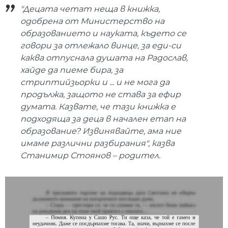
"Децата четат неща в книжка,
одобрена от Министерство на
образованието и науката, където се
говори за отлежало винце, за еди-си
каква отпуснала душата на Радослав,
хайде да пиеме бира, за
стриптийзьорки и ... и не мога да
продължа, защото не става за ефир
думата. Казвате, че тази книжка е
подходяща за деца в начален етап на
образование? Извинявайте, ама ние
имаме различни разбирания", казва
Станимир Стоянов – родител.