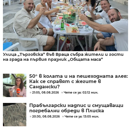
Улица „Търговска“ във Враца събра жители и гости
на града на първия празник „Общата маса“
50° в колата и на пешеходната алея:
Как се справят с жегите в
Сандански?
21:05, 08.08.2026
Чете се за: 02:12 мин.
Прабългарски надпис и смущаващи
погребални обреди в Плиска
20:30, 08.08.2026
Чете се за: 13:05 мин.