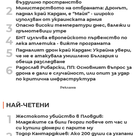
въздушно пространство
2
Министерството на отбраната: Дронът,
паднал край Кардам, е “Майя” - широко
използван от украинската армия
3
Опасно високи температури днес, валежи и
гръмотевици утре
4
БНТ излъчва европейското първенство по
лека атлетика - вижте програмата
5
Падналият дрон край Кардам: Украйна увери,
че не е атакувала умишлено България и
обеща разследване
6
Радослав Рибарски, ПП: Основният въпрос за
дрона е дали е случайност, или опит за удар
по критична инфраструктура
Реклама
НАЙ-ЧЕТЕНИ
1
Жестокото убийство в Пловдив:
Младежите са били Георги повече от час и
си купили дюнери с парите му
Тодор Кантарджиев: Ако 200 души са ухапани