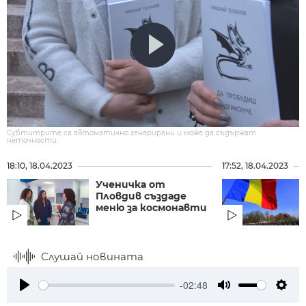
Субтитрите са автоматично генерирани и може да съдържат
неточности.
18:10, 18.04.2023
17:52, 18.04.2023
Ученичка от
Пловдив създаде
меню за космонавти
Слушай новината
-02:48
Play
Mute
Setti