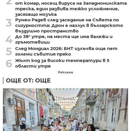
2
от комар, носещ вируса на Западнонилската
треска, един развива тежко усложнение,
засягащо мозъка
3
Румен Радев след заседание на Съвета по
сигурността: Дрон е нахлул в българското
въздушно пространство
4
До 38° утре, на места ще има валежи и
гръмотевици
5
След Мондиал 2026: БНТ излъчва още пет
големи събития пряко
6
Жълт код за високи температури в 5
области утре
Реклама
ОЩЕ ОТ: ОЩЕ