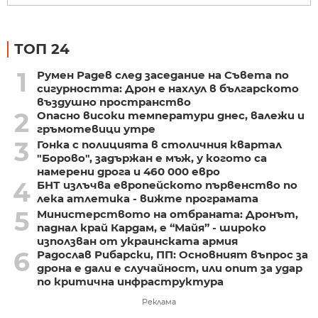
ТОП 24
1
Румен Радев след заседание на Съвета по
сигурността: Дрон е нахлул в българското
въздушно пространство
2
Опасно високи температури днес, валежи и
гръмотевици утре
3
Гонка с полицията в столичния квартал
"Борово", задържан е мъж, у когото са
намерени дрога и 460 000 евро
4
БНТ излъчва европейското първенство по
лека атлетика - вижте програмата
5
Министерството на отбраната: Дронът,
паднал край Кардам, е “Майя” - широко
използван от украинската армия
6
Радослав Рибарски, ПП: Основният въпрос за
дрона е дали е случайност, или опит за удар
по критична инфраструктура
Реклама