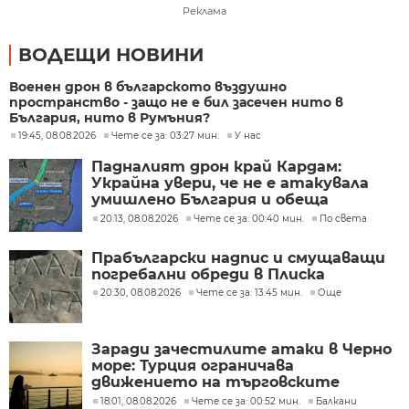
Реклама
ВОДЕЩИ НОВИНИ
Военен дрон в българското въздушно
пространство - защо не е бил засечен нито в
България, нито в Румъния?
19:45, 08.08.2026
Чете се за: 03:27 мин.
У нас
Падналият дрон край Кардам:
Украйна увери, че не е атакувала
умишлено България и обеща
разследване
20:13, 08.08.2026
Чете се за: 00:40 мин.
По света
Прабългарски надпис и смущаващи
погребални обреди в Плиска
20:30, 08.08.2026
Чете се за: 13:45 мин.
Още
Заради зачестилите атаки в Черно
море: Турция ограничава
движението на търговските
кораби
18:01, 08.08.2026
Чете се за: 00:52 мин.
Балкани