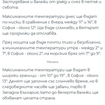
Застудяване и валежи от дъжд и сняг в петък и
събота.
Максималните температури днес ще бъдат
по-ниски, в сравнение с вчера, между 11° и 16°, в
София - около 12°. Ще бъде слънчево, а вятърът
ще продължи да отслабва.
През нощта ще бъде почти тихо и безоблачно,
а минималните температури утре - между 2° и
7°, в София - около 2°, на морския бряг от 7° до 9°.
Реклама
Максималните температури ще бъдат в
широки граници - от 10° до 19° , в София - около
13°. Денят ще започне със слънчево време, но в
следобедните часове ще завали, първо в
Западна България, като до вечерта валежи ще
обхванат цялата страна.