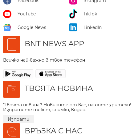
Facebook
Instagram
YouTube
TikTok
Google News
LinkedIn
BNT NEWS APP
Всичко най-важно в твоя телефон
ТВОЯТА НОВИНА
"Твоята новина"! Новините от вас, нашите зрители!
Изпратете текст, снимки, видео.
Изпрати
ВРЪЗКА С НАС