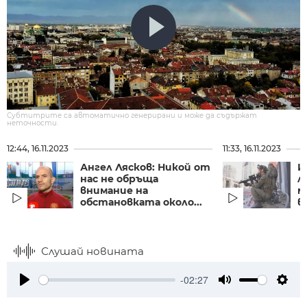
Субтитрите са автоматично генерирани и може да съдържат
неточности.
12:44, 16.11.2023
11:33, 16.11.2023
Ангел Лясков: Никой от
И
нас не обръща
л
внимание на
м
обстановката около...
в
Слушай новината
-02:27
Play
Mute
Setti