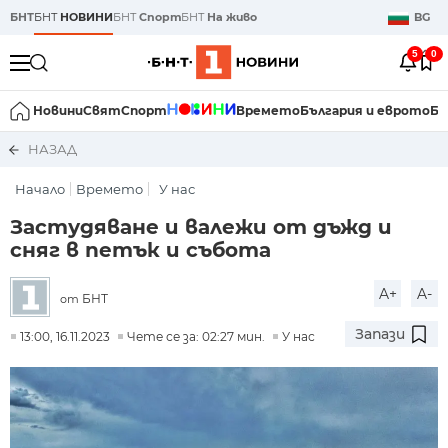
БНТ
БНТ
НОВИНИ
БНТ
Спорт
БНТ
На живо
BG
5
0
Новини
Свят
Спорт
Времето
България и еврото
Би
НАЗАД
Начало
Времето
У нас
Застудяване и валежи от дъжд и
сняг в петък и събота
A+
A-
БНТ
от
Запази
13:00, 16.11.2023
Чете се за: 02:27 мин.
У нас