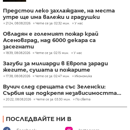
Предстои леко захлаждане, на места
утре ще има валежи и градушки
21:24, 08.08.2026
Чете се за: 02:32 мин.
У нас
Овладян е големият пожар край
Асеновград, над 6000 декара са
засегнати
18:39, 08.08.2026
Чете се за: 02:15 мин.
У нас
Загуби за милиарди в Европа заради
жегите, сушата и пожарите
17:38, 08.08.2026
Чете се за: 02:47 мин.
Икономика
Вучич след срещата със Зеленски:
Сърбия ще подкрепя независимостта...
20:22, 08.08.2026
Чете се за: 03:30 мин.
По света
ПОСЛЕДВАЙТЕ НИ В