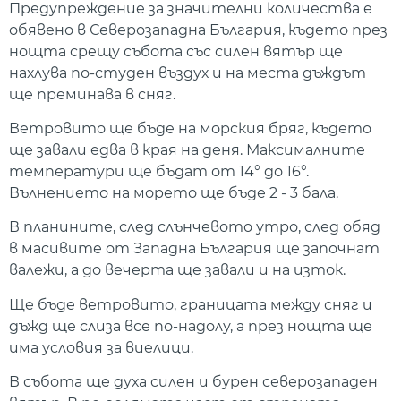
Предупреждение за значителни количества е
обявено в Северозападна България, където през
нощта срещу събота със силен вятър ще
нахлува по-студен въздух и на места дъждът
ще преминава в сняг.
Ветровито ще бъде на морския бряг, където
ще завали едва в края на деня. Максималните
температури ще бъдат от 14° до 16°.
Вълнението на морето ще бъде 2 - 3 бала.
В планините, след слънчевото утро, след обяд
в масивите от Западна България ще започнат
валежи, а до вечерта ще завали и на изток.
Ще бъде ветровито, границата между сняг и
дъжд ще слиза все по-надолу, а през нощта ще
има условия за виелици.
В събота ще духа силен и бурен северозападен