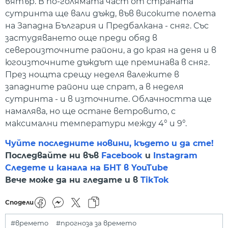
вятър. В по-голямата част от страната
сутринта ще вали дъжд, във високите полета
на Западна България и Предбалкана - сняг. Със
застудяването още преди обяд в
североизточните райони, а до края на деня и в
югоизточните дъждът ще преминава в сняг.
През нощта срещу неделя валежите в
западните райони ще спрат, а в неделя
сутринта - и в източните. Облачността ще
намалява, но ще остане ветровито, с
максимални температури между 4° и 9°.
Чуйте последните новини, където и да сте!
Последвайте ни във
Facebook
и
Instagram
Следете и канала на БНТ в YouTube
Вече може да ни гледате и в
TikTok
Сподели
#времето
#прогноза за времето