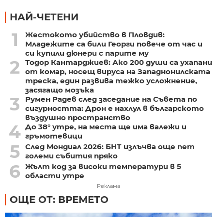
НАЙ-ЧЕТЕНИ
1
Жестокото убийство в Пловдив:
Младежите са били Георги повече от час и
си купили дюнери с парите му
2
Тодор Кантарджиев: Ако 200 души са ухапани
от комар, носещ вируса на Западнонилската
треска, един развива тежко усложнение,
засягащо мозъка
3
Румен Радев след заседание на Съвета по
сигурността: Дрон е нахлул в българското
въздушно пространство
4
До 38° утре, на места ще има валежи и
гръмотевици
5
След Мондиал 2026: БНТ излъчва още пет
големи събития пряко
6
Жълт код за високи температури в 5
области утре
Реклама
ОЩЕ ОТ: ВРЕМЕТО