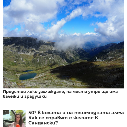
Предстои леко захлаждане, на места утре ще има
валежи и градушки
50° в колата и на пешеходната алея:
Как се справят с жегите в
Сандански?