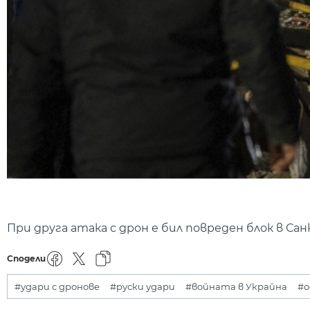
При друга атака с дрон е бил повреден блок в Са
Сподели
#удари с дронове
#руски удари
#войната в Украйна
#о