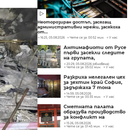
Неоторозиран достъп, засягащ
административни мрежи, засякоха
от...
16:25, 05.08.2026
Чете се за: 00:52 мин.
У нас
Антимафиоти от Русе
първи засекли следите
на групата,
произвеждала
20:29, 05.08.2026 (обновена)
Чете се за: 05:02 мин.
У нас
фентанил в София
Разкриха нелегален цех
за зехтин край София,
задържаха 7 тона
продукт без марка
14:59, 05.08.2026
Чете се за: 00:35 мин.
У нас
Сметната палата
образува производство
за конфликт на
интереси при Делян
15:26, 05.08.2026
Чете се за: 01:45 мин.
У нас
Пеевски