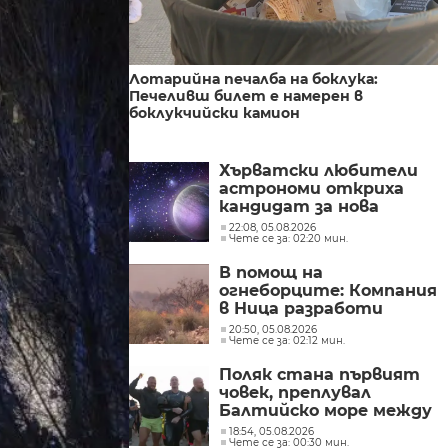
Лотарийна печалба на боклука:
Печеливш билет е намерен в
боклукчийски камион
Хърватски любители
астрономи откриха
кандидат за нова
планетарна мъглявина
22:08, 05.08.2026
Чете се за: 02:20 мин.
В помощ на
огнеборците: Компания
в Ница разработи
система за
20:50, 05.08.2026
Чете се за: 02:12 мин.
предвиждане на
разпространението на
Поляк стана първият
пожари
човек, преплувал
Балтийско море между
Швеция и Полша без
18:54, 05.08.2026
Чете се за: 00:30 мин.
спиране и почивка