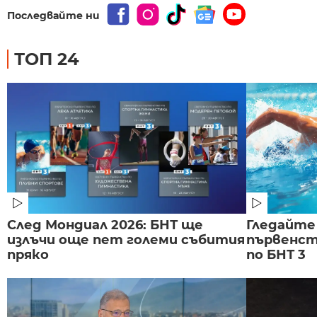
Последвайте ни
ТОП 24
След Мондиал 2026: БНТ ще
Гледайте
излъчи още пет големи събития
първенст
пряко
по БНТ 3