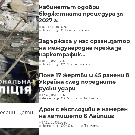
Кабинетът одобри
бюджетната процедура за
2027 г.
16:01, 05.08.2026
Чете се за: 01:15 мин.
У нас
Задържаха у нас организатор
на международна мрежа за
наркотрафик...
18:05, 05.08.2026
Чете се за: 02:52 мин.
У нас
Поне 17 жертви и 45 ранени в
Украйна след поредните
руски удари
17:49, 05.08.2026
Чете се за: 03:57 мин.
По света
Дрон с експлозиви е намерен
нанесени щети
на летището в Лайпциг
17:35, 05.08.2026
Чете се за: 00:40 мин.
По света