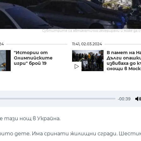
Субтитрите са автоматично генерирани и може да 
024
11:41, 02.03.2024
"Истории от
В памет на Н
Олимпийските
Дълги опашки
игри" брой 19
извиваха до к
снощи в Моск
-00:39
M
е тази нощ в Украйна.
ед които дете. Има сринати жилищни сгради. Шести