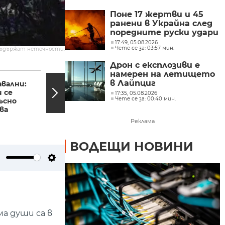
Поне 17 жертви и 45
ранени в Украйна след
поредните руски удари
17:49, 05.08.2026
Чете се за: 03:57 мин.
съдържат неточности.
Дрон с експлозиви е
11:22, 02.03.2024
10:37,
намерен на летището
в Лайпциг
авални:
Кола се заби челно в
 се
автобус на градския
17:35, 05.08.2026
Чете се за: 00:40 мин.
ъсно
транспорт в София
ва
(СНИМКИ)
Реклама
ВОДЕЩИ НОВИНИ
ute
Settings
ма души са в