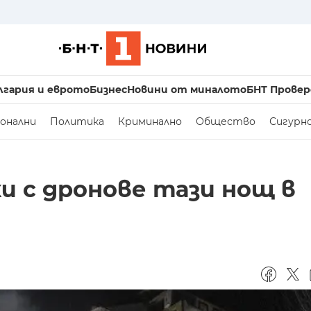
лгария и еврото
Бизнес
Новини от миналото
БНТ Провер
онални
Политика
Криминално
Общество
Сигурн
и с дронове тази нощ в