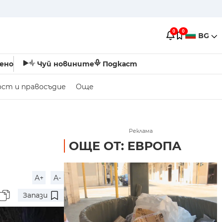
0
0
BG
ено
Чуй новините
Подкаст
ост и правосъдие
Още
Реклама
ОЩЕ ОТ: ЕВРОПА
A+
A-
Запази