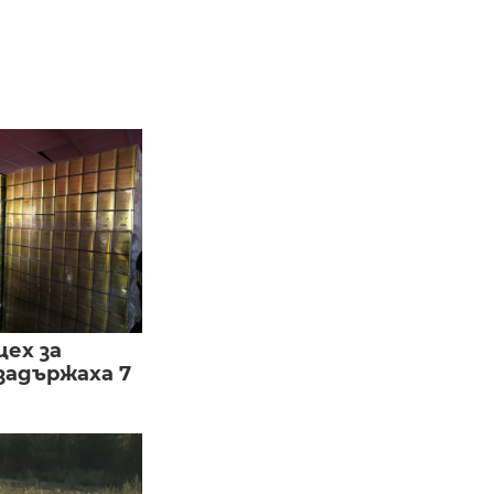
цех за
задържаха 7