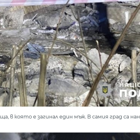
къща, в която е загинал един мъж. В самия град са 