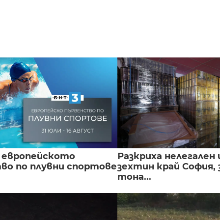
 европейското
Разкриха нелегален 
во по плувни спортове
зехтин край София, 
тона...