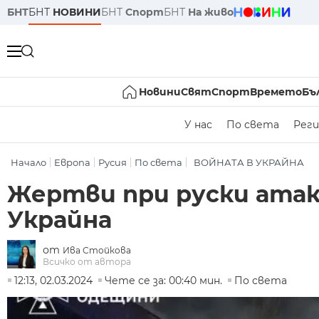
БНТ
БНТ
НОВИНИ
БНТ
Спорт
БНТ
На живо
Новини
Свят
Спорт
Времето
Бъ
У нас
По света
Реги
Начало
Европа
Русия
По света
ВОЙНАТА В УКРАЙНА
Жертви при руски атак
Украйна
от
Ива Стойкова
Всичко от автора
12:13, 02.03.2024
Чете се за: 00:40 мин.
По света