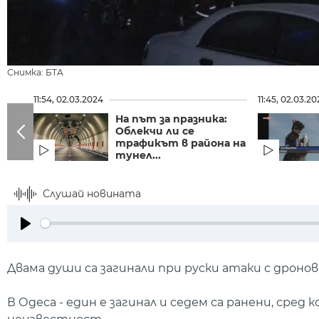
Снимка: БТА
11:54, 02.03.2024
11:45, 02.03.2
На път за празника:
Облекчи ли се
трафикът в района на
тунел...
Слушай новината
Play
Двама души са загинали при руски атаки с дронов
В Одеса - един е загинал и седем са ранени, ср