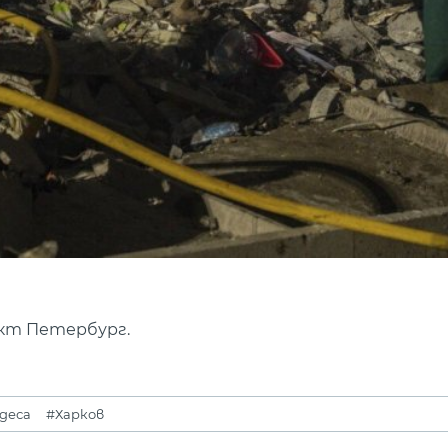
нкт Петербург.
деса
#Харков