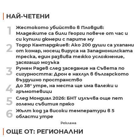
НАЙ-ЧЕТЕНИ
1
Жестокото убийство в Пловдив:
Младежите са били Георги повече от час и
си купили дюнери с парите му
2
Тодор Кантарджиев: Ако 200 души са ухапани
от комар, носещ вируса на Западнонилската
треска, един развива тежко усложнение,
засягащо мозъка
3
Румен Радев след заседание на Съвета по
сигурността: Дрон е нахлул в българското
въздушно пространство
4
До 38° утре, на места ще има валежи и
гръмотевици
5
След Мондиал 2026: БНТ излъчва още пет
големи събития пряко
6
Жълт код за високи температури в 5
области утре
Реклама
ОЩЕ ОТ: РЕГИОНАЛНИ