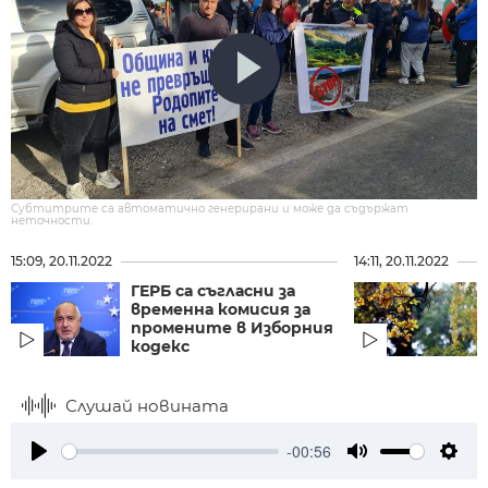
Субтитрите са автоматично генерирани и може да съдържат
неточности.
15:09, 20.11.2022
14:11, 20.11.2022
ГЕРБ са съгласни за
временна комисия за
промените в Изборния
кодекс
Слушай новината
-00:56
Play
Mute
Setti