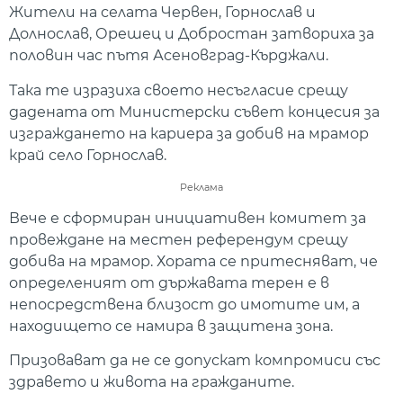
Жители на селата Червен, Горнослав и
Долнослав, Орешец и Добростан затвориха за
половин час пътя Асеновград-Кърджали.
Така те изразиха своето несъгласие срещу
дадената от Министерски съвет концесия за
изграждането на кариера за добив на мрамор
край село Горнослав.
Реклама
Вече е сформиран инициативен комитет за
провеждане на местен референдум срещу
добива на мрамор. Хората се притесняват, че
определеният от държавата терен е в
непосредствена близост до имотите им, а
находището се намира в защитена зона.
Призовават да не се допускат компромиси със
здравето и живота на гражданите.