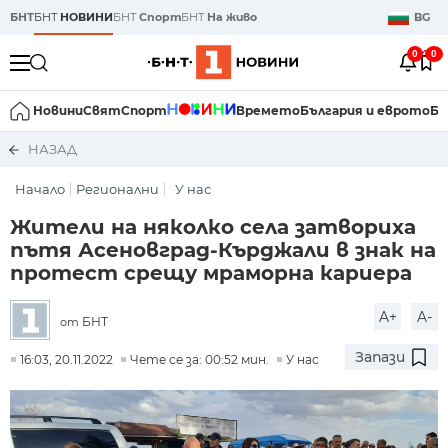
БНТ
БНТ
НОВИНИ
БНТ
Спорт
БНТ
На живо
BG
0
0
Новини
Свят
Спорт
Времето
България и еврото
Би
НАЗАД
Начало
Регионални
У нас
Жители на няколко села затвориха
пътя Асеновград-Кърджали в знак на
протест срещу мраморна кариера
A+
A-
БНТ
от
Запази
16:03, 20.11.2022
Чете се за: 00:52 мин.
У нас