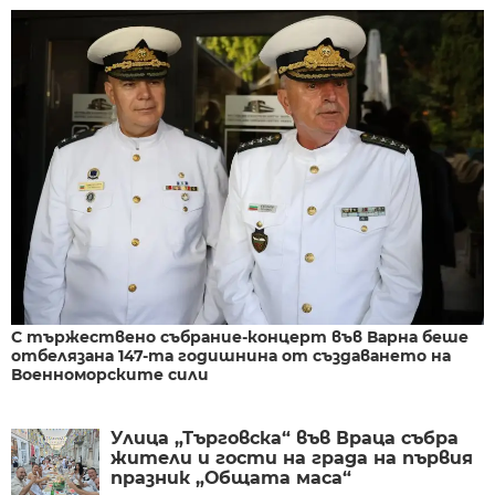
С тържествено събрание-концерт във Варна беше
отбелязана 147-та годишнина от създаването на
Военноморските сили
Улица „Търговска“ във Враца събра
жители и гости на града на първия
празник „Общата маса“