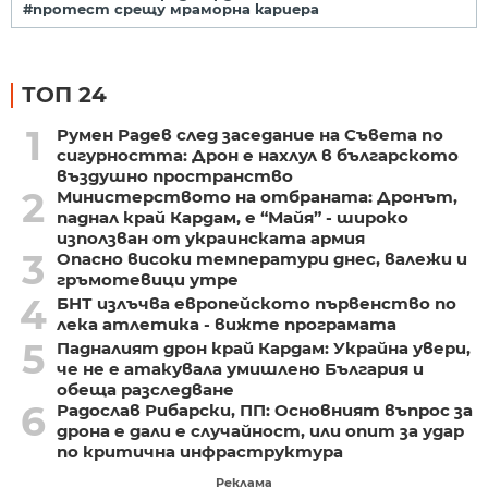
#протест срещу мраморна кариера
ТОП 24
1
Румен Радев след заседание на Съвета по
сигурността: Дрон е нахлул в българското
въздушно пространство
2
Министерството на отбраната: Дронът,
паднал край Кардам, е “Майя” - широко
използван от украинската армия
3
Опасно високи температури днес, валежи и
гръмотевици утре
4
БНТ излъчва европейското първенство по
лека атлетика - вижте програмата
5
Падналият дрон край Кардам: Украйна увери,
че не е атакувала умишлено България и
обеща разследване
6
Радослав Рибарски, ПП: Основният въпрос за
дрона е дали е случайност, или опит за удар
по критична инфраструктура
Реклама