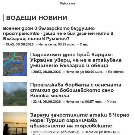
Реклама
ВОДЕЩИ НОВИНИ
Военен дрон в българското въздушно
пространство - защо не е бил засечен нито в
България, нито в Румъния?
19:45, 08.08.2026
Чете се за: 03:27 мин.
У нас
Падналият дрон край Кардам:
Украйна увери, че не е атакувала
умишлено България и обеща
разследване
20:13, 08.08.2026
Чете се за: 00:40 мин.
По света
Продължава борбата с огнената
стихия до бобошевското село
Висока могила
22:41, 08.08.2026
Чете се за: 00:57 мин.
У нас
Заради зачестилите атаки в Черно
море: Турция ограничава
движението на търговските
кораби
18:01, 08.08.2026 (обновена)
Чете се за: 01:05 мин.