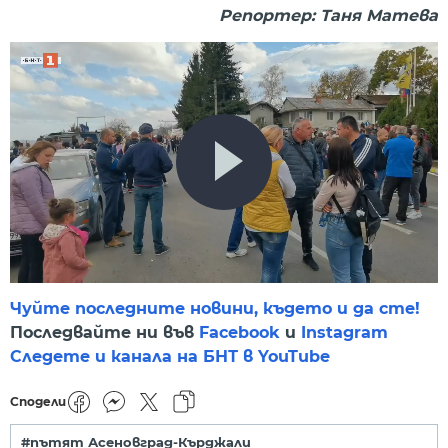
Репортер: Таня Матева
Чуйте последните новини, където и да сте!
Последвайте ни във
Facebook
и
Instagram
Следете и канала на БНТ в YouTube
Сподели
#пътят Асеновград-Кърджали