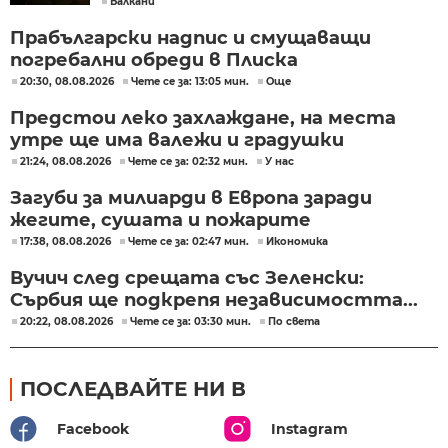
Балкани
Прабългарски надпис и смущаващи
погребални обреди в Плиска
20:30, 08.08.2026
Чете се за: 13:05 мин.
Още
Предстои леко захлаждане, на места
утре ще има валежи и градушки
21:24, 08.08.2026
Чете се за: 02:32 мин.
У нас
Загуби за милиарди в Европа заради
жегите, сушата и пожарите
17:38, 08.08.2026
Чете се за: 02:47 мин.
Икономика
Вучич след срещата със Зеленски:
Сърбия ще подкрепя независимостта...
20:22, 08.08.2026
Чете се за: 03:30 мин.
По света
ПОСЛЕДВАЙТЕ НИ В
Facebook
Instagram