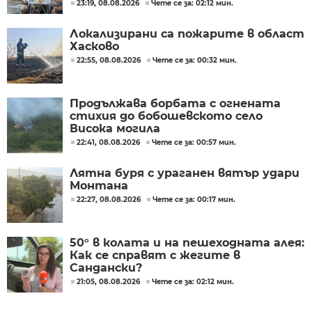
23:19, 08.08.2026
Чете се за: 02:12 мин.
Локализирани са пожарите в област
Хасково
22:55, 08.08.2026
Чете се за: 00:32 мин.
Продължава борбата с огнената
стихия до бобошевското село
Висока могила
22:41, 08.08.2026
Чете се за: 00:57 мин.
Лятна буря с ураганен вятър удари
Монтана
22:27, 08.08.2026
Чете се за: 00:17 мин.
50° в колата и на пешеходната алея:
Как се справят с жегите в
Сандански?
21:05, 08.08.2026
Чете се за: 02:12 мин.