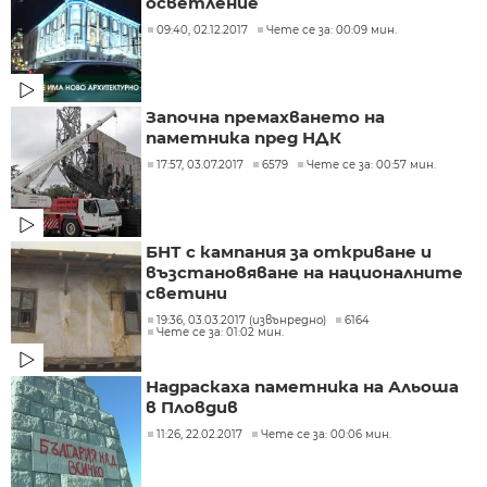
осветление
09:40, 02.12.2017
Чете се за: 00:09 мин.
Започна премахването на
паметника пред НДК
17:57, 03.07.2017
6579
Чете се за: 00:57 мин.
БНТ с кампания за откриване и
възстановяване на националните
светини
19:36, 03.03.2017 (извънредно)
6164
Чете се за: 01:02 мин.
Надраскаха паметника на Альоша
в Пловдив
11:26, 22.02.2017
Чете се за: 00:06 мин.