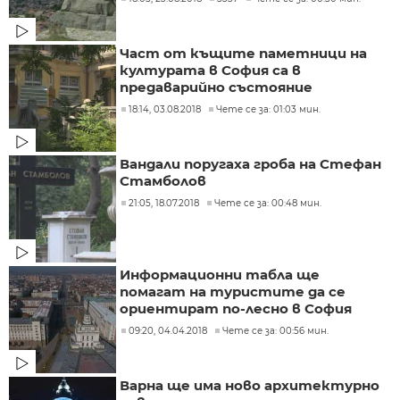
Част от къщите паметници на
културата в София са в
предаварийно състояние
18:14, 03.08.2018
Чете се за: 01:03 мин.
Вандали поругаха гроба на Стефан
Стамболов
21:05, 18.07.2018
Чете се за: 00:48 мин.
Информационни табла ще
помагат на туристите да се
ориентират по-лесно в София
09:20, 04.04.2018
Чете се за: 00:56 мин.
Варна ще има ново архитектурно