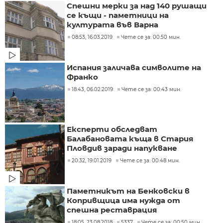
Спешни мерки за над 140 рушащи
се къщи - паметници на
културата във Варна
08:53, 16.03.2019
Чете се за: 00:50 мин.
Испания заличава символите на
Франко
18:43, 06.02.2019
Чете се за: 00:43 мин.
Експерти обследват
Балабановата къща в Стария
Пловдив заради напукване
20:32, 19.01.2019
Чете се за: 00:48 мин.
Паметникът на Бенковски в
Копривщица има нужда от
спешна реставрация
18:05, 23.08.2018
5337
Чете се за: 00:50 мин.