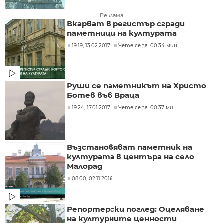
Реклама
Вкарват в регистър сгради
паметници на културата
19:19, 13.02.2017
Чете се за: 00:34 мин.
Руши се паметникът на Христо
Ботев във Враца
19:24, 17.01.2017
Чете се за: 00:37 мин.
Възстановяват паметник на
културата в центъра на село
Малорад
08:00, 02.11.2016
Репортерски поглед: Оцеляване
на културните ценности