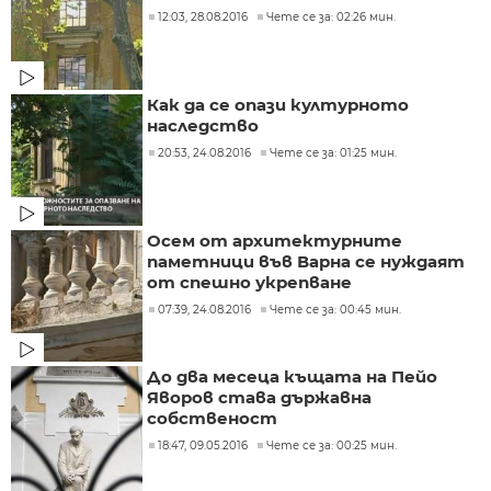
12:03, 28.08.2016
Чете се за: 02:26 мин.
Как да се опази културното
наследство
20:53, 24.08.2016
Чете се за: 01:25 мин.
Осем от архитектурните
паметници във Варна се нуждаят
от спешно укрепване
07:39, 24.08.2016
Чете се за: 00:45 мин.
До два месеца къщата на Пейо
Яворов става държавна
собственост
18:47, 09.05.2016
Чете се за: 00:25 мин.