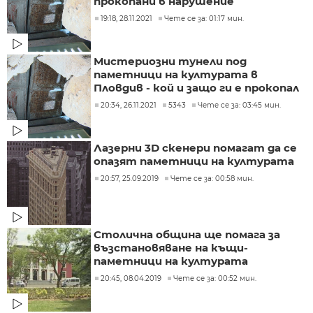
прокопани в нарушение
19:18, 28.11.2021
Чете се за: 01:17 мин.
Мистериозни тунели под
паметници на културата в
Пловдив - кой и защо ги е прокопал
20:34, 26.11.2021
5343
Чете се за: 03:45 мин.
Лазерни 3D скенери помагат да се
опазят паметници на културата
20:57, 25.09.2019
Чете се за: 00:58 мин.
Столична община ще помага за
възстановяване на къщи-
паметници на културата
20:45, 08.04.2019
Чете се за: 00:52 мин.