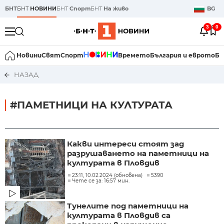
БНТ
БНТ
НОВИНИ
БНТ
Спорт
БНТ
На живо
BG
3
0
Новини
Свят
Спорт
Времето
България и еврото
Би
НАЗАД
#ПАМЕТНИЦИ НА КУЛТУРАТА
Какви интереси стоят зад
разрушаването на паметници на
културата в Пловдив
23:11, 10.02.2024 (обновена)
5390
Чете се за: 16:57 мин.
Тунелите под паметници на
културата в Пловдив са