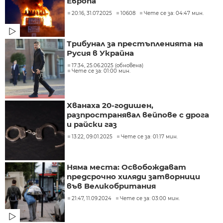
Европа
20:16, 31.07.2025
10608
Чете се за: 04:47 мин.
Трибунал за престъпленията на
Русия в Украйна
17:34, 25.06.2025 (обновена)
Чете се за: 01:00 мин.
Хванаха 20-годишен,
разпространявал вейпове с дрога
и райски газ
13:22, 09.01.2025
Чете се за: 01:17 мин.
Няма места: Освобождават
предсрочно хиляди затворници
във Великобритания
21:47, 11.09.2024
Чете се за: 03:00 мин.