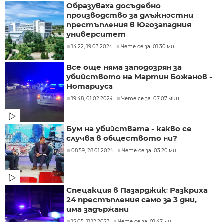
Образуваха досъдебно
производство за длъжностни
престъпления в Югозападния
университет
14:22, 19.03.2024
Чете се за: 01:30 мин.
Все още няма заподозрян за
убийството на Мартин Божанов -
Нотариуса
19:48, 01.02.2024
Чете се за: 07:07 мин.
Бум на убийствата - какво се
случва в обществото ни?
08:59, 28.01.2024
Чете се за: 03:20 мин.
Спецакция в Пазарджик: Разкриха
24 престъпления само за 3 дни,
има задържани
15:05, 11.12.2023
Чете се за: 01:47 мин.