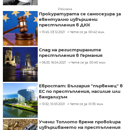
Реклама
Прокуратурата се самосезира за
евентуално извършени
престъпления в ДКК
13:45, 03.12.2021
Чете се за: 00:42 мин.
Спад на регистрираните
престъпления в Германия
06:33, 16.04.2021
Чете се за: 00:40 мин.
Евростат: България "първенец" в
ЕС по престъпления, насилие или
вандализъм
13:32, 10.03.2021
Чете се за: 01:35 мин.
Учени: Топлото време провокира
извършването на престъпления