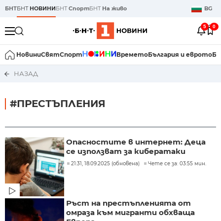
БНТ
БНТ
НОВИНИ
БНТ
Спорт
БНТ
На живо
BG
5
0
Новини
Свят
Спорт
Времето
България и еврото
Би
НАЗАД
#ПРЕСТЪПЛЕНИЯ
Опасностите в интернет: Деца
се използват за кибератаки
21:31, 18.09.2025 (обновена)
Чете се за: 03:55 мин.
Ръст на престъпленията от
омраза към мигранти обхваща