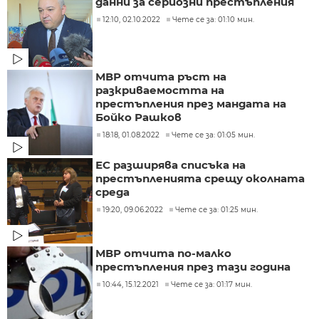
данни за сериозни престъпления
12:10, 02.10.2022
Чете се за: 01:10 мин.
МВР отчита ръст на
разкриваемостта на
престъпления през мандата на
Бойко Рашков
18:18, 01.08.2022
Чете се за: 01:05 мин.
ЕС разширява списъка на
престъпленията срещу околната
среда
19:20, 09.06.2022
Чете се за: 01:25 мин.
МВР отчита по-малко
престъпления през тази година
10:44, 15.12.2021
Чете се за: 01:17 мин.