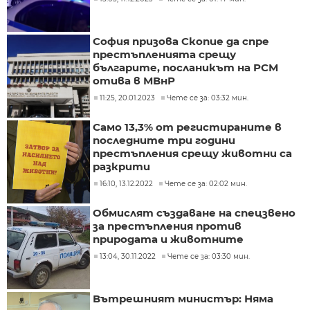
София призова Скопие да спре
престъпленията срещу
българите, посланикът на РСМ
отива в МВнР
11:25, 20.01.2023
Чете се за: 03:32 мин.
Само 13,3% от регистираните в
последните три години
престъпления срещу животни са
разкрити
16:10, 13.12.2022
Чете се за: 02:02 мин.
Обмислят създаване на спецзвено
за престъпления против
природата и животните
13:04, 30.11.2022
Чете се за: 03:30 мин.
Вътрешният министър: Няма