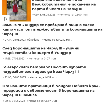
Великобритания, е поканена на
парти в чест на Чарлз III
09:48, 08.05.2023
Чете се за: 02:00 мин.
Замъкът Уиндзор се превърна в пищна сцена
като част от тържествата за коронацията на
Чарлз III
07:34, 08.05.2023 (обновена)
Чете се за: 02:12 мин.
След коронацията на Чарлз III - улични
тържества и концерт в Уиндзор
17:55, 07.05.2023
Чете се за: 01:27 мин.
Българският патриарх Неофит изпрати
поздравителен адрес до крал Чарлз III
22:00, 06.05.2023
Чете се за: 01:52 мин.
От нашите пратеници в Лондон: Новият крал -
традиции и съвременност в коронацията на
Чарлз III и Камила
20:15, 06.05.2023
Чете се за: 06:57 мин.