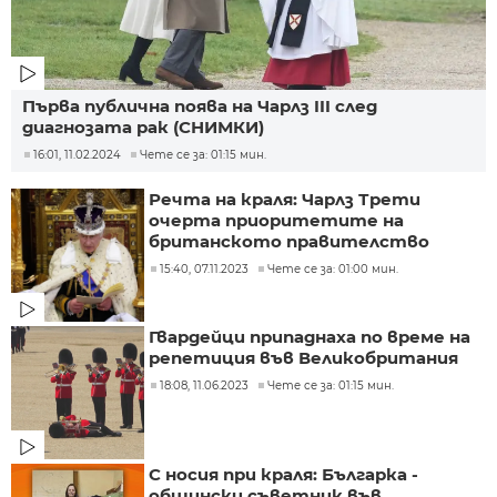
Първа публична поява на Чарлз III след
диагнозата рак (СНИМКИ)
16:01, 11.02.2024
Чете се за: 01:15 мин.
Речта на краля: Чарлз Трети
очерта приоритетите на
британското правителство
15:40, 07.11.2023
Чете се за: 01:00 мин.
Гвардейци припаднаха по време на
репетиция във Великобритания
18:08, 11.06.2023
Чете се за: 01:15 мин.
С носия при краля: Българка -
общински съветник във