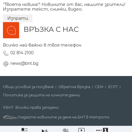
"Твоята новина"! Новините от вас, нашите зрители!
Изпратете текст, снимки, видео.
Изпрати
ВРЪЗКА С НАС
Всичко най-важно в твоя телефон
02 814 2100
news@bnt.bg
Общи условия за ползване
Обратна връзка
СЕМ
ECPT
Политика за защита на личните данни
©БНТ. Всички права запазени
Гледайте новините за деня на БНТ в Метрото