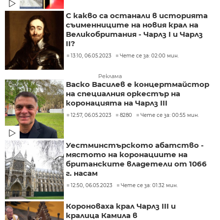
С какво са останали в историята
съименниците на новия крал на
Великобритания - Чарлз I и Чарлз
II?
13:10, 06.05.2023
Чете се за: 02:00 мин.
Реклама
Васко Василев е концертмайстор
на специалния оркестър на
коронацията на Чарлз III
12:57, 06.05.2023
8280
Чете се за: 00:55 мин.
Уестминстърското абатство -
мястото на коронациите на
британските владетели от 1066
г. насам
12:50, 06.05.2023
Чете се за: 01:32 мин.
Короноваха крал Чарлз III и
кралица Камила в