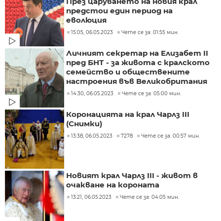
През царуването на новия крал
предстои един период на
еволюция
15:05, 06.05.2023
Чете се за: 01:55 мин.
Личният секретар на Елизабет II
пред БНТ - за живота с кралското
семейство и обществените
настроения във Великобритания
14:30, 06.05.2023
Чете се за: 05:00 мин.
Коронацията на крал Чарлз III
(Снимки)
13:38, 06.05.2023
7278
Чете се за: 00:57 мин.
Новият крал Чарлз III - живот в
очакване на короната
13:21, 06.05.2023
Чете се за: 04:05 мин.