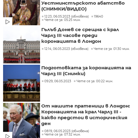
Уестминстърското абатство
(СНИМКИ/ВИДЕО)
12:23, 06.05.2023 (обновена)
19640
Чете се за: 05:25 мин.
Гълъб Донев се срещна с крал
Чарлз III часове преди
коронацията в Лондон
12:14, 06.05.2023 (обновена)
Чете се за: 01:30 мин.
Подготовката за коронацията на
Чарлз III (Снимки)
09:29, 06.05.2023
Чете се за: 00:22 мин.
От нашите пратеници в Лондон:
Коронацията на крал Чарлз III -
какво предстои в историческия
ден
08:19, 06.05.2023 (обновена)
Чете се за: 07:32 мин.