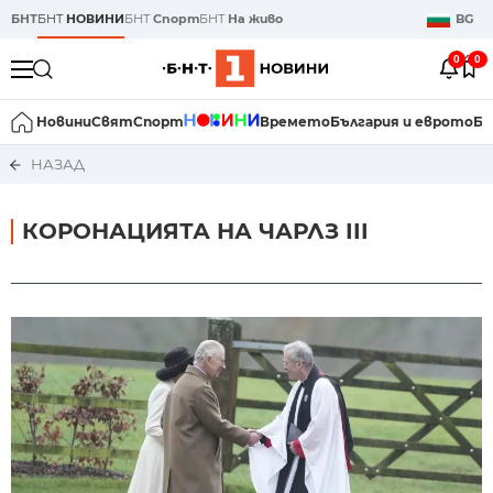
БНТ
БНТ
НОВИНИ
БНТ
Спорт
БНТ
На живо
BG
0
0
Новини
Свят
Спорт
Времето
България и еврото
Би
НАЗАД
КОРОНАЦИЯТА НА ЧАРЛЗ III