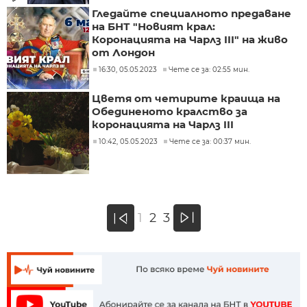
Гледайте специалното предаване
на БНТ "Новият крал:
Коронацията на Чарлз III" на живо
от Лондон
16:30, 05.05.2023
Чете се за: 02:55 мин.
Цветя от четирите краища на
Обединеното кралство за
коронацията на Чарлз III
10:42, 05.05.2023
Чете се за: 00:37 мин.
»
1
2
3
«