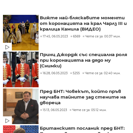
Вижте най-бляскавите моменти
от коронацията на крал Чарлз III и
кралица Камила (ВИДЕО)
17:45, 06.05.2023
6569
Чете се за: 00:37 мин.
Принц Джордж със специална роля
при коронацията на дядо му
(Снимки)
16:28, 06.05.2023
5255
Чете се за: 02:40 мин.
Пред БНТ: Човекът, който пръв
научава тайните зад стените на
двореца
15:13, 06.05.2023
Чете се за: 05:12 мин.
Британският посланик пред БНТ: