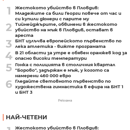
1
Жестокото убийство в Пловдив:
Младежите са били Георги повече от час и
си купили дюнери с парите му
2
Тийнейджърите, обвинени в жестокото
убийство на мъж в Пловдив, остават в
ареста
3
БНТ излъчва европейското първенство по
лека атлетика - вижте програмата
4
В 21 области за утре е обявен оранжев код за
опасно високи температури
5
Гонка с полицията в столичния квартал
"Борово", задържан е мъж, у когото са
намерени 460 000 евро
6
Гледайте световното първенство по
художествена гимнастика в ефира на БНТ 1
и БНТ 3
Реклама
НАЙ-ЧЕТЕНИ
Жестокото убийство в Пловдив: