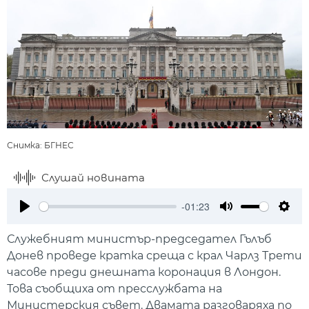
Снимка: БГНЕС
Слушай новината
-01:23
Play
Mute
Setti
Служебният министър-председател Гълъб
Донев проведе кратка среща с крал Чарлз Трети
часове преди днешната коронация в Лондон.
Това съобщиха от пресслужбата на
Министерския съвет. Двамата разговаряха по