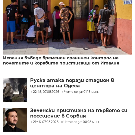
Испания въведе временен граничен контрол на
полетите и корабите пристигащи от Италия
Руска атака порази стадион в
центъра на Одеса
22:45, 07.08.2026
Чете се за: 01:15 мин.
Зеленски пристигна на първото си
посещение в Сърбия
21:46, 07.08.2026
Чете се за: 00:25 мин.