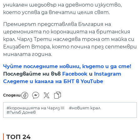
уникален шедьовър на древното изкуство,
което успява да впечатли целия свят.
Премиерът представлява България на
церемонията по коронацията на британския
крал. Чарлз Трети наследява трона от майка си
Елизабет Втора, която почина през септември
миналата година.
Чуйте последните новини, където и да сте!
Последвайте ни във
Facebook
и
Instagram
Следете и канала на БНТ в YouTube
Сподели
#коронацията на Чарлз III
#новият крал
#Гълъб Донев
ТОП 24