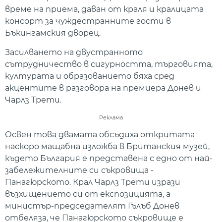
време на приема, даван от краля и кралицата
консорт за чуждестранните гости в
Бъкингамския дворец.
Засилването на двустранното
сътрудничество в сигурността, търговията,
културата и образованието бяха сред
акцентите в разговора на премиера Донев и
Чарлз Трети.
Реклама
Освен това двамата обсъдиха откритата
наскоро мащабна изложба в Британския музей,
където България е представена с едно от най-
забележителните си съкровища -
Панагюрското. Крал Чарлз Трети изрази
възхищението си от експозицията, а
министър-председателят Гълъб Донев
отбеляза, че Панагюрското съкровище е