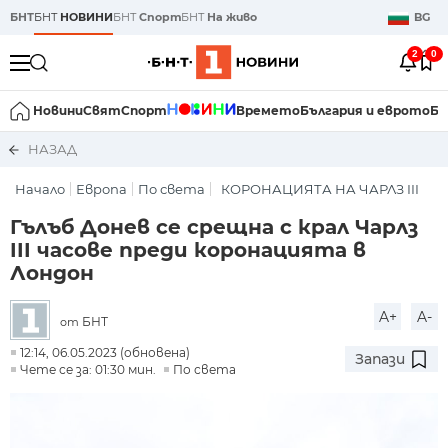
БНТ
БНТ
НОВИНИ
БНТ
Спорт
БНТ
На живо
BG
2
0
Новини
Свят
Спорт
Времето
България и еврото
Би
НАЗАД
Начало
Европа
По света
КОРОНАЦИЯТА НА ЧАРЛЗ III
Гълъб Донев се срещна с крал Чарлз
III часове преди коронацията в
Лондон
A+
A-
БНТ
от
12:14, 06.05.2023 (обновена)
Запази
Чете се за: 01:30 мин.
По света