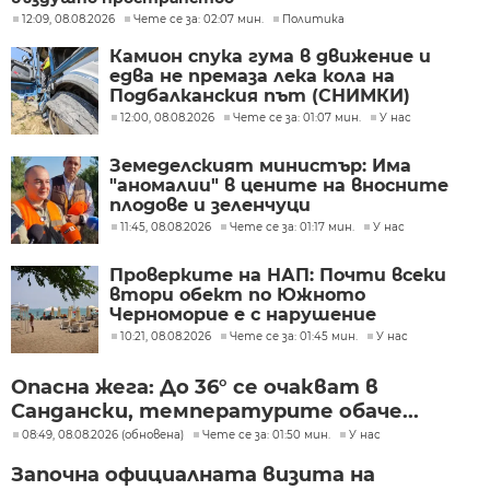
12:09, 08.08.2026
Чете се за: 02:07 мин.
Политика
Камион спука гума в движение и
едва не премаза лека кола на
Подбалканския път (СНИМКИ)
12:00, 08.08.2026
Чете се за: 01:07 мин.
У нас
Земеделският министър: Има
"аномалии" в цените на вносните
плодове и зеленчуци
11:45, 08.08.2026
Чете се за: 01:17 мин.
У нас
Проверките на НАП: Почти всеки
втори обект по Южното
Черноморие е с нарушение
10:21, 08.08.2026
Чете се за: 01:45 мин.
У нас
Опасна жега: До 36° се очакват в
Сандански, температурите обаче...
08:49, 08.08.2026 (обновена)
Чете се за: 01:50 мин.
У нас
Започна официалната визита на