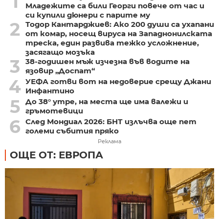
1
Младежите са били Георги повече от час и
си купили дюнери с парите му
2
Тодор Кантарджиев: Ако 200 души са ухапани
от комар, носещ вируса на Западнонилската
треска, един развива тежко усложнение,
засягащо мозъка
3
38-годишен мъж изчезна във водите на
язовир „Доспат“
4
УЕФА готви вот на недоверие срещу Джани
Инфантино
5
До 38° утре, на места ще има валежи и
гръмотевици
6
След Мондиал 2026: БНТ излъчва още пет
големи събития пряко
Реклама
ОЩЕ ОТ: ЕВРОПА