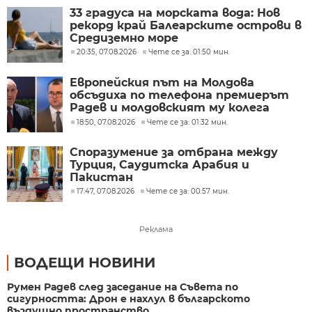
33 градуса на морската вода: Нов
рекорд край Балеарските острови в
Средиземно море
20:35, 07.08.2026
Чете се за: 01:50 мин.
Европейския път на Молдова
обсъдиха по телефона премиерът
Радев и молдовският му колега
Тофан
18:50, 07.08.2026
Чете се за: 01:32 мин.
Споразумение за отбрана между
Турция, Саудитска Арабия и
Пакистан
17:47, 07.08.2026
Чете се за: 00:57 мин.
Реклама
ВОДЕЩИ НОВИНИ
Румен Радев след заседание на Съвета по
сигурността: Дрон е нахлул в българското
въздушно пространство