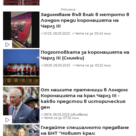
Реклама
Задимяване във влак в метрото в
Лондон преди коронацията на
Чарлз III
10:03, 06.05.2023
Чете се за: 00:42 мин.
Подготовката за коронацията на
Чарлз III (Снимки)
09:29, 06.05.2023
Чете се за: 00:22 мин.
От нашите пратеници в Лондон:
Коронацията на крал Чарлз III -
какво предстои в историческия
ден
08:19, 06.05.2023 (обновена)
Чете се за: 07:32 мин.
Гледайте специалното предаване
на БНТ "Новият крал: