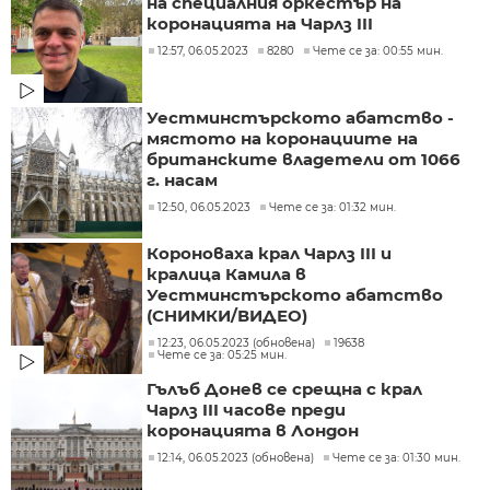
на специалния оркестър на
коронацията на Чарлз III
12:57, 06.05.2023
8280
Чете се за: 00:55 мин.
Уестминстърското абатство -
мястото на коронациите на
британските владетели от 1066
г. насам
12:50, 06.05.2023
Чете се за: 01:32 мин.
Короноваха крал Чарлз III и
кралица Камила в
Уестминстърското абатство
(СНИМКИ/ВИДЕО)
12:23, 06.05.2023 (обновена)
19638
Чете се за: 05:25 мин.
Гълъб Донев се срещна с крал
Чарлз III часове преди
коронацията в Лондон
12:14, 06.05.2023 (обновена)
Чете се за: 01:30 мин.