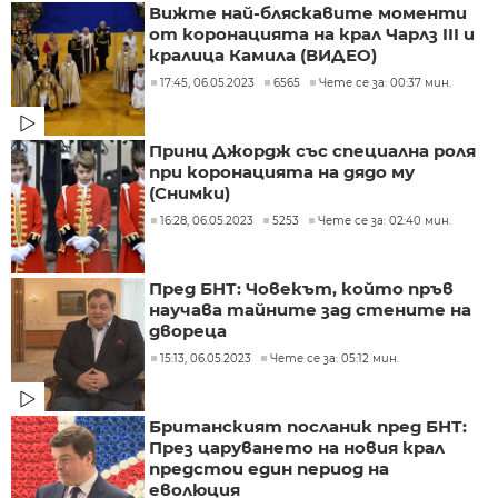
Вижте най-бляскавите моменти
от коронацията на крал Чарлз III и
кралица Камила (ВИДЕО)
17:45, 06.05.2023
6565
Чете се за: 00:37 мин.
Принц Джордж със специална роля
при коронацията на дядо му
(Снимки)
16:28, 06.05.2023
5253
Чете се за: 02:40 мин.
Пред БНТ: Човекът, който пръв
научава тайните зад стените на
двореца
15:13, 06.05.2023
Чете се за: 05:12 мин.
Британският посланик пред БНТ:
През царуването на новия крал
предстои един период на
еволюция