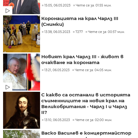
15:05, 06.05.2023
Чете се за: 01:55 мин.
Коронацията на крал Чарлз III
(Снимки)
13:38, 06.05.2023
7277
Чете се за: 00:57 мин.
Новият крал Чарлз III - живот в
очакване на короната
13:21, 06.05.2023
Чете се за: 04:05 мин.
С какво са останали в историята
съименниците на новия крал на
Великобритания - Чарлз I и Чарлз
II?
13:10, 06.05.2023
Чете се за: 02:00 мин.
Васко Василев е концертмайстор