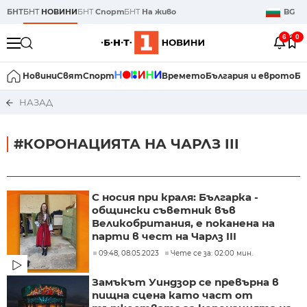
БНТ
БНТ
НОВИНИ
БНТ
Спорт
БНТ
На живо
BG
6
0
Новини
Свят
Спорт
Времето
България и еврото
Би
НАЗАД
#КОРОНАЦИЯТА НА ЧАРЛЗ III
С носия при краля: Българка -
общински съветник във
Великобритания, е поканена на
парти в чест на Чарлз III
09:48, 08.05.2023
Чете се за: 02:00 мин.
Замъкът Уиндзор се превърна в
пищна сцена като част от