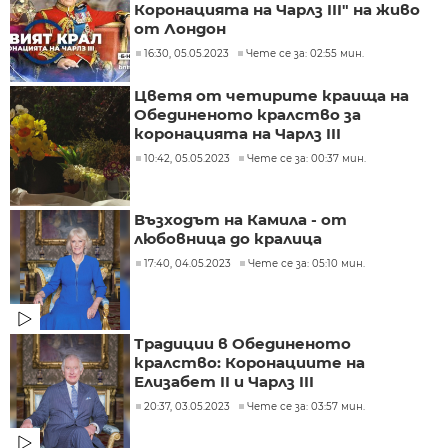
Коронацията на Чарлз III" на живо
от Лондон
16:30, 05.05.2023
Чете се за: 02:55 мин.
Цветя от четирите краища на
Обединеното кралство за
коронацията на Чарлз III
10:42, 05.05.2023
Чете се за: 00:37 мин.
Възходът на Камила - от
любовница до кралица
17:40, 04.05.2023
Чете се за: 05:10 мин.
Традиции в Обединеното
кралство: Коронациите на
Елизабет II и Чарлз III
20:37, 03.05.2023
Чете се за: 03:57 мин.