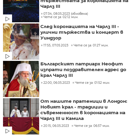
тържествата за коронацията на
Чарлз III
07:34, 08.05.2023 (обновена)
Чете се за: 02:12 мин.
След коронацията на Чарлз III -
улични тържества и концерт в
Уиндзор
17:55, 07.05.2023
Чете се за: 01:27 мин.
Българският патриарх Неофит
изпрати поздравителен адрес до
крал Чарлз III
22:00, 06.05.2023
Чете се за: 01:52 мин.
От нашите пратеници в Лондон:
Новият крал - традиции и
съвременност в коронацията на
Чарлз III и Камила
20:15, 06.05.2023
Чете се за: 06:57 мин.