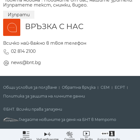
"Твоята новина"! Новините от вас, нашите зрители!
Изпратете текст, снимки, видео.
Изпрати
ВРЪЗКА С НАС
Всичко най-важно в твоя телефон
02 814 2100
news@bnt.bg
Общи условия за ползване
Обратна връзка
СЕМ
ECPT
Политика за защита на личните данни
©БНТ. Всички права запазени
Гледайте новините за деня на БНТ в Метрото
Аудио: На живо
Новини
Чуй новините
Спорт
На живо