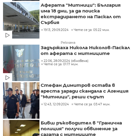
Аферата "Митници": България
има 18 дни, за да поиска
екстрадирането на Паскал от
Сърбия
19:13, 29.09.2024
Чете се за: 05:22 мин.
Реклама
Задържаха Никола Николов-Паскал
от аферата с митниците
22:06, 28.09.2024 (обновена)
Чете се за: 01:17 мин.
Стефан Димитров остава в
ареста заради скандала с Агенция
"Митници", реши съдът
12:43, 12.09.2024
Чете се за: 03:47 мин.
Бивш ръководител в "Гранична
полиция" получи обвинение за
сагата с митниците