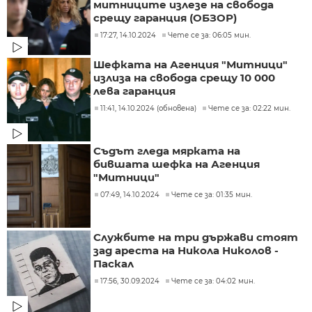
митниците излезе на свобода
срещу гаранция (ОБЗОР)
17:27, 14.10.2024
Чете се за: 06:05 мин.
Шефката на Агенция "Митници"
излиза на свобода срещу 10 000
лева гаранция
11:41, 14.10.2024 (обновена)
Чете се за: 02:22 мин.
Съдът гледа мярката на
бившата шефка на Агенция
"Митници"
07:49, 14.10.2024
Чете се за: 01:35 мин.
Службите на три държави стоят
зад ареста на Никола Николов -
Паскал
17:56, 30.09.2024
Чете се за: 04:02 мин.