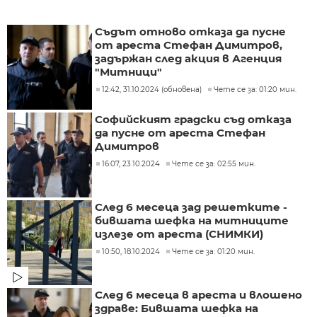
Съдът отново отказа да пусне
от ареста Стефан Димитров,
задържан след акция в Агенция
"Митници"
12:42, 31.10.2024 (обновена)
Чете се за: 01:20 мин.
Софийският градски съд отказа
да пусне от ареста Стефан
Димитров
16:07, 23.10.2024
Чете се за: 02:55 мин.
След 6 месеца зад решетките -
бившата шефка на митниците
излезе от ареста (СНИМКИ)
10:50, 18.10.2024
Чете се за: 01:20 мин.
След 6 месеца в ареста и влошено
здраве: Бившата шефка на