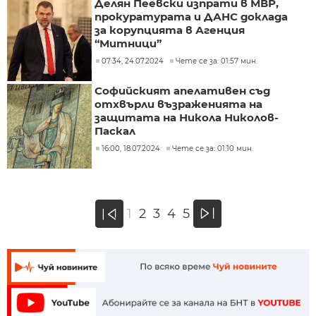
Делян Пеевски изпрати в МВР,
прокуратурата и ДАНС доклада
за корупцията в Агенция
“Митници”
07:34, 24.07.2024
Чете се за: 01:57 мин.
Софийският апелативен съд
отхвърли възраженията на
защитата на Никола Николов-
Паскал
16:00, 18.07.2024
Чете се за: 01:10 мин.
»
1
2
3
4
5
«