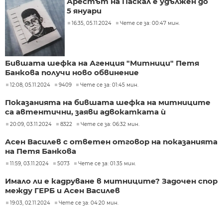
Арестът на Паскал е удължен до
5 януари
16:35, 05.11.2024
Чете се за: 00:47 мин.
Бившата шефка на Агенция "Митници" Петя
Банкова получи ново обвинение
12:08, 05.11.2024
9409
Чете се за: 01:45 мин.
Показанията на бившата шефка на митниците
са автентични, заяви адвокатката ѝ
20:09, 03.11.2024
8322
Чете се за: 06:32 мин.
Асен Василев с ответен отговор на показанията
на Петя Банкова
11:59, 03.11.2024
5073
Чете се за: 01:35 мин.
Имало ли е кадруване в митниците? Задочен спор
между ГЕРБ и Асен Василев
19:03, 02.11.2024
Чете се за: 04:20 мин.