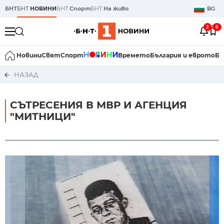
БНТ
БНТ
НОВИНИ
БНТ
Спорт
БНТ
На живо
BG
2
0
Новини
Свят
Спорт
Времето
България и еврото
Би
НАЗАД
СЪТРЕСЕНИЯ В МВР И АГЕНЦИЯ
"МИТНИЦИ"