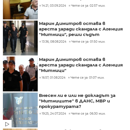
14:21, 03.09.2024
Чете се за: 02:57 мин.
Марин Димитров остава в
ареста заради скандала с Агенция
"Митници", реши съдът
13:36, 08.08.2024
Чете се за: 01:50 мин.
Марин Димитров остава в
ареста заради скандала с Агенция
"Митници"
16:57, 01.08.2024
Чете се за: 01:07 мин.
Внесен ли е или не докладът за
"Митниците" в ДАНС, МВР и
прокуратурата?
19:25, 24.07.2024
Чете се за: 06:30 мин.