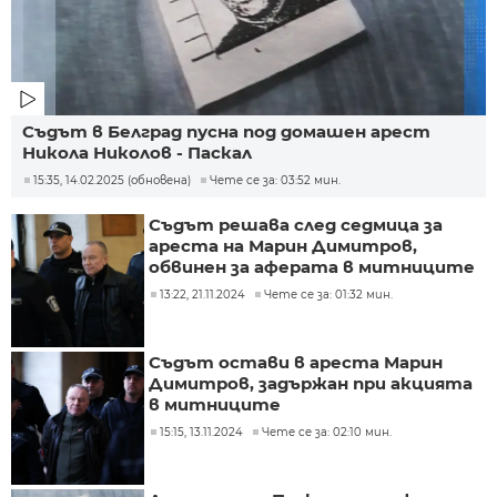
Съдът в Белград пусна под домашен арест
Никола Николов - Паскал
15:35, 14.02.2025 (обновена)
Чете се за: 03:52 мин.
Съдът решава след седмица за
ареста на Марин Димитров,
обвинен за аферата в митниците
13:22, 21.11.2024
Чете се за: 01:32 мин.
Съдът остави в ареста Марин
Димитров, задържан при акцията
в митниците
15:15, 13.11.2024
Чете се за: 02:10 мин.