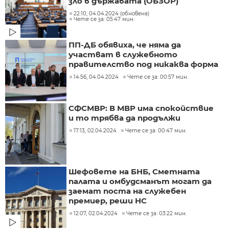
зло в държавата (ОБЗОР)
22:10, 04.04.2024 (обновена)
Чете се за: 05:47 мин.
ПП-ДБ обявиха, че няма да
участват в служебното
правителство под никаква форма
14:56, 04.04.2024
Чете се за: 00:57 мин.
СФСМВР: В МВР има спокойствие
и то трябва да продължи
17:13, 02.04.2024
Чете се за: 00:47 мин.
Шефовете на БНБ, Сметната
палата и омбудсманът могат да
заемат поста на служебен
премиер, реши НС
12:07, 02.04.2024
Чете се за: 03:22 мин.