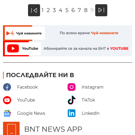
»
1
2
3
4
5
6
7
8
9
«
ПОСЛЕДВАЙТЕ НИ В
Facebook
Instagram
YouTube
TikTok
Google News
LinkedIn
BNT NEWS APP