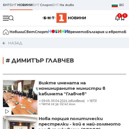
БНТ
БНТ
НОВИНИ
БНТ
Спорт
БНТ
На живо
BG
2
0
Новини
Свят
Спорт
Времето
България и еврото
Би
НАЗАД
# ДИМИТЪР ГЛАВЧЕВ
Вижте имената на
номинираните министри в
кабинета "Главчев"
09:49, 05.04.2024 (обновена)
16731
Чете се за: 02:42 мин.
Нова порция политически
престрелки - кой е най-голямото