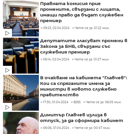
Правната комисия прие
промените, свързани с лицата,
имащи право да бъдат служебен
премиер
09:23, 02.04.2024
Чете се за: 01:22 мин.
Депутатите гласуват промени в
Закона за БНБ, свързани със
служебния премиер
06:14, 02.04.2024
Чете се за: 01:27 мин.
В очакване на кабинета "Главчев":
Кои са спряганите имена за
министри в новото служебно
правителство
17:30, 01.04.2024
8265
Чете се за: 06:05 мин.
Димитър Главчев излиза в
отпуск, за да сформира кабинет
06:06, 01.04.2024
Чете се за: 00:47 мин.