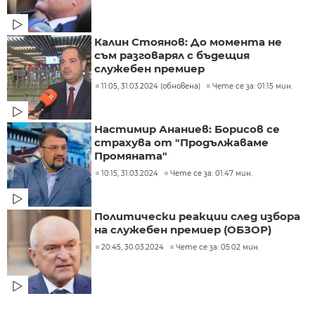
Калин Стоянов: До момента не
съм разговарял с бъдещия
служебен премиер
11:05, 31.03.2024 (обновена)
Чете се за: 01:15 мин.
Настимир Ананиев: Борисов се
страхува от "Продължаваме
Промяната"
10:15, 31.03.2024
Чете се за: 01:47 мин.
Политически реакции след избора
на служебен премиер (ОБЗОР)
20:45, 30.03.2024
Чете се за: 05:02 мин.