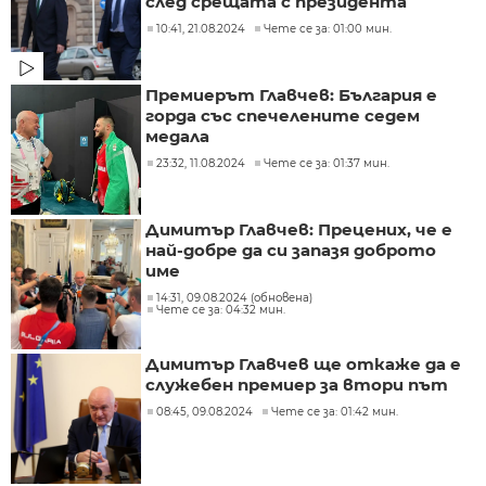
след срещата с президента
10:41, 21.08.2024
Чете се за: 01:00 мин.
Премиерът Главчев: България е
горда със спечелените седем
медала
23:32, 11.08.2024
Чете се за: 01:37 мин.
Димитър Главчев: Прецених, че е
най-добре да си запазя доброто
име
14:31, 09.08.2024 (обновена)
Чете се за: 04:32 мин.
Димитър Главчев ще откаже да е
служебен премиер за втори път
08:45, 09.08.2024
Чете се за: 01:42 мин.