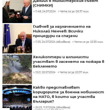
Даниил в Министерския съвет
(СНИМКИ)
11:48, 24.07.2024
Чете се за: 00:37 мин.
Главчев за назначението на
Николай Ненчев: Всички
процедури са спазени
11:25, 24.07.2024 (обновена)
Чете се за: 02:35 мин.
Хеликоптери и алпинисти
участват в гасенето на пожара в
Беклемето
13:21, 20.07.2024
Чете се за: 03:37 мин.
Какво представляват
коридорите за военна мобилност
на НАТО, в които ще участва
България?
20:23, 11.07.2024 (обновена)