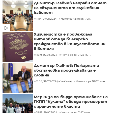
Димитър Главчев направи отчет
на свършеното от служебния
кабинет
11:14, 07.08.2024
Чете се за: 01:45 мин.
Хигиенистка е провеждала
интервюта за българско
гражданство в консулството ни
в Битоля
15:19, 02.08.2024
Чете се за: 01:25 мин.
Димитър Главчев: Пожарната
обстановка продължава да е
сложна
11:05, 31.07.2024 (обновена)
Чете се за: 01:07 мин.
Мерки за по-бързо преминаваме на
ГКПП "Кулата" обсъди премиерът
с граничните власти
15:55, 29.07.2024
Чете се за: 01:17 мин.