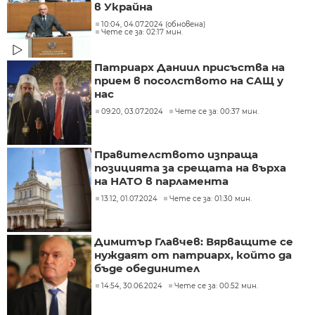
в Украйна
10:04, 04.07.2024 (обновена)
Чете се за: 02:17 мин.
Патриарх Даниил присъства на
прием в посолството на САЩ у
нас
09:20, 03.07.2024
Чете се за: 00:37 мин.
Правителството изпраща
позицията за срещата на върха
на НАТО в парламента
13:12, 01.07.2024
Чете се за: 01:30 мин.
Димитър Главчев: Вярващите се
нуждаят от патриарх, който да
бъде обединител
14:54, 30.06.2024
Чете се за: 00:52 мин.