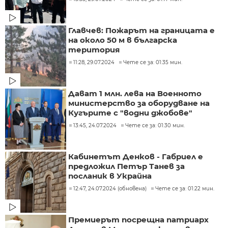
Главчев: Пожарът на границата е
на около 50 м в българска
територия
11:28, 29.07.2024
Чете се за: 01:35 мин.
Дават 1 млн. лева на Военното
министерство за оборудване на
Кугърите с "водни джобове"
13:45, 24.07.2024
Чете се за: 01:30 мин.
Кабинетът Денков - Габриел е
предложил Петър Танев за
посланик в Украйна
12:47, 24.07.2024 (обновена)
Чете се за: 01:22 мин.
Премиерът посрещна патриарх