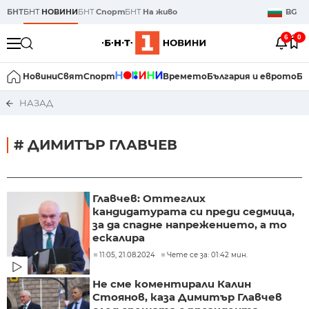
БНТ
БНТ
НОВИНИ
БНТ
Спорт
БНТ
На живо
BG
6
0
Новини
Свят
Спорт
Времето
България и еврото
Би
НАЗАД
# ДИМИТЪР ГЛАВЧЕВ
Главчев: Оттеглих
кандидатурата си преди седмица,
за да спадне напрежението, а то
ескалира
11:05, 21.08.2024
Чете се за: 01:42 мин.
Не сме коментирали Калин
Стоянов, каза Димитър Главчев