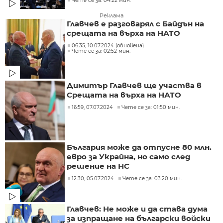
Чете се за: 04:22 мин.
Реклама
Главчев е разговарял с Байдън на
срещата на върха на НАТО
06:35, 10.07.2024 (обновена)
Чете се за: 02:52 мин.
Димитър Главчев ще участва в
Срещата на върха на НАТО
16:59, 07.07.2024
Чете се за: 01:50 мин.
България може да отпусне 80 млн.
евро за Украйна, но само след
решение на НС
12:30, 05.07.2024
Чете се за: 03:20 мин.
Главчев: Не може и да става дума
за изпращане на български войски