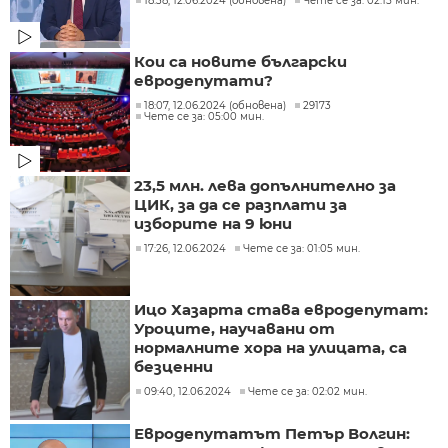
18:38, 12.06.2024 (обновена)
Чете се за: 02:15 мин.
Кои са новите български
евродепутати?
18:07, 12.06.2024 (обновена)
29173
Чете се за: 05:00 мин.
23,5 млн. лева допълнително за
ЦИК, за да се разплати за
изборите на 9 юни
17:26, 12.06.2024
Чете се за: 01:05 мин.
Ицо Хазарта става евродепутат:
Уроците, научавани от
нормалните хора на улицата, са
безценни
09:40, 12.06.2024
Чете се за: 02:02 мин.
Евродепутатът Петър Волгин: