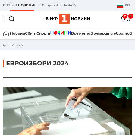
БНТ
БНТ
НОВИНИ
БНТ
Спорт
БНТ
На живо
BG
2
0
Новини
Свят
Спорт
Времето
България и еврото
Би
НАЗАД
ЕВРОИЗБОРИ 2024