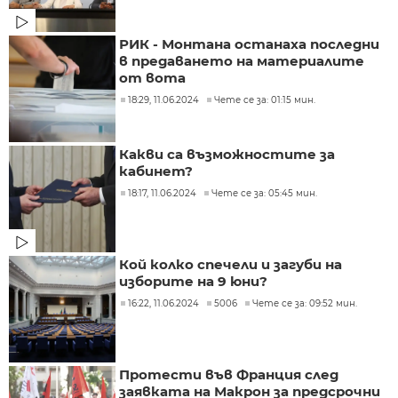
РИК - Монтана останаха последни
в предаването на материалите
от вота
18:29, 11.06.2024
Чете се за: 01:15 мин.
Какви са възможностите за
кабинет?
18:17, 11.06.2024
Чете се за: 05:45 мин.
Кой колко спечели и загуби на
изборите на 9 юни?
16:22, 11.06.2024
5006
Чете се за: 09:52 мин.
Протести във Франция след
заявката на Макрон за предсрочни