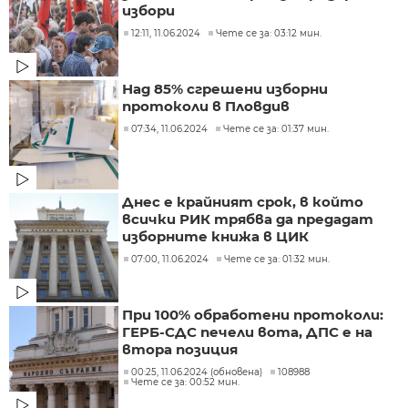
избори
12:11, 11.06.2024
Чете се за: 03:12 мин.
Над 85% сгрешени изборни
протоколи в Пловдив
07:34, 11.06.2024
Чете се за: 01:37 мин.
Днес е крайният срок, в който
всички РИК трябва да предадат
изборните книжа в ЦИК
07:00, 11.06.2024
Чете се за: 01:32 мин.
При 100% обработени протоколи:
ГЕРБ-СДС печели вота, ДПС е на
втора позиция
00:25, 11.06.2024 (обновена)
108988
Чете се за: 00:52 мин.