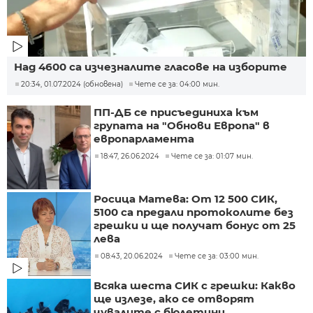
Над 4600 са изчезналите гласове на изборите
20:34, 01.07.2024 (обновена)
Чете се за: 04:00 мин.
ПП-ДБ се присъединиха към
групата на "Обнови Европа" в
европарламента
18:47, 26.06.2024
Чете се за: 01:07 мин.
Росица Матева: От 12 500 СИК,
5100 са предали протоколите без
грешки и ще получат бонус от 25
лева
08:43, 20.06.2024
Чете се за: 03:00 мин.
Всяка шеста СИК с грешки: Какво
ще излезе, ако се отворят
чувалите с бюлетини