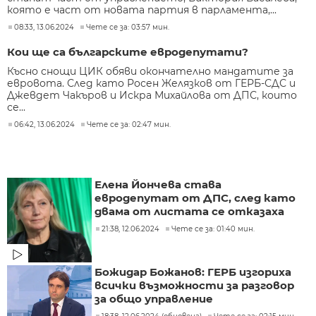
която е част от новата партия в парламента,...
08:33, 13.06.2024
Чете се за: 03:57 мин.
Кои ще са българските евродепутати?
Късно снощи ЦИК обяви окончателно мандатите за
евровота. След като Росен Желязков от ГЕРБ-СДС и
Джевдет Чакъров и Искра Михайлова от ДПС, които
се...
06:42, 13.06.2024
Чете се за: 02:47 мин.
Елена Йончева става
евродепутат от ДПС, след като
двама от листата се отказаха
21:38, 12.06.2024
Чете се за: 01:40 мин.
Божидар Божанов: ГЕРБ изгориха
всички възможности за разговор
за общо управление