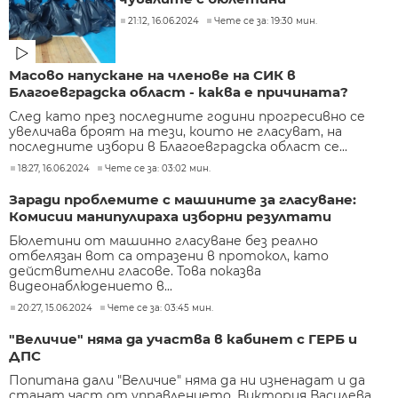
21:12, 16.06.2024
Чете се за: 19:30 мин.
Масово напускане на членове на СИК в
Благоевградска област - каква е причината?
След като през последните години прогресивно се
увеличава броят на тези, които не гласуват, на
последните избори в Благоевградска област се...
18:27, 16.06.2024
Чете се за: 03:02 мин.
Заради проблемите с машините за гласуване:
Комисии манипулираха изборни резултати
Бюлетини от машинно гласуване без реално
отбелязан вот са отразени в протокол, като
действителни гласове. Това показва
видеонаблюдението в...
20:27, 15.06.2024
Чете се за: 03:45 мин.
"Величие" няма да участва в кабинет с ГЕРБ и
ДПС
Попитана дали "Величие" няма да ни изненадат и да
станат част от управлението, Виктория Василева,