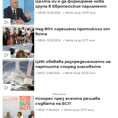
Целта ни е да формираме нова
група в Европейския парламент
08:46, 12.06.2024
Чете се за: 02:37 мин.
Над 80% сгрешени протоколи от
вота
08:04, 12.06.2024
Чете се за: 01:17 мин.
ЦИК обявява разпределението на
партиите според гласовете
06:10, 12.06.2024
Чете се за: 00:52 мин.
Реклама
Конгрес през есента решава
съдбата на БСП
18:50, 11.06.2024
Чете се за: 03:17 мин.