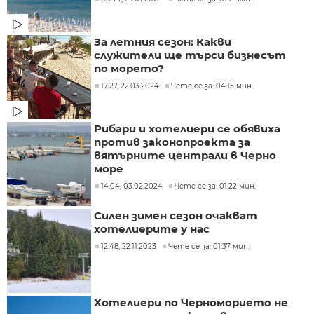
За летния сезон: Какви
служители ще търси бизнесът
по морето?
17:27, 22.03.2024
Чете се за: 04:15 мин.
Рибари и хотелиери се обявиха
против законопроекта за
вятърните централи в Черно
море
14:04, 03.02.2024
Чете се за: 01:22 мин.
Силен зимен сезон очакват
хотелиерите у нас
12:48, 22.11.2023
Чете се за: 01:37 мин.
Хотелиери по Черноморието не