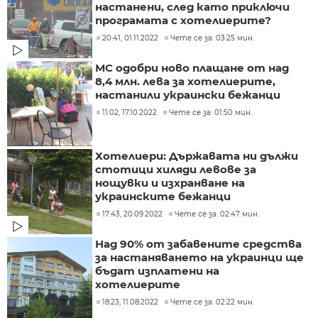
настанени, след като приключи
програмата с хотелиерите?
20:41, 01.11.2022
Чете се за: 03:25 мин.
МС одобри ново плащане от над
8,4 млн. лева за хотелиерите,
настанили украински бежанци
11:02, 17.10.2022
Чете се за: 01:50 мин.
Хотелиери: Държавата ни дължи
стотици хиляди левове за
нощувки и изхранване на
украинските бежанци
17:43, 20.09.2022
Чете се за: 02:47 мин.
Над 90% от забавените средства
за настаняването на украинци ще
бъдат изплатени на
хотелиерите
18:23, 11.08.2022
Чете се за: 02:22 мин.