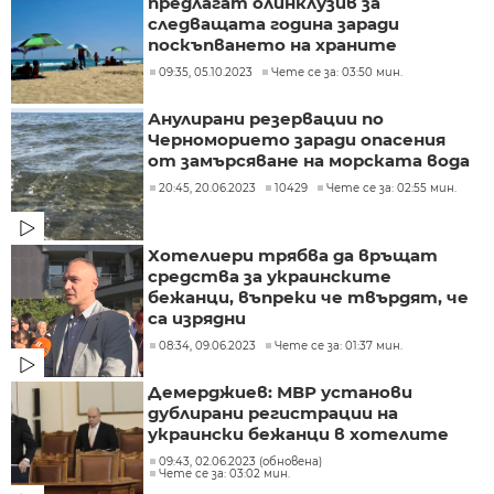
предлагат олинклузив за
следващата година заради
поскъпването на храните
09:35, 05.10.2023
Чете се за: 03:50 мин.
Анулирани резервации по
Черноморието заради опасения
от замърсяване на морската вода
20:45, 20.06.2023
10429
Чете се за: 02:55 мин.
Хотелиери трябва да връщат
средства за украинските
бежанци, въпреки че твърдят, че
са изрядни
08:34, 09.06.2023
Чете се за: 01:37 мин.
Демерджиев: МВР установи
дублирани регистрации на
украински бежанци в хотелите
09:43, 02.06.2023 (обновена)
Чете се за: 03:02 мин.