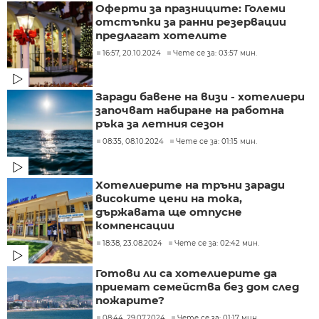
Оферти за празниците: Големи
отстъпки за ранни резервации
предлагат хотелите
16:57, 20.10.2024
Чете се за: 03:57 мин.
Заради бавене на визи - хотелиери
започват набиране на работна
ръка за летния сезон
08:35, 08.10.2024
Чете се за: 01:15 мин.
Хотелиерите на тръни заради
високите цени на тока,
държавата ще отпусне
компенсации
18:38, 23.08.2024
Чете се за: 02:42 мин.
Готови ли са хотелиерите да
приемат семейства без дом след
пожарите?
08:44, 29.07.2024
Чете се за: 01:17 мин.