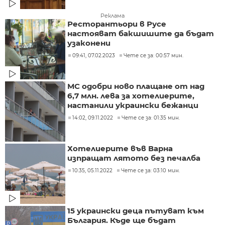
Реклама
Ресторантьори в Русе
настояват бакшишите да бъдат
узаконени
09:41, 07.02.2023
Чете се за: 00:57 мин.
МС одобри ново плащане от над
6,7 млн. лева за хотелиерите,
настанили украински бежанци
14:02, 09.11.2022
Чете се за: 01:35 мин.
Хотелиерите във Варна
изпращат лятото без печалба
10:35, 05.11.2022
Чете се за: 03:10 мин.
15 украински деца пътуват към
България. Къде ще бъдат