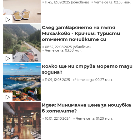
11:45, 12.09.2025 (обновена)
Чете се за: 02:55 мин.
След затварянето на пътя
Михалково - Кричим: Туристи
отменят почивките си
08:52, 22.08.2025 (обновена)
Чете се за: 03:30 мин.
Колко ще ни струва морето тази
година?
11:09, 12.03.2025
Чете се за: 00:27 мин.
Идея: Минимална цена за нощувка
в хотелите?
10:01, 22.10.2024
Чете се за: 01:20 мин.