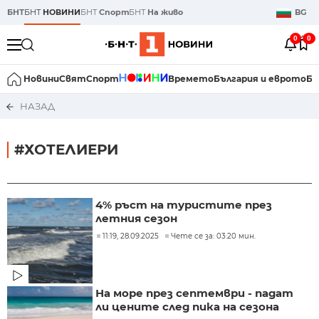
БНТ
БНТ
НОВИНИ
БНТ
Спорт
БНТ
На живо
BG
0
0
Новини
Свят
Спорт
Времето
България и еврото
Би
НАЗАД
#ХОТЕЛИЕРИ
4% ръст на туристите през
летния сезон
11:19, 28.09.2025
Чете се за: 03:20 мин.
На море през септември - падат
ли цените след пика на сезона