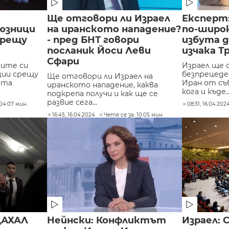
Ще отговори ли Израел
Експерт
юзници
на иранското нападение?
по-широк
срещу
- пред БНТ говори
избута д
посланик Йоси Леви
изчака Т
Сфари
ните си
Израел ще 
ции срещу
безпрецеде
Ще отговори ли Израел на
ата
Иран от съ
иранското нападение, каква
кога и къде...
подкрепа получи и как ще се
развие сега...
04:07 мин.
08:31, 16.04.202
16:45, 16.04.2024
Чете се за: 10:05 мин.
ЦАХАЛ
Нейнски: Конфликтът
Израел: 