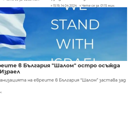
15:19, 14.04.2024
Чете се за: 01:15 мин.
реите в България "Шалом" остро осъжда
 Израел
низацията на евреите в България “Шалом” застава зад
н.