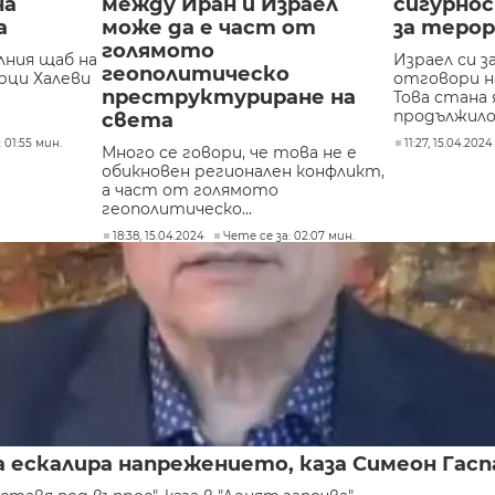
на
между Иран и Израел
сигурнос
а
може да е част от
за терор
голямото
лния щаб на
Израел си з
геополитическо
рци Халеви
отговори н
преструктуриране на
Това стана 
продължилот
света
 01:55 мин.
11:27, 15.04.2024
Много се говори, че това не е
обикновен регионален конфликт,
а част от голямото
геополитическо...
18:38, 15.04.2024
Чете се за: 02:07 мин.
а ескалира напрежението, каза Симеон Гасп