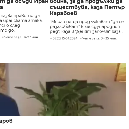
т да осъди Иран
война, за да продължи да
а
съществува, каза Петър
Карабоев
апазва правото да
а иранската атака.
"Много неща продължават "да се
ясно след
разглобяват" в международния
о до...
ред", каза в "Денят започва" каза...
Чете се за: 04:27 мин.
07:28, 15.04.2024
Чете се за: 04:35 мин.
аров