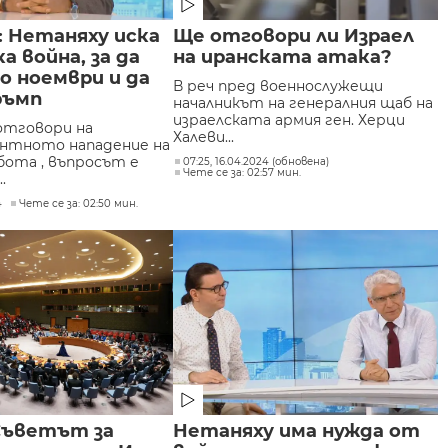
: Нетаняху иска
Ще отговори ли Израел
а война, за да
на иранската атака?
о ноември и да
В реч пред военнослужещи
ръмп
началникът на генералния щаб на
израелската армия ген. Херци
отговори на
Халеви...
нтното нападение на
бота , въпросът е
07:25, 16.04.2024 (обновена)
Чете се за: 02:57 мин.
.
4
Чете се за: 02:50 мин.
Съветът за
Нетаняху има нужда от