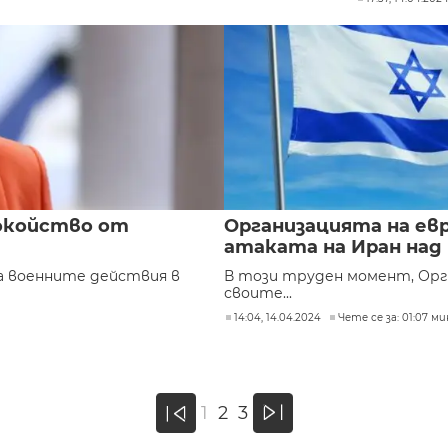
покойство от
Организацията на ев
атаката на Иран над
а военните действия в
В този труден момент, Орга
своите...
14:04, 14.04.2024
Чете се за: 01:07 ми
»
1
2
3
«