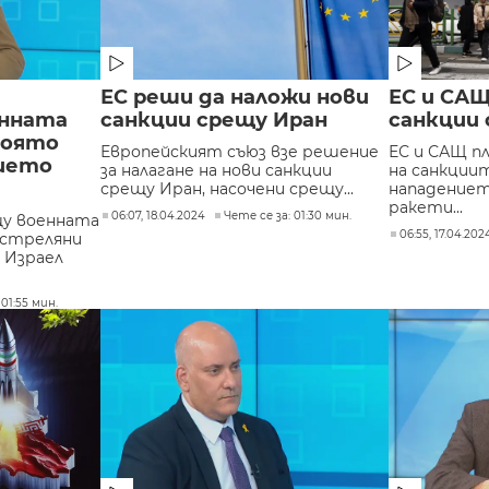
ЕС реши да наложи нови
ЕС и СА
енната
санкции срещу Иран
санкции
която
Европейският съюз взе решение
ЕС и САЩ п
нието
за налагане на нови санкции
на санкции
срещу Иран, насочени срещу...
нападениет
ракети...
06:07, 18.04.2024
Чете се за: 01:30 мин.
щу военната
06:55, 17.04.202
изстреляни
 Израел
 01:55 мин.