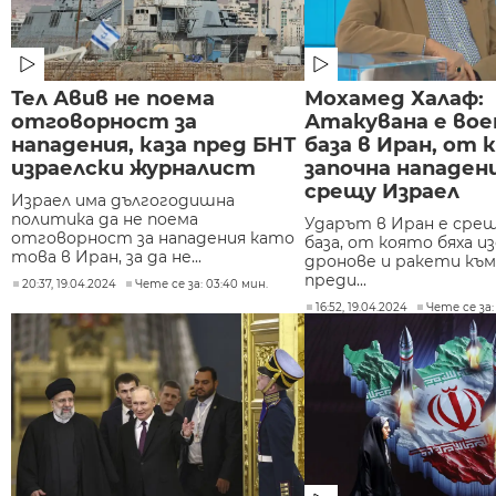
Тел Авив не поема
Мохамед Халаф:
отговорност за
Атакувана е во
нападения, каза пред БНТ
база в Иран, от 
израелски журналист
започна нападе
срещу Израел
Израел има дългогодишна
политика да не поема
Ударът в Иран е сре
отговорност за нападения като
база, от която бяха 
това в Иран, за да не...
дронове и ракети към
преди...
20:37, 19.04.2024
Чете се за: 03:40 мин.
16:52, 19.04.2024
Чете се за: