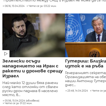
"Приятелството между САЩ и Израел не може да се поста
06:16, 15.04.2024
Чете се за: 03:22 мин.
Зеленски осъди
Гутериш: Близк
нападението на Иран с
изток е на ръба
ракети и дронове срещу
Генералният секрета
Израел
Организацията на об
нации Антониу Гутер
Най-малко 12 души бяха ранени
днес...
след като отломки от свален
руски дрон паднаха в населено
23:48, 14.04.2024
Чете се за:
място, в...
05:56, 15.04.2024 (обновена)
Чете се за: 01:22 мин.