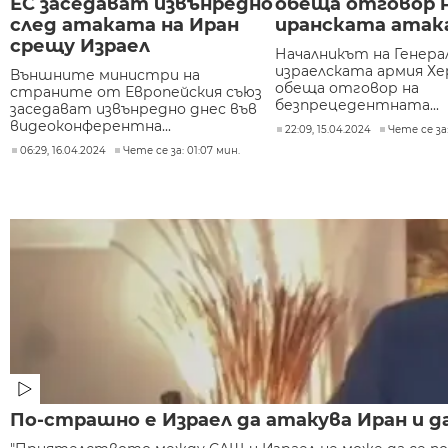
ЕС заседават извънредно
обеща отговор 
след атаката на Иран
иранската атак
срещу Израел
Началникът на Генера
израелската армия Хе
Външните министри на
обеща отговор на
страните от Европейския съюз
безпрецедентната...
заседават извънредно днес във
видеоконферентна...
22:09, 15.04.2024
Чете се за:
06:29, 16.04.2024
Чете се за: 01:07 мин.
По-страшно е Израел да атакува Иран и д