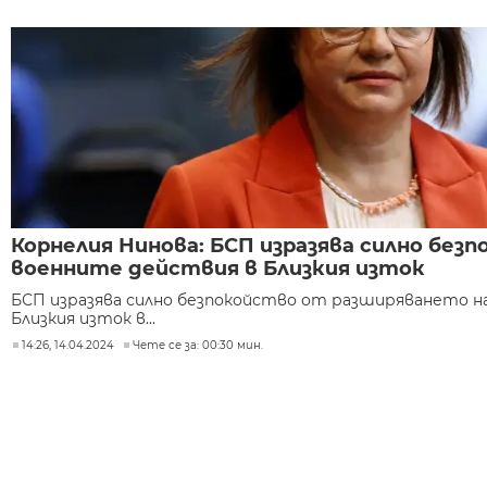
Корнелия Нинова: БСП изразява силно без
военните действия в Близкия изток
БСП изразява силно безпокойство от разширяването н
Близкия изток в...
14:26, 14.04.2024
Чете се за: 00:30 мин.