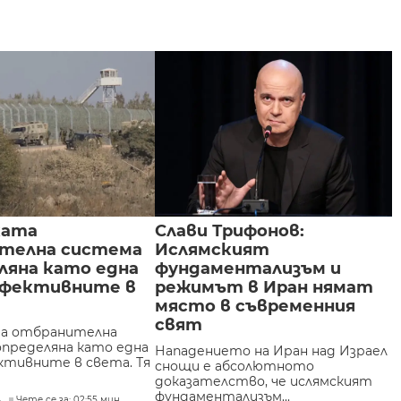
ката
Слави Трифонов:
телна система
Ислямският
ляна като една
фундаментализъм и
ефективните в
режимът в Иран нямат
място в съвременния
свят
та отбранителна
определяна като една
Нападението на Иран над Израел
ктивните в света. Тя
снощи е абсолютното
доказателство, че ислямският
фундаментализъм...
4
Чете се за: 02:55 мин.