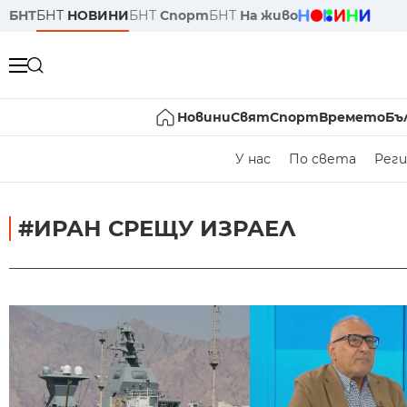
БНТ
БНТ
НОВИНИ
БНТ
Спорт
БНТ
На живо
Новини
Свят
Спорт
Времето
Бъ
У нас
По света
Реги
#ИРАН СРЕЩУ ИЗРАЕЛ