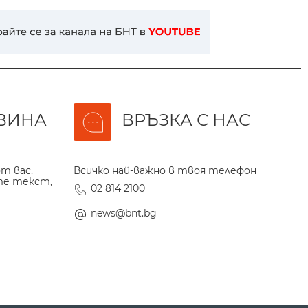
ВИНА
ВРЪЗКА С НАС
т вас,
Всичко най-важно в твоя телефон
те текст,
02 814 2100
news@bnt.bg