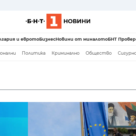
лгария и еврото
Бизнес
Новини от миналото
БНТ Провер
онални
Политика
Криминално
Общество
Сигурн