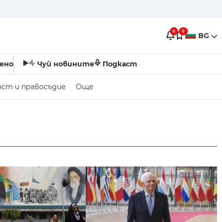
6
0
BG
ено
Чуй новините
Подкаст
ост и правосъдие
Още