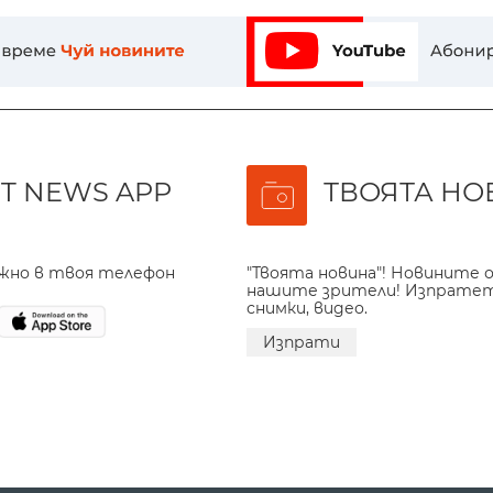
T NEWS APP
ТВОЯТА НО
ажно в твоя телефон
"Твоята новина"! Новините о
нашите зрители! Изпрате
снимки, видео.
Изпрати