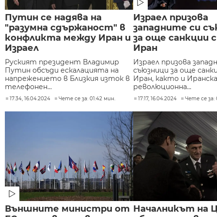
Путин се надява на
Израел призова
"разумна сдържаност" в
западните си съ
конфликта между Иран и
за още санкции 
Израел
Иран
Руският президент Владимир
Израел призова запад
Путин обсъди ескалацията на
съюзници за още санк
напрежението в Близкия изток в
Иран, както и Иранск
телефонен...
революционна...
17:34, 16.04.2024
Чете се за: 01:42 мин.
17:17, 16.04.2024
Чете се за: 
Външните министри от
Началникът на 