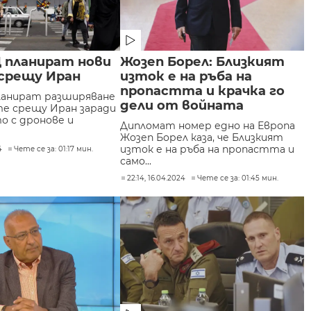
Щ планират нови
Жозеп Борел: Близкият
 срещу Иран
изток е на ръба на
пропастта и крачка го
ланират разширяване
дели от войната
те срещу Иран заради
о с дронове и
Дипломат номер едно на Европа
Жозеп Борел каза, че Близкият
изток е на ръба на пропастта и
4
Чете се за: 01:17 мин.
само...
22:14, 16.04.2024
Чете се за: 01:45 мин.