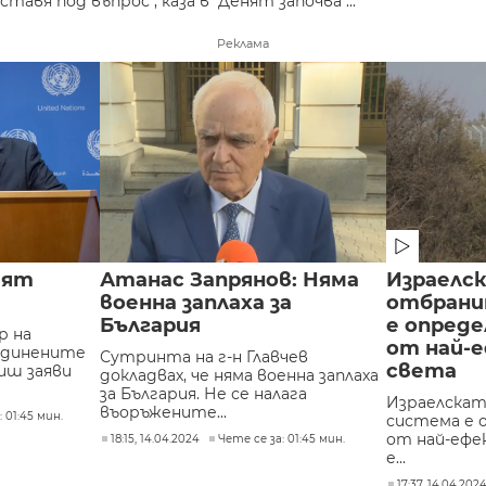
вя под въпрос", каза в "Денят започва"...
Реклама
ият
Атанас Запрянов: Няма
Израелс
военна заплаха за
отбрани
България
е опреде
р на
от най-
единените
Сутринта на г-н Главчев
света
иш заяви
докладвах, че няма военна заплаха
за България. Не се налага
Израелска
въоръжените...
 01:45 мин.
система е 
от най-ефе
18:15, 14.04.2024
Чете се за: 01:45 мин.
е...
17:37, 14.04.202