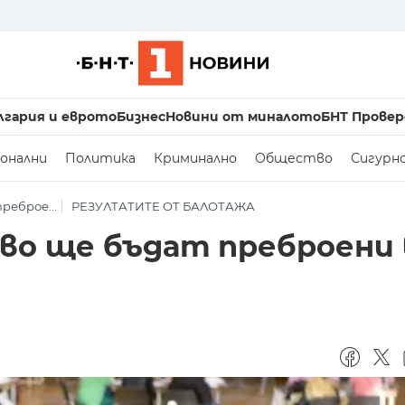
лгария и еврото
Бизнес
Новини от миналото
БНТ Провер
онални
Политика
Криминално
Общество
Сигурн
реброе...
РЕЗУЛТАТИТЕ ОТ БАЛОТАЖА
во ще бъдат преброени 