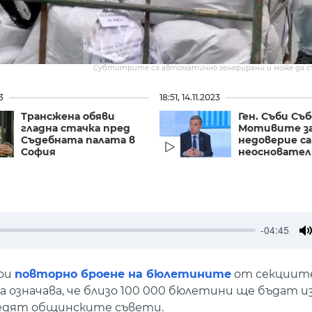
Субтитрите са автоматично генерирани и може да 
3
18:51, 14.11.2023
Трансжена обяви
Ген. Съби Съб
гладна стачка пред
Мотивите за
Съдебната палата в
недоверие са
София
неосновател
-04:45
M
тои
повторно броене на бюлетините
от секциите
ова означава, че близо 100 000 бюлетини ще бъдат 
редят общинските съвети.