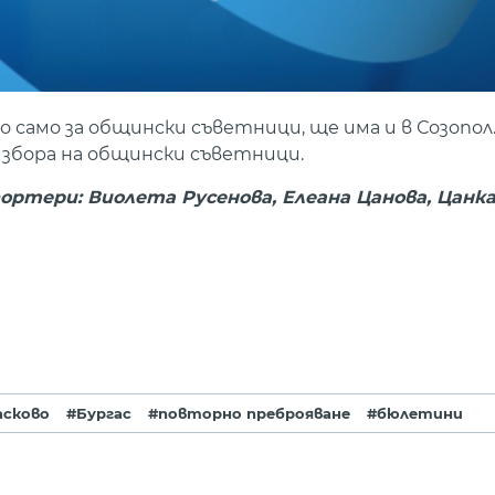
само за общински съветници, ще има и в Созопол.
збора на общински съветници.
ортери: Виолета Русенова, Елеана Цанова, Цанк
асково
#Бургас
#повторно преброяване
#бюлетини