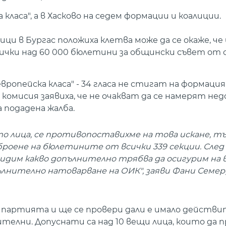
класа", а в Хасково на седем формации и коалиции.
и в Бургас положиха клетва може да се окаже, че
чки над 60 000 бюлетини за общински съвет от 
вропейска класа" - 34 гласа не стигат на формаци
омисия заявиха, че не очакват да се намерят н
 подадена жалба.
о лица, се противопоставихме на това искане, т
роене на бюлетините от всички 339 секции. След
 видим какво допълнително трябва да осигурим на
пълнително натоварване на ОИК", заяви Фани Семер
а партията и ще се провери дали е имало действ
елни. Допуснати са над 10 вещи лица, които да 