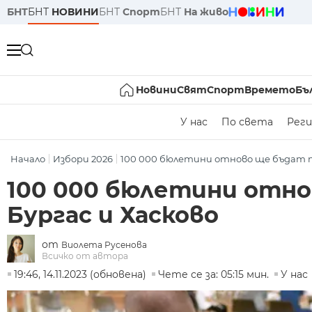
БНТ
БНТ
НОВИНИ
БНТ
Спорт
БНТ
На живо
Новини
Свят
Спорт
Времето
Бъ
У нас
По света
Реги
Начало
Избори 2026
100 000 бюлетини отново ще бъдат п
100 000 бюлетини отно
Бургас и Хасково
от
Виолета Русенова
Всичко от автора
19:46, 14.11.2023 (обновена)
Чете се за: 05:15 мин.
У нас