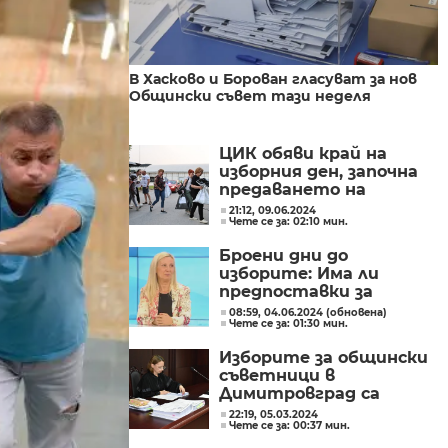
В Хасково и Борован гласуват за нов
Общински съвет тази неделя
ЦИК обяви край на
изборния ден, започна
предаването на
протоколите в РИК
21:12, 09.06.2024
Чете се за: 02:10 мин.
Броени дни до
изборите: Има ли
предпоставки за
повече грешки в
08:59, 04.06.2024 (обновена)
Чете се за: 01:30 мин.
протоколите
Изборите за общински
съветници в
Димитровград са
невалидни
22:19, 05.03.2024
Чете се за: 00:37 мин.