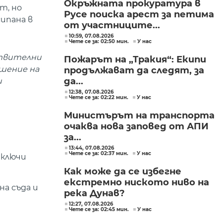
Окръжната прокуратура в
т, но
Русе поиска арест за петима
сипана в
от участниците...
10:59, 07.08.2026
Чете се за: 02:50 мин.
У нас
ствителни
Пожарът на „Тракия“: Екипи
ошение на
продължават да следят, за
да...
и
12:38, 07.08.2026
Чете се за: 02:22 мин.
У нас
Министърът на транспорта
очаква нова заповед от АПИ
за...
13:44, 07.08.2026
Чете се за: 02:37 мин.
У нас
иключи
Как може да се избегне
екстремно ниското ниво на
а съда и
река Дунав?
12:27, 07.08.2026
Чете се за: 02:45 мин.
У нас