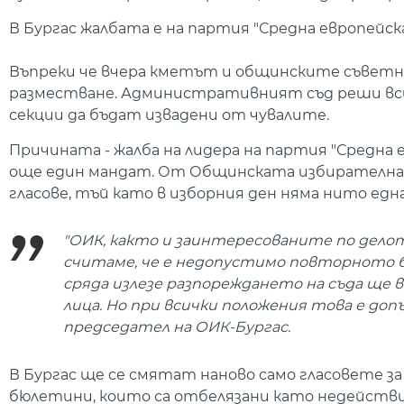
В Бургас жалбата е на партия "Средна европейска 
Въпреки че вчера кметът и общинските съветниц
разместване. Административният съд реши вси
секции да бъдат извадени от чувалите.
Причината - жалба на лидера на партия "Средна е
още един мандат. От Общинската избирателна к
гласове, тъй като в изборния ден няма нито една
"ОИК, както и заинтересованите по делот
считаме, че е недопустимо повторното б
сряда излезе разпореждането на съда ще
лица. Но при всички положения това е до
председател на ОИК-Бургас.
В Бургас ще се смятат наново само гласовете з
бюлетини, които са отбелязани като недействит