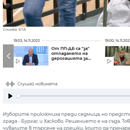
Снимка: БТА
19:03, 14.11.2023
19:00, 14.11.202
От ПП-ДБ са "за"
отпадането на
дерогацията за...
Слушай новината
Play
Изборите приключиха преди седмица, но предс
града - Бургас и Хасково. Решението е на съда. Т
чувалите в търсене на грешки, които да прена