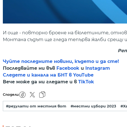
И още - повторно броене на бюлетините, отново 
Монтана съдът ще гледа тепърва жалби срещу и
Реп
Чуйте последните новини, където и да сте!
Последвайте ни във
Facebook
и
Instagram
Следете и канала на БНТ в YouTube
Вече може да ни гледате и в
TikTok
Сподели
#резулати от местния вот
#местни избори 2023
#Х