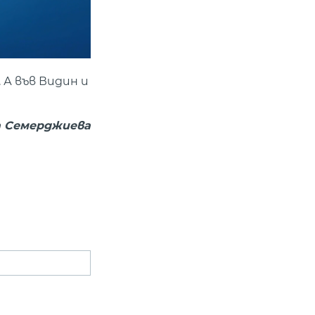
 А във Видин и
а Семерджиева