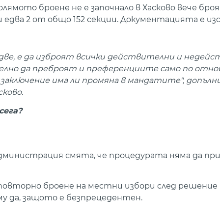
лямото броене не е започнало в Хасково вече броя
и едва 2 от общо 152 секции. Документацията е из
 две, е да изброят всички действителни и недей
телно да преброят и преференциите само по отн
аключение има ли промяна в мандатите", допълн
ково.
сега?
 администрация смята, че процедурата няма да пр
повторно броене на местни избори след решение н
му да, защото е безпрецедентен.