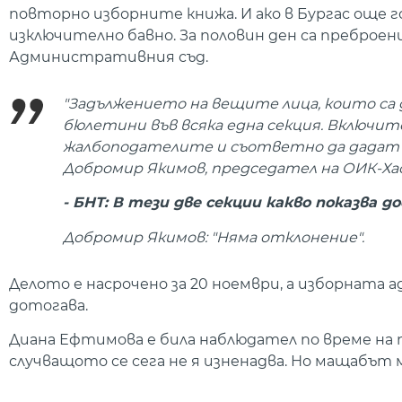
повторно изборните книжа. И ако в Бургас още го
изключително бавно. За половин ден са преброен
Административния съд.
"Задължението на вещите лица, които са
бюлетини във всяка една секция. Включи
жалбоподателите и съответно да дадат з
Добромир Якимов, председател на ОИК-Хас
- БНТ: В тези две секции какво показва до
Добромир Якимов: "Няма отклонение".
Делото е насрочено за 20 ноември, а изборната
дотогава.
Диана Ефтимова е била наблюдател по време на 
случващото се сега не я изненадва. Но мащабът 