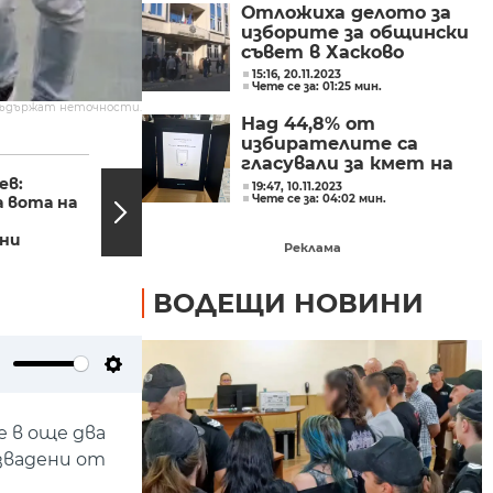
Отложиха делото за
изборите за общински
съвет в Хасково
15:16, 20.11.2023
Чете се за: 01:25 мин.
съдържат неточности.
Над 44,8% от
избирателите са
18:27, 14.11.2023
18:20,
гласували за кмет на
община с машина на
ев:
Борислав Попов пред
19:47, 10.11.2023
Чете се за: 04:02 мин.
 вота на
БНТ: Никой не го е
балотажа
страх от протести,
ни
не се...
Реклама
ВОДЕЩИ НОВИНИ
ute
Settings
 в още два
извадени от