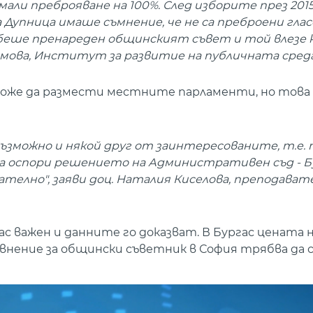
мали преброяване на 100%. След изборите през 201
Дупница имаше съмнение, че не са преброени глас
а беше пренареден общинският съвет и той влезе
мова, Институт за развитие на публичната среда
же да размести местните парламенти, но това 
е възможно и някой друг от заинтересованите, т.е.
 оспори решението на Административен съд - Бу
телно", заяви доц. Наталия Киселова, преподават
с важен и данните го доказват. В Бургас цената 
равнение за общински съветник в София трябва да с