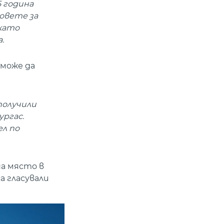
5 година
овете за
 като
.
може да
 получили
ргас.
ел по
на място в
а гласували