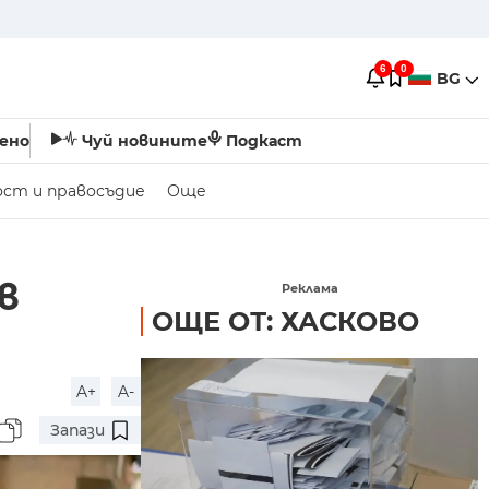
6
0
BG
ено
Чуй новините
Подкаст
ост и правосъдие
Още
в
Реклама
ОЩЕ ОТ: ХАСКОВО
A+
A-
Запази