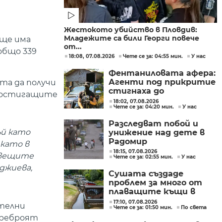
Жестокото убийство в Пловдив:
Младежите са били Георги повече
 ще има
от...
общо 339
18:08, 07.08.2026
Чете се за: 04:55 мин.
У нас
Фентаниловата афера:
Агенти под прикритие
ята да получи
стигнаха до
едостигащите
лабораторията във
18:02, 07.08.2026
Чете се за: 04:20 мин.
У нас
„Факултета“
Разследват побой и
ъй като
унижение над дете в
Радомир
 като в
18:15, 07.08.2026
 вещите
Чете се за: 02:55 мин.
У нас
джиева,
Сушата създаде
проблем за много от
плаващите къщи в
Нидерландия
17:10, 07.08.2026
ителни
Чете се за: 01:50 мин.
По света
преброят