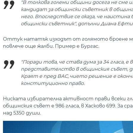
"В толкова големи общини досега не сме и
кандидат за общински съветник в община 
него. Впоследствие се оказа, че наистин
общински съветник", допълни Диана Ефти
Оттук нататък изходът от голямото броене мо
повлече още жалби. Пример е Бургас.
"Поради това, че става дума за 34 гласа, 
представителство в общинския съвет, да
Краят е пред ВАС, чието решение е оконча
конституционно право.
Ниската избирателна активност прави всеки гла
общинския съвет е 986 гласа, в Хасково 699. За с
над 5350 души.